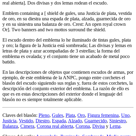
real abierta
]
. Dos divisas y dos lemas rodean el escudo.
Emblem containing a
[
shield de gules, una Justicia de plata, vestida
de oro, en su diestra una espada de plata, alzada, guarnecida de oro
y en su siniestra una balanza de oro. Crest: An open royal crown
Or
]
. Two banners and two mottos surround the shield.
El escudo dentro del emblema lo he iluminado de tintas gules, plata
y oro; la figura de la Justicia está sombreada; Las divisas y lemas en
letras de plata y azur acompañadas de 3 estrellas; la forma del
emblema es ovalada; y el conjunto tiene un acabado de metal poco
batido.
En las descripciones de objetos que contienen escudos de armas, por
ejemplo, de este emblema de la ANPC, pongo entre corchetes el
blasón del escudo siguiendo sus reglas y, fuera de estos corchetes, la
descripción del conjunto exterior del emblema. La razón de ello es
que es en estas descripciones del exterior donde el lenguaje del
blasón no es siempre totalmente aplicable.
Claves del blasón:
Pleno
,
Gules
,
Plata
,
Oro
,
Figura femenina
,
Uno
,
Justicia
,
Vestido
,
Diestro
,
Espada
,
Alzado
,
Guarnecido
,
Siniestro
,
Balanza
,
Cimera
,
Corona real abierta
,
Corona
,
Divisa
y
Lema
.