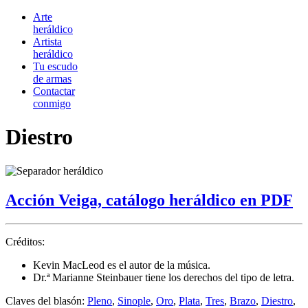
Arte
heráldico
Artista
heráldico
Tu escudo
de armas
Contactar
conmigo
Diestro
Acción Veiga, catálogo heráldico en PDF
Créditos:
Kevin MacLeod es el autor de la música.
Dr.ª Marianne Steinbauer tiene los derechos del tipo de letra.
Claves del blasón:
Pleno
,
Sinople
,
Oro
,
Plata
,
Tres
,
Brazo
,
Diestro
,