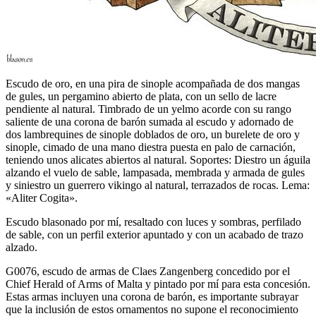
Escudo de oro, en una pira de sinople acompañada de dos mangas
de gules, un pergamino abierto de plata, con un sello de lacre
pendiente al natural. Timbrado de un yelmo acorde con su rango
saliente de una corona de barón sumada al escudo y adornado de
dos lambrequines de sinople doblados de oro, un burelete de oro y
sinople, cimado de una mano diestra puesta en palo de carnación,
teniendo unos alicates abiertos al natural. Soportes: Diestro un águila
alzando el vuelo de sable, lampasada, membrada y armada de gules
y siniestro un guerrero vikingo al natural, terrazados de rocas. Lema:
«Aliter Cogita».
Escudo blasonado por mí, resaltado con luces y sombras, perfilado
de sable, con un perfil exterior apuntado y con un acabado de trazo
alzado.
G0076, escudo de armas de Claes Zangenberg concedido por el
Chief Herald of Arms of Malta y pintado por mí para esta concesión.
Estas armas incluyen una corona de barón, es importante subrayar
que la inclusión de estos ornamentos no supone el reconocimiento