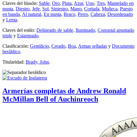
Claves del blasón:
Sable
,
Oro
,
Plata
,
Azur
,
Uno
,
Tres
,
Mantelado en
punta
,
Diestro
,
Jefe
,
Sol
,
Siniestro
,
Mano
,
Cortada
,
Muñeca
,
Puesto
en banda
,
Al natural
,
En punta
,
Braco
,
Perro
,
Cabeza
,
Desordenado
y
Lema
.
Claves del estilo:
Delineado de sable
,
Iluminado
,
Conopial apuntado
triple
y
Estampado
.
Clasificación:
Gentilicio
,
Creado
,
Boa
,
Armas selladas
y
Documento
heráldico
.
Titularidad:
Brady, John
.
Armerías completas de Andrew Ronald
McMillan Bell of Auchinreoch