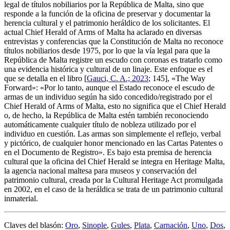
legal de títulos nobiliarios por la República de Malta, sino que
responde a la función de la oficina de preservar y documentar la
herencia cultural y el patrimonio heráldico de los solicitantes. El
actual Chief Herald of Arms of Malta ha aclarado en diversas
entrevistas y conferencias que la Constitución de Malta no reconoce
títulos nobiliarios desde 1975, por lo que la vía legal para que la
República de Malta registre un escudo con coronas es tratarlo como
una evidencia histórica y cultural de un linaje. Este enfoque es el
que se detalla en el libro [
Gauci, C. A.; 2023
; 145], «
The Way
Forward
»: «
Por lo tanto, aunque el Estado reconoce el escudo de
armas de un individuo según ha sido concedido/registrado por el
Chief Herald of Arms of Malta, esto no significa que el Chief Herald
o, de hecho, la República de Malta estén también reconociendo
automáticamente cualquier título de nobleza utilizado por el
individuo en cuestión. Las armas son simplemente el reflejo, verbal
y pictórico, de cualquier honor mencionado en las Cartas Patentes o
en el Documento de Registro
». Es bajo esta premisa de herencia
cultural que la oficina del Chief Herald se integra en Heritage Malta,
la agencia nacional maltesa para museos y conservación del
patrimonio cultural, creada por la Cultural Heritage Act promulgada
en 2002, en el caso de la heráldica se trata de un patrimonio cultural
inmaterial.
Claves del blasón:
Oro
,
Sinople
,
Gules
,
Plata
,
Carnación
,
Uno
,
Dos
,