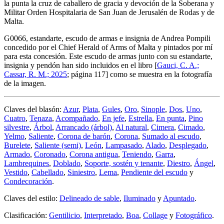
la punta la cruz de caballero de gracia y devoción de la Soberana y
Militar Orden Hospitalaria de San Juan de Jerusalén de Rodas y de
Malta.
G0066, estandarte, escudo de armas e insignia de Andrea Pompili
concedido por el Chief Herald of Arms of Malta y pintados por mí
para esta concesión. Este escudo de armas junto con su estandarte,
insignia y pendón han sido incluidos en el libro [
Gauci, C. A.;
Cassar, R. M.; 2025
; página 117] como se muestra en la fotografía
de la imagen.
Claves del blasón:
Azur
,
Plata
,
Gules
,
Oro
,
Sinople
,
Dos
,
Uno
,
Cuatro
,
Tenaza
,
Acompañado
,
En jefe
,
Estrella
,
En punta
,
Pino
silvestre
,
Árbol
,
Arrancado (árbol)
,
Al natural
,
Cimera
,
Cimado
,
Yelmo
,
Saliente
,
Corona de barón
,
Corona
,
Sumado al escudo
,
Burelete
,
Saliente (semi)
,
León
,
Lampasado
,
Alado
,
Desplegado
,
Armado
,
Coronado
,
Corona antigua
,
Teniendo
,
Garra
,
Lambrequines
,
Doblado
,
Soporte, sostén y tenante
,
Diestro
,
Ángel
,
Vestido
,
Cabellado
,
Siniestro
,
Lema
,
Pendiente del escudo
y
Condecoración
.
Claves del estilo:
Delineado de sable
,
Iluminado
y
Apuntado
.
Clasificación:
Gentilicio
,
Interpretado
,
Boa
,
Collage
y
Fotográfico
.