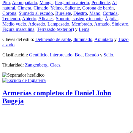
Pira
,
Acompañado
,
Manga
,
Pergamino abierto
,
Pendiente
,
Al
natural
,
Cimera
,
Cimado
,
Yelmo
,
Saliente
,
Corona de barón
,
Corona
,
Sumado al escudo
,
Burelete
,
Diestro
,
Mano
,
Cortada
,
Teniendo
,
Abierto
,
Alicates
,
Soporte, sostén y tenante
,
Águila
,
Medio vuelo
,
Adosado
,
Lampasado
,
Membrado
,
Armado
,
Siniestro
,
Figura masculina
,
Terrazado (exterior)
y
Lema
.
Claves del estilo:
Delineado de sable
,
Iluminado
,
Apuntado
y
Trazo
alzado
.
Clasificación:
Gentilicio
,
Interpretado
,
Boa
,
Escudo
y
Sello
.
Titularidad:
Zangenberg, Claes
.
Armerías completas de Daniel John
Bugeja