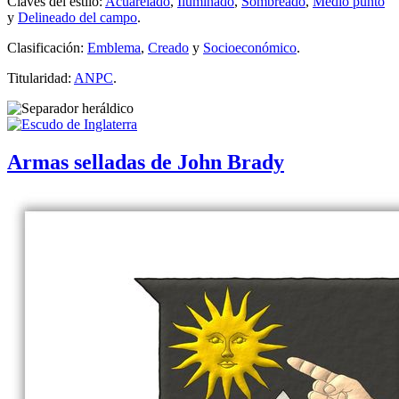
Claves del estilo:
Acuarelado
,
Iluminado
,
Sombreado
,
Medio punto
y
Delineado del campo
.
Clasificación:
Emblema
,
Creado
y
Socioeconómico
.
Titularidad:
ANPC
.
Armas selladas de John Brady