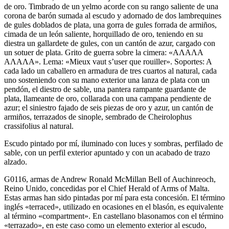
de oro. Timbrado de un yelmo acorde con su rango saliente de una
corona de barón sumada al escudo y adornado de dos lambrequines
de gules doblados de plata, una gorra de gules forrada de armiños,
cimada de un león saliente, horquillado de oro, teniendo en su
diestra un gallardete de gules, con un cantón de azur, cargado con
un sotuer de plata. Grito de guerra sobre la cimera: «ΑΛΑΛΑ
ΑΛΑΛΑ». Lema: «Mieux vaut s’user que rouiller». Soportes: A
cada lado un caballero en armadura de tres cuartos al natural, cada
uno sosteniendo con su mano exterior una lanza de plata con un
pendón, el diestro de sable, una pantera rampante guardante de
plata, llameante de oro, collarada con una campana pendiente de
azur; el siniestro fajado de seis piezas de oro y azur, un cantón de
armiños, terrazados de sinople, sembrado de Cheirolophus
crassifolius al natural.
Escudo pintado por mí, iluminado con luces y sombras, perfilado de
sable, con un perfil exterior apuntado y con un acabado de trazo
alzado.
G0116, armas de Andrew Ronald McMillan Bell of Auchinreoch,
Reino Unido, concedidas por el Chief Herald of Arms of Malta.
Estas armas han sido pintadas por mí para esta concesión. El término
inglés «
terraced
», utilizado en ocasiones en el blasón, es equivalente
al término «
compartment
». En castellano blasonamos con el término
«
terrazado
», en este caso como un elemento exterior al escudo,