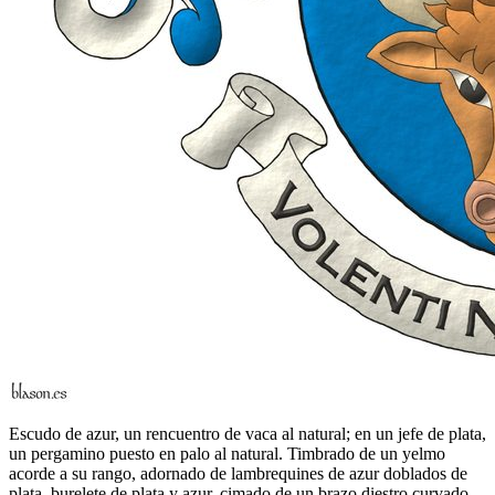
Escudo de azur, un rencuentro de vaca al natural; en un jefe de plata,
un pergamino puesto en palo al natural. Timbrado de un yelmo
acorde a su rango, adornado de lambrequines de azur doblados de
plata, burelete de plata y azur, cimado de un brazo diestro curvado,