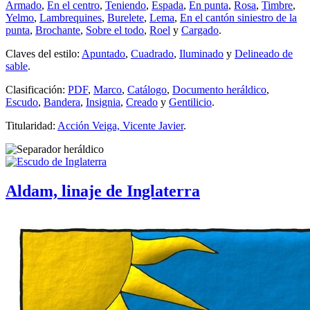
Armado
,
En el centro
,
Teniendo
,
Espada
,
En punta
,
Rosa
,
Timbre
,
Yelmo
,
Lambrequines
,
Burelete
,
Lema
,
En el cantón siniestro de la
punta
,
Brochante
,
Sobre el todo
,
Roel
y
Cargado
.
Claves del estilo:
Apuntado
,
Cuadrado
,
Iluminado
y
Delineado de
sable
.
Clasificación:
PDF
,
Marco
,
Catálogo
,
Documento heráldico
,
Escudo
,
Bandera
,
Insignia
,
Creado
y
Gentilicio
.
Titularidad:
Acción Veiga, Vicente Javier
.
Aldam, linaje de Inglaterra