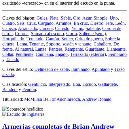
exsitiendo «
terrazado
» en en el interior del escudo en la punta.
Claves del blasón:
Gules
,
Plata
,
Sable
,
Oro
,
Azur
,
Sinople
,
Uno
,
Cuatro
,
Seis
,
Cruz
,
Cargado
,
Armiños
,
En cruz
,
Diestro
,
Jefe
,
León
,
Cabeza
,
Arrancado
,
Cimera
,
Cimado
,
Yelmo
,
Saliente
,
Corona de
barón
,
Corona
,
Sumado al escudo
,
Gorra
,
Saliente (semi)
,
Horquillado
,
Teniendo
,
Cantón
,
Sotuer
,
Grito de guerra
,
Sobre la
cimera
,
Lema
,
Tenante
,
Soporte, sostén y tenante
,
Caballero
,
De
frente
,
Al natural
,
Lanza
,
Pantera
,
Rampante
,
Guardante
,
Llameante
,
Collar
,
Pendiente
,
Campana
,
Fajado
,
Terrazado (exterior)
,
Sembrado
y
Tallado
.
Claves del estilo:
Delineado de sable
,
Iluminado
,
Apuntado
y
Trazo
alzado
.
Clasificación:
Gentilicio
,
Interpretado
,
Boa
,
Escudo
,
Gallardete
,
Bandera
y
Pendón
.
Titularidad:
McMillan Bell of Auchinreoch, Andrew Ronald
.
Armerías completas de Brian Andrew