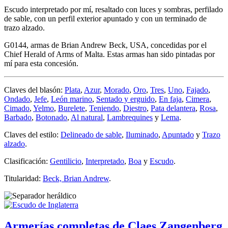
Escudo interpretado por mí, resaltado con luces y sombras, perfilado
de sable, con un perfil exterior apuntado y con un terminado de
trazo alzado.
G0144, armas de Brian Andrew Beck, USA, concedidas por el
Chief Herald of Arms of Malta. Estas armas han sido pintadas por
mí para esta concesión.
Claves del blasón:
Plata
,
Azur
,
Morado
,
Oro
,
Tres
,
Uno
,
Fajado
,
Ondado
,
Jefe
,
León marino
,
Sentado y erguido
,
En faja
,
Cimera
,
Cimado
,
Yelmo
,
Burelete
,
Teniendo
,
Diestro
,
Pata delantera
,
Rosa
,
Barbado
,
Botonado
,
Al natural
,
Lambrequines
y
Lema
.
Claves del estilo:
Delineado de sable
,
Iluminado
,
Apuntado
y
Trazo
alzado
.
Clasificación:
Gentilicio
,
Interpretado
,
Boa
y
Escudo
.
Titularidad:
Beck, Brian Andrew
.
Armerías completas de Claes Zangenberg