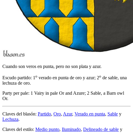
Cuando son veros en punta, pero no son plata y azur.
o
o
Escudo partido: 1
verado en punta de oro y azur; 2
de sable, una
lechuza de oro.
Party per pale: 1 Vairy in pale Or and Azure; 2 Sable, a Barn owl
Or.
Claves del blasón:
Partido
,
Oro
,
Azur
,
Verado en punta
,
Sable
y
Lechuza
.
Claves del estilo:
Medio punto
,
Iluminado
,
Delineado de sable
y