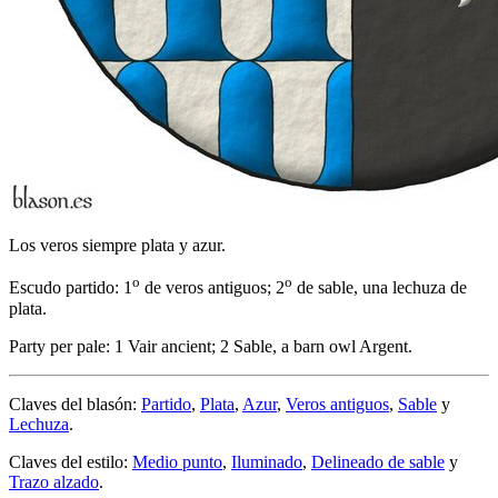
Los veros siempre plata y azur.
o
o
Escudo partido: 1
de veros antiguos; 2
de sable, una lechuza de
plata.
Party per pale: 1 Vair ancient; 2 Sable, a barn owl Argent.
Claves del blasón:
Partido
,
Plata
,
Azur
,
Veros antiguos
,
Sable
y
Lechuza
.
Claves del estilo:
Medio punto
,
Iluminado
,
Delineado de sable
y
Trazo alzado
.