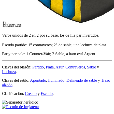
Veros unidos de 2 en 2 por su base, los de fila par invertidos.
o
o
Escudo partido: 1
contraveros; 2
de sable, una lechuza de plata.
Party per pale: 1 Counter-Vair; 2 Sable, a barn owl Argent.
Claves del blasón:
Partido
,
Plata
,
Azur
,
Contraveros
,
Sable
y
Lechuza
.
Claves del estilo:
Apuntado
,
Iluminado
,
Delineado de sable
y
Trazo
alzado
.
Clasificación:
Creado
y
Escudo
.