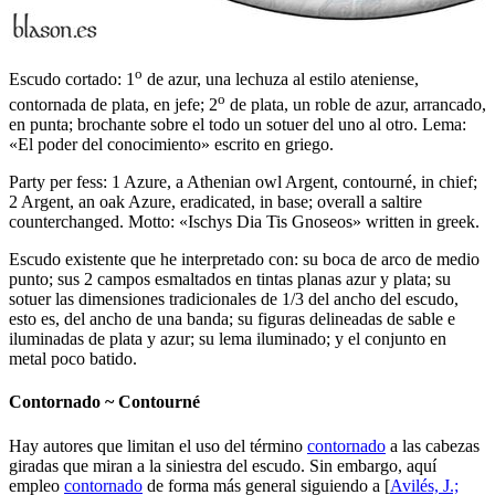
o
Escudo cortado: 1
de azur, una lechuza al estilo ateniense,
o
contornada de plata, en jefe; 2
de plata, un roble de azur, arrancado,
en punta; brochante sobre el todo un sotuer del uno al otro. Lema:
«El poder del conocimiento» escrito en griego.
Party per fess: 1 Azure, a Athenian owl Argent, contourné, in chief;
2 Argent, an oak Azure, eradicated, in base; overall a saltire
counterchanged. Motto: «Ischys Dia Tis Gnoseos» written in greek.
Escudo existente que he interpretado con: su boca de arco de medio
punto; sus 2 campos esmaltados en tintas planas azur y plata; su
sotuer las dimensiones tradicionales de 1/3 del ancho del escudo,
esto es, del ancho de una banda; su figuras delineadas de sable e
iluminadas de plata y azur; su lema iluminado; y el conjunto en
metal poco batido.
Contornado ~ Contourné
Hay autores que limitan el uso del término
contornado
a las cabezas
giradas que miran a la siniestra del escudo. Sin embargo, aquí
empleo
contornado
de forma más general siguiendo a [
Avilés, J.;