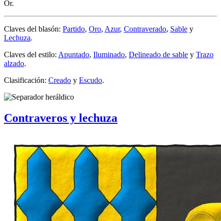
Or.
Claves del blasón:
Partido
,
Oro
,
Azur
,
Contraverado
,
Sable
y
Lechuza
.
Claves del estilo:
Apuntado
,
Iluminado
,
Delineado de sable
y
Trazo
alzado
.
Clasificación:
Creado
y
Escudo
.
Contraveros y lechuza