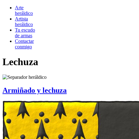
Arte
heráldico
Artista
heráldico
Tu escudo
de armas
Contactar
conmigo
Lechuza
Armiñado y lechuza