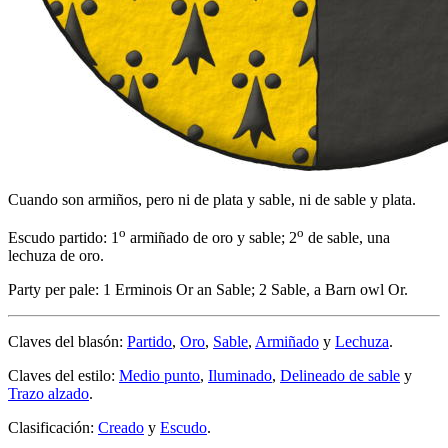
Cuando son armiños, pero ni de plata y sable, ni de sable y plata.
o
o
Escudo partido: 1
armiñado de oro y sable; 2
de sable, una
lechuza de oro.
Party per pale: 1 Erminois Or an Sable; 2 Sable, a Barn owl Or.
Claves del blasón:
Partido
,
Oro
,
Sable
,
Armiñado
y
Lechuza
.
Claves del estilo:
Medio punto
,
Iluminado
,
Delineado de sable
y
Trazo alzado
.
Clasificación:
Creado
y
Escudo
.