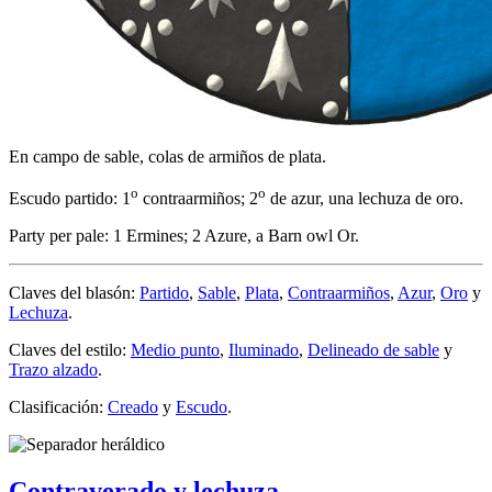
En campo de sable, colas de armiños de plata.
o
o
Escudo partido: 1
contraarmiños; 2
de azur, una lechuza de oro.
Party per pale: 1 Ermines; 2 Azure, a Barn owl Or.
Claves del blasón:
Partido
,
Sable
,
Plata
,
Contraarmiños
,
Azur
,
Oro
y
Lechuza
.
Claves del estilo:
Medio punto
,
Iluminado
,
Delineado de sable
y
Trazo alzado
.
Clasificación:
Creado
y
Escudo
.
Contraverado y lechuza