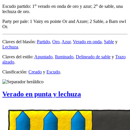
o
o
Escudo partido: 1
verado en onda de oro y azur; 2
de sable, una
lechuza de oro.
Party per pale: 1 Vairy en pointe Or and Azure; 2 Sable, a Barn owl
Or.
Claves del blasón:
Partido
,
Oro
,
Azur
,
Verado en onda
,
Sable
y
Lechuza
.
Claves del estilo:
Apuntado
,
Iluminado
,
Delineado de sable
y
Trazo
alzado
.
Clasificación:
Creado
y
Escudo
.
Verado en punta y lechuza