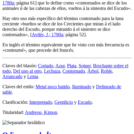
1780a
; página 61] que lo define como «
contornados se dice de los
animales ú de las cabezas de ellos, vueltos á la siniestra del Escudo
».
Hay otro uso más específico del término contornado para la luna
creciente «
bueltos se dice de los Crecientes que miran á el lado
derecho del Escudo, porque mirando á el siniestro se dice
contornados
», [
Avilés, J.; 1780a
; página 52].
En inglés el término equivalente que he visto con más frecuencia es
«
contourné
», que procede del francés.
Claves del blasón:
Cortado
,
Azur
,
Plata
,
Sotuer
,
Brochante sobre el
todo
,
Del uno al otro
,
Lechuza
,
Contornado
,
Árbol
,
Roble
,
Arrancado
y
Lema
.
Claves del estilo:
Metal poco batido
,
Iluminado
y
Delineado de
sable
.
Clasificación:
Interpretado
,
Gentilicio
y
Escudo
.
Titularidad:
Andreou, Kimon
.