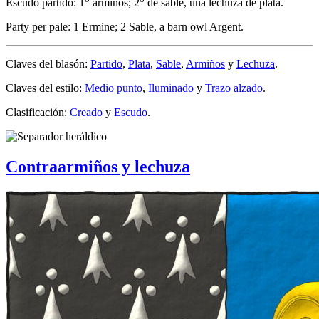
Escudo partido: 1
armiños; 2
de sable, una lechuza de plata.
Party per pale: 1 Ermine; 2 Sable, a barn owl Argent.
Claves del blasón:
Partido
,
Plata
,
Sable
,
Armiños
y
Lechuza
.
Claves del estilo:
Medio punto
,
Iluminado
y
Trazo alzado
.
Clasificación:
Creado
y
Escudo
.
Contraarmiños y lechuza