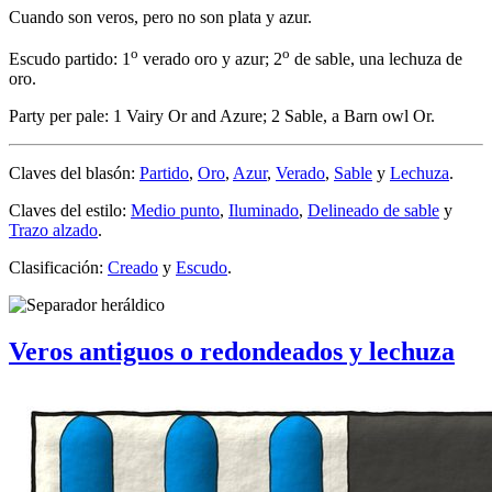
Cuando son veros, pero no son plata y azur.
o
o
Escudo partido: 1
verado oro y azur; 2
de sable, una lechuza de
oro.
Party per pale: 1 Vairy Or and Azure; 2 Sable, a Barn owl Or.
Claves del blasón:
Partido
,
Oro
,
Azur
,
Verado
,
Sable
y
Lechuza
.
Claves del estilo:
Medio punto
,
Iluminado
,
Delineado de sable
y
Trazo alzado
.
Clasificación:
Creado
y
Escudo
.
Veros antiguos o redondeados y lechuza