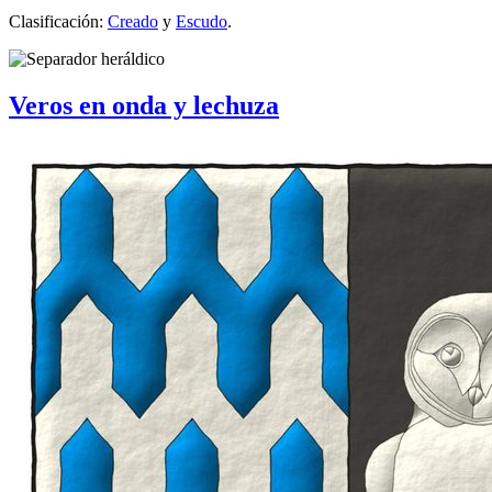
Clasificación:
Creado
y
Escudo
.
Veros en onda y lechuza