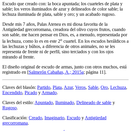
Escudo que creado con: la boca apuntada; los cuarteles de plata y
sable; los veros iluminados de azur y delineados de color sable; la
lechuza iluminada de plata, sable y oro; y un acabado rugoso.
Desde mis 7 años, Palas Atenea es mi diosa favorita de la
Antigüedad grecorromana, creadora del olivo cuyos frutos, cuando
son sable, me hacen pensar en Dios, es, a menudo, representada por
o
la lechuza, como lo es en este 2
cuartel. En los escudos heráldicos a
las lechuzas y búhos, a diferencia de otros animales, no se les
representa de frente ni de perfil, sino terciados y con los ojos
mirando al frente.
El diseño original de escudo de armas, junto con otros muchos, está
registrado en [
Salmerón Cabañas, A.; 2015a
; página 11].
Claves del blasón:
Partido
,
Plata
,
Azur
,
Veros
,
Sable
,
Oro
,
Lechuza
,
Encendido
,
Picado
y
Armado
.
Claves del estilo:
Apuntado
,
Iluminado
,
Delineado de sable
y
Rugoso
.
Clasificación:
Creado
,
Imaginario
,
Escudo
y
Antigüedad
grecorromana
.