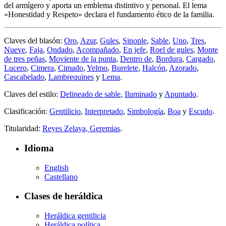
del armígero y aporta un emblema distintivo y personal. El lema
«
Honestidad y Respeto
» declara el fundamento ético de la familia.
Claves del blasón:
Oro
,
Azur
,
Gules
,
Sinople
,
Sable
,
Uno
,
Tres
,
Nueve
,
Faja
,
Ondado
,
Acompañado
,
En jefe
,
Roel de gules
,
Monte
de tres peñas
,
Moviente de la punta
,
Dentro de
,
Bordura
,
Cargado
,
Lucero
,
Cimera
,
Cimado
,
Yelmo
,
Burelete
,
Halcón
,
Azorado
,
Cascabelado
,
Lambrequines
y
Lema
.
Claves del estilo:
Delineado de sable
,
Iluminado
y
Apuntado
.
Clasificación:
Gentilicio
,
Interpretado
,
Simbología
,
Boa
y
Escudo
.
Titularidad:
Reyes Zelaya, Geremias
.
Idioma
English
Castellano
Clases de heráldica
Heráldica gentilicia
Heráldica política