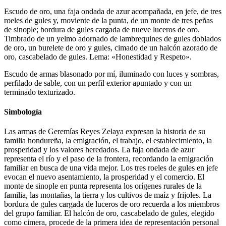
Escudo de oro, una faja ondada de azur acompañada, en jefe, de tres
roeles de gules y, moviente de la punta, de un monte de tres peñas
de sinople; bordura de gules cargada de nueve luceros de oro.
Timbrado de un yelmo adornado de lambrequines de gules doblados
de oro, un burelete de oro y gules, cimado de un halcón azorado de
oro, cascabelado de gules. Lema: «Honestidad y Respeto».
Escudo de armas blasonado por mí, iluminado con luces y sombras,
perfilado de sable, con un perfil exterior apuntado y con un
terminado texturizado.
Simbología
Las armas de Geremías Reyes Zelaya expresan la historia de su
familia hondureña, la emigración, el trabajo, el establecimiento, la
prosperidad y los valores heredados. La faja ondada de azur
representa el río y el paso de la frontera, recordando la emigración
familiar en busca de una vida mejor. Los tres roeles de gules en jefe
evocan el nuevo asentamiento, la prosperidad y el comercio. El
monte de sinople en punta representa los orígenes rurales de la
familia, las montañas, la tierra y los cultivos de maíz y frijoles. La
bordura de gules cargada de luceros de oro recuerda a los miembros
del grupo familiar. El halcón de oro, cascabelado de gules, elegido
como cimera, procede de la primera idea de representación personal