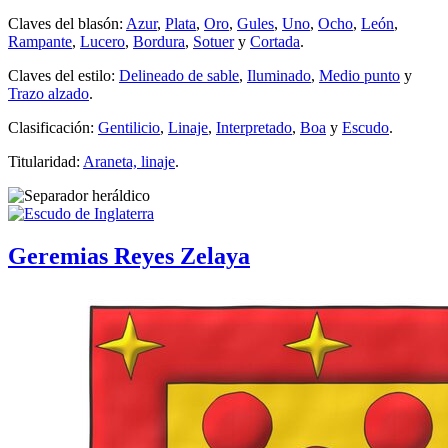
Claves del blasón:
Azur
,
Plata
,
Oro
,
Gules
,
Uno
,
Ocho
,
León
,
Rampante
,
Lucero
,
Bordura
,
Sotuer
y
Cortada
.
Claves del estilo:
Delineado de sable
,
Iluminado
,
Medio punto
y
Trazo alzado
.
Clasificación:
Gentilicio
,
Linaje
,
Interpretado
,
Boa
y
Escudo
.
Titularidad:
Araneta, linaje
.
Geremias Reyes Zelaya