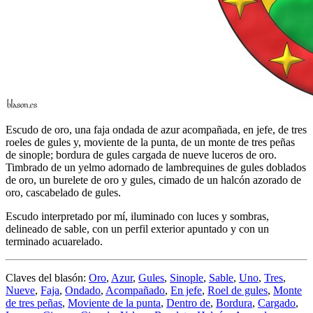
Escudo de oro, una faja ondada de azur acompañada, en jefe, de tres
roeles de gules y, moviente de la punta, de un monte de tres peñas
de sinople; bordura de gules cargada de nueve luceros de oro.
Timbrado de un yelmo adornado de lambrequines de gules doblados
de oro, un burelete de oro y gules, cimado de un halcón azorado de
oro, cascabelado de gules.
Escudo interpretado por mí, iluminado con luces y sombras,
delineado de sable, con un perfil exterior apuntado y con un
terminado acuarelado.
Claves del blasón:
Oro
,
Azur
,
Gules
,
Sinople
,
Sable
,
Uno
,
Tres
,
Nueve
,
Faja
,
Ondado
,
Acompañado
,
En jefe
,
Roel de gules
,
Monte
de tres peñas
,
Moviente de la punta
,
Dentro de
,
Bordura
,
Cargado
,