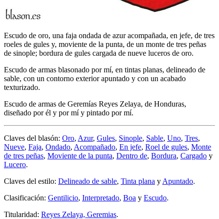
Escudo de oro, una faja ondada de azur acompañada, en jefe, de tres
roeles de gules y, moviente de la punta, de un monte de tres peñas
de sinople; bordura de gules cargada de nueve luceros de oro.
Escudo de armas blasonado por mí, en tintas planas, delineado de
sable, con un contorno exterior apuntado y con un acabado
texturizado.
Escudo de armas de Geremías Reyes Zelaya, de Honduras,
diseñado por él y por mí y pintado por mí.
Claves del blasón:
Oro
,
Azur
,
Gules
,
Sinople
,
Sable
,
Uno
,
Tres
,
Nueve
,
Faja
,
Ondado
,
Acompañado
,
En jefe
,
Roel de gules
,
Monte
de tres peñas
,
Moviente de la punta
,
Dentro de
,
Bordura
,
Cargado
y
Lucero
.
Claves del estilo:
Delineado de sable
,
Tinta plana
y
Apuntado
.
Clasificación:
Gentilicio
,
Interpretado
,
Boa
y
Escudo
.
Titularidad:
Reyes Zelaya, Geremias
.