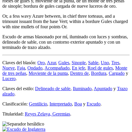
roeles de gules y, moviente de la punta, de un monte de tres peñas
de sinople; bordura de gules cargada de nueve luceros de oro.
Or, a fess wavy Azure between, in chief three torteaus, and a
trimount issuant from the base Vert; within a bordure Gules charged
with nine mullets of four points Or.
Escudo de armas blasonado por mí, iluminado con luces y sombras,
delineado de sable, con un contorno exterior apuntado y con un
terminado de trazo alzado.
Claves del blasón:
Oro
,
Azur
,
Gules
,
Sinople
,
Sable
,
Uno
,
Tres
,
Nueve
,
Faja
,
Ondado
,
Acompañado
,
En jefe
,
Roel de gules
,
Monte
de tres peñas
,
Moviente de la punta
,
Dentro de
,
Bordura
,
Cargado
y
Lucero
.
Claves del estilo:
Delineado de sable
,
Iluminado
,
Apuntado
y
Trazo
alzado
.
Clasificación:
Gentilicio
,
Interpretado
,
Boa
y
Escudo
.
Titularidad:
Reyes Zelaya, Geremias
.