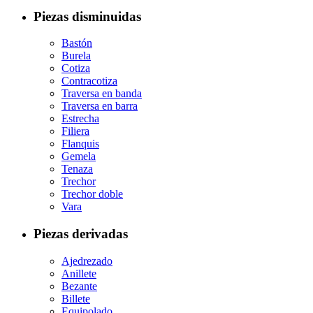
Piezas disminuidas
Bastón
Burela
Cotiza
Contracotiza
Traversa en banda
Traversa en barra
Estrecha
Filiera
Flanquis
Gemela
Tenaza
Trechor
Trechor doble
Vara
Piezas derivadas
Ajedrezado
Anillete
Bezante
Billete
Equipolado