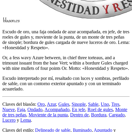
Escudo de oro, una faja ondada de azur acompañada, en jefe, de tres
roeles de gules y, moviente de la punta, de un monte de tres peñas
de sinople; bordura de gules cargada de nueve luceros de oro. Lema:
«Honestidad y Respeto».
Or, a fess wavy Azure between, in chief three torteaus, and a
trimount issuant from the base Vert; within a bordure Gules charged
with nine mullets of four points Or. Motto: «Honestidad y Respeto».
Escudo interpretado por mí, resaltado con luces y sombras, perfilado
de sable, con un contorno exterior apuntado y con un terminado
acuarelado.
Claves del blasón:
Oro
,
Azur
,
Gules
,
Sinople
,
Sable
,
Uno
,
Tres
,
Nueve
,
Faja
,
Ondado
,
Acompañado
,
En jefe
,
Roel de gules
,
Monte
de tres peñas
,
Moviente de la punta
,
Dentro de
,
Bordura
,
Cargado
,
Lucero
y
Lema
.
Claves del estilo:
Delineado de sable
,
Iluminado
,
Apuntado
y