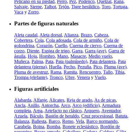
Pelícano en su piedad
,
Perro
,
Pez
,
Podenco
,
Quetzal
,
Rana
,
Salvaje
,
Sierpe
,
Talbot
,
Tejón
,
Tigre heráldico
,
Toro
,
Tortuga
,
Vaca
y
Zorro
.
Partes de figuras naturales
Aleta caudal
,
Aleta dorsal
,
Alianza
,
Brazo
,
Cabeza
,
Cobertera
,
Cola
,
Cola adosada
,
Cola de armiño
,
Cola de
golondrina
,
Corazón
,
Cuello
,
Cuerna de ciervo
,
Cuerna de
corzo
,
Diente
,
Espiga de trigo
,
Garra
,
Garra (ave)
,
Garra de
águila
,
Hoja
,
Hombro
,
Mano
,
Masacre
,
Medio vuelo
,
Muñeca
,
Palma
,
Pata
,
Pata (palmípedo)
,
Pata delantera
,
Pata
delantera (pierna)
,
Huella
,
Pecho
,
Pezuña
,
Pico
,
Pluma (ave)
,
Pluma de avestruz
,
Rama
,
Ramita
,
Rencuentro
,
Tallo
,
Tibia
,
Trompa (elefante)
,
Tronco
,
Ubre
,
Venera
y
Vuelo
.
Figuras artificiales
Alabarda
,
Alfanje
,
Alicates
,
Reja de arado
,
As de picas
,
Ancla
,
Anillo
,
Antorcha
,
Arco
,
Arco (edificio)
,
Armadura
completa
,
Arpa
,
Artefacto no clásico
,
Arquero
,
Aventador
,
Azuela
,
Báculo
,
Bastón de heraldo
,
Cruz procesional
,
Batuta
,
Balanza
,
Ballesta
,
Barco
,
Remo
,
Vela
,
Barco normando
,
Carabela
,
Boina
,
Bomba
,
Bonete eclesiástico
,
Bordón de
peregrino
,
Brazo armado
,
Caballero
,
Cadena
,
Caldera
,
Cáliz
,