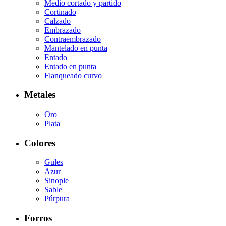
Medio cortado y partido
Cortinado
Calzado
Embrazado
Contraembrazado
Mantelado en punta
Entado
Entado en punta
Flanqueado curvo
Metales
Oro
Plata
Colores
Gules
Azur
Sinople
Sable
Púrpura
Forros