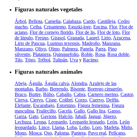
Figuras naturales vegetales
Árbol
,
Bellota
,
Camelia
,
Calabaza
,
Cardo
,
Castilleja
,
Cedro
macho
,
Ceiba
,
Crisantemo
,
Eguzki-lore
,
Encina
,
Flor
,
Flor de
aciano
,
Flor de cornejo florido
,
Flor de lis
,
Flor de loto
,
Flor
de lúpulo
,
Fresno
,
Girasol
,
Granada
,
Laurel
,
Lirio
,
Azucena
,
Lirio de Pascua
,
Lupinus texensis
,
Madroño
,
Manzana
,
Manzano
,
Olivo
,
Olmo
,
Palmera
,
Panela
,
Parra
,
Pino
silvestre
,
Platanera
,
Quinquefolio
,
Roble
,
Rosa
,
Rosa doble
,
Tilo
,
Trigo
,
Trébol
,
Tulipán
,
Uva
y
Racimo
.
Figuras naturales animales
Abeja
,
Águila
,
Águila calva
,
Alondra
,
Azulejo de las
montañas
,
Barbo
,
Berrendo
,
Bisonte
,
Borrego cimarrón
,
Braco
,
Buitre
,
Búho
,
Caballo
,
Cabra
,
Carnero merino
,
Castor
,
Cierva
,
Ciervo
,
Cisne
,
Colibrí
,
Corzo
,
Cuervo
,
Delfín
,
Elefante
,
Escarabajo
,
Estornino
,
Figura femenina
,
Figura
masculina
,
Frailecillo
,
Gacela
,
Gallo
,
Gallo lira
,
Ganso
,
Garza
,
Gato
,
Gaviota
,
Halcón
,
Jabalí
,
Jaguar
,
Jilgero
,
Lechuza
,
Leona
,
Leopardo
,
Leopardo leonado
,
León
,
León
leopardado
,
Lince
,
Llama
,
Loba
,
Lobo
,
Loro
,
Marleta
,
Mirlo
,
Mono
,
Mosca
,
Oso
,
Paloma
,
Pantera
,
Pavo real
,
Pelícano
,