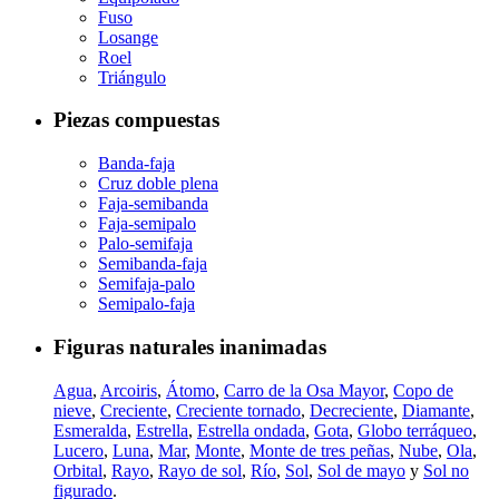
Fuso
Losange
Roel
Triángulo
Piezas compuestas
Banda-faja
Cruz doble plena
Faja-semibanda
Faja-semipalo
Palo-semifaja
Semibanda-faja
Semifaja-palo
Semipalo-faja
Figuras naturales inanimadas
Agua
,
Arcoiris
,
Átomo
,
Carro de la Osa Mayor
,
Copo de
nieve
,
Creciente
,
Creciente tornado
,
Decreciente
,
Diamante
,
Esmeralda
,
Estrella
,
Estrella ondada
,
Gota
,
Globo terráqueo
,
Lucero
,
Luna
,
Mar
,
Monte
,
Monte de tres peñas
,
Nube
,
Ola
,
Orbital
,
Rayo
,
Rayo de sol
,
Río
,
Sol
,
Sol de mayo
y
Sol no
figurado
.