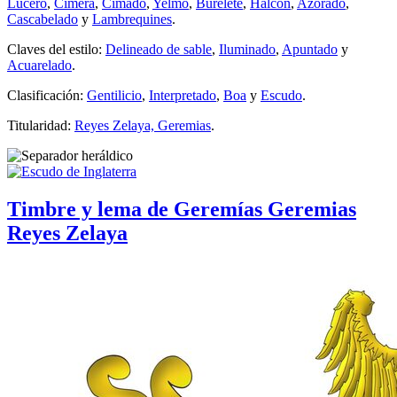
Lucero
,
Cimera
,
Cimado
,
Yelmo
,
Burelete
,
Halcón
,
Azorado
,
Cascabelado
y
Lambrequines
.
Claves del estilo:
Delineado de sable
,
Iluminado
,
Apuntado
y
Acuarelado
.
Clasificación:
Gentilicio
,
Interpretado
,
Boa
y
Escudo
.
Titularidad:
Reyes Zelaya, Geremias
.
Timbre y lema de Geremías Geremias
Reyes Zelaya