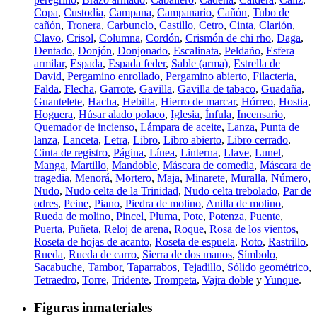
Copa
,
Custodia
,
Campana
,
Campanario
,
Cañón
,
Tubo de
cañón
,
Tronera
,
Carbunclo
,
Castillo
,
Cetro
,
Cinta
,
Clarión
,
Clavo
,
Crisol
,
Columna
,
Cordón
,
Crismón de chi rho
,
Daga
,
Dentado
,
Donjón
,
Donjonado
,
Escalinata
,
Peldaño
,
Esfera
armilar
,
Espada
,
Espada feder
,
Sable (arma)
,
Estrella de
David
,
Pergamino enrollado
,
Pergamino abierto
,
Filacteria
,
Falda
,
Flecha
,
Garrote
,
Gavilla
,
Gavilla de tabaco
,
Guadaña
,
Guantelete
,
Hacha
,
Hebilla
,
Hierro de marcar
,
Hórreo
,
Hostia
,
Hoguera
,
Húsar alado polaco
,
Iglesia
,
Ínfula
,
Incensario
,
Quemador de incienso
,
Lámpara de aceite
,
Lanza
,
Punta de
lanza
,
Lanceta
,
Letra
,
Libro
,
Libro abierto
,
Libro cerrado
,
Cinta de registro
,
Página
,
Línea
,
Linterna
,
Llave
,
Lunel
,
Manga
,
Martillo
,
Mandoble
,
Máscara de comedia
,
Máscara de
tragedia
,
Menorá
,
Mortero
,
Maja
,
Minarete
,
Muralla
,
Número
,
Nudo
,
Nudo celta de la Trinidad
,
Nudo celta trebolado
,
Par de
odres
,
Peine
,
Piano
,
Piedra de molino
,
Anilla de molino
,
Rueda de molino
,
Pincel
,
Pluma
,
Pote
,
Potenza
,
Puente
,
Puerta
,
Puñeta
,
Reloj de arena
,
Roque
,
Rosa de los vientos
,
Roseta de hojas de acanto
,
Roseta de espuela
,
Roto
,
Rastrillo
,
Rueda
,
Rueda de carro
,
Sierra de dos manos
,
Símbolo
,
Sacabuche
,
Tambor
,
Taparrabos
,
Tejadillo
,
Sólido geométrico
,
Tetraedro
,
Torre
,
Tridente
,
Trompeta
,
Vajra doble
y
Yunque
.
Figuras inmateriales