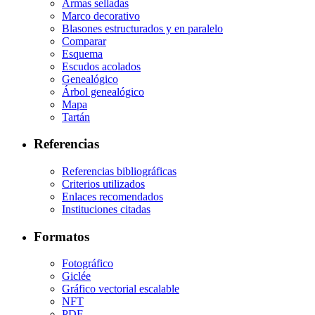
Armas selladas
Marco decorativo
Blasones estructurados y en paralelo
Comparar
Esquema
Escudos acolados
Genealógico
Árbol genealógico
Mapa
Tartán
Referencias
Referencias bibliográficas
Criterios utilizados
Enlaces recomendados
Instituciones citadas
Formatos
Fotográfico
Giclée
Gráfico vectorial escalable
NFT
PDF