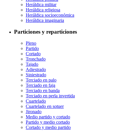
Heráldica militar
Heráldica religiosa
Heráldica socioeconómica
Heráldica imaginaria
Particiones y reparticiones
Pleno
Partido
Cortado
Tronchado
Tajado
Adiestrado
Siniestrado
Terciado en palo
Terciado en faja
Terciado en banda
Terciado en perla invertida
Cuartelado
Cuartelado en sotuer
Jironado
Medio partido y cortado
Partido y medio cortado
Cortado y medio partido