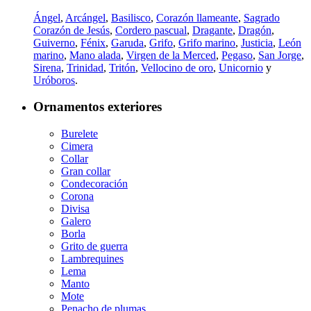
Ángel
,
Arcángel
,
Basilisco
,
Corazón llameante
,
Sagrado
Corazón de Jesús
,
Cordero pascual
,
Dragante
,
Dragón
,
Guiverno
,
Fénix
,
Garuda
,
Grifo
,
Grifo marino
,
Justicia
,
León
marino
,
Mano alada
,
Virgen de la Merced
,
Pegaso
,
San Jorge
,
Sirena
,
Trinidad
,
Tritón
,
Vellocino de oro
,
Unicornio
y
Uróboros
.
Ornamentos exteriores
Burelete
Cimera
Collar
Gran collar
Condecoración
Corona
Divisa
Galero
Borla
Grito de guerra
Lambrequines
Lema
Manto
Mote
Penacho de plumas