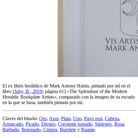
El ex libris heráldico de Mark Antony Hatsis, pintado por mí en el
libro [
Juby, B.; 2019
; página 61] «
The Splendour of the Modern
Heraldic Bookplate Artists
», comparado con la imagen de su escudo
en la que se basa, también pintada por mí.
Claves del blasón:
Oro
,
Azur
,
Plata
,
Uno
,
Pavo real
,
Cabeza
,
Arrancado
,
Picado
,
Diestro
,
Creciente tornado
,
Siniestro
,
Rosa
,
Barbado
,
Botonado
,
Cimera
,
Burelete
y
Ruante
.