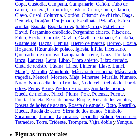
Copa
,
Custodia
,
Campana
,
Campanario
,
Cañón
,
Tubo de
cañón
,
Tronera
,
Carbunclo
,
Castillo
,
Cetro
,
Cinta
,
Clarión
,
Clavo
,
Crisol
,
Columna
,
Cordón
,
Crismón de chi rho
,
Daga
,
Dentado
,
Donjón
,
Donjonado
,
Escalinata
,
Peldaño
,
Esfera
armilar
,
Espada
,
Espada feder
,
Sable (arma)
,
Estrella de
David
,
Pergamino enrollado
,
Pergamino abierto
,
Filacteria
,
Falda
,
Flecha
,
Garrote
,
Gavilla
,
Gavilla de tabaco
,
Guadaña
,
Guantelete
,
Hacha
,
Hebilla
,
Hierro de marcar
,
Hórreo
,
Hostia
,
Hoguera
,
Húsar alado polaco
,
Iglesia
,
Ínfula
,
Incensario
,
Quemador de incienso
,
Lámpara de aceite
,
Lanza
,
Punta de
lanza
,
Lanceta
,
Letra
,
Libro
,
Libro abierto
,
Libro cerrado
,
Cinta de registro
,
Página
,
Línea
,
Linterna
,
Llave
,
Lunel
,
Manga
,
Martillo
,
Mandoble
,
Máscara de comedia
,
Máscara de
tragedia
,
Menorá
,
Mortero
,
Maja
,
Minarete
,
Muralla
,
Número
,
Nudo
,
Nudo celta de la Trinidad
,
Nudo celta trebolado
,
Par de
odres
,
Peine
,
Piano
,
Piedra de molino
,
Anilla de molino
,
Rueda de molino
,
Pincel
,
Pluma
,
Pote
,
Potenza
,
Puente
,
Puerta
,
Puñeta
,
Reloj de arena
,
Roque
,
Rosa de los vientos
,
Roseta de hojas de acanto
,
Roseta de espuela
,
Roto
,
Rastrillo
,
Rueda
,
Rueda de carro
,
Sierra de dos manos
,
Símbolo
,
Sacabuche
,
Tambor
,
Taparrabos
,
Tejadillo
,
Sólido geométrico
,
Tetraedro
,
Torre
,
Tridente
,
Trompeta
,
Vajra doble
y
Yunque
.
Figuras inmateriales