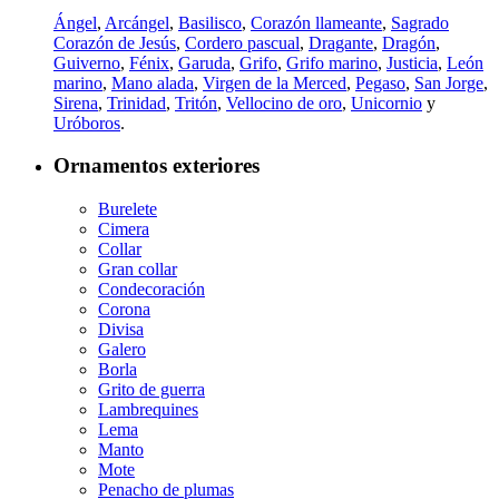
Ángel
,
Arcángel
,
Basilisco
,
Corazón llameante
,
Sagrado
Corazón de Jesús
,
Cordero pascual
,
Dragante
,
Dragón
,
Guiverno
,
Fénix
,
Garuda
,
Grifo
,
Grifo marino
,
Justicia
,
León
marino
,
Mano alada
,
Virgen de la Merced
,
Pegaso
,
San Jorge
,
Sirena
,
Trinidad
,
Tritón
,
Vellocino de oro
,
Unicornio
y
Uróboros
.
Ornamentos exteriores
Burelete
Cimera
Collar
Gran collar
Condecoración
Corona
Divisa
Galero
Borla
Grito de guerra
Lambrequines
Lema
Manto
Mote
Penacho de plumas