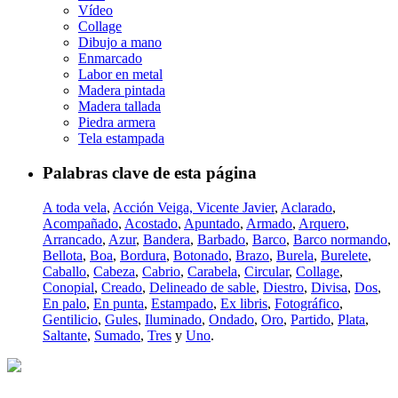
Vídeo
Collage
Dibujo a mano
Enmarcado
Labor en metal
Madera pintada
Madera tallada
Piedra armera
Tela estampada
Palabras clave de esta página
A toda vela
,
Acción Veiga, Vicente Javier
,
Aclarado
,
Acompañado
,
Acostado
,
Apuntado
,
Armado
,
Arquero
,
Arrancado
,
Azur
,
Bandera
,
Barbado
,
Barco
,
Barco normando
,
Bellota
,
Boa
,
Bordura
,
Botonado
,
Brazo
,
Burela
,
Burelete
,
Caballo
,
Cabeza
,
Cabrio
,
Carabela
,
Circular
,
Collage
,
Conopial
,
Creado
,
Delineado de sable
,
Diestro
,
Divisa
,
Dos
,
En palo
,
En punta
,
Estampado
,
Ex libris
,
Fotográfico
,
Gentilicio
,
Gules
,
Iluminado
,
Ondado
,
Oro
,
Partido
,
Plata
,
Saltante
,
Sumado
,
Tres
y
Uno
.