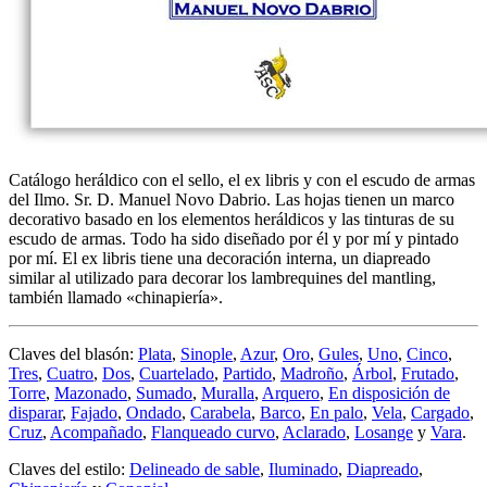
Catálogo heráldico con el sello, el ex libris y con el escudo de armas
del Ilmo. Sr. D. Manuel Novo Dabrio. Las hojas tienen un marco
decorativo basado en los elementos heráldicos y las tinturas de su
escudo de armas. Todo ha sido diseñado por él y por mí y pintado
por mí. El ex libris tiene una decoración interna, un diapreado
similar al utilizado para decorar los lambrequines del mantling,
también llamado «
chinapiería
».
Claves del blasón:
Plata
,
Sinople
,
Azur
,
Oro
,
Gules
,
Uno
,
Cinco
,
Tres
,
Cuatro
,
Dos
,
Cuartelado
,
Partido
,
Madroño
,
Árbol
,
Frutado
,
Torre
,
Mazonado
,
Sumado
,
Muralla
,
Arquero
,
En disposición de
disparar
,
Fajado
,
Ondado
,
Carabela
,
Barco
,
En palo
,
Vela
,
Cargado
,
Cruz
,
Acompañado
,
Flanqueado curvo
,
Aclarado
,
Losange
y
Vara
.
Claves del estilo:
Delineado de sable
,
Iluminado
,
Diapreado
,