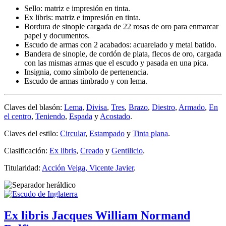
Sello: matriz e impresión en tinta.
Ex libris: matriz e impresión en tinta.
Bordura de sinople cargada de 22 rosas de oro para enmarcar
papel y documentos.
Escudo de armas con 2 acabados: acuarelado y metal batido.
Bandera de sinople, de cordón de plata, flecos de oro, cargada
con las mismas armas que el escudo y pasada en una pica.
Insignia, como símbolo de pertenencia.
Escudo de armas timbrado y con lema.
Claves del blasón:
Lema
,
Divisa
,
Tres
,
Brazo
,
Diestro
,
Armado
,
En
el centro
,
Teniendo
,
Espada
y
Acostado
.
Claves del estilo:
Circular
,
Estampado
y
Tinta plana
.
Clasificación:
Ex libris
,
Creado
y
Gentilicio
.
Titularidad:
Acción Veiga, Vicente Javier
.
Ex libris Jacques William Normand