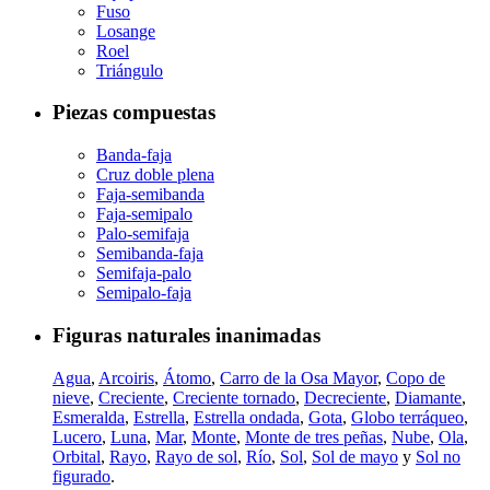
Fuso
Losange
Roel
Triángulo
Piezas compuestas
Banda-faja
Cruz doble plena
Faja-semibanda
Faja-semipalo
Palo-semifaja
Semibanda-faja
Semifaja-palo
Semipalo-faja
Figuras naturales inanimadas
Agua
,
Arcoiris
,
Átomo
,
Carro de la Osa Mayor
,
Copo de
nieve
,
Creciente
,
Creciente tornado
,
Decreciente
,
Diamante
,
Esmeralda
,
Estrella
,
Estrella ondada
,
Gota
,
Globo terráqueo
,
Lucero
,
Luna
,
Mar
,
Monte
,
Monte de tres peñas
,
Nube
,
Ola
,
Orbital
,
Rayo
,
Rayo de sol
,
Río
,
Sol
,
Sol de mayo
y
Sol no
figurado
.