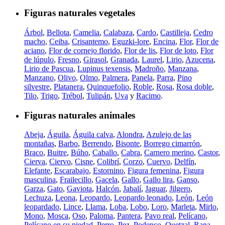
Figuras naturales vegetales
Árbol
,
Bellota
,
Camelia
,
Calabaza
,
Cardo
,
Castilleja
,
Cedro
macho
,
Ceiba
,
Crisantemo
,
Eguzki-lore
,
Encina
,
Flor
,
Flor de
aciano
,
Flor de cornejo florido
,
Flor de lis
,
Flor de loto
,
Flor
de lúpulo
,
Fresno
,
Girasol
,
Granada
,
Laurel
,
Lirio
,
Azucena
,
Lirio de Pascua
,
Lupinus texensis
,
Madroño
,
Manzana
,
Manzano
,
Olivo
,
Olmo
,
Palmera
,
Panela
,
Parra
,
Pino
silvestre
,
Platanera
,
Quinquefolio
,
Roble
,
Rosa
,
Rosa doble
,
Tilo
,
Trigo
,
Trébol
,
Tulipán
,
Uva
y
Racimo
.
Figuras naturales animales
Abeja
,
Águila
,
Águila calva
,
Alondra
,
Azulejo de las
montañas
,
Barbo
,
Berrendo
,
Bisonte
,
Borrego cimarrón
,
Braco
,
Buitre
,
Búho
,
Caballo
,
Cabra
,
Carnero merino
,
Castor
,
Cierva
,
Ciervo
,
Cisne
,
Colibrí
,
Corzo
,
Cuervo
,
Delfín
,
Elefante
,
Escarabajo
,
Estornino
,
Figura femenina
,
Figura
masculina
,
Frailecillo
,
Gacela
,
Gallo
,
Gallo lira
,
Ganso
,
Garza
,
Gato
,
Gaviota
,
Halcón
,
Jabalí
,
Jaguar
,
Jilgero
,
Lechuza
,
Leona
,
Leopardo
,
Leopardo leonado
,
León
,
León
leopardado
,
Lince
,
Llama
,
Loba
,
Lobo
,
Loro
,
Marleta
,
Mirlo
,
Mono
,
Mosca
,
Oso
,
Paloma
,
Pantera
,
Pavo real
,
Pelícano
,
Pelícano en su piedad
,
Perro
,
Pez
,
Podenco
,
Quetzal
,
Rana
,