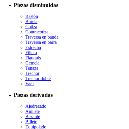
Piezas disminuidas
Bastón
Burela
Cotiza
Contracotiza
Traversa en banda
Traversa en barra
Estrecha
Filiera
Flanquis
Gemela
Tenaza
Trechor
Trechor doble
Vara
Piezas derivadas
Ajedrezado
Anillete
Bezante
Billete
Equipolado