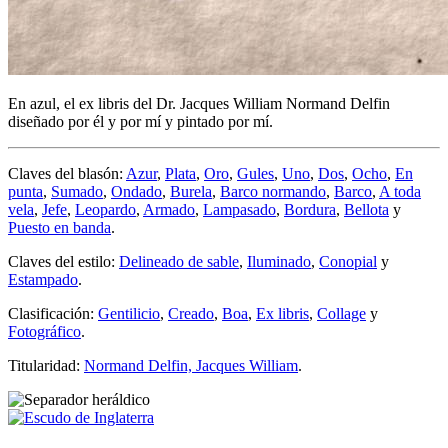
En azul, el ex libris del Dr. Jacques William Normand Delfin
diseñado por él y por mí y pintado por mí.
Claves del blasón:
Azur
,
Plata
,
Oro
,
Gules
,
Uno
,
Dos
,
Ocho
,
En
punta
,
Sumado
,
Ondado
,
Burela
,
Barco normando
,
Barco
,
A toda
vela
,
Jefe
,
Leopardo
,
Armado
,
Lampasado
,
Bordura
,
Bellota
y
Puesto en banda
.
Claves del estilo:
Delineado de sable
,
Iluminado
,
Conopial
y
Estampado
.
Clasificación:
Gentilicio
,
Creado
,
Boa
,
Ex libris
,
Collage
y
Fotográfico
.
Titularidad:
Normand Delfin, Jacques William
.