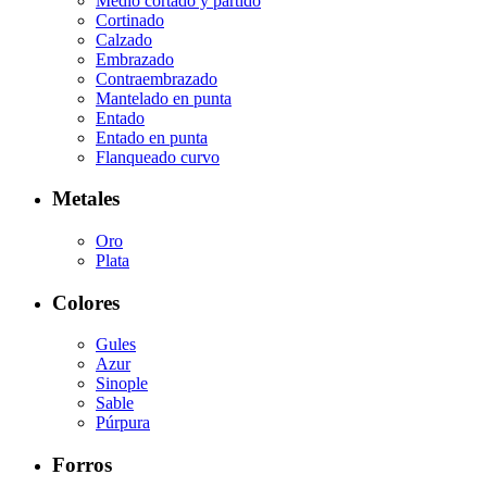
Medio cortado y partido
Cortinado
Calzado
Embrazado
Contraembrazado
Mantelado en punta
Entado
Entado en punta
Flanqueado curvo
Metales
Oro
Plata
Colores
Gules
Azur
Sinople
Sable
Púrpura
Forros