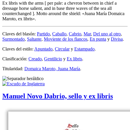
Ex libris with the arms
[
per pale: a chevron between in chief a
dressage horse salient, and in base three waves of the sea all
counterchanged
]
. Motto around the shield: «Juana María Domaica
Maroto, ex libris».
Claves del blasón:
Partido
,
Caballo
,
Cabrio
,
Mar
,
Del uno al otro
,
Surmontado
,
Saltante
,
Moviente de los flancos
,
En punta
y
Divisa
.
Claves del estilo:
Apuntado
,
Circular
y
Estampado
.
Clasificación:
Creado
,
Gentilicio
y
Ex libris
.
Titularidad:
Domaica Maroto, Juana María
.
Manuel Novo Dabrio, sello y ex libris