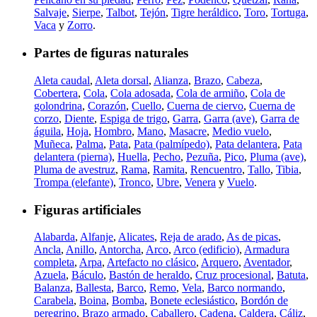
Salvaje
,
Sierpe
,
Talbot
,
Tejón
,
Tigre heráldico
,
Toro
,
Tortuga
,
Vaca
y
Zorro
.
Partes de figuras naturales
Aleta caudal
,
Aleta dorsal
,
Alianza
,
Brazo
,
Cabeza
,
Cobertera
,
Cola
,
Cola adosada
,
Cola de armiño
,
Cola de
golondrina
,
Corazón
,
Cuello
,
Cuerna de ciervo
,
Cuerna de
corzo
,
Diente
,
Espiga de trigo
,
Garra
,
Garra (ave)
,
Garra de
águila
,
Hoja
,
Hombro
,
Mano
,
Masacre
,
Medio vuelo
,
Muñeca
,
Palma
,
Pata
,
Pata (palmípedo)
,
Pata delantera
,
Pata
delantera (pierna)
,
Huella
,
Pecho
,
Pezuña
,
Pico
,
Pluma (ave)
,
Pluma de avestruz
,
Rama
,
Ramita
,
Rencuentro
,
Tallo
,
Tibia
,
Trompa (elefante)
,
Tronco
,
Ubre
,
Venera
y
Vuelo
.
Figuras artificiales
Alabarda
,
Alfanje
,
Alicates
,
Reja de arado
,
As de picas
,
Ancla
,
Anillo
,
Antorcha
,
Arco
,
Arco (edificio)
,
Armadura
completa
,
Arpa
,
Artefacto no clásico
,
Arquero
,
Aventador
,
Azuela
,
Báculo
,
Bastón de heraldo
,
Cruz procesional
,
Batuta
,
Balanza
,
Ballesta
,
Barco
,
Remo
,
Vela
,
Barco normando
,
Carabela
,
Boina
,
Bomba
,
Bonete eclesiástico
,
Bordón de
peregrino
,
Brazo armado
,
Caballero
,
Cadena
,
Caldera
,
Cáliz
,