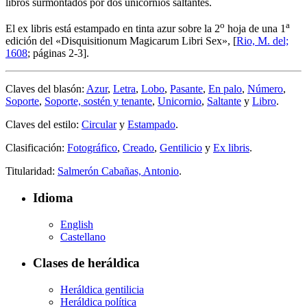
libros surmontados por dos unicornios saltantes.
o
a
El ex libris está estampado en tinta azur sobre la 2
hoja de una 1
edición del «
Disquisitionum Magicarum Libri Sex
», [
Rio, M. del;
1608
; páginas 2-3].
Claves del blasón:
Azur
,
Letra
,
Lobo
,
Pasante
,
En palo
,
Número
,
Soporte
,
Soporte, sostén y tenante
,
Unicornio
,
Saltante
y
Libro
.
Claves del estilo:
Circular
y
Estampado
.
Clasificación:
Fotográfico
,
Creado
,
Gentilicio
y
Ex libris
.
Titularidad:
Salmerón Cabañas, Antonio
.
Idioma
English
Castellano
Clases de heráldica
Heráldica gentilicia
Heráldica política