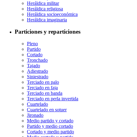
Heráldica militar
Heráldica religiosa
Heráldica socioeconómica
Heráldica imaginaria
Particiones y reparticiones
Pleno
Partido
Cortado
Tronchado
Tajado
Adiestrado
Siniestrado
Terciado en palo
Terciado en faja
Terciado en banda
Terciado en perla invertida
Cuartelado
Cuartelado en sotuer
Jironado
Medio partido y cortado
Partido y medio cortado
Cortado y medio partido