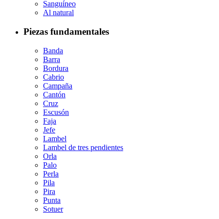
Sanguíneo
Al natural
Piezas fundamentales
Banda
Barra
Bordura
Cabrio
Campaña
Cantón
Cruz
Escusón
Faja
Jefe
Lambel
Lambel de tres pendientes
Orla
Palo
Perla
Pila
Pira
Punta
Sotuer