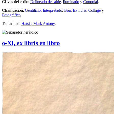
Claves del estilo:
Delineado de sable
,
Iluminado
y
Conopial
.
Clasificación:
Gentilicio
,
Interpretado
,
Boa
,
Ex libris
,
Collage
y
Fotográfico
.
Titularidad:
Hatsis, Mark Antony
.
o-XI, ex libris en libro