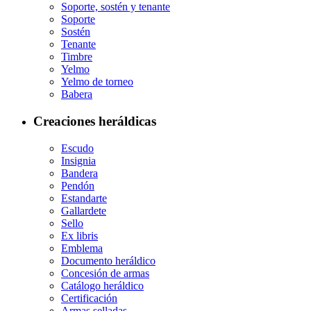
Soporte, sostén y tenante
Soporte
Sostén
Tenante
Timbre
Yelmo
Yelmo de torneo
Babera
Creaciones heráldicas
Escudo
Insignia
Bandera
Pendón
Estandarte
Gallardete
Sello
Ex libris
Emblema
Documento heráldico
Concesión de armas
Catálogo heráldico
Certificación
Armas selladas