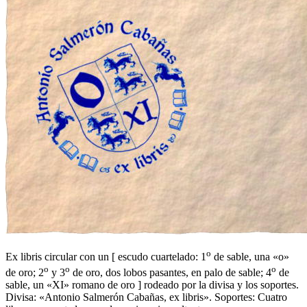
o
Ex libris circular con un
[
escudo cuartelado: 1
de sable, una «o»
o
o
o
de oro; 2
y 3
de oro, dos lobos pasantes, en palo de sable; 4
de
sable, un «XI» romano de oro
]
rodeado por la divisa y los soportes.
Divisa: «Antonio Salmerón Cabañas, ex libris». Soportes: Cuatro