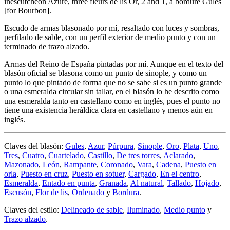
inescutcheon Azure, three fleurs de lis Or, 2 and 1, a bordure Gules
[
for Bourbon
]
.
Escudo de armas blasonado por mí, resaltado con luces y sombras,
perfilado de sable, con un perfil exterior de medio punto y con un
terminado de trazo alzado.
Armas del Reino de España pintadas por mí. Aunque en el texto del
blasón oficial se blasona como un punto de sinople, y como un
punto lo que pintado de forma que no se sabe si es un punto grande
o una esmeralda circular sin tallar, en el blasón lo he descrito como
una esmeralda tanto en castellano como en inglés, pues el punto no
tiene una existencia heráldica clara en castellano y menos aún en
inglés.
Claves del blasón:
Gules
,
Azur
,
Púrpura
,
Sinople
,
Oro
,
Plata
,
Uno
,
Tres
,
Cuatro
,
Cuartelado
,
Castillo
,
De tres torres
,
Aclarado
,
Mazonado
,
León
,
Rampante
,
Coronado
,
Vara
,
Cadena
,
Puesto en
orla
,
Puesto en cruz
,
Puesto en sotuer
,
Cargado
,
En el centro
,
Esmeralda
,
Entado en punta
,
Granada
,
Al natural
,
Tallado
,
Hojado
,
Escusón
,
Flor de lis
,
Ordenado
y
Bordura
.
Claves del estilo:
Delineado de sable
,
Iluminado
,
Medio punto
y
Trazo alzado
.