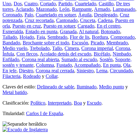
Uno
,
Dos
,
Cuatro
,
Cortado
,
Partido
,
Cuartelado
,
Castillo
,
De tres
torres
,
Aclarado
,
Mazonado
,
León
,
Rampante
,
Armado
,
Lampasado
,
Coronado
,
Palo
,
Cuartelado en sotuer
,
Águila
,
Desplegado
,
Cruz
potenzada
,
Cruz recortada
,
Cantonado
,
Cruceta
,
Cadena
,
Puesto en
orla
,
Puesto en cruz
,
Puesto en sotuer
,
Cargado
,
En el centro
,
Esmeralda
,
Entado en punta
,
Granada
,
Al natural
,
Botonado
,
Tallado
,
Hojado
,
Faja
,
Sembrado
,
Flor de lis
,
Bordura
,
Componado
,
Bandado
,
Brochante sobre el todo
,
Escusón
,
Picado
,
Membrado
,
Medio vuelo
,
Trebolado
,
Tallo
,
Cimera
,
Corona imperial
,
Corona
,
Ínfula
,
Con flecos
,
Acolado detrás del escudo
,
Bicéfalo
,
Nimbado
,
Enfilado
,
Corona real abierta
,
Sumado al escudo
,
Sostén
,
Soporte,
sostén y tenante
,
Columna
,
Fustado
,
Acompañado
,
En punta
,
Ola
,
En jefe
,
Diestro
,
Corona real cerrada
,
Siniestro
,
Lema
,
Circundado
,
Filacteria
,
Rodeado
y
Collar
.
Claves del estilo:
Delineado de sable
,
Iluminado
,
Medio punto
y
Metal batido
.
Clasificación:
Político
,
Interpretado
,
Boa
y
Escudo
.
Titularidad:
Carlos I de España
.