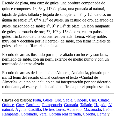
Escudo de plata, una cruz de gules; una bordura componada de
o
o
o
quince compones: 1
, 6
y 11
de plata, una granada al natural,
o
o
o
tajada de gules, tallada y hojada de sinople; 2
, 7
y 12
de oro, un
o
o
o
águila de sable; 3
, 8
y 13
de gules, un castillo de oro, aclarado de
o
o
o
gules, mazonado de sable; 4
, 9
y 14
de plata, un león rampante
o
o
o
de gules, coronado de oro; 5
, 10
y 15
de oro, cuatro palos de
gules. Timbrado de una corona real cerrada. Lema: «Muy noble,
muy leal y decidida por la libertad» de sable, con letras iniciales de
gules, sobre una filacteria de plata.
Escudo de armas ilustrado por mí, resaltado con luces y sombras,
perfilado de sable, con un perfil exterior de medio punto y con un
terminado de trazo alzado.
Escudo de armas de la ciudad de Almería, Andalucía, pintado por
mí. El lema del escudo oficial contiene el texto «
Ciudad de
Almería
», que no he incluido en mi interpretación por considerarlo
redundante, al estar ya la ciudad identificada por el propio escudo.
Claves del blasón:
Plata
,
Gules
,
Oro
,
Sable
,
Sinople
,
Uno
,
Cuatro
,
Quince
,
Cruz
,
Bordura
,
Componado
,
Granada
,
Tallado
,
Hojado
,
Al
natural
,
Águila
,
Castillo
,
De tres torres
,
Aclarado
,
Mazonado
,
León
,
Rampante
,
Coronado
,
Vara
,
Corona real cerrada
,
Corona
,
Lema
y