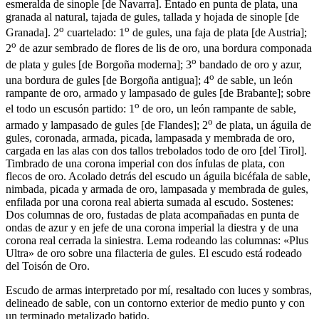
esmeralda de sinople
[
de Navarra
]
. Entado en punta de plata, una
granada al natural, tajada de gules, tallada y hojada de sinople
[
de
o
o
Granada
]
. 2
cuartelado: 1
de gules, una faja de plata
[
de Austria
]
;
o
2
de azur sembrado de flores de lis de oro, una bordura componada
o
de plata y gules
[
de Borgoña moderna
]
; 3
bandado de oro y azur,
o
una bordura de gules
[
de Borgoña antigua
]
; 4
de sable, un león
rampante de oro, armado y lampasado de gules
[
de Brabante
]
; sobre
o
el todo un escusón partido: 1
de oro, un león rampante de sable,
o
armado y lampasado de gules
[
de Flandes
]
; 2
de plata, un águila de
gules, coronada, armada, picada, lampasada y membrada de oro,
cargada en las alas con dos tallos trebolados todo de oro
[
del Tirol
]
.
Timbrado de una corona imperial con dos ínfulas de plata, con
flecos de oro. Acolado detrás del escudo un águila bicéfala de sable,
nimbada, picada y armada de oro, lampasada y membrada de gules,
enfilada por una corona real abierta sumada al escudo. Sostenes:
Dos columnas de oro, fustadas de plata acompañadas en punta de
ondas de azur y en jefe de una corona imperial la diestra y de una
corona real cerrada la siniestra. Lema rodeando las columnas: «Plus
Ultra» de oro sobre una filacteria de gules. El escudo está rodeado
del Toisón de Oro.
Escudo de armas interpretado por mí, resaltado con luces y sombras,
delineado de sable, con un contorno exterior de medio punto y con
un terminado metalizado batido.