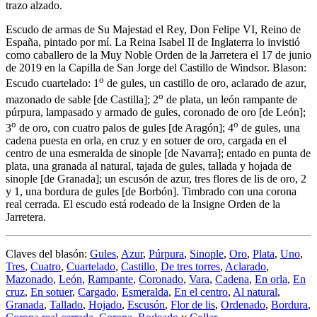
trazo alzado.
Escudo de armas de Su Majestad el Rey, Don Felipe VI, Reino de
España, pintado por mí. La Reina Isabel II de Inglaterra lo invistió
como caballero de la Muy Noble Orden de la Jarretera el 17 de junio
de 2019 en la Capilla de San Jorge del Castillo de Windsor. Blason:
o
Escudo cuartelado: 1
de gules, un castillo de oro, aclarado de azur,
o
mazonado de sable [de Castilla]; 2
de plata, un león rampante de
púrpura, lampasado y armado de gules, coronado de oro [de León];
o
o
3
de oro, con cuatro palos de gules [de Aragón]; 4
de gules, una
cadena puesta en orla, en cruz y en sotuer de oro, cargada en el
centro de una esmeralda de sinople [de Navarra]; entado en punta de
plata, una granada al natural, tajada de gules, tallada y hojada de
sinople [de Granada]; un escusón de azur, tres flores de lis de oro, 2
y 1, una bordura de gules [de Borbón]. Timbrado con una corona
real cerrada. El escudo está rodeado de la Insigne Orden de la
Jarretera.
Claves del blasón:
Gules
,
Azur
,
Púrpura
,
Sinople
,
Oro
,
Plata
,
Uno
,
Tres
,
Cuatro
,
Cuartelado
,
Castillo
,
De tres torres
,
Aclarado
,
Mazonado
,
León
,
Rampante
,
Coronado
,
Vara
,
Cadena
,
En orla
,
En
cruz
,
En sotuer
,
Cargado
,
Esmeralda
,
En el centro
,
Al natural
,
Granada
,
Tallado
,
Hojado
,
Escusón
,
Flor de lis
,
Ordenado
,
Bordura
,