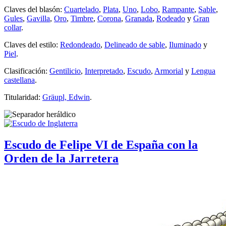
Claves del blasón:
Cuartelado
,
Plata
,
Uno
,
Lobo
,
Rampante
,
Sable
,
Gules
,
Gavilla
,
Oro
,
Timbre
,
Corona
,
Granada
,
Rodeado
y
Gran
collar
.
Claves del estilo:
Redondeado
,
Delineado de sable
,
Iluminado
y
Piel
.
Clasificación:
Gentilicio
,
Interpretado
,
Escudo
,
Armorial
y
Lengua
castellana
.
Titularidad:
Gräupl, Edwin
.
Escudo de Felipe VI de España con la
Orden de la Jarretera