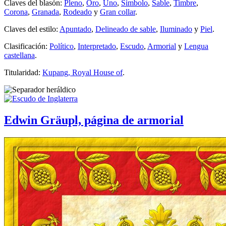
Claves del blasón:
Pleno
,
Oro
,
Uno
,
Símbolo
,
Sable
,
Timbre
,
Corona
,
Granada
,
Rodeado
y
Gran collar
.
Claves del estilo:
Apuntado
,
Delineado de sable
,
Iluminado
y
Piel
.
Clasificación:
Político
,
Interpretado
,
Escudo
,
Armorial
y
Lengua
castellana
.
Titularidad:
Kupang, Royal House of
.
Edwin Gräupl, página de armorial