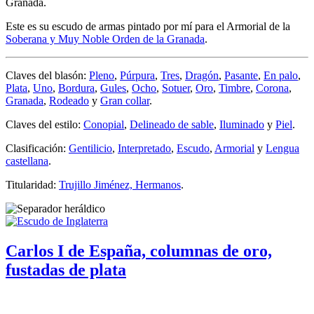
Granada.
Este es su escudo de armas pintado por mí para el Armorial de la
Soberana y Muy Noble Orden de la Granada
.
Claves del blasón:
Pleno
,
Púrpura
,
Tres
,
Dragón
,
Pasante
,
En palo
,
Plata
,
Uno
,
Bordura
,
Gules
,
Ocho
,
Sotuer
,
Oro
,
Timbre
,
Corona
,
Granada
,
Rodeado
y
Gran collar
.
Claves del estilo:
Conopial
,
Delineado de sable
,
Iluminado
y
Piel
.
Clasificación:
Gentilicio
,
Interpretado
,
Escudo
,
Armorial
y
Lengua
castellana
.
Titularidad:
Trujillo Jiménez, Hermanos
.
Carlos I de España, columnas de oro,
fustadas de plata