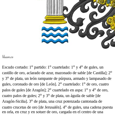
o
o
o
o
Escudo cortado: 1
partido: 1
cuartelado: 1
y 4
de gules, un
o
castillo de oro, aclarado de azur, mazonado de sable
[
de Castilla
]
; 2
o
y 3
de plata, un león rampante de púrpura, armado y lampasado de
o
o
gules, coronado de oro
[
de León
]
. 2
cuartelado: 1
de oro, cuatro
o
o
o
palos de gules
[
de Aragón
]
; 2
cuartelado en aspa: 1
y 4
de oro,
o
o
cuatro palos de gules; 2
y 3
de plata, un águila de sable
[
de
o
Aragón-Sicilia
]
. 3
de plata, una cruz potenzada cantonada de
o
cuatro crucetas de oro
[
de Jerusalén
]
. 4
de gules, una cadena puesta
en orla, en cruz y en sotuer de oro, cargada en el centro de una