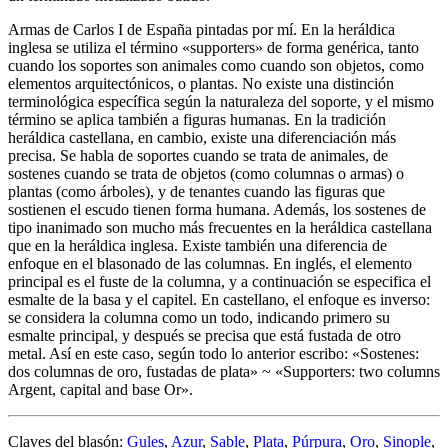
Armas de Carlos I de España pintadas por mí. En la heráldica
inglesa se utiliza el término «
supporters
» de forma genérica, tanto
cuando los soportes son animales como cuando son objetos, como
elementos arquitectónicos, o plantas. No existe una distinción
terminológica específica según la naturaleza del soporte, y el mismo
término se aplica también a figuras humanas. En la tradición
heráldica castellana, en cambio, existe una diferenciación más
precisa. Se habla de soportes cuando se trata de animales, de
sostenes cuando se trata de objetos (como columnas o armas) o
plantas (como árboles), y de tenantes cuando las figuras que
sostienen el escudo tienen forma humana. Además, los sostenes de
tipo inanimado son mucho más frecuentes en la heráldica castellana
que en la heráldica inglesa. Existe también una diferencia de
enfoque en el blasonado de las columnas. En inglés, el elemento
principal es el fuste de la columna, y a continuación se especifica el
esmalte de la basa y el capitel. En castellano, el enfoque es inverso:
se considera la columna como un todo, indicando primero su
esmalte principal, y después se precisa que está fustada de otro
metal. Así en este caso, según todo lo anterior escribo: «
Sostenes:
dos columnas de oro, fustadas de plata
» ~ «
Supporters: two columns
Argent, capital and base Or
».
Claves del blasón:
Gules
,
Azur
,
Sable
,
Plata
,
Púrpura
,
Oro
,
Sinople
,