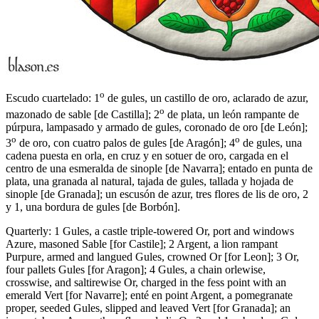
o
Escudo cuartelado: 1
de gules, un castillo de oro, aclarado de azur,
o
mazonado de sable
[
de Castilla
]
; 2
de plata, un león rampante de
púrpura, lampasado y armado de gules, coronado de oro
[
de León
]
;
o
o
3
de oro, con cuatro palos de gules
[
de Aragón
]
; 4
de gules, una
cadena puesta en orla, en cruz y en sotuer de oro, cargada en el
centro de una esmeralda de sinople
[
de Navarra
]
; entado en punta de
plata, una granada al natural, tajada de gules, tallada y hojada de
sinople
[
de Granada
]
; un escusón de azur, tres flores de lis de oro, 2
y 1, una bordura de gules
[
de Borbón
]
.
Quarterly: 1 Gules, a castle triple-towered Or, port and windows
Azure, masoned Sable
[
for Castile
]
; 2 Argent, a lion rampant
Purpure, armed and langued Gules, crowned Or
[
for Leon
]
; 3 Or,
four pallets Gules
[
for Aragon
]
; 4 Gules, a chain orlewise,
crosswise, and saltirewise Or, charged in the fess point with an
emerald Vert
[
for Navarre
]
; enté en point Argent, a pomegranate
proper, seeded Gules, slipped and leaved Vert
[
for Granada
]
; an