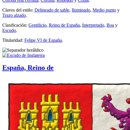
Corona real cerrada
,
Corona
,
Rodeado
y
Collar
.
Claves del estilo:
Delineado de sable
,
Iluminado
,
Medio punto
y
Trazo alzado
.
Clasificación:
Gentilicio
,
Reino de España
,
Interpretado
,
Boa
y
Escudo
.
Titularidad:
Felipe VI de España
.
España, Reino de