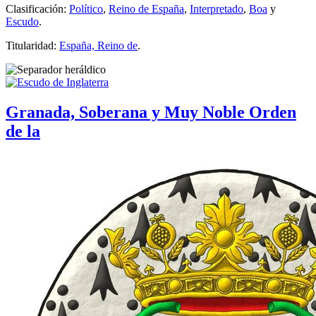
Clasificación:
Político
,
Reino de España
,
Interpretado
,
Boa
y
Escudo
.
Titularidad:
España, Reino de
.
Granada, Soberana y Muy Noble Orden
de la