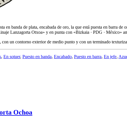
sta en banda de plata, encabada de oro, la que está puesta en barra de o
sa «Linaje Lanzagorta Otxoa» y en punta con «Bizkaia · PDG · México» a
e, con un contorno exterior de medio punto y con un terminado texturiz
s
,
En sotuer
,
Puesto en banda
,
Encabado
,
Puesto en barra
,
En jefe
,
Azue
gorta Ochoa