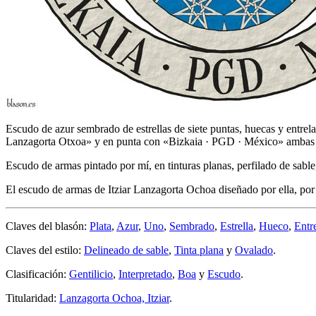
Escudo de azur sembrado de estrellas de siete puntas, huecas y entrelaza
Lanzagorta Otxoa» y en punta con «Bizkaia · PGD · México» ambas 
Escudo de armas pintado por mí, en tinturas planas, perfilado de sable
El escudo de armas de Itziar Lanzagorta Ochoa diseñado por ella, po
Claves del blasón:
Plata
,
Azur
,
Uno
,
Sembrado
,
Estrella
,
Hueco
,
Entr
Claves del estilo:
Delineado de sable
,
Tinta plana
y
Ovalado
.
Clasificación:
Gentilicio
,
Interpretado
,
Boa
y
Escudo
.
Titularidad:
Lanzagorta Ochoa, Itziar
.