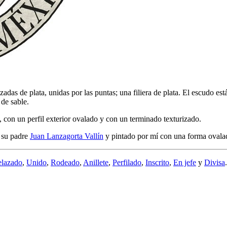
das de plata, unidas por las puntas; una filiera de plata. El escudo está
de sable.
, con un perfil exterior ovalado y con un terminado texturizado.
r su padre
Juan Lanzagorta Vallín
y pintado por mí con una forma ovala
elazado
,
Unido
,
Rodeado
,
Anillete
,
Perfilado
,
Inscrito
,
En jefe
y
Divisa
.