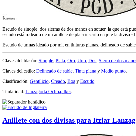
Escudo de sinople, dos sierras de dos manos en sotuer, la que está pue
escudo está rodeado de un anillete de plata inscrito en jefe la divi
Escudo de armas ideado por mí, en tinturas planas, delineado de sabl
Claves del blasón:
Sinople
,
Plata
,
Oro
,
Uno
,
Dos
,
Sierra de dos mano
Claves del estilo:
Delineado de sable
,
Tinta plana
y
Medio punto
.
Clasificación:
Gentilicio
,
Creado
,
Boa
y
Escudo
.
Titularidad:
Lanzagorta Ochoa, Iker
.
Anillete con dos divisas para Itziar Lanza