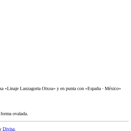
a divisa «Linaje Lanzagorta Otxoa» y en punta con «España · México»
 forma ovalada.
y
Divisa
.