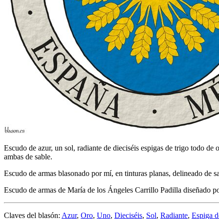
Escudo de azur, un sol, radiante de dieciséis espigas de trigo todo de
ambas de sable.
Escudo de armas blasonado por mí, en tinturas planas, delineado de sa
Escudo de armas de María de los Ángeles Carrillo Padilla diseñado po
Claves del blasón:
Azur
,
Oro
,
Uno
,
Dieciséis
,
Sol
,
Radiante
,
Espiga d