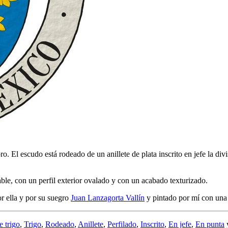
 oro. El escudo está rodeado de un anillete de plata inscrito en jefe l
ble, con un perfil exterior ovalado y con un acabado texturizado.
r ella y por su suegro
Juan Lanzagorta Vallín
y pintado por mí con una
e trigo
,
Trigo
,
Rodeado
,
Anillete
,
Perfilado
,
Inscrito
,
En jefe
,
En punta