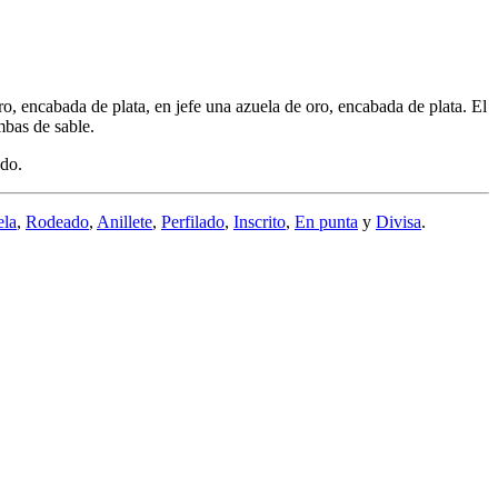
ro, encabada de plata, en jefe una azuela de oro, encabada de plata. El
mbas de sable.
ado.
la
,
Rodeado
,
Anillete
,
Perfilado
,
Inscrito
,
En punta
y
Divisa
.