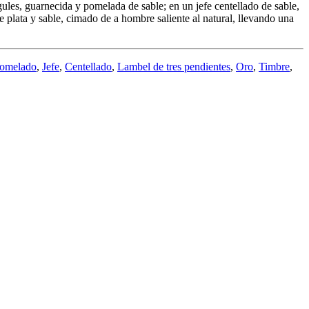
les, guarnecida y pomelada de sable; en un jefe centellado de sable,
 plata y sable, cimado de a hombre saliente al natural, llevando una
omelado
,
Jefe
,
Centellado
,
Lambel de tres pendientes
,
Oro
,
Timbre
,