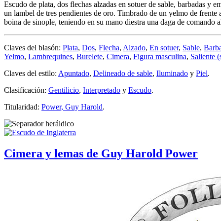
Escudo de plata, dos flechas alzadas en sotuer de sable, barbadas y 
un lambel de tres pendientes de oro. Timbrado de un yelmo de frente a
boina de sinople, teniendo en su mano diestra una daga de comando a
Claves del blasón:
Plata
,
Dos
,
Flecha
,
Alzado
,
En sotuer
,
Sable
,
Barb
Yelmo
,
Lambrequines
,
Burelete
,
Cimera
,
Figura masculina
,
Saliente (
Claves del estilo:
Apuntado
,
Delineado de sable
,
Iluminado
y
Piel
.
Clasificación:
Gentilicio
,
Interpretado
y
Escudo
.
Titularidad:
Power, Guy Harold
.
Cimera y lemas de Guy Harold Power