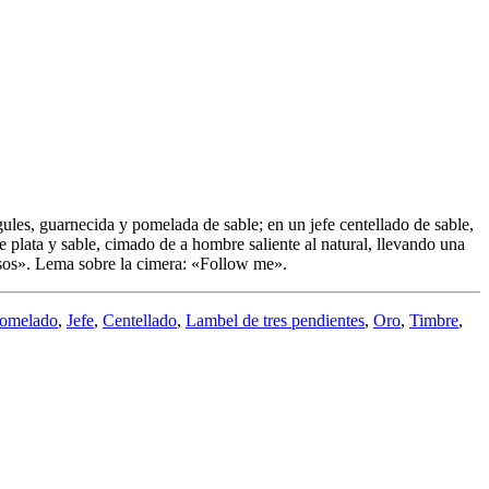
les, guarnecida y pomelada de sable; en un jefe centellado de sable,
 plata y sable, cimado de a hombre saliente al natural, llevando una
sos». Lema sobre la cimera: «Follow me».
omelado
,
Jefe
,
Centellado
,
Lambel de tres pendientes
,
Oro
,
Timbre
,