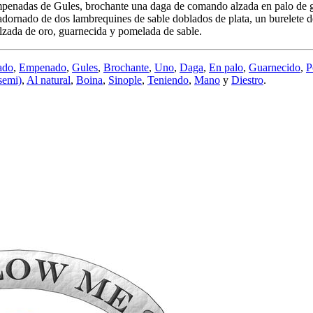
empenadas de Gules, brochante una daga de comando alzada en palo de gu
dornado de dos lambrequines de sable doblados de plata, un burelete de
lzada de oro, guarnecida y pomelada de sable.
ado
,
Empenado
,
Gules
,
Brochante
,
Uno
,
Daga
,
En palo
,
Guarnecido
,
P
semi)
,
Al natural
,
Boina
,
Sinople
,
Teniendo
,
Mano
y
Diestro
.