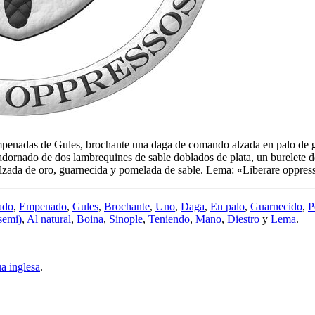
empenadas de Gules, brochante una daga de comando alzada en palo de gu
dornado de dos lambrequines de sable doblados de plata, un burelete de
alzada de oro, guarnecida y pomelada de sable. Lema: «Liberare oppres
ado
,
Empenado
,
Gules
,
Brochante
,
Uno
,
Daga
,
En palo
,
Guarnecido
,
P
semi)
,
Al natural
,
Boina
,
Sinople
,
Teniendo
,
Mano
,
Diestro
y
Lema
.
a inglesa
.