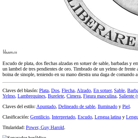
Escudo de plata, dos flechas alzadas en sotuer de sable, barbadas y 
un lambel de tres pendientes de oro. Timbrado de un yelmo de frente a
boina de sinople, teniendo en su mano diestra una daga de comando 
Claves del blasón:
Plata
,
Dos
,
Flecha
,
Alzado
,
En sotuer
,
Sable
,
Barb
Yelmo
,
Lambrequines
,
Burelete
,
Cimera
,
Figura masculina
,
Saliente (
Claves del estilo:
Apuntado
,
Delineado de sable
,
Iluminado
y
Piel
.
Clasificación:
Gentilicio
,
Interpretado
,
Escudo
,
Lengua latina
y
Lengu
Titularidad:
Power, Guy Harold
.