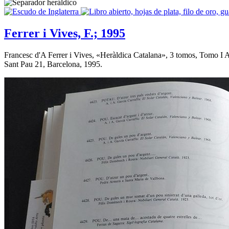
Ferrer i Vives, F.; 1995
Francesc d'A Ferrer i Vives, «
Heràldica Catalana
», 3 tomos, Tomo I A
Sant Pau 21, Barcelona, 1995.