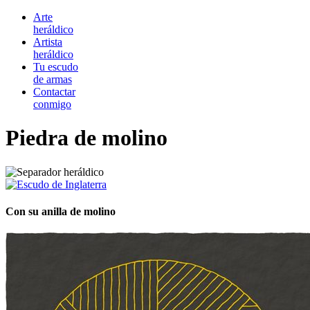
Arte
heráldico
Artista
heráldico
Tu escudo
de armas
Contactar
conmigo
Piedra de molino
Con su anilla de molino