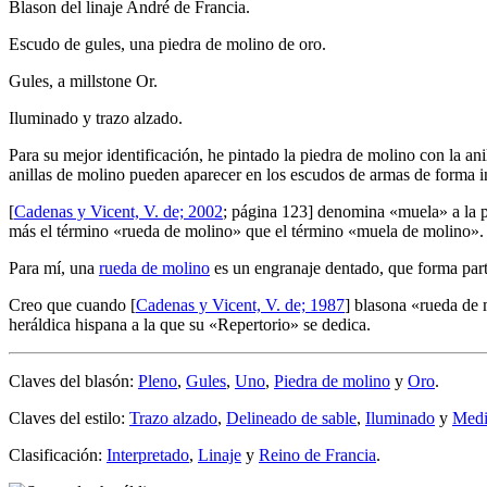
Blason del linaje André de Francia.
Escudo de gules, una piedra de molino de oro.
Gules, a millstone Or.
Iluminado y trazo alzado.
Para su mejor identificación, he pintado la piedra de molino con la anill
anillas de molino pueden aparecer en los escudos de armas de forma i
[
Cadenas y Vicent, V. de; 2002
; página 123] denomina «
muela
» a la
más el término «
rueda de molino
» que el término «
muela de molino
».
Para mí, una
rueda de molino
es un engranaje dentado, que forma part
Creo que cuando [
Cadenas y Vicent, V. de; 1987
] blasona «
rueda de 
heráldica hispana a la que su «
Repertorio
» se dedica.
Claves del blasón:
Pleno
,
Gules
,
Uno
,
Piedra de molino
y
Oro
.
Claves del estilo:
Trazo alzado
,
Delineado de sable
,
Iluminado
y
Medi
Clasificación:
Interpretado
,
Linaje
y
Reino de Francia
.