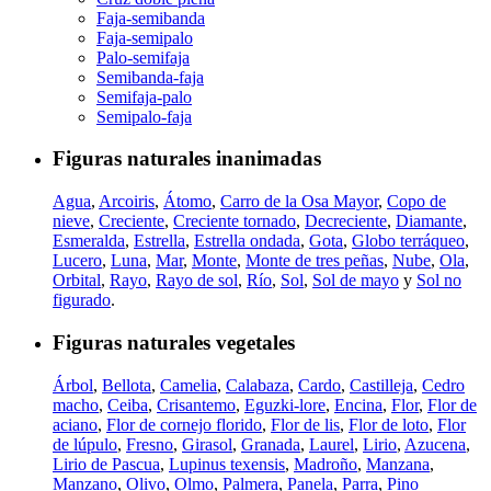
Faja-semibanda
Faja-semipalo
Palo-semifaja
Semibanda-faja
Semifaja-palo
Semipalo-faja
Figuras naturales inanimadas
Agua
,
Arcoiris
,
Átomo
,
Carro de la Osa Mayor
,
Copo de
nieve
,
Creciente
,
Creciente tornado
,
Decreciente
,
Diamante
,
Esmeralda
,
Estrella
,
Estrella ondada
,
Gota
,
Globo terráqueo
,
Lucero
,
Luna
,
Mar
,
Monte
,
Monte de tres peñas
,
Nube
,
Ola
,
Orbital
,
Rayo
,
Rayo de sol
,
Río
,
Sol
,
Sol de mayo
y
Sol no
figurado
.
Figuras naturales vegetales
Árbol
,
Bellota
,
Camelia
,
Calabaza
,
Cardo
,
Castilleja
,
Cedro
macho
,
Ceiba
,
Crisantemo
,
Eguzki-lore
,
Encina
,
Flor
,
Flor de
aciano
,
Flor de cornejo florido
,
Flor de lis
,
Flor de loto
,
Flor
de lúpulo
,
Fresno
,
Girasol
,
Granada
,
Laurel
,
Lirio
,
Azucena
,
Lirio de Pascua
,
Lupinus texensis
,
Madroño
,
Manzana
,
Manzano
,
Olivo
,
Olmo
,
Palmera
,
Panela
,
Parra
,
Pino