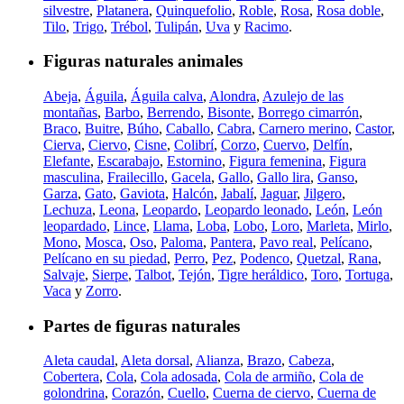
silvestre
,
Platanera
,
Quinquefolio
,
Roble
,
Rosa
,
Rosa doble
,
Tilo
,
Trigo
,
Trébol
,
Tulipán
,
Uva
y
Racimo
.
Figuras naturales animales
Abeja
,
Águila
,
Águila calva
,
Alondra
,
Azulejo de las
montañas
,
Barbo
,
Berrendo
,
Bisonte
,
Borrego cimarrón
,
Braco
,
Buitre
,
Búho
,
Caballo
,
Cabra
,
Carnero merino
,
Castor
,
Cierva
,
Ciervo
,
Cisne
,
Colibrí
,
Corzo
,
Cuervo
,
Delfín
,
Elefante
,
Escarabajo
,
Estornino
,
Figura femenina
,
Figura
masculina
,
Frailecillo
,
Gacela
,
Gallo
,
Gallo lira
,
Ganso
,
Garza
,
Gato
,
Gaviota
,
Halcón
,
Jabalí
,
Jaguar
,
Jilgero
,
Lechuza
,
Leona
,
Leopardo
,
Leopardo leonado
,
León
,
León
leopardado
,
Lince
,
Llama
,
Loba
,
Lobo
,
Loro
,
Marleta
,
Mirlo
,
Mono
,
Mosca
,
Oso
,
Paloma
,
Pantera
,
Pavo real
,
Pelícano
,
Pelícano en su piedad
,
Perro
,
Pez
,
Podenco
,
Quetzal
,
Rana
,
Salvaje
,
Sierpe
,
Talbot
,
Tejón
,
Tigre heráldico
,
Toro
,
Tortuga
,
Vaca
y
Zorro
.
Partes de figuras naturales
Aleta caudal
,
Aleta dorsal
,
Alianza
,
Brazo
,
Cabeza
,
Cobertera
,
Cola
,
Cola adosada
,
Cola de armiño
,
Cola de
golondrina
,
Corazón
,
Cuello
,
Cuerna de ciervo
,
Cuerna de