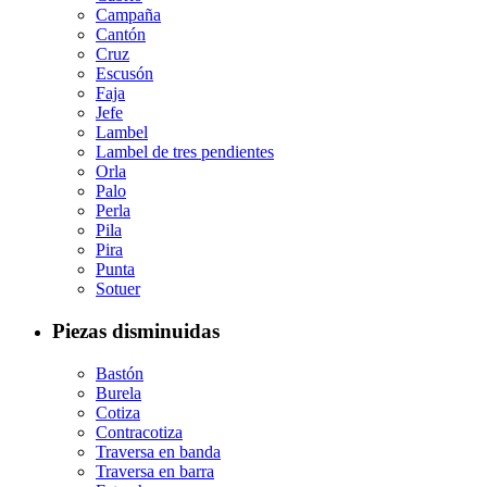
Campaña
Cantón
Cruz
Escusón
Faja
Jefe
Lambel
Lambel de tres pendientes
Orla
Palo
Perla
Pila
Pira
Punta
Sotuer
Piezas disminuidas
Bastón
Burela
Cotiza
Contracotiza
Traversa en banda
Traversa en barra