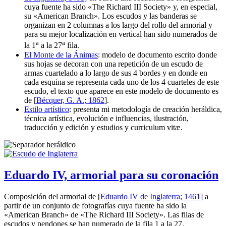
cuya fuente ha sido «
The Richard III Society
» y, en especial,
su «
American Branch
». Los escudos y las banderas se
organizan en 2 columnas a los largo del rollo del armorial y
para su mejor localización en vertical han sido numerados de
a
a
la 1
a la 27
fila.
El Monte de la Ánimas
: modelo de documento escrito donde
sus hojas se decoran con una repetición de un escudo de
armas cuartelado a lo largo de sus 4 bordes y en donde en
cada esquina se representa cada uno de los 4 cuarteles de este
escudo, el texto que aparece en este modelo de documento es
de [
Bécquer, G. A.; 1862
].
Estilo artístico
: presenta mi metodología de creación heráldica,
técnica artística, evolución e influencias, ilustración,
traducción y edición y estudios y curriculum vitæ.
Eduardo IV, armorial para su coronación
Composición del armorial de [
Eduardo IV de Inglaterra; 1461
] a
partir de un conjunto de fotografías cuya fuente ha sido la
«
American Branch
» de «
The Richard III Society
». Las filas de
escudos y pendones se han numerado de la fila 1 a la 27.