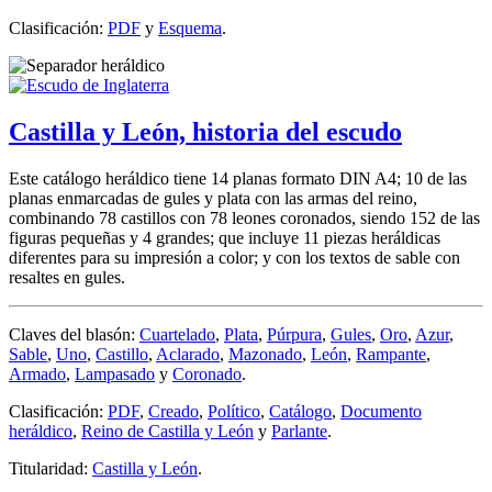
Clasificación:
PDF
y
Esquema
.
Castilla y León, historia del escudo
Este catálogo heráldico tiene 14 planas formato DIN A4; 10 de las
planas enmarcadas de gules y plata con las armas del reino,
combinando 78 castillos con 78 leones coronados, siendo 152 de las
figuras pequeñas y 4 grandes; que incluye 11 piezas heráldicas
diferentes para su impresión a color; y con los textos de sable con
resaltes en gules.
Claves del blasón:
Cuartelado
,
Plata
,
Púrpura
,
Gules
,
Oro
,
Azur
,
Sable
,
Uno
,
Castillo
,
Aclarado
,
Mazonado
,
León
,
Rampante
,
Armado
,
Lampasado
y
Coronado
.
Clasificación:
PDF
,
Creado
,
Político
,
Catálogo
,
Documento
heráldico
,
Reino de Castilla y León
y
Parlante
.
Titularidad:
Castilla y León
.