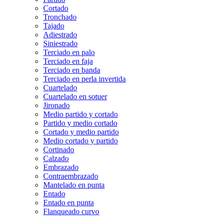
Cortado
Tronchado
Tajado
Adiestrado
Siniestrado
Terciado en palo
Terciado en faja
Terciado en banda
Terciado en perla invertida
Cuartelado
Cuartelado en sotuer
Jironado
Medio partido y cortado
Partido y medio cortado
Cortado y medio partido
Medio cortado y partido
Cortinado
Calzado
Embrazado
Contraembrazado
Mantelado en punta
Entado
Entado en punta
Flanqueado curvo