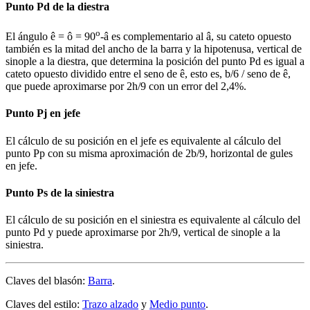
Punto Pd de la diestra
o
El ángulo ê = ô = 90
-â es complementario al â, su cateto opuesto
también es la mitad del ancho de la barra y la hipotenusa, vertical de
sinople a la diestra, que determina la posición del punto Pd es igual a
cateto opuesto dividido entre el seno de ê, esto es, b/6 / seno de ê,
que puede aproximarse por 2h/9 con un error del 2,4%.
Punto Pj en jefe
El cálculo de su posición en el jefe es equivalente al cálculo del
punto Pp con su misma aproximación de 2b/9, horizontal de gules
en jefe.
Punto Ps de la siniestra
El cálculo de su posición en el siniestra es equivalente al cálculo del
punto Pd y puede aproximarse por 2h/9, vertical de sinople a la
siniestra.
Claves del blasón:
Barra
.
Claves del estilo:
Trazo alzado
y
Medio punto
.