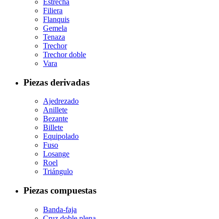
Estrecha
Filiera
Flanquis
Gemela
Tenaza
Trechor
Trechor doble
Vara
Piezas derivadas
Ajedrezado
Anillete
Bezante
Billete
Equipolado
Fuso
Losange
Roel
Triángulo
Piezas compuestas
Banda-faja
Cruz doble plena