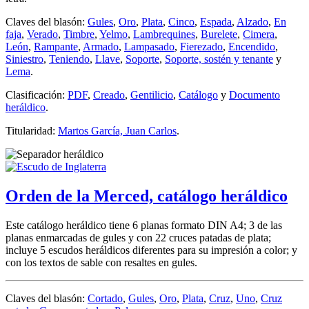
Claves del blasón:
Gules
,
Oro
,
Plata
,
Cinco
,
Espada
,
Alzado
,
En
faja
,
Verado
,
Timbre
,
Yelmo
,
Lambrequines
,
Burelete
,
Cimera
,
León
,
Rampante
,
Armado
,
Lampasado
,
Fierezado
,
Encendido
,
Siniestro
,
Teniendo
,
Llave
,
Soporte
,
Soporte, sostén y tenante
y
Lema
.
Clasificación:
PDF
,
Creado
,
Gentilicio
,
Catálogo
y
Documento
heráldico
.
Titularidad:
Martos García, Juan Carlos
.
Orden de la Merced, catálogo heráldico
Este catálogo heráldico tiene 6 planas formato DIN A4; 3 de las
planas enmarcadas de gules y con 22 cruces patadas de plata;
incluye 5 escudos heráldicos diferentes para su impresión a color; y
con los textos de sable con resaltes en gules.
Claves del blasón:
Cortado
,
Gules
,
Oro
,
Plata
,
Cruz
,
Uno
,
Cruz