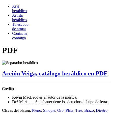
Arte
heráldico
Artista
heráldico
Tu escudo
de armas
Contactar
conmigo
PDF
Acción Veiga, catálogo heráldico en PDF
Créditos:
Kevin MacLeod es el autor de la música.
Dr.ª Marianne Steinbauer tiene los derechos del tipo de letra.
Claves del blasón:
Pleno
,
Sinople
,
Oro
,
Plata
,
Tres
,
Brazo
,
Diestro
,