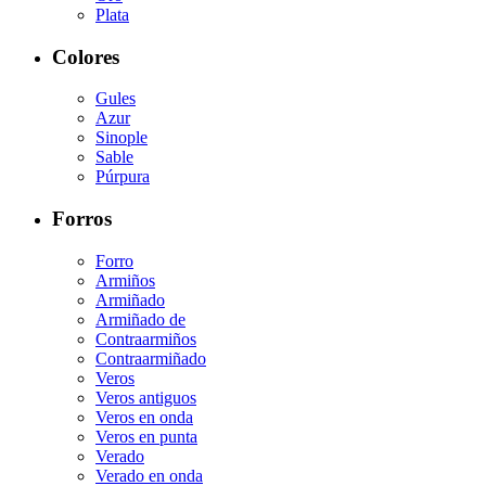
Plata
Colores
Gules
Azur
Sinople
Sable
Púrpura
Forros
Forro
Armiños
Armiñado
Armiñado de
Contraarmiños
Contraarmiñado
Veros
Veros antiguos
Veros en onda
Veros en punta
Verado
Verado en onda