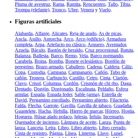
Pluma de avestruz
,
Rama
,
Ramita
,
Rencuentro
,
Tallo
,
Tibia
,
Trompa (elefante)
,
Tronco
,
Ubre
,
Venera
y
Vuelo
.
Figuras artificiales
Alabarda
,
Alfanje
,
Alicates
,
Reja de arado
,
As de picas
,
Ancla
,
Anillo
,
Antorcha
,
Arco
,
Arco (edificio)
,
Armadura
completa
,
Arpa
,
Artefacto no clásico
,
Arquero
,
Aventador
,
Azuela
,
Báculo
,
Bastón de heraldo
,
Cruz procesional
,
Batuta
,
Balanza
,
Ballesta
,
Barco
,
Remo
,
Vela
,
Barco normando
,
Carabela
,
Boina
,
Bomba
,
Bonete eclesiástico
,
Bordón de
peregrino
,
Brazo armado
,
Caballero
,
Cadena
,
Caldera
,
Cáliz
,
Copa
,
Custodia
,
Campana
,
Campanario
,
Cañón
,
Tubo de
cañón
,
Tronera
,
Carbunclo
,
Castillo
,
Cetro
,
Cinta
,
Clarión
,
Clavo
,
Crisol
,
Columna
,
Cordón
,
Crismón de chi rho
,
Daga
,
Dentado
,
Donjón
,
Donjonado
,
Escalinata
,
Peldaño
,
Esfera
armilar
,
Espada
,
Espada feder
,
Sable (arma)
,
Estrella de
David
,
Pergamino enrollado
,
Pergamino abierto
,
Filacteria
,
Falda
,
Flecha
,
Garrote
,
Gavilla
,
Gavilla de tabaco
,
Guadaña
,
Guantelete
,
Hacha
,
Hebilla
,
Hierro de marcar
,
Hórreo
,
Hostia
,
Hoguera
,
Húsar alado polaco
,
Iglesia
,
Ínfula
,
Incensario
,
Quemador de incienso
,
Lámpara de aceite
,
Lanza
,
Punta de
lanza
,
Lanceta
,
Letra
,
Libro
,
Libro abierto
,
Libro cerrado
,
Cinta de registro
,
Página
,
Línea
,
Linterna
,
Llave
,
Lunel
,