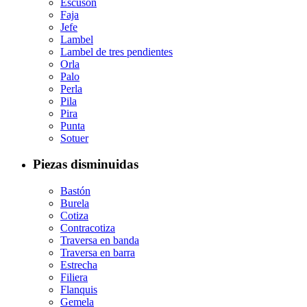
Escusón
Faja
Jefe
Lambel
Lambel de tres pendientes
Orla
Palo
Perla
Pila
Pira
Punta
Sotuer
Piezas disminuidas
Bastón
Burela
Cotiza
Contracotiza
Traversa en banda
Traversa en barra
Estrecha
Filiera
Flanquis
Gemela