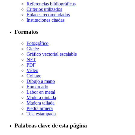
Referencias bibliográficas
Criterios utilizados
Enlaces recomendados
Instituciones citadas
Formatos
Fotográfico
Giclée
Gráfico vectorial escalable
NFT
PDF
Vídeo
Collage
Dibujo a mano
Enmarcado
Labor en metal
Madera pintada
Madera tallada
Piedra armera
Tela estampada
Palabras clave de esta página