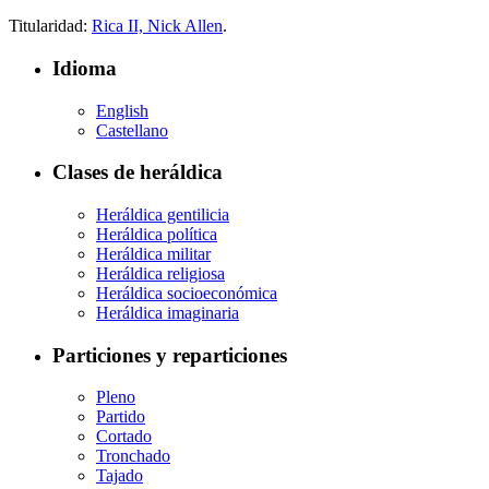
Titularidad:
Rica II, Nick Allen
.
Idioma
English
Castellano
Clases de heráldica
Heráldica gentilicia
Heráldica política
Heráldica militar
Heráldica religiosa
Heráldica socioeconómica
Heráldica imaginaria
Particiones y reparticiones
Pleno
Partido
Cortado
Tronchado
Tajado