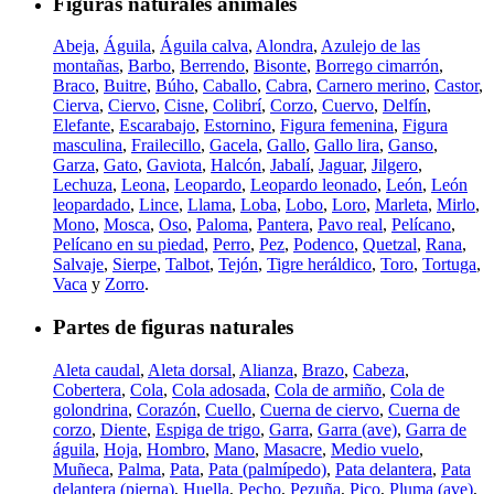
Figuras naturales animales
Abeja
,
Águila
,
Águila calva
,
Alondra
,
Azulejo de las
montañas
,
Barbo
,
Berrendo
,
Bisonte
,
Borrego cimarrón
,
Braco
,
Buitre
,
Búho
,
Caballo
,
Cabra
,
Carnero merino
,
Castor
,
Cierva
,
Ciervo
,
Cisne
,
Colibrí
,
Corzo
,
Cuervo
,
Delfín
,
Elefante
,
Escarabajo
,
Estornino
,
Figura femenina
,
Figura
masculina
,
Frailecillo
,
Gacela
,
Gallo
,
Gallo lira
,
Ganso
,
Garza
,
Gato
,
Gaviota
,
Halcón
,
Jabalí
,
Jaguar
,
Jilgero
,
Lechuza
,
Leona
,
Leopardo
,
Leopardo leonado
,
León
,
León
leopardado
,
Lince
,
Llama
,
Loba
,
Lobo
,
Loro
,
Marleta
,
Mirlo
,
Mono
,
Mosca
,
Oso
,
Paloma
,
Pantera
,
Pavo real
,
Pelícano
,
Pelícano en su piedad
,
Perro
,
Pez
,
Podenco
,
Quetzal
,
Rana
,
Salvaje
,
Sierpe
,
Talbot
,
Tejón
,
Tigre heráldico
,
Toro
,
Tortuga
,
Vaca
y
Zorro
.
Partes de figuras naturales
Aleta caudal
,
Aleta dorsal
,
Alianza
,
Brazo
,
Cabeza
,
Cobertera
,
Cola
,
Cola adosada
,
Cola de armiño
,
Cola de
golondrina
,
Corazón
,
Cuello
,
Cuerna de ciervo
,
Cuerna de
corzo
,
Diente
,
Espiga de trigo
,
Garra
,
Garra (ave)
,
Garra de
águila
,
Hoja
,
Hombro
,
Mano
,
Masacre
,
Medio vuelo
,
Muñeca
,
Palma
,
Pata
,
Pata (palmípedo)
,
Pata delantera
,
Pata
delantera (pierna)
,
Huella
,
Pecho
,
Pezuña
,
Pico
,
Pluma (ave)
,