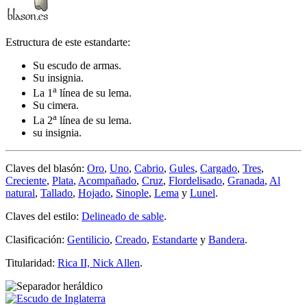
Estructura de este estandarte:
Su escudo de armas.
Su insignia.
a
La 1
línea de su lema.
Su cimera.
a
La 2
línea de su lema.
su insignia.
Claves del blasón:
Oro
,
Uno
,
Cabrio
,
Gules
,
Cargado
,
Tres
,
Creciente
,
Plata
,
Acompañado
,
Cruz
,
Flordelisado
,
Granada
,
Al
natural
,
Tallado
,
Hojado
,
Sinople
,
Lema
y
Lunel
.
Claves del estilo:
Delineado de sable
.
Clasificación:
Gentilicio
,
Creado
,
Estandarte
y
Bandera
.
Titularidad:
Rica II, Nick Allen
.