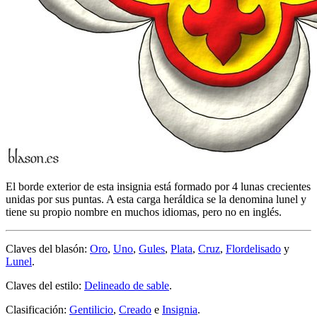
El borde exterior de esta insignia está formado por 4 lunas crecientes
unidas por sus puntas. A esta carga heráldica se la denomina lunel y
tiene su propio nombre en muchos idiomas, pero no en inglés.
Claves del blasón:
Oro
,
Uno
,
Gules
,
Plata
,
Cruz
,
Flordelisado
y
Lunel
.
Claves del estilo:
Delineado de sable
.
Clasificación:
Gentilicio
,
Creado
e
Insignia
.