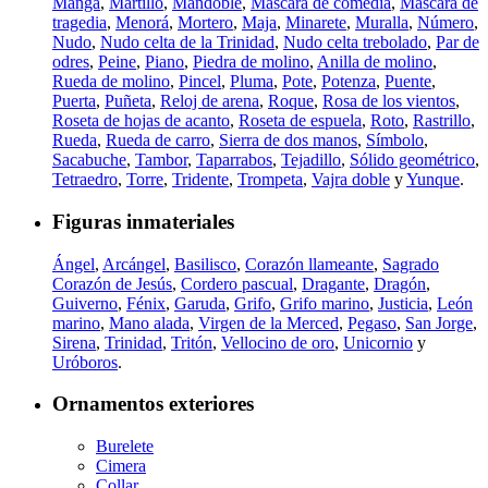
Manga
,
Martillo
,
Mandoble
,
Máscara de comedia
,
Máscara de
tragedia
,
Menorá
,
Mortero
,
Maja
,
Minarete
,
Muralla
,
Número
,
Nudo
,
Nudo celta de la Trinidad
,
Nudo celta trebolado
,
Par de
odres
,
Peine
,
Piano
,
Piedra de molino
,
Anilla de molino
,
Rueda de molino
,
Pincel
,
Pluma
,
Pote
,
Potenza
,
Puente
,
Puerta
,
Puñeta
,
Reloj de arena
,
Roque
,
Rosa de los vientos
,
Roseta de hojas de acanto
,
Roseta de espuela
,
Roto
,
Rastrillo
,
Rueda
,
Rueda de carro
,
Sierra de dos manos
,
Símbolo
,
Sacabuche
,
Tambor
,
Taparrabos
,
Tejadillo
,
Sólido geométrico
,
Tetraedro
,
Torre
,
Tridente
,
Trompeta
,
Vajra doble
y
Yunque
.
Figuras inmateriales
Ángel
,
Arcángel
,
Basilisco
,
Corazón llameante
,
Sagrado
Corazón de Jesús
,
Cordero pascual
,
Dragante
,
Dragón
,
Guiverno
,
Fénix
,
Garuda
,
Grifo
,
Grifo marino
,
Justicia
,
León
marino
,
Mano alada
,
Virgen de la Merced
,
Pegaso
,
San Jorge
,
Sirena
,
Trinidad
,
Tritón
,
Vellocino de oro
,
Unicornio
y
Uróboros
.
Ornamentos exteriores
Burelete
Cimera
Collar