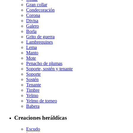
Gran collar
Condecoración
Corona
Divisa
Galero
Borla
Grito de guerra
Lambrequines
Lema
Manto
Mote
Penacho de plumas
Soporte, sostén y tenante
Soporte
Sostén
Tenante
Timbre
Yelmo
Yelmo de torneo
Babera
Creaciones heráldicas
Escudo