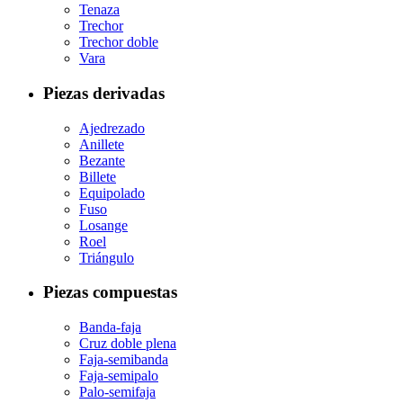
Tenaza
Trechor
Trechor doble
Vara
Piezas derivadas
Ajedrezado
Anillete
Bezante
Billete
Equipolado
Fuso
Losange
Roel
Triángulo
Piezas compuestas
Banda-faja
Cruz doble plena
Faja-semibanda
Faja-semipalo
Palo-semifaja