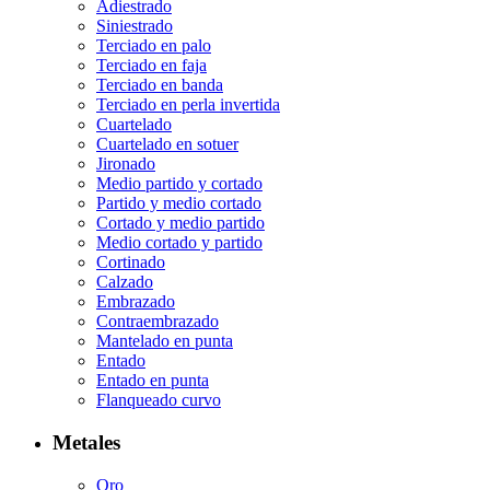
Adiestrado
Siniestrado
Terciado en palo
Terciado en faja
Terciado en banda
Terciado en perla invertida
Cuartelado
Cuartelado en sotuer
Jironado
Medio partido y cortado
Partido y medio cortado
Cortado y medio partido
Medio cortado y partido
Cortinado
Calzado
Embrazado
Contraembrazado
Mantelado en punta
Entado
Entado en punta
Flanqueado curvo
Metales
Oro