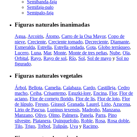
Semibanda-faja
Semifaja-palo
Semipalo-faja
Figuras naturales inanimadas
Agua
,
Arcoiris
,
Átomo
,
Carro de la Osa Mayor
,
Copo de
nieve
,
Creciente
,
Creciente tornado
,
Decreciente
,
Diamante
,
Esmeralda
,
Estrella
,
Estrella ondada
,
Gota
,
Globo terráqueo
,
Lucero
,
Luna
,
Mar
,
Monte
,
Monte de tres peñas
,
Nube
,
Ola
,
Orbital
,
Rayo
,
Rayo de sol
,
Río
,
Sol
,
Sol de mayo
y
Sol no
figurado
.
Figuras naturales vegetales
Árbol
,
Bellota
,
Camelia
,
Calabaza
,
Cardo
,
Castilleja
,
Cedro
macho
,
Ceiba
,
Crisantemo
,
Eguzki-lore
,
Encina
,
Flor
,
Flor de
aciano
,
Flor de cornejo florido
,
Flor de lis
,
Flor de loto
,
Flor
de lúpulo
,
Fresno
,
Girasol
,
Granada
,
Laurel
,
Lirio
,
Azucena
,
Lirio de Pascua
,
Lupinus texensis
,
Madroño
,
Manzana
,
Manzano
,
Olivo
,
Olmo
,
Palmera
,
Panela
,
Parra
,
Pino
silvestre
,
Platanera
,
Quinquefolio
,
Roble
,
Rosa
,
Rosa doble
,
Tilo
,
Trigo
,
Trébol
,
Tulipán
,
Uva
y
Racimo
.