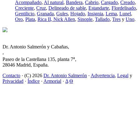
Acompañado
,
Al natural
,
Bandera
,
Cabrio
,
Cargado
,
Creado
,
Creciente
,
Cruz
,
Delineado de sable
,
Estandarte
,
Flordelisado
,
Gentilicio
,
Granada
,
Gules
,
Hojado
,
Insignia
,
Lema
,
Lunel
,
Oro
,
Plata
,
Rica II, Nick Allen
,
Sinople
,
Tallado
,
Tres
y
Uno
.
Dr. Antonio Salmerón y Cabañas,
,
a
Paseo de la Castellana 135, planta 7
,
28046 Madrid, España.
Contacto
· (C) 2026
Dr. Antonio Salmerón
·
Advertencia
,
Legal
y
Privacidad
·
Índice
·
Armorial
·
Δ
Θ