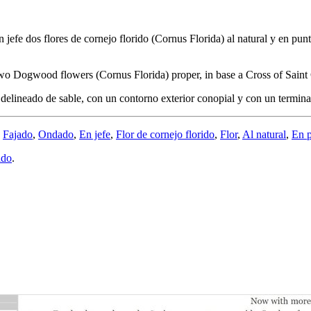
n jefe dos flores de cornejo florido (Cornus Florida) al natural y en 
two Dogwood flowers (Cornus Florida) proper, in base a Cross of Sain
delineado de sable, con un contorno exterior conopial y con un termin
,
Fajado
,
Ondado
,
En jefe
,
Flor de cornejo florido
,
Flor
,
Al natural
,
En 
ado
.