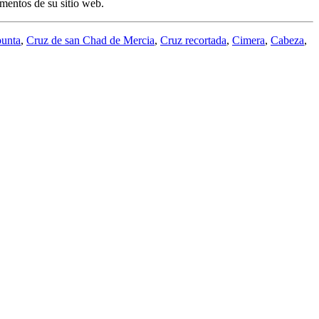
mentos de su sitio web.
punta
,
Cruz de san Chad de Mercia
,
Cruz recortada
,
Cimera
,
Cabeza
,