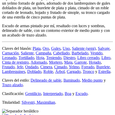
un yelmo forrado de gules, adornado de dos lambrequines de gules
doblados de plata, un burelete de plata y plata, cimado de un roble
cortado de leonado, hojado y frutado de sinople, su tronco cargado
de una estrella de cinco puntas de plata.
Escudo de armas pintado por mí, resaltado con luces y sombras,
delineado de sable, con un contorno exterior de medio punto y con
un acabado de trazo alzado.
Claves del blasón:
Plata
,
Oro
,
Gules
,
Uno
,
Saliente (semi)
,
Salvaje
,
Carnación
,
Saliente
,
Campaña
,
Cabellado
,
Barbelado
,
Vestido
,
Leonado
,
Tortillado
,
Hoja
,
Teniendo
,
Diestro
,
Libro cerrado
,
Libro
,
Cinta de registro
,
Adornado
,
Mortero
,
Maja
,
Garrote
,
Hojado
,
Frutado
,
Jefe
,
Ondado
,
Cimera
,
Cimado
,
Yelmo
,
Forrado
,
Burelete
,
Lambrequines
,
Doblado
,
Roble
,
Árbol
,
Cargado
,
Tronco
y
Estrella
.
Claves del estilo:
Delineado de sable
,
Iluminado
,
Medio punto
y
Trazo alzado
.
Clasificación:
Gentilicio
,
Interpretado
,
Boa
y
Escudo
.
Titularidad:
Silvestri, Maximilian
.