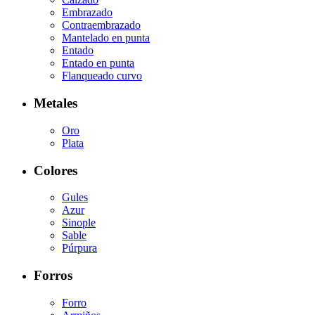
Embrazado
Contraembrazado
Mantelado en punta
Entado
Entado en punta
Flanqueado curvo
Metales
Oro
Plata
Colores
Gules
Azur
Sinople
Sable
Púrpura
Forros
Forro