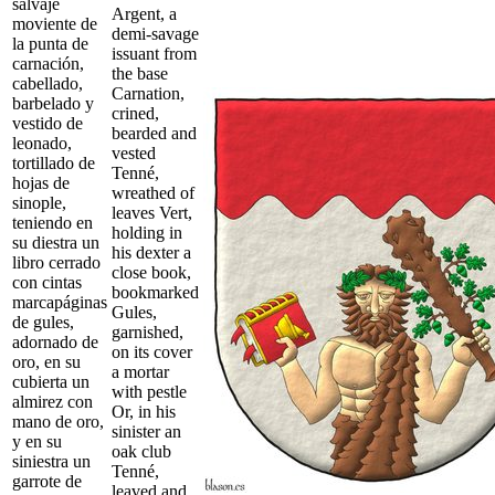
salvaje
Argent, a
moviente de
demi-savage
la punta de
issuant from
carnación,
the base
cabellado,
Carnation,
barbelado y
crined,
vestido de
bearded and
leonado,
vested
tortillado de
Tenné,
hojas de
wreathed of
sinople,
leaves Vert,
teniendo en
holding in
su diestra un
his dexter a
libro cerrado
close book,
con cintas
bookmarked
marcapáginas
Gules,
de gules,
garnished,
adornado de
on its cover
oro, en su
a mortar
cubierta un
with pestle
almirez con
Or, in his
mano de oro,
sinister an
y en su
oak club
siniestra un
Tenné,
garrote de
leaved and