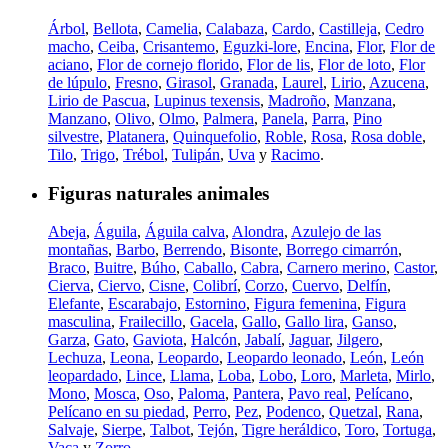
Árbol
,
Bellota
,
Camelia
,
Calabaza
,
Cardo
,
Castilleja
,
Cedro
macho
,
Ceiba
,
Crisantemo
,
Eguzki-lore
,
Encina
,
Flor
,
Flor de
aciano
,
Flor de cornejo florido
,
Flor de lis
,
Flor de loto
,
Flor
de lúpulo
,
Fresno
,
Girasol
,
Granada
,
Laurel
,
Lirio
,
Azucena
,
Lirio de Pascua
,
Lupinus texensis
,
Madroño
,
Manzana
,
Manzano
,
Olivo
,
Olmo
,
Palmera
,
Panela
,
Parra
,
Pino
silvestre
,
Platanera
,
Quinquefolio
,
Roble
,
Rosa
,
Rosa doble
,
Tilo
,
Trigo
,
Trébol
,
Tulipán
,
Uva
y
Racimo
.
Figuras naturales animales
Abeja
,
Águila
,
Águila calva
,
Alondra
,
Azulejo de las
montañas
,
Barbo
,
Berrendo
,
Bisonte
,
Borrego cimarrón
,
Braco
,
Buitre
,
Búho
,
Caballo
,
Cabra
,
Carnero merino
,
Castor
,
Cierva
,
Ciervo
,
Cisne
,
Colibrí
,
Corzo
,
Cuervo
,
Delfín
,
Elefante
,
Escarabajo
,
Estornino
,
Figura femenina
,
Figura
masculina
,
Frailecillo
,
Gacela
,
Gallo
,
Gallo lira
,
Ganso
,
Garza
,
Gato
,
Gaviota
,
Halcón
,
Jabalí
,
Jaguar
,
Jilgero
,
Lechuza
,
Leona
,
Leopardo
,
Leopardo leonado
,
León
,
León
leopardado
,
Lince
,
Llama
,
Loba
,
Lobo
,
Loro
,
Marleta
,
Mirlo
,
Mono
,
Mosca
,
Oso
,
Paloma
,
Pantera
,
Pavo real
,
Pelícano
,
Pelícano en su piedad
,
Perro
,
Pez
,
Podenco
,
Quetzal
,
Rana
,
Salvaje
,
Sierpe
,
Talbot
,
Tejón
,
Tigre heráldico
,
Toro
,
Tortuga
,
Vaca
y
Zorro
.