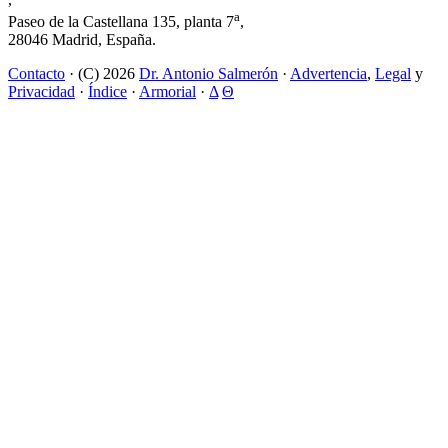
a
Paseo de la Castellana 135, planta 7
,
28046 Madrid, España.
Contacto
· (C) 2026
Dr. Antonio Salmerón
·
Advertencia
,
Legal
y
Privacidad
·
Índice
·
Armorial
·
Δ
Θ