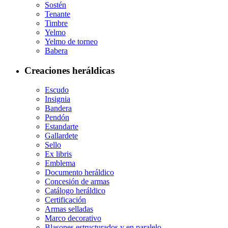
Sostén
Tenante
Timbre
Yelmo
Yelmo de torneo
Babera
Creaciones heráldicas
Escudo
Insignia
Bandera
Pendón
Estandarte
Gallardete
Sello
Ex libris
Emblema
Documento heráldico
Concesión de armas
Catálogo heráldico
Certificación
Armas selladas
Marco decorativo
Blasones estructurados y en paralelo