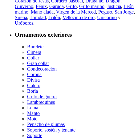
Corazón de Jesús
,
Cordero pascual
,
Dragante
,
Dragón
,
Guiverno
,
Fénix
,
Garuda
,
Grifo
,
Grifo marino
,
Justicia
,
León
marino
,
Mano alada
,
Virgen de la Merced
,
Pegaso
,
San Jorge
,
Sirena
,
Trinidad
,
Tritón
,
Vellocino de oro
,
Unicornio
y
Uróboros
.
Ornamentos exteriores
Burelete
Cimera
Collar
Gran collar
Condecoración
Corona
Divisa
Galero
Borla
Grito de guerra
Lambrequines
Lema
Manto
Mote
Penacho de plumas
Soporte, sostén y tenante
Soporte