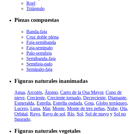
Roel
Triángulo
Piezas compuestas
Banda-faja
Cruz doble plena
Faja-semibanda
Faja-semipalo
Palo-semifaja
Semibanda-faja
Semifaja-palo
Semipalo-faja
Figuras naturales inanimadas
Agua
,
Arcoiris
,
Átomo
,
Carro de la Osa Mayor
,
Copo de
nieve
,
Creciente
,
Creciente tornado
,
Decreciente
,
Diamante
,
Esmeralda
,
Estrella
,
Estrella ondada
,
Gota
,
Globo terráqueo
,
Lucero
,
Luna
,
Mar
,
Monte
,
Monte de tres peñas
,
Nube
,
Ola
,
Orbital
,
Rayo
,
Rayo de sol
,
Río
,
Sol
,
Sol de mayo
y
Sol no
figurado
.
Figuras naturales vegetales