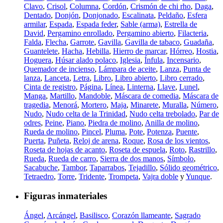
Clavo
,
Crisol
,
Columna
,
Cordón
,
Crismón de chi rho
,
Daga
,
Dentado
,
Donjón
,
Donjonado
,
Escalinata
,
Peldaño
,
Esfera
armilar
,
Espada
,
Espada feder
,
Sable (arma)
,
Estrella de
David
,
Pergamino enrollado
,
Pergamino abierto
,
Filacteria
,
Falda
,
Flecha
,
Garrote
,
Gavilla
,
Gavilla de tabaco
,
Guadaña
,
Guantelete
,
Hacha
,
Hebilla
,
Hierro de marcar
,
Hórreo
,
Hostia
,
Hoguera
,
Húsar alado polaco
,
Iglesia
,
Ínfula
,
Incensario
,
Quemador de incienso
,
Lámpara de aceite
,
Lanza
,
Punta de
lanza
,
Lanceta
,
Letra
,
Libro
,
Libro abierto
,
Libro cerrado
,
Cinta de registro
,
Página
,
Línea
,
Linterna
,
Llave
,
Lunel
,
Manga
,
Martillo
,
Mandoble
,
Máscara de comedia
,
Máscara de
tragedia
,
Menorá
,
Mortero
,
Maja
,
Minarete
,
Muralla
,
Número
,
Nudo
,
Nudo celta de la Trinidad
,
Nudo celta trebolado
,
Par de
odres
,
Peine
,
Piano
,
Piedra de molino
,
Anilla de molino
,
Rueda de molino
,
Pincel
,
Pluma
,
Pote
,
Potenza
,
Puente
,
Puerta
,
Puñeta
,
Reloj de arena
,
Roque
,
Rosa de los vientos
,
Roseta de hojas de acanto
,
Roseta de espuela
,
Roto
,
Rastrillo
,
Rueda
,
Rueda de carro
,
Sierra de dos manos
,
Símbolo
,
Sacabuche
,
Tambor
,
Taparrabos
,
Tejadillo
,
Sólido geométrico
,
Tetraedro
,
Torre
,
Tridente
,
Trompeta
,
Vajra doble
y
Yunque
.
Figuras inmateriales
Ángel
,
Arcángel
,
Basilisco
,
Corazón llameante
,
Sagrado