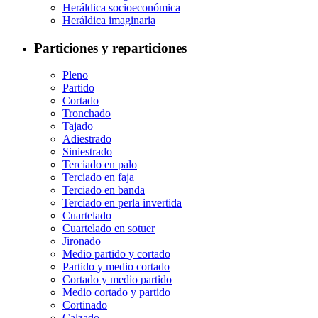
Heráldica socioeconómica
Heráldica imaginaria
Particiones y reparticiones
Pleno
Partido
Cortado
Tronchado
Tajado
Adiestrado
Siniestrado
Terciado en palo
Terciado en faja
Terciado en banda
Terciado en perla invertida
Cuartelado
Cuartelado en sotuer
Jironado
Medio partido y cortado
Partido y medio cortado
Cortado y medio partido
Medio cortado y partido
Cortinado
Calzado