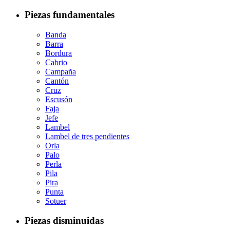
Piezas fundamentales
Banda
Barra
Bordura
Cabrio
Campaña
Cantón
Cruz
Escusón
Faja
Jefe
Lambel
Lambel de tres pendientes
Orla
Palo
Perla
Pila
Pira
Punta
Sotuer
Piezas disminuidas