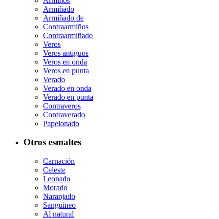
Armiños
Armiñado
Armiñado de
Contraarmiños
Contraarmiñado
Veros
Veros antiguos
Veros en onda
Veros en punta
Verado
Verado en onda
Verado en punta
Contraveros
Contraverado
Papelonado
Otros esmaltes
Carnación
Celeste
Leonado
Morado
Naranjado
Sanguíneo
Al natural