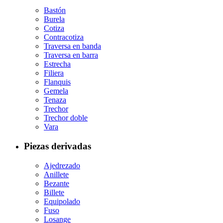
Bastón
Burela
Cotiza
Contracotiza
Traversa en banda
Traversa en barra
Estrecha
Filiera
Flanquis
Gemela
Tenaza
Trechor
Trechor doble
Vara
Piezas derivadas
Ajedrezado
Anillete
Bezante
Billete
Equipolado
Fuso
Losange