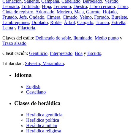
Carnación
,
Saliente
,
Campaña
,
Cabellado
,
Barbelado
,
Vestido
,
Leonado
,
Tortillado
,
Hoja
,
Teniendo
,
Diestro
,
Libro cerrado
,
Libro
,
Cinta de registro
,
Adornado
,
Mortero
,
Maja
,
Garrote
,
Hojado
,
Frutado
,
Jefe
,
Ondado
,
Cimera
,
Cimado
,
Yelmo
,
Forrado
,
Burelete
,
Lambrequines
,
Doblado
,
Roble
,
Árbol
,
Cargado
,
Tronco
,
Estrella
,
Lema
y
Filacteria
.
Claves del estilo:
Delineado de sable
,
Iluminado
,
Medio punto
y
Trazo alzado
.
Clasificación:
Gentilicio
,
Interpretado
,
Boa
y
Escudo
.
Titularidad:
Silvestri, Maximilian
.
Idioma
English
Castellano
Clases de heráldica
Heráldica gentilicia
Heráldica política
Heráldica militar
Heráldica religiosa