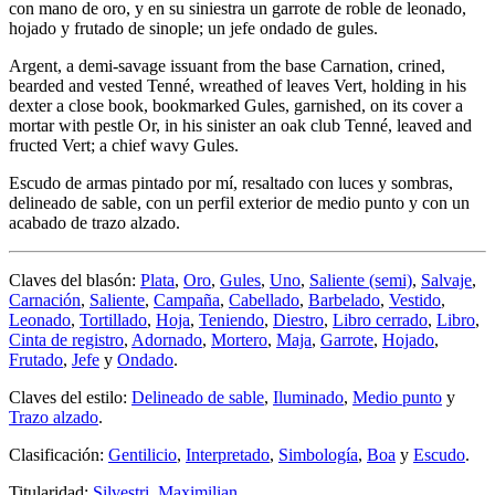
con mano de oro, y en su siniestra un garrote de roble de leonado,
hojado y frutado de sinople; un jefe ondado de gules.
Argent, a demi-savage issuant from the base Carnation, crined,
bearded and vested Tenné, wreathed of leaves Vert, holding in his
dexter a close book, bookmarked Gules, garnished, on its cover a
mortar with pestle Or, in his sinister an oak club Tenné, leaved and
fructed Vert; a chief wavy Gules.
Escudo de armas pintado por mí, resaltado con luces y sombras,
delineado de sable, con un perfil exterior de medio punto y con un
acabado de trazo alzado.
Claves del blasón:
Plata
,
Oro
,
Gules
,
Uno
,
Saliente (semi)
,
Salvaje
,
Carnación
,
Saliente
,
Campaña
,
Cabellado
,
Barbelado
,
Vestido
,
Leonado
,
Tortillado
,
Hoja
,
Teniendo
,
Diestro
,
Libro cerrado
,
Libro
,
Cinta de registro
,
Adornado
,
Mortero
,
Maja
,
Garrote
,
Hojado
,
Frutado
,
Jefe
y
Ondado
.
Claves del estilo:
Delineado de sable
,
Iluminado
,
Medio punto
y
Trazo alzado
.
Clasificación:
Gentilicio
,
Interpretado
,
Simbología
,
Boa
y
Escudo
.
Titularidad:
Silvestri, Maximilian
.