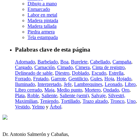
Dibujo a mano
Enmarcado
Labor en metal
Madera pintada
Madera tallada
Piedra armera
Tela estampada
Palabras clave de esta página
Adornado
,
Barbelado
,
Boa
,
Burelete
,
Cabellado
,
Campaña
,
Cargado
,
Carnación
,
Cimado
,
Cimera
,
Cinta de registro
,
Delineado de sable
,
Diestro
,
Doblado
,
Escudo
,
Estrella
,
Forrado
,
Frutado
,
Garrote
,
Gentilicio
,
Gules
,
Hoja
,
Hojado
,
Iluminado
,
Interpretado
,
Jefe
,
Lambrequines
,
Leonado
,
Libro
,
Libro cerrado
,
Maja
,
Medio punto
,
Mortero
,
Ondado
,
Oro
,
Plata
,
Roble
,
Saliente
,
Saliente (semi)
,
Salvaje
,
Silvestri,
Maximilian
,
Teniendo
,
Tortillado
,
Trazo alzado
,
Tronco
,
Uno
,
Vestido
,
Yelmo
y
Árbol
.
Dr. Antonio Salmerón y Cabañas,
,