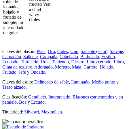
roble de
fructed Vert;
leonado,
a chief
hojado y
wavy
frutado de
Gules.
sinople; un
jefe ondado
de gules.
Claves del blasón:
Plata
,
Oro
,
Gules
,
Uno
,
Saliente (semi)
,
Salvaje
,
Carnación
,
Saliente
,
Campaña
,
Cabellado
,
Barbelado
,
Vestido
,
Leonado
,
Tortillado
,
Hoja
,
Teniendo
,
Diestro
,
Libro cerrado
,
Libro
,
Cinta de registro
,
Adornado
,
Mortero
,
Maja
,
Garrote
,
Hojado
,
Frutado
,
Jefe
y
Ondado
.
Claves del estilo:
Delineado de sable
,
Iluminado
,
Medio punto
y
Trazo alzado
.
Clasificación:
Gentilicio
,
Interpretado
,
Blasones estructurados y en
paralelo
,
Boa
y
Escudo
.
Titularidad:
Silvestri, Maximilian
.