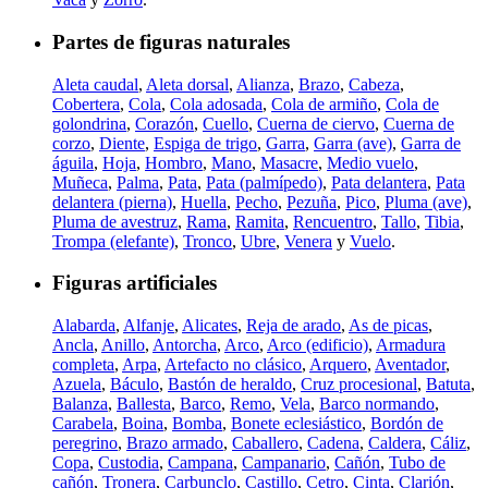
Partes de figuras naturales
Aleta caudal
,
Aleta dorsal
,
Alianza
,
Brazo
,
Cabeza
,
Cobertera
,
Cola
,
Cola adosada
,
Cola de armiño
,
Cola de
golondrina
,
Corazón
,
Cuello
,
Cuerna de ciervo
,
Cuerna de
corzo
,
Diente
,
Espiga de trigo
,
Garra
,
Garra (ave)
,
Garra de
águila
,
Hoja
,
Hombro
,
Mano
,
Masacre
,
Medio vuelo
,
Muñeca
,
Palma
,
Pata
,
Pata (palmípedo)
,
Pata delantera
,
Pata
delantera (pierna)
,
Huella
,
Pecho
,
Pezuña
,
Pico
,
Pluma (ave)
,
Pluma de avestruz
,
Rama
,
Ramita
,
Rencuentro
,
Tallo
,
Tibia
,
Trompa (elefante)
,
Tronco
,
Ubre
,
Venera
y
Vuelo
.
Figuras artificiales
Alabarda
,
Alfanje
,
Alicates
,
Reja de arado
,
As de picas
,
Ancla
,
Anillo
,
Antorcha
,
Arco
,
Arco (edificio)
,
Armadura
completa
,
Arpa
,
Artefacto no clásico
,
Arquero
,
Aventador
,
Azuela
,
Báculo
,
Bastón de heraldo
,
Cruz procesional
,
Batuta
,
Balanza
,
Ballesta
,
Barco
,
Remo
,
Vela
,
Barco normando
,
Carabela
,
Boina
,
Bomba
,
Bonete eclesiástico
,
Bordón de
peregrino
,
Brazo armado
,
Caballero
,
Cadena
,
Caldera
,
Cáliz
,
Copa
,
Custodia
,
Campana
,
Campanario
,
Cañón
,
Tubo de
cañón
,
Tronera
,
Carbunclo
,
Castillo
,
Cetro
,
Cinta
,
Clarión
,