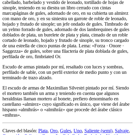
cabellado, barbelado y vestido de leonado, tortillado de hojas de
sinople, teniendo en su diestra un libro cerrado con cintas
marcapáginas de gules, adornado de oro, en su cubierta un almirez
con mano de oro, y en su siniestra un garrote de roble de leonado,
hojado y frutado de sinople; un jefe ondado de gules. Timbrado de
un yelmo forrado de gules, adornado de dos lambrequines de gules
doblados de plata, un burelete de plata y plata, cimado de un roble
cortado de leonado, hojado y frutado de sinople, su tronco cargado
de una estrella de cinco puntas de plata. Lema: «Forza · Onore ·
Saggezza» de gules, sobre una filacteria de plata doblada de gules,
perfilada de oro, fimbriated Or.
Escudo de armas pintado por mí, resaltado con luces y sombras,
perfilado de sable, con un perfil exterior de medio punto y con un
terminado de trazo alzado.
El escudo de armas de Maximilian Silvestri pintado por mí. Siendo
el mortero también un arma y teniendo en cuenta que algunos
heraldistas llaman mortero al bonete, prefiero denominarlo en
castellano «
almirez
» cuyo significado es único, que viene del árabe
hispano «
almihrás
» o «
almihráz
» que procede del árabe clásico
«
mihras
».
Claves del blasón:
Plata
,
Oro
,
Gules
,
Uno
,
Saliente (semi)
,
Salvaje
,