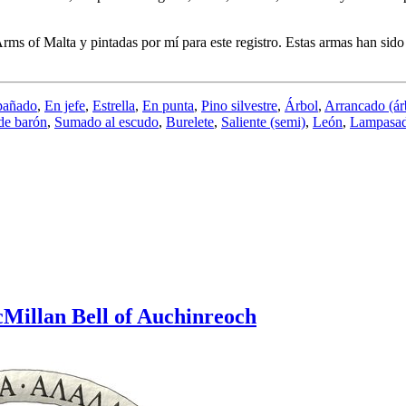
s of Malta y pintadas por mí para este registro. Estas armas han sido i
añado
,
En jefe
,
Estrella
,
En punta
,
Pino silvestre
,
Árbol
,
Arrancado (ár
de barón
,
Sumado al escudo
,
Burelete
,
Saliente (semi)
,
León
,
Lampasa
Millan Bell of Auchinreoch