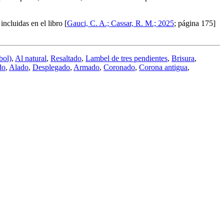
ncluidas en el libro [
Gauci, C. A.; Cassar, R. M.; 2025
; página 175]
bol)
,
Al natural
,
Resaltado
,
Lambel de tres pendientes
,
Brisura
,
do
,
Alado
,
Desplegado
,
Armado
,
Coronado
,
Corona antigua
,