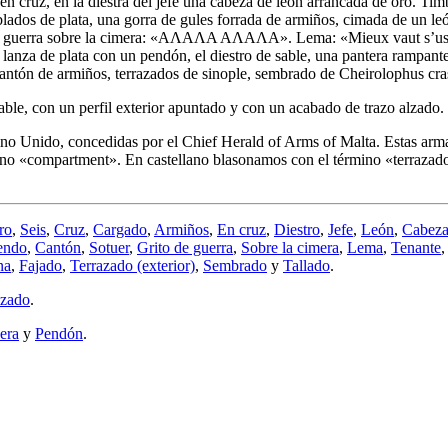
en cruz, en la diestra del jefe una cabeza de león arrancada de oro. T
os de plata, una gorra de gules forrada de armiños, cimada de un león 
o de guerra sobre la cimera: «ΑΛΑΛΑ ΑΛΑΛΑ». Lema: «Mieux vaut s’user
a lanza de plata con un pendón, el diestro de sable, una pantera rampan
 cantón de armiños, terrazados de sinople, sembrado de Cheirolophus crass
ble, con un perfil exterior apuntado y con un acabado de trazo alzado.
Unido, concedidas por el Chief Herald of Arms of Malta. Estas armas 
ino «
compartment
». En castellano blasonamos con el término «
terrazad
ro
,
Seis
,
Cruz
,
Cargado
,
Armiños
,
En cruz
,
Diestro
,
Jefe
,
León
,
Cabez
endo
,
Cantón
,
Sotuer
,
Grito de guerra
,
Sobre la cimera
,
Lema
,
Tenante
na
,
Fajado
,
Terrazado (exterior)
,
Sembrado
y
Tallado
.
lzado
.
era
y
Pendón
.