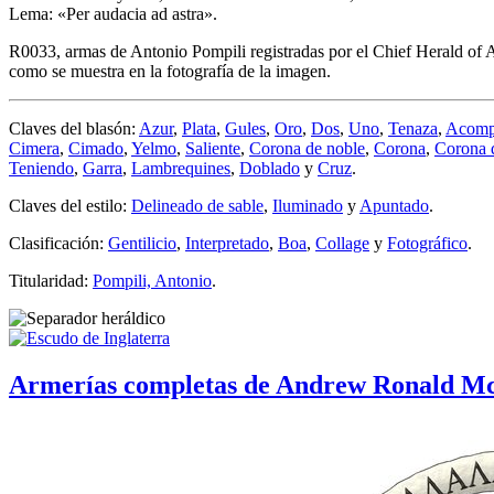
Lema: «Per audacia ad astra».
R0033, armas de Antonio Pompili registradas por el Chief Herald of Arm
como se muestra en la fotografía de la imagen.
Claves del blasón:
Azur
,
Plata
,
Gules
,
Oro
,
Dos
,
Uno
,
Tenaza
,
Acomp
Cimera
,
Cimado
,
Yelmo
,
Saliente
,
Corona de noble
,
Corona
,
Corona 
Teniendo
,
Garra
,
Lambrequines
,
Doblado
y
Cruz
.
Claves del estilo:
Delineado de sable
,
Iluminado
y
Apuntado
.
Clasificación:
Gentilicio
,
Interpretado
,
Boa
,
Collage
y
Fotográfico
.
Titularidad:
Pompili, Antonio
.
Armerías completas de Andrew Ronald Mc