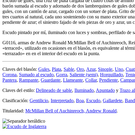
Escudo de gules, una cruz de plata cargada de cuatro colas de armiño 
barón sumada al escudo y adornado de dos lambrequines de gules doblad
gules, con un cantón de azur, cargado con un sotuer de plata. Grit
tres cuartos al natural, cada uno sosteniendo con su mano exterior un
pendiente de azur; el siniestro fajado de seis piezas de oro y azur, un
Escudo pintado por mí, iluminado con luces y sombras, perfilado de sa
G0116, armas de Andrew Ronald McMillan Bell of Auchinreoch, Reino 
«
terraced
», utilizado en ocasiones en el blasón, es equivalente al térm
«
terrazado
» en en el interior del escudo en la punta.
Claves del blasón:
Gules
,
Plata
,
Sable
,
Oro
,
Azur
,
Sinople
,
Uno
,
Cuat
Corona
,
Sumado al escudo
,
Gorra
,
Saliente (semi)
,
Horquillado
,
Teni
Pantera
,
Rampante
,
Guardante
,
Llameante
,
Collar
,
Pendiente
,
Campa
Claves del estilo:
Delineado de sable
,
Iluminado
,
Apuntado
y
Trazo a
Clasificación:
Gentilicio
,
Interpretado
,
Boa
,
Escudo
,
Gallardete
,
Band
Titularidad:
McMillan Bell of Auchinreoch, Andrew Ronald
.