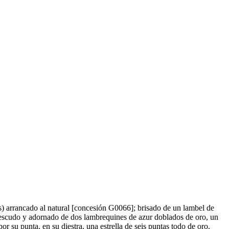
is) arrancado al natural
[
concesión G0066
]
; brisado de un lambel de
 escudo y adornado de dos lambrequines de azur doblados de oro, un
 su punta, en su diestra, una estrella de seis puntas todo de oro.