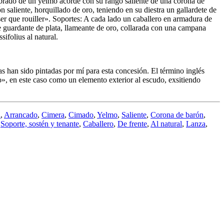
imbrado de un yelmo acorde con su rango saliente de una corona de
saliente, horquillado de oro, teniendo en su diestra un gallardete de
 que rouiller». Soportes: A cada lado un caballero en armadura de
te guardante de plata, llameante de oro, collarada con una campana
ifolius al natural.
han sido pintadas por mí para esta concesión. El término inglés
o
», en este caso como un elemento exterior al escudo, exsitiendo
a
,
Arrancado
,
Cimera
,
Cimado
,
Yelmo
,
Saliente
,
Corona de barón
,
,
Soporte, sostén y tenante
,
Caballero
,
De frente
,
Al natural
,
Lanza
,