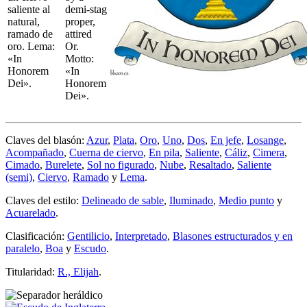
saliente al
demi-stag
natural,
proper,
ramado de
attired
oro. Lema:
Or.
«In
Motto:
Honorem
«In
Dei».
Honorem
Dei».
Claves del blasón:
Azur
,
Plata
,
Oro
,
Uno
,
Dos
,
En jefe
,
Losange
,
Acompañado
,
Cuerna de ciervo
,
En pila
,
Saliente
,
Cáliz
,
Cimera
,
Cimado
,
Burelete
,
Sol no figurado
,
Nube
,
Resaltado
,
Saliente
(semi)
,
Ciervo
,
Ramado
y
Lema
.
Claves del estilo:
Delineado de sable
,
Iluminado
,
Medio punto
y
Acuarelado
.
Clasificación:
Gentilicio
,
Interpretado
,
Blasones estructurados y en
paralelo
,
Boa
y
Escudo
.
Titularidad:
R., Elijah
.