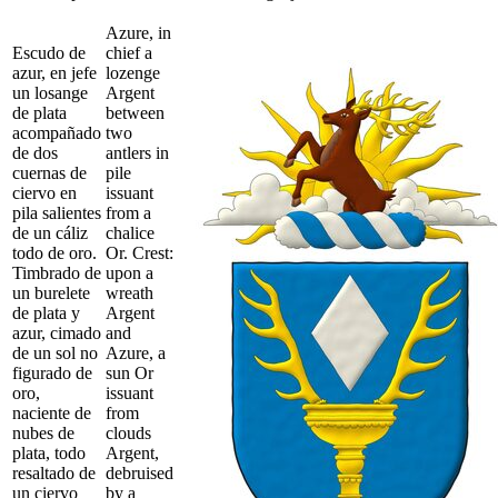
Azure, in
Escudo de
chief a
azur, en jefe
lozenge
un losange
Argent
de plata
between
acompañado
two
de dos
antlers in
cuernas de
pile
ciervo en
issuant
pila salientes
from a
de un cáliz
chalice
todo de oro.
Or. Crest:
Timbrado de
upon a
un burelete
wreath
de plata y
Argent
azur, cimado
and
de un sol no
Azure, a
figurado de
sun Or
oro,
issuant
naciente de
from
nubes de
clouds
plata, todo
Argent,
resaltado de
debruised
un ciervo
by a