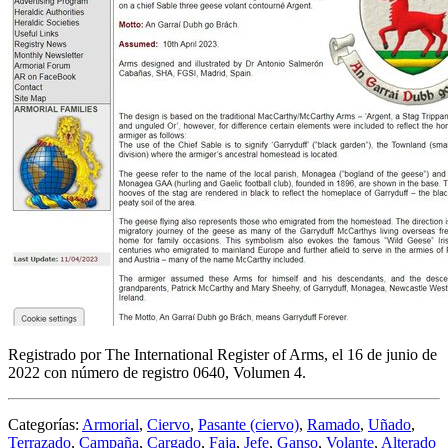
Registrado por The International Register of Arms, el 16 de junio de
2022 con número de registro 0640, Volumen 4.
Categorías:
Armorial
,
Ciervo
,
Pasante (ciervo)
,
Ramado
,
Uñado
,
Terrazado
,
Campaña
,
Cargado
,
Faja
,
Jefe
,
Ganso
,
Volante
,
Alterado