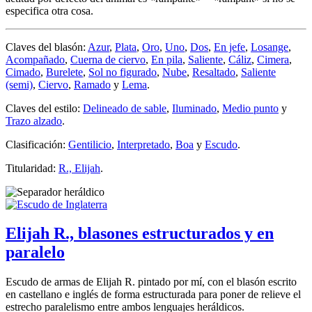
especifica otra cosa.
Claves del blasón:
Azur
,
Plata
,
Oro
,
Uno
,
Dos
,
En jefe
,
Losange
,
Acompañado
,
Cuerna de ciervo
,
En pila
,
Saliente
,
Cáliz
,
Cimera
,
Cimado
,
Burelete
,
Sol no figurado
,
Nube
,
Resaltado
,
Saliente
(semi)
,
Ciervo
,
Ramado
y
Lema
.
Claves del estilo:
Delineado de sable
,
Iluminado
,
Medio punto
y
Trazo alzado
.
Clasificación:
Gentilicio
,
Interpretado
,
Boa
y
Escudo
.
Titularidad:
R., Elijah
.
Elijah R., blasones estructurados y en
paralelo
Escudo de armas de Elijah R. pintado por mí, con el blasón escrito
en castellano e inglés de forma estructurada para poner de relieve el
estrecho paralelismo entre ambos lenguajes heráldicos.