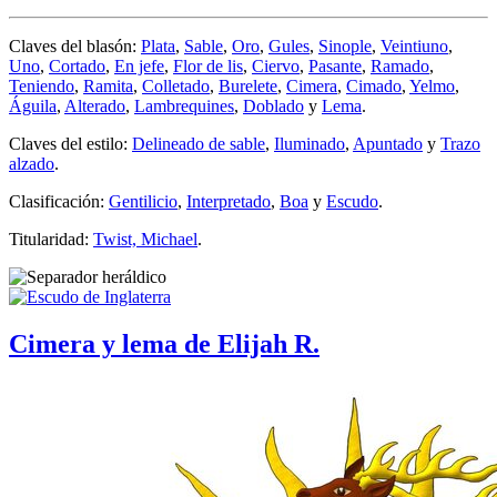
Claves del blasón:
Plata
,
Sable
,
Oro
,
Gules
,
Sinople
,
Veintiuno
,
Uno
,
Cortado
,
En jefe
,
Flor de lis
,
Ciervo
,
Pasante
,
Ramado
,
Teniendo
,
Ramita
,
Colletado
,
Burelete
,
Cimera
,
Cimado
,
Yelmo
,
Águila
,
Alterado
,
Lambrequines
,
Doblado
y
Lema
.
Claves del estilo:
Delineado de sable
,
Iluminado
,
Apuntado
y
Trazo
alzado
.
Clasificación:
Gentilicio
,
Interpretado
,
Boa
y
Escudo
.
Titularidad:
Twist, Michael
.
Cimera y lema de Elijah R.