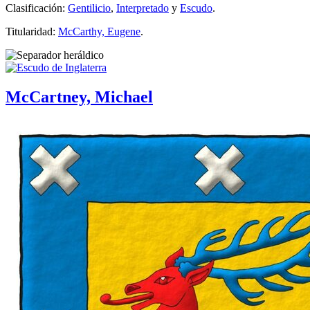
Clasificación:
Gentilicio
,
Interpretado
y
Escudo
.
Titularidad:
McCarthy, Eugene
.
McCartney, Michael