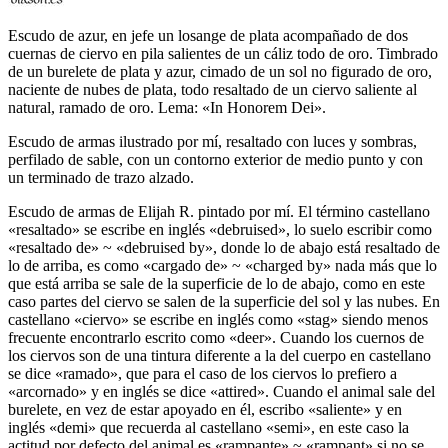
Escudo de azur, en jefe un losange de plata acompañado de dos
cuernas de ciervo en pila salientes de un cáliz todo de oro. Timbrado
de un burelete de plata y azur, cimado de un sol no figurado de oro,
naciente de nubes de plata, todo resaltado de un ciervo saliente al
natural, ramado de oro. Lema: «In Honorem Dei».
Escudo de armas ilustrado por mí, resaltado con luces y sombras,
perfilado de sable, con un contorno exterior de medio punto y con
un terminado de trazo alzado.
Escudo de armas de Elijah R. pintado por mí. El término castellano
«
resaltado
» se escribe en inglés «
debruised
», lo suelo escribir como
«
resaltado de
» ~ «
debruised by
», donde lo de abajo está resaltado de
lo de arriba, es como «
cargado de
» ~ «
charged by
» nada más que lo
que está arriba se sale de la superficie de lo de abajo, como en este
caso partes del ciervo se salen de la superficie del sol y las nubes. En
castellano «
ciervo
» se escribe en inglés como «
stag
» siendo menos
frecuente encontrarlo escrito como «
deer
». Cuando los cuernos de
los ciervos son de una tintura diferente a la del cuerpo en castellano
se dice «
ramado
», que para el caso de los ciervos lo prefiero a
«
arcornado
» y en inglés se dice «
attired
». Cuando el animal sale del
burelete, en vez de estar apoyado en él, escribo «
saliente
» y en
inglés «
demi
» que recuerda al castellano «
semi
», en este caso la
actitud por defecto del animal es «
rampante
» ~ «
rampant
» si no se