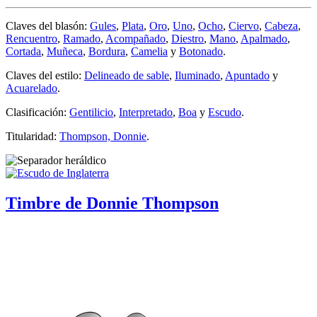
Claves del blasón:
Gules
,
Plata
,
Oro
,
Uno
,
Ocho
,
Ciervo
,
Cabeza
,
Rencuentro
,
Ramado
,
Acompañado
,
Diestro
,
Mano
,
Apalmado
,
Cortada
,
Muñeca
,
Bordura
,
Camelia
y
Botonado
.
Claves del estilo:
Delineado de sable
,
Iluminado
,
Apuntado
y
Acuarelado
.
Clasificación:
Gentilicio
,
Interpretado
,
Boa
y
Escudo
.
Titularidad:
Thompson, Donnie
.
Timbre de Donnie Thompson