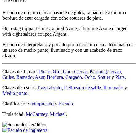
Escudo de oro, un ciervo pasante de gules, ramado de azur; una
bordura de azur cargada con ocho sotueres de plata.
Or, a stag trippant Gules, attired Azure; a bordure Azure charged
with eight saltires couped Argent.
Escudo de interpretado y pintado por mí con una boca terminada en
un arco de medio punto, iluminado y con un acabado de trazo
alzado.
Claves del blasón:
Pleno
,
Oro
,
Uno
,
Ciervo
,
Pasante (ciervo)
,
Gules
,
Ramado
,
Azur
,
Bordura
,
Cargado
,
Ocho
,
Sotuer
y
Plata
.
Claves del estilo:
Trazo alzado
,
Delineado de sable
,
Iluminado
y
Medio punto
.
Clasificación:
Interpretado
y
Escudo
.
Titularidad:
McCartney, Michael
.