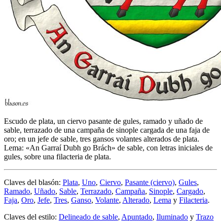
Escudo de plata, un ciervo pasante de gules, ramado y uñado de
sable, terrazado de una campaña de sinople cargada de una faja de
oro; en un jefe de sable, tres gansos volantes alterados de plata.
Lema: «An Garraí Dubh go Brách» de sable, con letras iniciales de
gules, sobre una filacteria de plata.
Claves del blasón:
Plata
,
Uno
,
Ciervo
,
Pasante (ciervo)
,
Gules
,
Ramado
,
Uñado
,
Sable
,
Terrazado
,
Campaña
,
Sinople
,
Cargado
,
Faja
,
Oro
,
Jefe
,
Tres
,
Ganso
,
Volante
,
Alterado
,
Lema
y
Filacteria
.
Claves del estilo:
Delineado de sable
,
Apuntado
,
Iluminado
y
Trazo