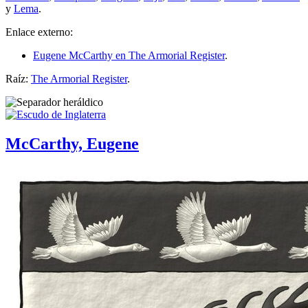
y
Lema
.
Enlace externo:
Eugene McCarthy en The Armorial Register
.
Raíz:
The Armorial Register
.
McCarthy, Eugene