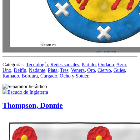
Categorías:
Tecnología
,
Redes sociales
,
Partido
,
Ondado
,
Azur
,
Uno
,
Delfín
,
Nadante
,
Plata
,
Tres
,
Venera
,
Oro
,
Ciervo
,
Gules
,
Ramado
,
Bordura
,
Cargado
,
Ocho
y
Sotuer
.
Thompson, Donnie