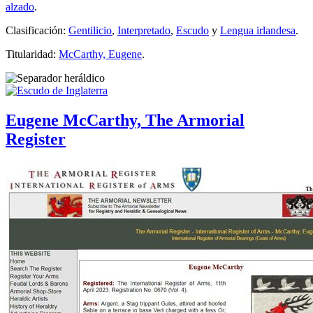
alzado
.
Clasificación:
Gentilicio
,
Interpretado
,
Escudo
y
Lengua irlandesa
.
Titularidad:
McCarthy, Eugene
.
Eugene McCarthy, The Armorial
Register