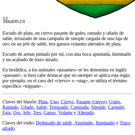
Escudo de plata, un ciervo pasante de gules, ramado y uñado de
sable, terrazado de una campaña de sinople cargada de una faja de
oro; en un jefe de sable, tres gansos volantes alterados de plata.
Escudo de armas pintado por mí, con una boca apuntada, iluminado
y un acabado de trazo alzado.
En heráldica, a los animales «
pasantes
» se les denomina en inglés
«
passant
», si bien cabe destacar que no siempre se aplica esta regla;
por ejemplo, en el caso del «
ciervo
» o «
stag
», se utiliza el término
específico «
trippant
».
Claves del blasón:
Plata
,
Uno
,
Ciervo
,
Pasante (ciervo)
,
Gules
,
Ramado
,
Uñado
,
Sable
,
Terrazado
,
Campaña
,
Sinople
,
Cargado
,
Faja
,
Oro
,
Jefe
,
Tres
,
Ganso
,
Volante
y
Alterado
.
Claves del estilo:
Delineado de sable
,
Apuntado
,
Iluminado
y
Trazo
alzado
.