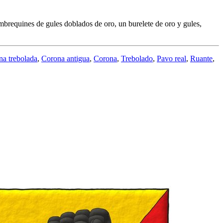
mbrequines de gules doblados de oro, un burelete de oro y gules,
na trebolada
,
Corona antigua
,
Corona
,
Trebolado
,
Pavo real
,
Ruante
,