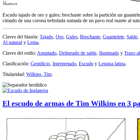
Escudo tajado de oro y gules; brochante sobre la partición un guantel
cimado de una corona trebolada sumada de un pavo real ruante al natu
Claves del blasón:
Tajado
,
Oro
,
Gules
,
Brochante
,
Guantelete
,
Sable
,
Al natural
y
Lema
.
Claves del estilo:
Apuntado
,
Delineado de sable
,
Iluminado
y
Trazo a
Clasificación:
Gentilicio
,
Interpretado
,
Escudo
y
Lengua latina
.
Titularidad:
Wilkins, Tim
.
El escudo de armas de Tim Wilkins en 3 pa