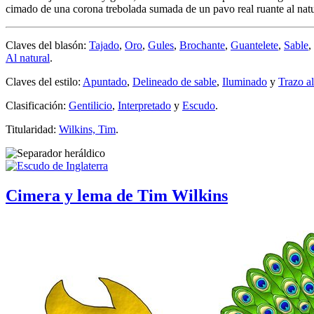
cimado de una corona trebolada sumada de un pavo real ruante al natu
Claves del blasón:
Tajado
,
Oro
,
Gules
,
Brochante
,
Guantelete
,
Sable
,
Al natural
.
Claves del estilo:
Apuntado
,
Delineado de sable
,
Iluminado
y
Trazo a
Clasificación:
Gentilicio
,
Interpretado
y
Escudo
.
Titularidad:
Wilkins, Tim
.
Cimera y lema de Tim Wilkins