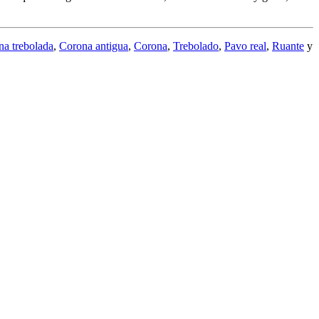
na trebolada
,
Corona antigua
,
Corona
,
Trebolado
,
Pavo real
,
Ruante
y