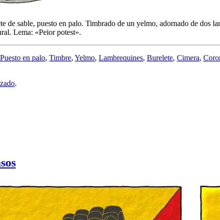
ete de sable, puesto en palo. Timbrado de un yelmo, adornado de dos la
ral. Lema: «Peior potest».
Puesto en palo
,
Timbre
,
Yelmo
,
Lambrequines
,
Burelete
,
Cimera
,
Coro
lzado
.
sos