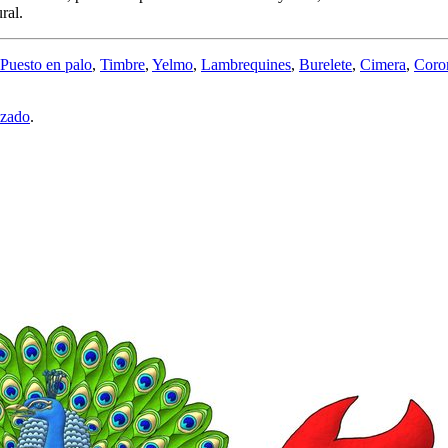
ral.
Puesto en palo
,
Timbre
,
Yelmo
,
Lambrequines
,
Burelete
,
Cimera
,
Coro
lzado
.