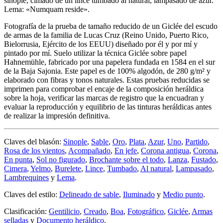
sinople, cimado de un lince tumbado al natural, lampasado de azur.
Lema: «Numquam reside».
Fotografía de la prueba de tamaño reducido de un Giclée del escudo
de armas de la familia de Lucas Cruz (Reino Unido, Puerto Rico,
Bielorrusia, Ejército de los EEUU) diseñado por él y por mí y
pintado por mí. Suelo utilizar la técnica Giclée sobre papel
Hahnemühle, fabricado por una papelera fundada en 1584 en el sur
de la Baja Sajonia. Este papel es de 100% algodón, de 280 g/m² y
elaborado con fibras y tonos naturales. Estas pruebas reducidas se
imprimen para comprobar el encaje de la composición heráldica
sobre la hoja, verificar las marcas de registro que la encuadran y
evaluar la reproducción y equilibrio de las tinturas heráldicas antes
de realizar la impresión definitiva.
Claves del blasón:
Sinople
,
Sable
,
Oro
,
Plata
,
Azur
,
Uno
,
Partido
,
Rosa de los vientos
,
Acompañado
,
En jefe
,
Corona antigua
,
Corona
,
En punta
,
Sol no figurado
,
Brochante sobre el todo
,
Lanza
,
Fustado
,
Cimera
,
Yelmo
,
Burelete
,
Lince
,
Tumbado
,
Al natural
,
Lampasado
,
Lambrequines
y
Lema
.
Claves del estilo:
Delineado de sable
,
Iluminado
y
Medio punto
.
Clasificación:
Gentilicio
,
Creado
,
Boa
,
Fotográfico
,
Giclée
,
Armas
selladas
y
Documento heráldico
.