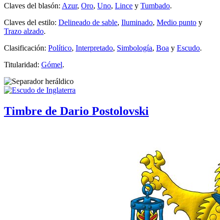
Claves del blasón:
Azur
,
Oro
,
Uno
,
Lince
y
Tumbado
.
Claves del estilo:
Delineado de sable
,
Iluminado
,
Medio punto
y
Trazo alzado
.
Clasificación:
Político
,
Interpretado
,
Simbología
,
Boa
y
Escudo
.
Titularidad:
Gómel
.
Timbre de Dario Postolovski