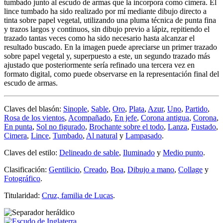
tumbado junto al escudo de armas que la incorpora como cimera. El
lince tumbado ha sido realizado por mí mediante dibujo directo a
tinta sobre papel vegetal, utilizando una pluma técnica de punta fina
y trazos largos y continuos, sin dibujo previo a lápiz, repitiendo el
trazado tantas veces como ha sido necesario hasta alcanzar el
resultado buscado. En la imagen puede apreciarse un primer trazado
sobre papel vegetal y, superpuesto a este, un segundo trazado más
ajustado que posteriormente sería refinado una tercera vez en
formato digital, como puede observarse en la representación final del
escudo de armas.
Claves del blasón:
Sinople
,
Sable
,
Oro
,
Plata
,
Azur
,
Uno
,
Partido
,
Rosa de los vientos
,
Acompañado
,
En jefe
,
Corona antigua
,
Corona
,
En punta
,
Sol no figurado
,
Brochante sobre el todo
,
Lanza
,
Fustado
,
Cimera
,
Lince
,
Tumbado
,
Al natural
y
Lampasado
.
Claves del estilo:
Delineado de sable
,
Iluminado
y
Medio punto
.
Clasificación:
Gentilicio
,
Creado
,
Boa
,
Dibujo a mano
,
Collage
y
Fotográfico
.
Titularidad:
Cruz, familia de Lucas
.