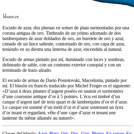
Escudo de azur, dos plumas en sotuer de plata surmontadas por una
corona antigua de oro. Timbrado de un yelmo adornado de dos
lambrequines de azur doblados de oro, un burelete de oro y azur,
cimado de un lince saliente, contornado de oro, con capa de azur,
teniendo en su diestra una linterna de azur, encendida al natural.
Escudo de armas pintado por mí, iluminado con luces y sombras,
delineado de sable, con un contorno exterior conopial y con un
terminado de trazo alzado.
El escudo de armas de Dario Postolovski, Macedonia, pintado por
mí. El blasón en francés traducido por Michel Froger es el siguiente:
«
D’azur à deux plumes d’argent posées en sautoir et surmontées
d’une couronne antique d’or à 5 pointes. L’écu est timbré d’un
casque d’argent taré de trois quart et de lambrequins d’or et d’azur.
Le casque est sommé d’un tortil d’or et d’azur soutenant un lynx
d’or issant et regardant, vêtu d’une cape d’azur et tenant une
lanterne du même allumée au naturel
».
Claves del blasón:
Azur
,
Plata
,
Oro
,
Dos
,
Uno
,
Pluma
,
En sotuer
,
En