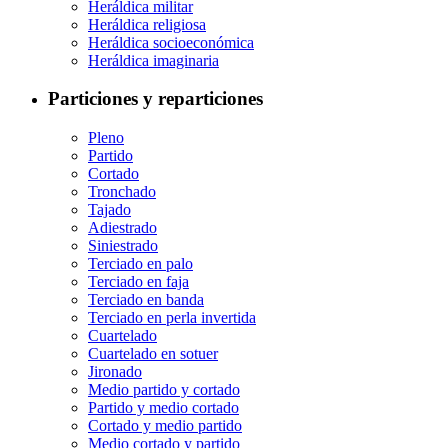
Heráldica militar
Heráldica religiosa
Heráldica socioeconómica
Heráldica imaginaria
Particiones y reparticiones
Pleno
Partido
Cortado
Tronchado
Tajado
Adiestrado
Siniestrado
Terciado en palo
Terciado en faja
Terciado en banda
Terciado en perla invertida
Cuartelado
Cuartelado en sotuer
Jironado
Medio partido y cortado
Partido y medio cortado
Cortado y medio partido
Medio cortado y partido