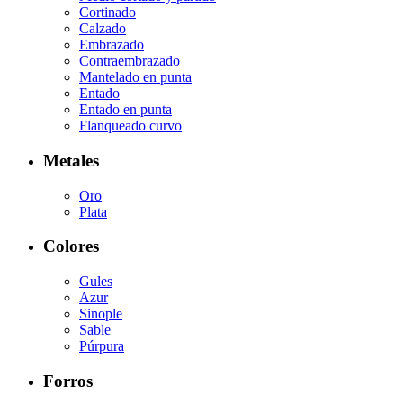
Cortinado
Calzado
Embrazado
Contraembrazado
Mantelado en punta
Entado
Entado en punta
Flanqueado curvo
Metales
Oro
Plata
Colores
Gules
Azur
Sinople
Sable
Púrpura
Forros