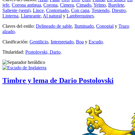
jefe
,
Corona antigua
,
Corona
,
Cimera
,
Cimado
,
Yelmo
,
Burelete
,
Saliente (semi)
,
Lince
,
Contornado
,
Con capa
,
Teniendo
,
Diestro
,
Linterna
,
Llameante
,
Al natural
y
Lambrequines
.
Claves del estilo:
Delineado de sable
,
Iluminado
,
Conopial
y
Trazo
alzado
.
Clasificación:
Gentilicio
,
Interpretado
,
Boa
y
Escudo
.
Titularidad:
Postolovski, Dario
.
Timbre y lema de Dario Postolovski