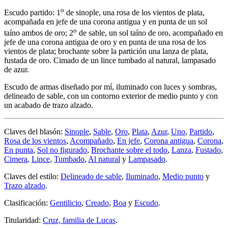
o
Escudo partido: 1
de sinople, una rosa de los vientos de plata,
acompañada en jefe de una corona antigua y en punta de un sol
o
taíno ambos de oro; 2
de sable, un sol taíno de oro, acompañado en
jefe de una corona antigua de oro y en punta de una rosa de los
vientos de plata; brochante sobre la partición una lanza de plata,
fustada de oro. Cimado de un lince tumbado al natural, lampasado
de azur.
Escudo de armas diseñado por mí, iluminado con luces y sombras,
delineado de sable, con un contorno exterior de medio punto y con
un acabado de trazo alzado.
Claves del blasón:
Sinople
,
Sable
,
Oro
,
Plata
,
Azur
,
Uno
,
Partido
,
Rosa de los vientos
,
Acompañado
,
En jefe
,
Corona antigua
,
Corona
,
En punta
,
Sol no figurado
,
Brochante sobre el todo
,
Lanza
,
Fustado
,
Cimera
,
Lince
,
Tumbado
,
Al natural
y
Lampasado
.
Claves del estilo:
Delineado de sable
,
Iluminado
,
Medio punto
y
Trazo alzado
.
Clasificación:
Gentilicio
,
Creado
,
Boa
y
Escudo
.
Titularidad:
Cruz, familia de Lucas
.