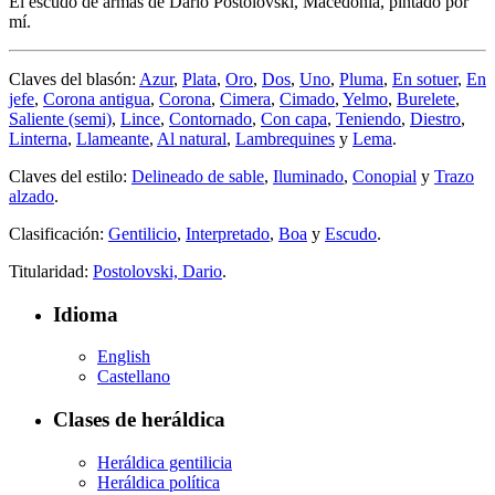
El escudo de armas de Dario Postolovski, Macedonia, pintado por
mí.
Claves del blasón:
Azur
,
Plata
,
Oro
,
Dos
,
Uno
,
Pluma
,
En sotuer
,
En
jefe
,
Corona antigua
,
Corona
,
Cimera
,
Cimado
,
Yelmo
,
Burelete
,
Saliente (semi)
,
Lince
,
Contornado
,
Con capa
,
Teniendo
,
Diestro
,
Linterna
,
Llameante
,
Al natural
,
Lambrequines
y
Lema
.
Claves del estilo:
Delineado de sable
,
Iluminado
,
Conopial
y
Trazo
alzado
.
Clasificación:
Gentilicio
,
Interpretado
,
Boa
y
Escudo
.
Titularidad:
Postolovski, Dario
.
Idioma
English
Castellano
Clases de heráldica
Heráldica gentilicia
Heráldica política