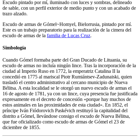
Escudo pintado por mí, iluminado con luces y sombras, delineado
de sable, con un perfil exterior de medio punto y con un acabado de
trazo alzado.
Escudo de armas de Gómel~Homyel, Bielorrusia, pintado por mí.
Este es un trabajo preparatorio para la realización de la cimera del
escudo de armas de la
familia de Lucas Cruz
.
Simbología
Cuando Gómel formaba parte del Gran Ducado de Lituania, su
escudo de armas no incluía ningún lince. Tras la incorporación de la
ciudad al Imperio Ruso en 1772, la emperatriz Catalina II la
concedió en 1775 al mariscal Piotr Rumiántsev-Zadunaiski, quien
trasladó el centro administrativo al cercano municipio de Nueva
Bélitsa. A esta localidad se le otorgó un nuevo escudo de armas el
16 de agosto de 1781, ya con un lince, cuya presencia fue justificada
expresamente en el decreto de concesión «
porque hay muchos de
estos animales en las proximidades de esta ciudad
». En 1852, el
príncipe Iván Fiódorovich Paskévich restituyó la capitalidad del
distrito a Gómel, llevándose consigo el escudo de Nueva Bélitsa,
que fue oficializado como escudo de armas de Gómel el 23 de
diciembre de 1855.