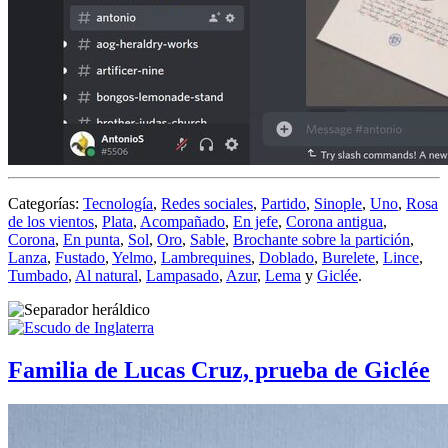
Categorías:
Tecnología
,
Redes sociales
,
Partido
,
Sinople
,
Uno
,
Rosa
de los vientos
,
Plata
,
Acompañado
,
En jefe
,
Corona antigua
,
Corona
,
En punta
,
Sol
,
Oro
,
Sable
,
Brochante sobre la partición
,
Lanza
,
Fustado
,
Yelmo
,
Lambrequines
,
Doblado
,
Burelete
,
Lince
,
Tumbado
,
Al natural
,
Lampasado
,
Azur
,
Lema
y
Giclée
.
Familia de Lucas Cruz, prueba de Giclée