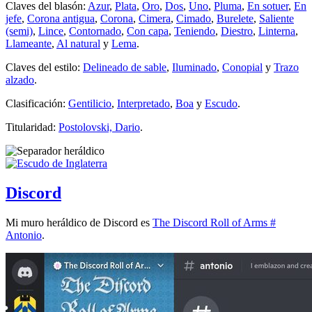
Claves del blasón:
Azur
,
Plata
,
Oro
,
Dos
,
Uno
,
Pluma
,
En sotuer
,
En
jefe
,
Corona antigua
,
Corona
,
Cimera
,
Cimado
,
Burelete
,
Saliente
(semi)
,
Lince
,
Contornado
,
Con capa
,
Teniendo
,
Diestro
,
Linterna
,
Llameante
,
Al natural
y
Lema
.
Claves del estilo:
Delineado de sable
,
Iluminado
,
Conopial
y
Trazo
alzado
.
Clasificación:
Gentilicio
,
Interpretado
,
Boa
y
Escudo
.
Titularidad:
Postolovski, Dario
.
Discord
Mi muro heráldico de Discord es
The Discord Roll of Arms #
Antonio
.