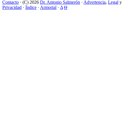
Contacto
· (C) 2026
Dr. Antonio Salmerón
·
Advertencia
,
Legal
y
Privacidad
·
Índice
·
Armorial
·
Δ
Θ