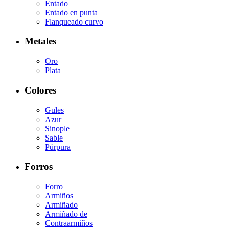
Entado
Entado en punta
Flanqueado curvo
Metales
Oro
Plata
Colores
Gules
Azur
Sinople
Sable
Púrpura
Forros
Forro
Armiños
Armiñado
Armiñado de
Contraarmiños