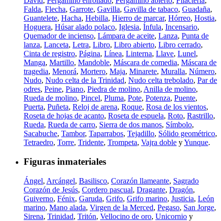
David
,
Pergamino enrollado
,
Pergamino abierto
,
Filacteria
,
Falda
,
Flecha
,
Garrote
,
Gavilla
,
Gavilla de tabaco
,
Guadaña
,
Guantelete
,
Hacha
,
Hebilla
,
Hierro de marcar
,
Hórreo
,
Hostia
,
Hoguera
,
Húsar alado polaco
,
Iglesia
,
Ínfula
,
Incensario
,
Quemador de incienso
,
Lámpara de aceite
,
Lanza
,
Punta de
lanza
,
Lanceta
,
Letra
,
Libro
,
Libro abierto
,
Libro cerrado
,
Cinta de registro
,
Página
,
Línea
,
Linterna
,
Llave
,
Lunel
,
Manga
,
Martillo
,
Mandoble
,
Máscara de comedia
,
Máscara de
tragedia
,
Menorá
,
Mortero
,
Maja
,
Minarete
,
Muralla
,
Número
,
Nudo
,
Nudo celta de la Trinidad
,
Nudo celta trebolado
,
Par de
odres
,
Peine
,
Piano
,
Piedra de molino
,
Anilla de molino
,
Rueda de molino
,
Pincel
,
Pluma
,
Pote
,
Potenza
,
Puente
,
Puerta
,
Puñeta
,
Reloj de arena
,
Roque
,
Rosa de los vientos
,
Roseta de hojas de acanto
,
Roseta de espuela
,
Roto
,
Rastrillo
,
Rueda
,
Rueda de carro
,
Sierra de dos manos
,
Símbolo
,
Sacabuche
,
Tambor
,
Taparrabos
,
Tejadillo
,
Sólido geométrico
,
Tetraedro
,
Torre
,
Tridente
,
Trompeta
,
Vajra doble
y
Yunque
.
Figuras inmateriales
Ángel
,
Arcángel
,
Basilisco
,
Corazón llameante
,
Sagrado
Corazón de Jesús
,
Cordero pascual
,
Dragante
,
Dragón
,
Guiverno
,
Fénix
,
Garuda
,
Grifo
,
Grifo marino
,
Justicia
,
León
marino
,
Mano alada
,
Virgen de la Merced
,
Pegaso
,
San Jorge
,
Sirena
,
Trinidad
,
Tritón
,
Vellocino de oro
,
Unicornio
y