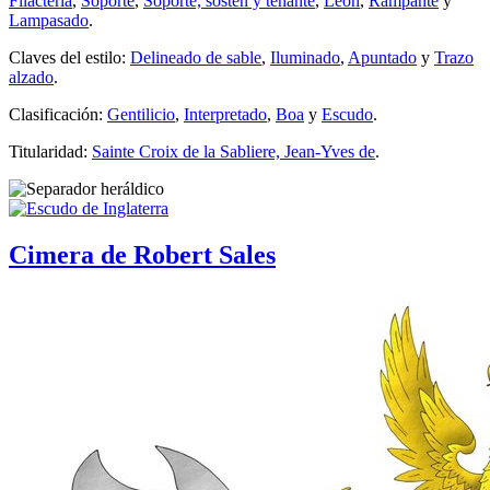
Filacteria
,
Soporte
,
Soporte, sostén y tenante
,
León
,
Rampante
y
Lampasado
.
Claves del estilo:
Delineado de sable
,
Iluminado
,
Apuntado
y
Trazo
alzado
.
Clasificación:
Gentilicio
,
Interpretado
,
Boa
y
Escudo
.
Titularidad:
Sainte Croix de la Sabliere, Jean-Yves de
.
Cimera de Robert Sales