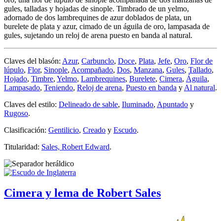
gules, talladas y hojadas de sinople. Timbrado de un yelmo,
adornado de dos lambrequines de azur doblados de plata, un
burelete de plata y azur, cimado de un águila de oro, lampasada de
gules, sujetando un reloj de arena puesto en banda al natural.
Claves del blasón:
Azur
,
Carbunclo
,
Doce
,
Plata
,
Jefe
,
Oro
,
Flor de
lúpulo
,
Flor
,
Sinople
,
Acompañado
,
Dos
,
Manzana
,
Gules
,
Tallado
,
Hojado
,
Timbre
,
Yelmo
,
Lambrequines
,
Burelete
,
Cimera
,
Águila
,
Lampasado
,
Teniendo
,
Reloj de arena
,
Puesto en banda
y
Al natural
.
Claves del estilo:
Delineado de sable
,
Iluminado
,
Apuntado
y
Rugoso
.
Clasificación:
Gentilicio
,
Creado
y
Escudo
.
Titularidad:
Sales, Robert Edward
.
Cimera y lema de Robert Sales