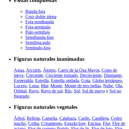
Piezas compuestas
Banda-faja
Cruz doble plena
Faja-semibanda
Faja-semipalo
Palo-semifaja
Semibanda-faja
Semifaja-palo
Semipalo-faja
Figuras naturales inanimadas
Agua
,
Arcoiris
,
Átomo
,
Carro de la Osa Mayor
,
Copo de
nieve
,
Creciente
,
Creciente tornado
,
Decreciente
,
Diamante
,
Esmeralda
,
Estrella
,
Estrella ondada
,
Gota
,
Globo terráqueo
,
Lucero
,
Luna
,
Mar
,
Monte
,
Monte de tres peñas
,
Nube
,
Ola
,
Orbital
,
Rayo
,
Rayo de sol
,
Río
,
Sol
,
Sol de mayo
y
Sol no
figurado
.
Figuras naturales vegetales
Árbol
,
Bellota
,
Camelia
,
Calabaza
,
Cardo
,
Castilleja
,
Cedro
macho
,
Ceiba
,
Crisantemo
,
Eguzki-lore
,
Encina
,
Flor
,
Flor de
aciano
,
Flor de cornejo florido
,
Flor de lis
,
Flor de loto
,
Flor