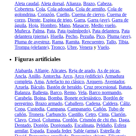
Aleta caudal
,
Aleta dorsal
,
Alianza
,
Brazo
,
Cabeza
,
Cobertera
,
Cola
,
Cola adosada
,
Cola de armiño
,
Cola de
golondrina
,
Corazón
,
Cuello
,
Cuerna de ciervo
,
Cuerna de
corzo
,
Diente
,
Espiga de trigo
,
Garra
,
Garra (ave)
,
Garra de
águila
,
Hoja
,
Hombro
,
Mano
,
Masacre
,
Medio vuelo
,
Muñeca
,
Palma
,
Pata
,
Pata (palmípedo)
,
Pata delantera
,
Pata
delantera (pierna)
,
Huella
,
Pecho
,
Pezuña
,
Pico
,
Pluma (ave)
,
Pluma de avestruz
,
Rama
,
Ramita
,
Rencuentro
,
Tallo
,
Tibia
,
Trompa (elefante)
,
Tronco
,
Ubre
,
Venera
y
Vuelo
.
Figuras artificiales
Alabarda
,
Alfanje
,
Alicates
,
Reja de arado
,
As de picas
,
Ancla
,
Anillo
,
Antorcha
,
Arco
,
Arco (edificio)
,
Armadura
completa
,
Arpa
,
Artefacto no clásico
,
Arquero
,
Aventador
,
Azuela
,
Báculo
,
Bastón de heraldo
,
Cruz procesional
,
Batuta
,
Balanza
,
Ballesta
,
Barco
,
Remo
,
Vela
,
Barco normando
,
Carabela
,
Boina
,
Bomba
,
Bonete eclesiástico
,
Bordón de
peregrino
,
Brazo armado
,
Caballero
,
Cadena
,
Caldera
,
Cáliz
,
Copa
,
Custodia
,
Campana
,
Campanario
,
Cañón
,
Tubo de
cañón
,
Tronera
,
Carbunclo
,
Castillo
,
Cetro
,
Cinta
,
Clarión
,
Clavo
,
Crisol
,
Columna
,
Cordón
,
Crismón de chi rho
,
Daga
,
Dentado
,
Donjón
,
Donjonado
,
Escalinata
,
Peldaño
,
Esfera
armilar
,
Espada
,
Espada feder
,
Sable (arma)
,
Estrella de