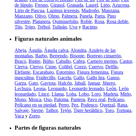
de lúpulo
,
Fresno
,
Girasol
,
Granada
,
Laurel
,
Lirio
,
Azucena
,
Lirio de Pascua
,
Lupinus texensis
,
Madroño
,
Manzana
,
Manzano
,
Olivo
,
Olmo
,
Palmera
,
Panela
,
Parra
,
Pino
silvestre
,
Platanera
,
Quinquefolio
,
Roble
,
Rosa
,
Rosa doble
,
Tilo
,
Trigo
,
Trébol
,
Tulipán
,
Uva
y
Racimo
.
Figuras naturales animales
Abeja
,
Águila
,
Águila calva
,
Alondra
,
Azulejo de las
montañas
,
Barbo
,
Berrendo
,
Bisonte
,
Borrego cimarrón
,
Braco
,
Buitre
,
Búho
,
Caballo
,
Cabra
,
Carnero merino
,
Castor
,
Cierva
,
Ciervo
,
Cisne
,
Colibrí
,
Corzo
,
Cuervo
,
Delfín
,
Elefante
,
Escarabajo
,
Estornino
,
Figura femenina
,
Figura
masculina
,
Frailecillo
,
Gacela
,
Gallo
,
Gallo lira
,
Ganso
,
Garza
,
Gato
,
Gaviota
,
Halcón
,
Jabalí
,
Jaguar
,
Jilgero
,
Lechuza
,
Leona
,
Leopardo
,
Leopardo leonado
,
León
,
León
leopardado
,
Lince
,
Llama
,
Loba
,
Lobo
,
Loro
,
Marleta
,
Mirlo
,
Mono
,
Mosca
,
Oso
,
Paloma
,
Pantera
,
Pavo real
,
Pelícano
,
Pelícano en su piedad
,
Perro
,
Pez
,
Podenco
,
Quetzal
,
Rana
,
Salvaje
,
Sierpe
,
Talbot
,
Tejón
,
Tigre heráldico
,
Toro
,
Tortuga
,
Vaca
y
Zorro
.
Partes de figuras naturales