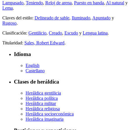
Lampasado
,
Teniendo
,
Reloj de arena
,
Puesto en banda
,
Al natural
y
Lema
.
Claves del estilo:
Delineado de sable
,
Iluminado
,
Apuntado
y
Rugoso
.
Clasificación:
Gentilicio
,
Creado
,
Escudo
y
Lengua latina
.
Titularidad:
Sales, Robert Edward
.
Idioma
English
Castellano
Clases de heráldica
Heráldica gentilicia
Heráldica política
Heráldica militar
Heráldica religiosa
Heráldica socioeconómica
Heráldica imaginaria