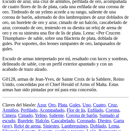
Escudo de azur, una cruz de armiños, perfilada de oro, acompañada
de cuatro flores de lis de plata, cada una enfilada de una corona de
oro. Timbrado de un yelmo acorde a su rango, saliente de una
corona de barón, adornado de dos lambrequines de azur doblados de
oro, un burelete de oro y azur, cimado de un halcón, cascabelado de
azur, coronado de oro, teniendo en su diestra un reloj de arena de
oro y en su siniestra una flor de lis de plata. Lema: «Per Crucem
Triumphans» de sable, sobre una filacteria de plata, doblada de
gules. Por soportes, dos leones rampantes de oro, lampasados de
gules.
Escudo de armas interpretado por mí, resaltado con luces y sombras,
delineado de sable, con un perfil exterior apuntado y con un
acabado de trazo alzado.
G0128, armas de Jean-Yves, de Sainte Croix de la Sabliere, Reino
Unido, concedidas por el Chief Herald of Arms of Malta. Estas
armas han sido pintadas por mí para esta concesión.
Claves del blasón:
Azur
,
Oro
,
Plata
,
Gules
,
Uno
,
Cuatro
,
Cruz
,
Armiños
,
Perfilado
,
Acompañado
,
Flor de lis
,
Enfilado
,
Corona
,
Cimera
,
Cimado
,
Yelmo
,
Saliente
,
Corona de barón
,
Sumado al
escudo
,
Burelete
,
Halcón
,
Cascabelado
,
Coronado
,
Diestro
,
Garra
(ave)
,
Reloj de arena
,
Siniestro
,
Lambrequines
,
Doblado
,
Lema
,