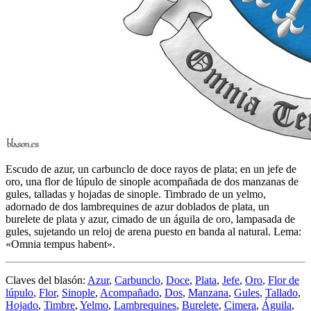
Escudo de azur, un carbunclo de doce rayos de plata; en un jefe de
oro, una flor de lúpulo de sinople acompañada de dos manzanas de
gules, talladas y hojadas de sinople. Timbrado de un yelmo,
adornado de dos lambrequines de azur doblados de plata, un
burelete de plata y azur, cimado de un águila de oro, lampasada de
gules, sujetando un reloj de arena puesto en banda al natural. Lema:
«Omnia tempus habent».
Claves del blasón:
Azur
,
Carbunclo
,
Doce
,
Plata
,
Jefe
,
Oro
,
Flor de
lúpulo
,
Flor
,
Sinople
,
Acompañado
,
Dos
,
Manzana
,
Gules
,
Tallado
,
Hojado
,
Timbre
,
Yelmo
,
Lambrequines
,
Burelete
,
Cimera
,
Águila
,