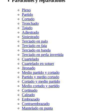
Particiones y reparticiones
Pleno
Partido
Cortado
Tronchado
Tajado
Adiestrado
Siniestrado
Terciado en palo
Terciado en faja
Terciado en banda
Terciado en perla invertida
Cuartelado
Cuartelado en sotuer
Jironado
Medio partido y cortado
Partido y medio cortado
Cortado y medio partido
Medio cortado y partido
Cortinado
Calzado
Embrazado
Contraembrazado
Mantelado en punta