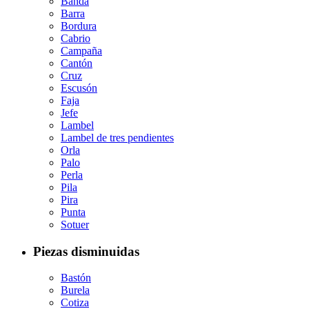
Banda
Barra
Bordura
Cabrio
Campaña
Cantón
Cruz
Escusón
Faja
Jefe
Lambel
Lambel de tres pendientes
Orla
Palo
Perla
Pila
Pira
Punta
Sotuer
Piezas disminuidas
Bastón
Burela
Cotiza