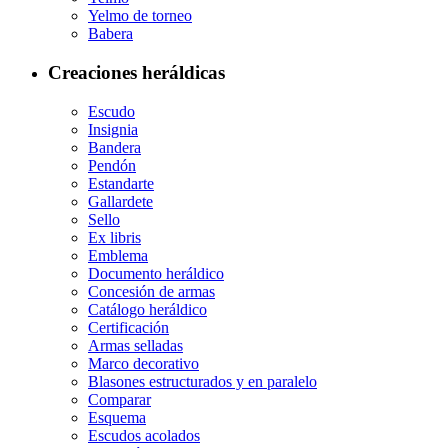
Yelmo de torneo
Babera
Creaciones heráldicas
Escudo
Insignia
Bandera
Pendón
Estandarte
Gallardete
Sello
Ex libris
Emblema
Documento heráldico
Concesión de armas
Catálogo heráldico
Certificación
Armas selladas
Marco decorativo
Blasones estructurados y en paralelo
Comparar
Esquema
Escudos acolados