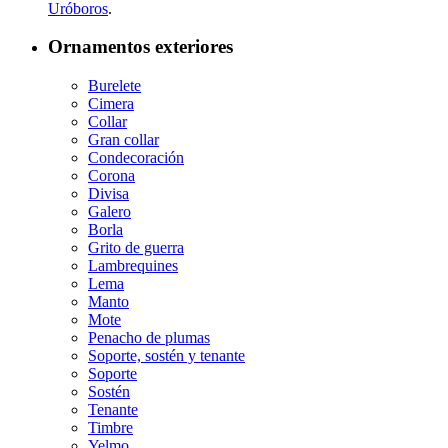
Uróboros
.
Ornamentos exteriores
Burelete
Cimera
Collar
Gran collar
Condecoración
Corona
Divisa
Galero
Borla
Grito de guerra
Lambrequines
Lema
Manto
Mote
Penacho de plumas
Soporte, sostén y tenante
Soporte
Sostén
Tenante
Timbre
Yelmo