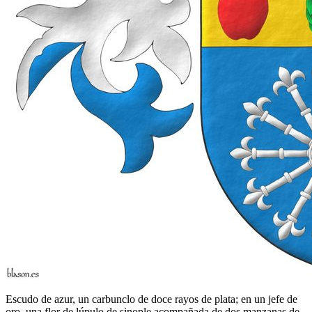
Escudo de azur, un carbunclo de doce rayos de plata; en un jefe de
oro, una flor de lúpulo de sinople acompañada de dos manzanas de