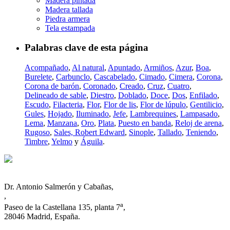
Madera pintada
Madera tallada
Piedra armera
Tela estampada
Palabras clave de esta página
Acompañado
,
Al natural
,
Apuntado
,
Armiños
,
Azur
,
Boa
,
Burelete
,
Carbunclo
,
Cascabelado
,
Cimado
,
Cimera
,
Corona
,
Corona de barón
,
Coronado
,
Creado
,
Cruz
,
Cuatro
,
Delineado de sable
,
Diestro
,
Doblado
,
Doce
,
Dos
,
Enfilado
,
Escudo
,
Filacteria
,
Flor
,
Flor de lis
,
Flor de lúpulo
,
Gentilicio
,
Gules
,
Hojado
,
Iluminado
,
Jefe
,
Lambrequines
,
Lampasado
,
Lema
,
Manzana
,
Oro
,
Plata
,
Puesto en banda
,
Reloj de arena
,
Rugoso
,
Sales, Robert Edward
,
Sinople
,
Tallado
,
Teniendo
,
Timbre
,
Yelmo
y
Águila
.
Dr. Antonio Salmerón y Cabañas,
,
a
Paseo de la Castellana 135, planta 7
,
28046 Madrid, España.