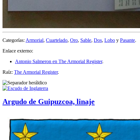
Categorías:
Armorial
,
Cuartelado
,
Oro
,
Sable
,
Dos
,
Lobo
y
Pasante
.
Enlace externo:
Antonio Salmeron en The Armorial Register
.
Raíz:
The Armorial Register
.
Argudo de Guipuzcoa, linaje