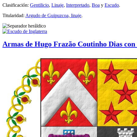
Clasificación:
Gentilicio
,
Linaje
,
Interpretado
,
Boa
y
Escudo
.
Titularidad:
Argudo de Guipuzcoa, linaje
.
Armas de Hugo Frazão Coutinho Dias con 