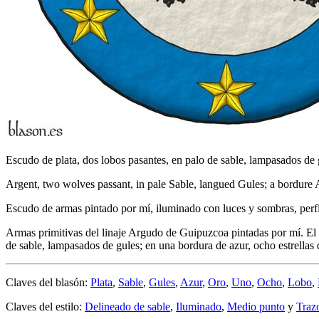
Escudo de plata, dos lobos pasantes, en palo de sable, lampasados de 
Argent, two wolves passant, in pale Sable, langued Gules; a bordure 
Escudo de armas pintado por mí, iluminado con luces y sombras, perfi
Armas primitivas del linaje Argudo de Guipuzcoa pintadas por mí. El l
de sable, lampasados de gules; en una bordura de azur, ocho estrellas 
Claves del blasón:
Plata
,
Sable
,
Gules
,
Azur
,
Oro
,
Uno
,
Ocho
,
Lobo
,
Claves del estilo:
Delineado de sable
,
Iluminado
,
Medio punto
y
Traz