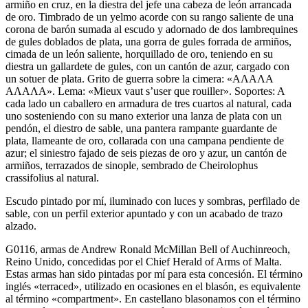
armiño en cruz, en la diestra del jefe una cabeza de león arrancada
de oro. Timbrado de un yelmo acorde con su rango saliente de una
corona de barón sumada al escudo y adornado de dos lambrequines
de gules doblados de plata, una gorra de gules forrada de armiños,
cimada de un león saliente, horquillado de oro, teniendo en su
diestra un gallardete de gules, con un cantón de azur, cargado con
un sotuer de plata. Grito de guerra sobre la cimera: «ΑΛΑΛΑ
ΑΛΑΛΑ». Lema: «Mieux vaut s’user que rouiller». Soportes: A
cada lado un caballero en armadura de tres cuartos al natural, cada
uno sosteniendo con su mano exterior una lanza de plata con un
pendón, el diestro de sable, una pantera rampante guardante de
plata, llameante de oro, collarada con una campana pendiente de
azur; el siniestro fajado de seis piezas de oro y azur, un cantón de
armiños, terrazados de sinople, sembrado de Cheirolophus
crassifolius al natural.
Escudo pintado por mí, iluminado con luces y sombras, perfilado de
sable, con un perfil exterior apuntado y con un acabado de trazo
alzado.
G0116, armas de Andrew Ronald McMillan Bell of Auchinreoch,
Reino Unido, concedidas por el Chief Herald of Arms of Malta.
Estas armas han sido pintadas por mí para esta concesión. El término
inglés «
terraced
», utilizado en ocasiones en el blasón, es equivalente
al término «
compartment
». En castellano blasonamos con el término