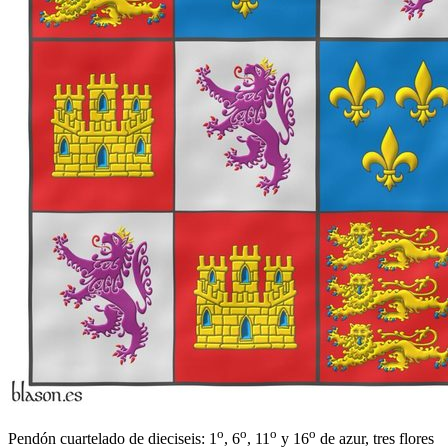
o
o
o
o
Pendón cuartelado de dieciseis: 1
, 6
, 11
y 16
de azur, tres flores