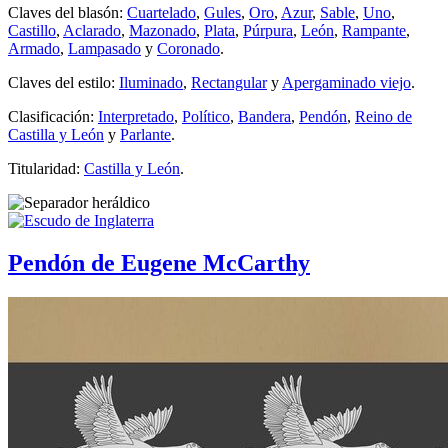
Claves del blasón:
Cuartelado
,
Gules
,
Oro
,
Azur
,
Sable
,
Uno
,
Castillo
,
Aclarado
,
Mazonado
,
Plata
,
Púrpura
,
León
,
Rampante
,
Armado
,
Lampasado
y
Coronado
.
Claves del estilo:
Iluminado
,
Rectangular
y
Apergaminado viejo
.
Clasificación:
Interpretado
,
Político
,
Bandera
,
Pendón
,
Reino de
Castilla y León
y
Parlante
.
Titularidad:
Castilla y León
.
Pendón de Eugene McCarthy