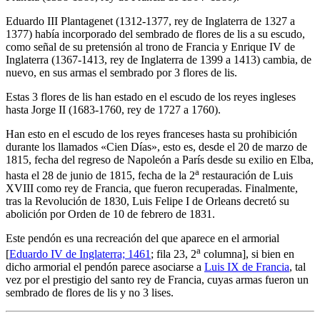
Eduardo III Plantagenet (1312-1377, rey de Inglaterra de 1327 a
1377) había incorporado del sembrado de flores de lis a su escudo,
como señal de su pretensión al trono de Francia y Enrique IV de
Inglaterra (1367-1413, rey de Inglaterra de 1399 a 1413) cambia, de
nuevo, en sus armas el sembrado por 3 flores de lis.
Estas 3 flores de lis han estado en el escudo de los reyes ingleses
hasta Jorge II (1683-1760, rey de 1727 a 1760).
Han esto en el escudo de los reyes franceses hasta su prohibición
durante los llamados «
Cien Días
», esto es, desde el 20 de marzo de
1815, fecha del regreso de Napoleón a París desde su exilio en Elba,
a
hasta el 28 de junio de 1815, fecha de la 2
restauración de Luis
XVIII como rey de Francia, que fueron recuperadas. Finalmente,
tras la Revolución de 1830, Luis Felipe I de Orleans decretó su
abolición por Orden de 10 de febrero de 1831.
Este pendón es una recreación del que aparece en el armorial
a
[
Eduardo IV de Inglaterra; 1461
; fila 23, 2
columna], si bien en
dicho armorial el pendón parece asociarse a
Luis IX de Francia
, tal
vez por el prestigio del santo rey de Francia, cuyas armas fueron un
sembrado de flores de lis y no 3 lises.