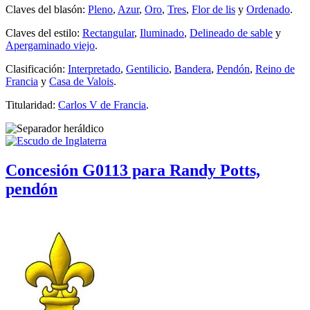
Claves del blasón:
Pleno
,
Azur
,
Oro
,
Tres
,
Flor de lis
y
Ordenado
.
Claves del estilo:
Rectangular
,
Iluminado
,
Delineado de sable
y
Apergaminado viejo
.
Clasificación:
Interpretado
,
Gentilicio
,
Bandera
,
Pendón
,
Reino de
Francia
y
Casa de Valois
.
Titularidad:
Carlos V de Francia
.
Concesión G0113 para Randy Potts,
pendón