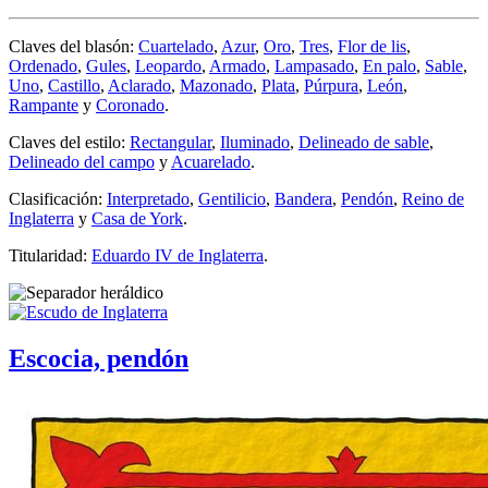
Claves del blasón:
Cuartelado
,
Azur
,
Oro
,
Tres
,
Flor de lis
,
Ordenado
,
Gules
,
Leopardo
,
Armado
,
Lampasado
,
En palo
,
Sable
,
Uno
,
Castillo
,
Aclarado
,
Mazonado
,
Plata
,
Púrpura
,
León
,
Rampante
y
Coronado
.
Claves del estilo:
Rectangular
,
Iluminado
,
Delineado de sable
,
Delineado del campo
y
Acuarelado
.
Clasificación:
Interpretado
,
Gentilicio
,
Bandera
,
Pendón
,
Reino de
Inglaterra
y
Casa de York
.
Titularidad:
Eduardo IV de Inglaterra
.
Escocia, pendón