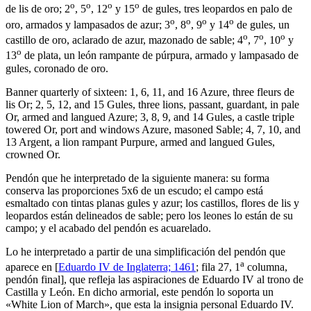
o
o
o
o
de lis de oro; 2
, 5
, 12
y 15
de gules, tres leopardos en palo de
o
o
o
o
oro, armados y lampasados de azur; 3
, 8
, 9
y 14
de gules, un
o
o
o
castillo de oro, aclarado de azur, mazonado de sable; 4
, 7
, 10
y
o
13
de plata, un león rampante de púrpura, armado y lampasado de
gules, coronado de oro.
Banner quarterly of sixteen: 1, 6, 11, and 16 Azure, three fleurs de
lis Or; 2, 5, 12, and 15 Gules, three lions, passant, guardant, in pale
Or, armed and langued Azure; 3, 8, 9, and 14 Gules, a castle triple
towered Or, port and windows Azure, masoned Sable; 4, 7, 10, and
13 Argent, a lion rampant Purpure, armed and langued Gules,
crowned Or.
Pendón que he interpretado de la siguiente manera: su forma
conserva las proporciones 5x6 de un escudo; el campo está
esmaltado con tintas planas gules y azur; los castillos, flores de lis y
leopardos están delineados de sable; pero los leones lo están de su
campo; y el acabado del pendón es acuarelado.
Lo he interpretado a partir de una simplificación del pendón que
a
aparece en [
Eduardo IV de Inglaterra; 1461
; fila 27, 1
columna,
pendón final], que refleja las aspiraciones de Eduardo IV al trono de
Castilla y León. En dicho armorial, este pendón lo soporta un
«
White Lion of March
», que esta la insignia personal Eduardo IV.