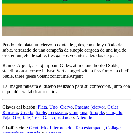
Pendón de plata, un ciervo pasante de gules, ramado y uñado de
sable, terrazado de una campaña de sinople cargada de una faja de
oro; en un jefe de sable, tres gansos volantes alterados de plata
Banner Argent, a stag trippant Gules, attired and hoofed Sable,
standing on a terrace in base Vert charged with a fess Or; on a chief
Sable, three geese volant contourné Argent
La imagen muestra el diseño realizado para su confección, junto con
el pendón ya fabricado en tela.
Claves del blasón:
Plata
,
Uno
,
Ciervo
,
Pasante (ciervo)
,
Gules
,
Ramado
,
Uñado
,
Sable
,
Terrazado
,
Campaña
,
Sinople
,
Cargado
,
Faja
,
Oro
,
Jefe
,
Tres
,
Ganso
,
Volante
y
Alterado
.
Clasificación:
Gentilicio
,
Interpretado
,
Tela estampada
,
Collage
,