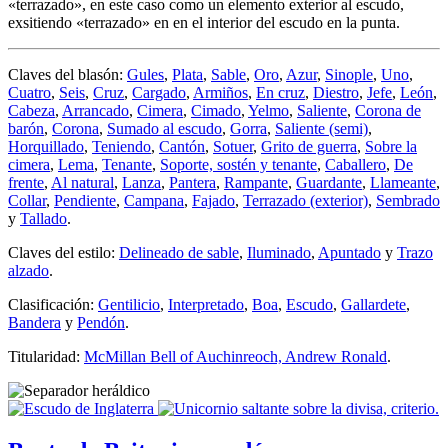
«
terrazado
», en este caso como un elemento exterior al escudo,
exsitiendo «
terrazado
» en en el interior del escudo en la punta.
Claves del blasón:
Gules
,
Plata
,
Sable
,
Oro
,
Azur
,
Sinople
,
Uno
,
Cuatro
,
Seis
,
Cruz
,
Cargado
,
Armiños
,
En cruz
,
Diestro
,
Jefe
,
León
,
Cabeza
,
Arrancado
,
Cimera
,
Cimado
,
Yelmo
,
Saliente
,
Corona de
barón
,
Corona
,
Sumado al escudo
,
Gorra
,
Saliente (semi)
,
Horquillado
,
Teniendo
,
Cantón
,
Sotuer
,
Grito de guerra
,
Sobre la
cimera
,
Lema
,
Tenante
,
Soporte, sostén y tenante
,
Caballero
,
De
frente
,
Al natural
,
Lanza
,
Pantera
,
Rampante
,
Guardante
,
Llameante
,
Collar
,
Pendiente
,
Campana
,
Fajado
,
Terrazado (exterior)
,
Sembrado
y
Tallado
.
Claves del estilo:
Delineado de sable
,
Iluminado
,
Apuntado
y
Trazo
alzado
.
Clasificación:
Gentilicio
,
Interpretado
,
Boa
,
Escudo
,
Gallardete
,
Bandera
y
Pendón
.
Titularidad:
McMillan Bell of Auchinreoch, Andrew Ronald
.