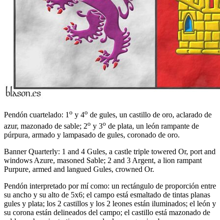
o
o
Pendón cuartelado: 1
y 4
de gules, un castillo de oro, aclarado de
o
o
azur, mazonado de sable; 2
y 3
de plata, un león rampante de
púrpura, armado y lampasado de gules, coronado de oro.
Banner Quarterly: 1 and 4 Gules, a castle triple towered Or, port and
windows Azure, masoned Sable; 2 and 3 Argent, a lion rampant
Purpure, armed and langued Gules, crowned Or.
Pendón interpretado por mí como: un rectángulo de proporción entre
su ancho y su alto de 5x6; el campo está esmaltado de tintas planas
gules y plata; los 2 castillos y los 2 leones están iluminados; el león y
su corona están delineados del campo; el castillo está mazonado de