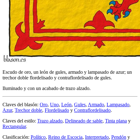
Escudo de oro, un león de gules, armado y lampasado de azur; un
trechor doble flordelisado y contraflordelisado de gules.
Iluminado y con un acabado de trazo alzado.
Claves del blasón:
Oro
,
Uno
,
León
,
Gules
,
Armado
,
Lampasado
,
Azur
,
Trechor doble
,
Flordelisado
y
Contraflordelisado
.
Claves del estilo:
Trazo alzado
,
Delineado de sable
,
Tinta plana
y
Rectangular
.
Clasificación:
Político
,
Reino de Escocia
,
Interpretado
,
Pendón
y