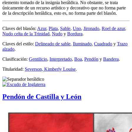
elemento tomado de la insignia heráldica. No obstante, se trata
únicamente de un recurso artístico y decorativo que no forma parte
de la descripción heráldica, esto es, no forma parte del blasón.
Claves del blasón:
Azur
,
Plata
,
Sable
,
Uno
,
Jironado
,
Roel de azur
,
Nudo celta de la Trinidad
,
Nudo
y
Bordura
.
Claves del estilo:
Delineado de sable
,
Iluminado
,
Cuadrado
y
Trazo
alzado
.
Clasificación:
Gentilicio
,
Interpretado
,
Boa
,
Pendón
y
Bandera
.
Titularidad:
Severson, Kimberly Louise
.
Pendón de Castilla y León