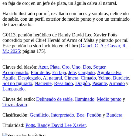
en faja de oro; en un jefe de plata, un águila calva al natural.
Ha sido ilustrado por mí, resaltado con luces y sombras, delineado
de sable, con un perfil exterior de medio punto y con un terminado
de trazo alzado.
G0113, pendón heráldico de Randy David Lee Xavier Potts
concedido por el Chief Herald of Arms of Malta y pintado por mí.
Este pendón ha sido incluido en el libro [
Gauci, C. A.; Cassar, R.
M.; 2025
; página 175].
Claves del blasón:
Azur
,
Plata
,
Oro
,
Uno
,
Dos
,
Sotuer
,
Acompañado
,
Flor de lis
,
En faja
,
Jefe
,
Cargado
,
Águila calva
,
Águila
,
Desplegado
,
Al natural
,
Cimera
,
Cimado
,
Yelmo
,
Burelete
,
Sol no figurado
,
Naciente
,
Resaltado
,
Dragón
,
Pasante
,
Armado
y
Lampasado
.
Claves del estilo:
Delineado de sable
,
Iluminado
,
Medio punto
y
Trazo alzado
.
Clasificación:
Gentilicio
,
Interpretado
,
Boa
,
Pendón
y
Bandera
.
Titularidad:
Potts, Randy David Lee Xavier
.