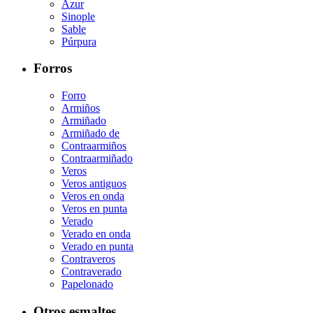
Azur
Sinople
Sable
Púrpura
Forros
Forro
Armiños
Armiñado
Armiñado de
Contraarmiños
Contraarmiñado
Veros
Veros antiguos
Veros en onda
Veros en punta
Verado
Verado en onda
Verado en punta
Contraveros
Contraverado
Papelonado
Otros esmaltes