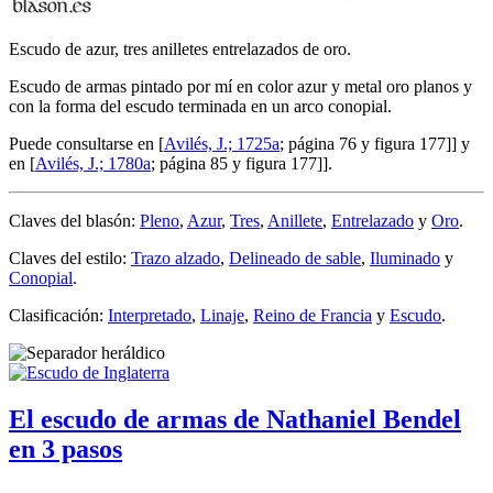
Escudo de azur, tres anilletes entrelazados de oro.
Escudo de armas pintado por mí en color azur y metal oro planos y
con la forma del escudo terminada en un arco conopial.
Puede consultarse en [
Avilés, J.; 1725a
; página 76 y figura 177]] y
en [
Avilés, J.; 1780a
; página 85 y figura 177]].
Claves del blasón:
Pleno
,
Azur
,
Tres
,
Anillete
,
Entrelazado
y
Oro
.
Claves del estilo:
Trazo alzado
,
Delineado de sable
,
Iluminado
y
Conopial
.
Clasificación:
Interpretado
,
Linaje
,
Reino de Francia
y
Escudo
.
El escudo de armas de Nathaniel Bendel
en 3 pasos