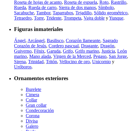
Roseta de hojas de acanto
,
Roseta de espuela
,
Roto
,
Rastrillo
,
Rueda
,
Rueda de carro
,
Sierra de dos manos
,
Símbolo
,
Sacabuche
,
Tambor
,
Taparrabos
,
Tejadillo
,
Sólido geométrico
,
Tetraedro
,
Torre
,
Tridente
,
Trompeta
,
Vajra doble
y
Yunque
.
Figuras inmateriales
Ángel
,
Arcángel
,
Basilisco
,
Corazón llameante
,
Sagrado
Corazón de Jesús
,
Cordero pascual
,
Dragante
,
Dragón
,
Guiverno
,
Fénix
,
Garuda
,
Grifo
,
Grifo marino
,
Justicia
,
León
marino
,
Mano alada
,
Virgen de la Merced
,
Pegaso
,
San Jorge
,
Sirena
,
Trinidad
,
Tritón
,
Vellocino de oro
,
Unicornio
y
Uróboros
.
Ornamentos exteriores
Burelete
Cimera
Collar
Gran collar
Condecoración
Corona
Divisa
Galero