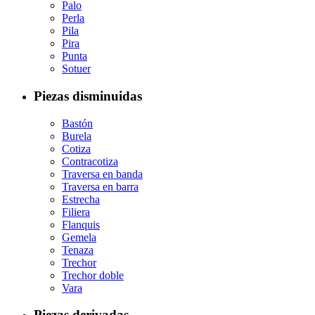
Palo
Perla
Pila
Pira
Punta
Sotuer
Piezas disminuidas
Bastón
Burela
Cotiza
Contracotiza
Traversa en banda
Traversa en barra
Estrecha
Filiera
Flanquis
Gemela
Tenaza
Trechor
Trechor doble
Vara
Piezas derivadas