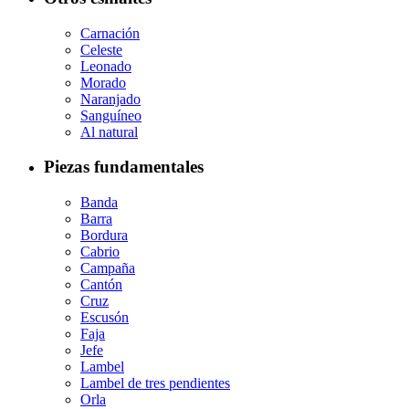
Carnación
Celeste
Leonado
Morado
Naranjado
Sanguíneo
Al natural
Piezas fundamentales
Banda
Barra
Bordura
Cabrio
Campaña
Cantón
Cruz
Escusón
Faja
Jefe
Lambel
Lambel de tres pendientes
Orla