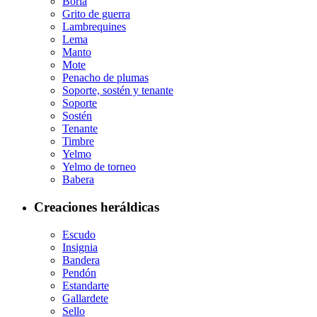
Borla
Grito de guerra
Lambrequines
Lema
Manto
Mote
Penacho de plumas
Soporte, sostén y tenante
Soporte
Sostén
Tenante
Timbre
Yelmo
Yelmo de torneo
Babera
Creaciones heráldicas
Escudo
Insignia
Bandera
Pendón
Estandarte
Gallardete
Sello