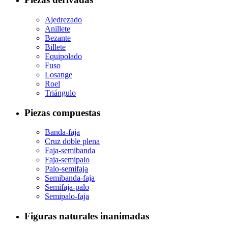
Ajedrezado
Anillete
Bezante
Billete
Equipolado
Fuso
Losange
Roel
Triángulo
Piezas compuestas
Banda-faja
Cruz doble plena
Faja-semibanda
Faja-semipalo
Palo-semifaja
Semibanda-faja
Semifaja-palo
Semipalo-faja
Figuras naturales inanimadas