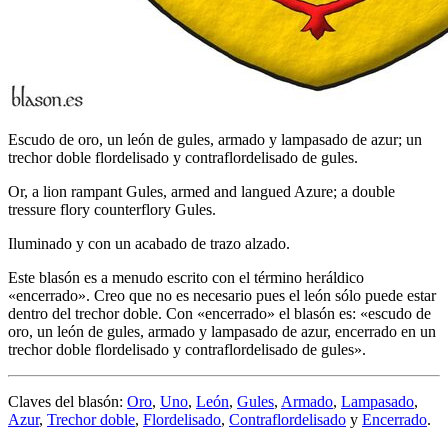
Escudo de oro, un león de gules, armado y lampasado de azur; un
trechor doble flordelisado y contraflordelisado de gules.
Or, a lion rampant Gules, armed and langued Azure; a double
tressure flory counterflory Gules.
Iluminado y con un acabado de trazo alzado.
Este blasón es a menudo escrito con el término heráldico
«
encerrado
». Creo que no es necesario pues el león sólo puede estar
dentro del trechor doble. Con «
encerrado
» el blasón es: «
escudo de
oro, un león de gules, armado y lampasado de azur, encerrado en un
trechor doble flordelisado y contraflordelisado de gules
».
Claves del blasón:
Oro
,
Uno
,
León
,
Gules
,
Armado
,
Lampasado
,
Azur
,
Trechor doble
,
Flordelisado
,
Contraflordelisado
y
Encerrado
.