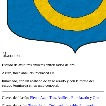
Escudo de azur, tres anilletes entrelazados de oro.
Azure, three annulets interlaced Or.
Iluminado, con un acabado de trazo alzado y con la forma del
escudo terminada en un arco conopial.
Claves del blasón:
Pleno
,
Azur
,
Tres
,
Anillete
,
Entrelazado
y
Oro
.
Claves del estilo:
Trazo alzado
,
Delineado de sable
,
Iluminado
y