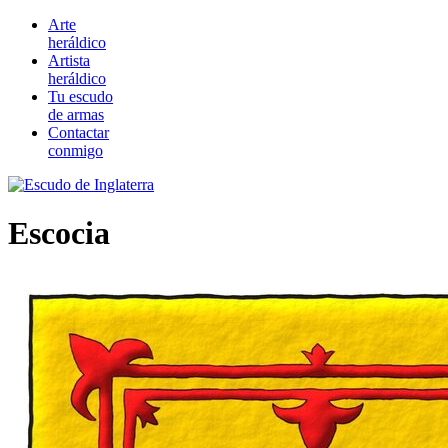
Arte
heráldico
Artista
heráldico
Tu escudo
de armas
Contactar
conmigo
Escocia