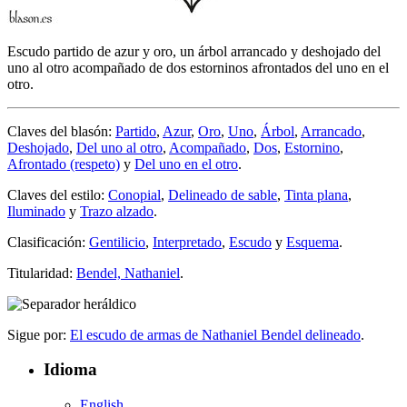
Escudo partido de azur y oro, un árbol arrancado y deshojado del
uno al otro acompañado de dos estorninos afrontados del uno en el
otro.
Claves del blasón:
Partido
,
Azur
,
Oro
,
Uno
,
Árbol
,
Arrancado
,
Deshojado
,
Del uno al otro
,
Acompañado
,
Dos
,
Estornino
,
Afrontado (respeto)
y
Del uno en el otro
.
Claves del estilo:
Conopial
,
Delineado de sable
,
Tinta plana
,
Iluminado
y
Trazo alzado
.
Clasificación:
Gentilicio
,
Interpretado
,
Escudo
y
Esquema
.
Titularidad:
Bendel, Nathaniel
.
Sigue por:
El escudo de armas de Nathaniel Bendel delineado
.
Idioma
English