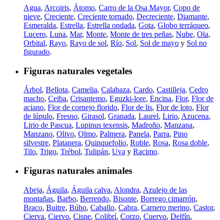
Agua
,
Arcoiris
,
Átomo
,
Carro de la Osa Mayor
,
Copo de
nieve
,
Creciente
,
Creciente tornado
,
Decreciente
,
Diamante
,
Esmeralda
,
Estrella
,
Estrella ondada
,
Gota
,
Globo terráqueo
,
Lucero
,
Luna
,
Mar
,
Monte
,
Monte de tres peñas
,
Nube
,
Ola
,
Orbital
,
Rayo
,
Rayo de sol
,
Río
,
Sol
,
Sol de mayo
y
Sol no
figurado
.
Figuras naturales vegetales
Árbol
,
Bellota
,
Camelia
,
Calabaza
,
Cardo
,
Castilleja
,
Cedro
macho
,
Ceiba
,
Crisantemo
,
Eguzki-lore
,
Encina
,
Flor
,
Flor de
aciano
,
Flor de cornejo florido
,
Flor de lis
,
Flor de loto
,
Flor
de lúpulo
,
Fresno
,
Girasol
,
Granada
,
Laurel
,
Lirio
,
Azucena
,
Lirio de Pascua
,
Lupinus texensis
,
Madroño
,
Manzana
,
Manzano
,
Olivo
,
Olmo
,
Palmera
,
Panela
,
Parra
,
Pino
silvestre
,
Platanera
,
Quinquefolio
,
Roble
,
Rosa
,
Rosa doble
,
Tilo
,
Trigo
,
Trébol
,
Tulipán
,
Uva
y
Racimo
.
Figuras naturales animales
Abeja
,
Águila
,
Águila calva
,
Alondra
,
Azulejo de las
montañas
,
Barbo
,
Berrendo
,
Bisonte
,
Borrego cimarrón
,
Braco
,
Buitre
,
Búho
,
Caballo
,
Cabra
,
Carnero merino
,
Castor
,
Cierva
,
Ciervo
,
Cisne
,
Colibrí
,
Corzo
,
Cuervo
,
Delfín
,