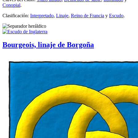
Conopial
.
Clasificación:
Interpretado
,
Linaje
,
Reino de Francia
y
Escudo
.
Bourgeois, linaje de Borgoña