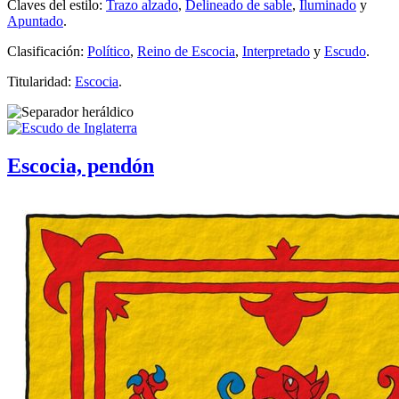
Claves del estilo:
Trazo alzado
,
Delineado de sable
,
Iluminado
y
Apuntado
.
Clasificación:
Político
,
Reino de Escocia
,
Interpretado
y
Escudo
.
Titularidad:
Escocia
.
Escocia, pendón