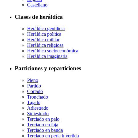
Castellano
Clases de heráldica
Heráldica gentilicia
Heráldica política
Heráldica militar
Heráldica religiosa
Heráldica socioeconómica
Heráldica imaginaria
Particiones y reparticiones
Pleno
Partido
Cortado
Tronchado
Tajado
Adiestrado
Siniestrado
Terciado en palo
Terciado en faja
Terciado en banda
Terciado en perla invertida