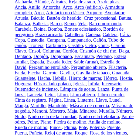
Alabarda
,
Alfanje
,
Alicates
,
Reja de arado
,
As de picas
,
Ancla
,
Anillo
,
Antorcha
,
Arco
,
Arco (edificio)
,
Armadura
completa
,
Arpa
,
Artefacto no clásico
,
Arquero
,
Aventador
,
Azuela
,
Báculo
,
Bastón de heraldo
,
Cruz procesional
,
Batuta
,
Balanza
,
Ballesta
,
Barco
,
Remo
,
Vela
,
Barco normando
,
Carabela
,
Boina
,
Bomba
,
Bonete eclesiástico
,
Bordón de
peregrino
,
Brazo armado
,
Caballero
,
Cadena
,
Caldera
,
Cáliz
,
Copa
,
Custodia
,
Campana
,
Campanario
,
Cañón
,
Tubo de
cañón
,
Tronera
,
Carbunclo
,
Castillo
,
Cetro
,
Cinta
,
Clarión
,
Clavo
,
Crisol
,
Columna
,
Cordón
,
Crismón de chi rho
,
Daga
,
Dentado
,
Donjón
,
Donjonado
,
Escalinata
,
Peldaño
,
Esfera
armilar
,
Espada
,
Espada feder
,
Sable (arma)
,
Estrella de
David
,
Pergamino enrollado
,
Pergamino abierto
,
Filacteria
,
Falda
,
Flecha
,
Garrote
,
Gavilla
,
Gavilla de tabaco
,
Guadaña
,
Guantelete
,
Hacha
,
Hebilla
,
Hierro de marcar
,
Hórreo
,
Hostia
,
Hoguera
,
Húsar alado polaco
,
Iglesia
,
Ínfula
,
Incensario
,
Quemador de incienso
,
Lámpara de aceite
,
Lanza
,
Punta de
lanza
,
Lanceta
,
Letra
,
Libro
,
Libro abierto
,
Libro cerrado
,
Cinta de registro
,
Página
,
Línea
,
Linterna
,
Llave
,
Lunel
,
Manga
,
Martillo
,
Mandoble
,
Máscara de comedia
,
Máscara de
tragedia
,
Menorá
,
Mortero
,
Maja
,
Minarete
,
Muralla
,
Número
,
Nudo
,
Nudo celta de la Trinidad
,
Nudo celta trebolado
,
Par de
odres
,
Peine
,
Piano
,
Piedra de molino
,
Anilla de molino
,
Rueda de molino
,
Pincel
,
Pluma
,
Pote
,
Potenza
,
Puente
,
Puerta
,
Puñeta
,
Reloj de arena
,
Roque
,
Rosa de los vientos
,