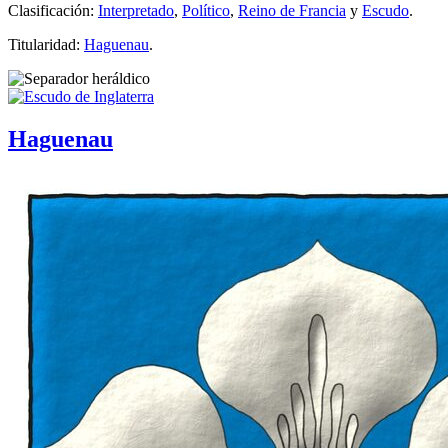
Clasificación:
Interpretado
,
Político
,
Reino de Francia
y
Escudo
.
Titularidad:
Haguenau
.
Haguenau