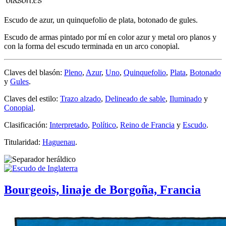
Escudo de azur, un quinquefolio de plata, botonado de gules.
Escudo de armas pintado por mí en color azur y metal oro planos y
con la forma del escudo terminada en un arco conopial.
Claves del blasón:
Pleno
,
Azur
,
Uno
,
Quinquefolio
,
Plata
,
Botonado
y
Gules
.
Claves del estilo:
Trazo alzado
,
Delineado de sable
,
Iluminado
y
Conopial
.
Clasificación:
Interpretado
,
Político
,
Reino de Francia
y
Escudo
.
Titularidad:
Haguenau
.
Bourgeois, linaje de Borgoña, Francia