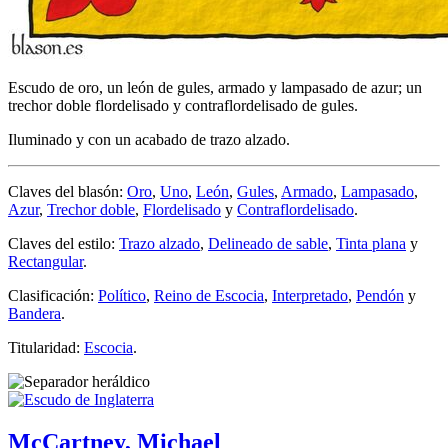
Escudo de oro, un león de gules, armado y lampasado de azur; un
trechor doble flordelisado y contraflordelisado de gules.
Iluminado y con un acabado de trazo alzado.
Claves del blasón:
Oro
,
Uno
,
León
,
Gules
,
Armado
,
Lampasado
,
Azur
,
Trechor doble
,
Flordelisado
y
Contraflordelisado
.
Claves del estilo:
Trazo alzado
,
Delineado de sable
,
Tinta plana
y
Rectangular
.
Clasificación:
Político
,
Reino de Escocia
,
Interpretado
,
Pendón
y
Bandera
.
Titularidad:
Escocia
.
McCartney, Michael