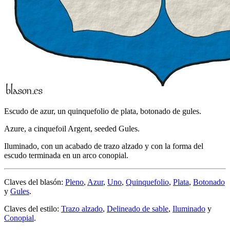
Escudo de azur, un quinquefolio de plata, botonado de gules.
Azure, a cinquefoil Argent, seeded Gules.
Iluminado, con un acabado de trazo alzado y con la forma del
escudo terminada en un arco conopial.
Claves del blasón:
Pleno
,
Azur
,
Uno
,
Quinquefolio
,
Plata
,
Botonado
y
Gules
.
Claves del estilo:
Trazo alzado
,
Delineado de sable
,
Iluminado
y
Conopial
.