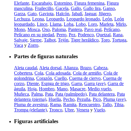
Elefante
,
Escarabajo
,
Estornino
,
Figura femenina
,
Figura
masculina
,
Frailecillo
,
Gacela
,
Gallo
,
Gallo lira
,
Ganso
,
Garza
,
Gato
,
Gaviota
,
Halcón
,
Jabalí
,
Jaguar
,
Jilgero
,
Lechuza
,
Leona
,
Leopardo
,
Leopardo leonado
,
León
,
León
leopardado
,
Lince
,
Llama
,
Loba
,
Lobo
,
Loro
,
Marleta
,
Mirlo
,
Mono
,
Mosca
,
Oso
,
Paloma
,
Pantera
,
Pavo real
,
Pelícano
,
Pelícano en su piedad
,
Perro
,
Pez
,
Podenco
,
Quetzal
,
Rana
,
Salvaje
,
Sierpe
,
Talbot
,
Tejón
,
Tigre heráldico
,
Toro
,
Tortuga
,
Vaca
y
Zorro
.
Partes de figuras naturales
Aleta caudal
,
Aleta dorsal
,
Alianza
,
Brazo
,
Cabeza
,
Cobertera
,
Cola
,
Cola adosada
,
Cola de armiño
,
Cola de
golondrina
,
Corazón
,
Cuello
,
Cuerna de ciervo
,
Cuerna de
corzo
,
Diente
,
Espiga de trigo
,
Garra
,
Garra (ave)
,
Garra de
águila
,
Hoja
,
Hombro
,
Mano
,
Masacre
,
Medio vuelo
,
Muñeca
,
Palma
,
Pata
,
Pata (palmípedo)
,
Pata delantera
,
Pata
delantera (pierna)
,
Huella
,
Pecho
,
Pezuña
,
Pico
,
Pluma (ave)
,
Pluma de avestruz
,
Rama
,
Ramita
,
Rencuentro
,
Tallo
,
Tibia
,
Trompa (elefante)
,
Tronco
,
Ubre
,
Venera
y
Vuelo
.
Figuras artificiales