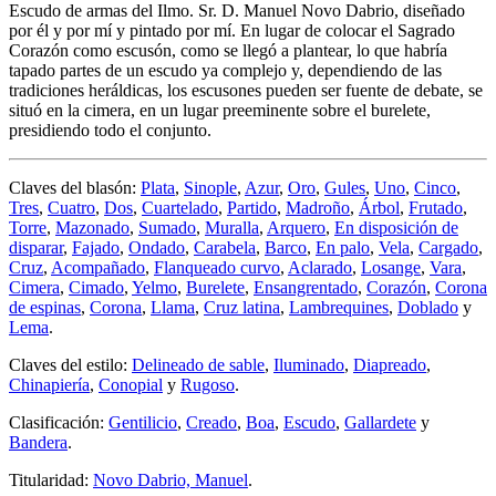
Escudo de armas del Ilmo. Sr. D. Manuel Novo Dabrio, diseñado
por él y por mí y pintado por mí. En lugar de colocar el Sagrado
Corazón como escusón, como se llegó a plantear, lo que habría
tapado partes de un escudo ya complejo y, dependiendo de las
tradiciones heráldicas, los escusones pueden ser fuente de debate, se
situó en la cimera, en un lugar preeminente sobre el burelete,
presidiendo todo el conjunto.
Claves del blasón:
Plata
,
Sinople
,
Azur
,
Oro
,
Gules
,
Uno
,
Cinco
,
Tres
,
Cuatro
,
Dos
,
Cuartelado
,
Partido
,
Madroño
,
Árbol
,
Frutado
,
Torre
,
Mazonado
,
Sumado
,
Muralla
,
Arquero
,
En disposición de
disparar
,
Fajado
,
Ondado
,
Carabela
,
Barco
,
En palo
,
Vela
,
Cargado
,
Cruz
,
Acompañado
,
Flanqueado curvo
,
Aclarado
,
Losange
,
Vara
,
Cimera
,
Cimado
,
Yelmo
,
Burelete
,
Ensangrentado
,
Corazón
,
Corona
de espinas
,
Corona
,
Llama
,
Cruz latina
,
Lambrequines
,
Doblado
y
Lema
.
Claves del estilo:
Delineado de sable
,
Iluminado
,
Diapreado
,
Chinapiería
,
Conopial
y
Rugoso
.
Clasificación:
Gentilicio
,
Creado
,
Boa
,
Escudo
,
Gallardete
y
Bandera
.
Titularidad:
Novo Dabrio, Manuel
.