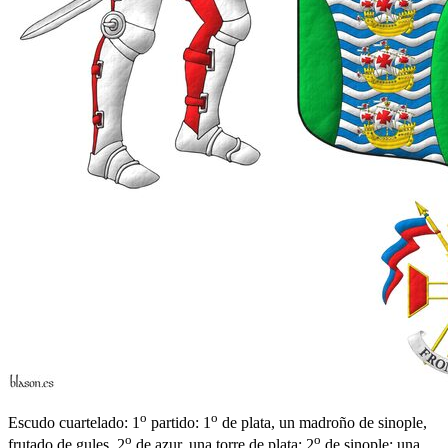
o
o
Escudo cuartelado: 1
partido: 1
de plata, un madroño de sinople,
o
o
frutado de gules, 2
de azur, una torre de plata; 2
de sinople: una