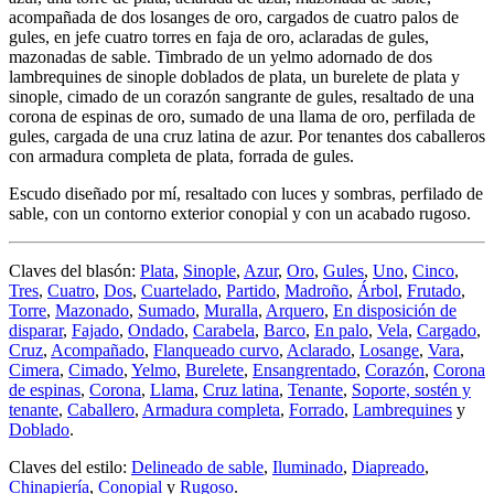
acompañada de dos losanges de oro, cargados de cuatro palos de
gules, en jefe cuatro torres en faja de oro, aclaradas de gules,
mazonadas de sable. Timbrado de un yelmo adornado de dos
lambrequines de sinople doblados de plata, un burelete de plata y
sinople, cimado de un corazón sangrante de gules, resaltado de una
corona de espinas de oro, sumado de una llama de oro, perfilada de
gules, cargada de una cruz latina de azur. Por tenantes dos caballeros
con armadura completa de plata, forrada de gules.
Escudo diseñado por mí, resaltado con luces y sombras, perfilado de
sable, con un contorno exterior conopial y con un acabado rugoso.
Claves del blasón:
Plata
,
Sinople
,
Azur
,
Oro
,
Gules
,
Uno
,
Cinco
,
Tres
,
Cuatro
,
Dos
,
Cuartelado
,
Partido
,
Madroño
,
Árbol
,
Frutado
,
Torre
,
Mazonado
,
Sumado
,
Muralla
,
Arquero
,
En disposición de
disparar
,
Fajado
,
Ondado
,
Carabela
,
Barco
,
En palo
,
Vela
,
Cargado
,
Cruz
,
Acompañado
,
Flanqueado curvo
,
Aclarado
,
Losange
,
Vara
,
Cimera
,
Cimado
,
Yelmo
,
Burelete
,
Ensangrentado
,
Corazón
,
Corona
de espinas
,
Corona
,
Llama
,
Cruz latina
,
Tenante
,
Soporte, sostén y
tenante
,
Caballero
,
Armadura completa
,
Forrado
,
Lambrequines
y
Doblado
.
Claves del estilo:
Delineado de sable
,
Iluminado
,
Diapreado
,
Chinapiería
,
Conopial
y
Rugoso
.