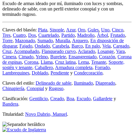
Escudo de armas ideado por mí, iluminado con luces y sombras,
delineado de sable, con un perfil exterior conopial y con un
terminado rugoso.
Claves del blasón:
Plata
,
Sinople
,
Azur
,
Oro
,
Gules
,
Uno
,
Cinco
,
Tres
,
Cuatro
,
Dos
,
Cuartelado
,
Partido
,
Madroño
,
Árbol
,
Frutado
,
Torre
,
Mazonado
,
Sumado
,
Muralla
,
Arquero
,
En disposición de
disparar
,
Fajado
,
Ondado
,
Carabela
,
Barco
,
En palo
,
Vela
,
Cargado
,
Cruz
,
Acompañado
,
Flanqueado curvo
,
Aclarado
,
Losange
,
Vara
,
Cimera
,
Cimado
,
Yelmo
,
Burelete
,
Ensangrentado
,
Corazón
,
Corona
de espinas
,
Corona
,
Llama
,
Cruz latina
,
Lema
,
Tenante
,
Soporte,
sostén y tenante
,
Caballero
,
Armadura completa
,
Forrado
,
Lambrequines
,
Doblado
,
Pendiente
y
Condecoración
.
Claves del estilo:
Delineado de sable
,
Iluminado
,
Diapreado
,
Chinapiería
,
Conopial
y
Rugoso
.
Clasificación:
Gentilicio
,
Creado
,
Boa
,
Escudo
,
Gallardete
y
Bandera
.
Titularidad:
Novo Dabrio, Manuel
.