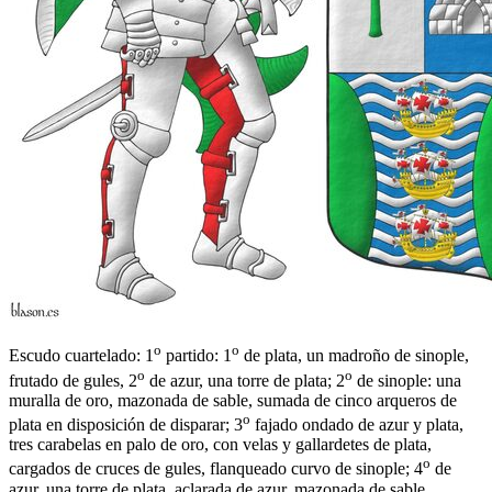
o
o
Escudo cuartelado: 1
partido: 1
de plata, un madroño de sinople,
o
o
frutado de gules, 2
de azur, una torre de plata; 2
de sinople: una
muralla de oro, mazonada de sable, sumada de cinco arqueros de
o
plata en disposición de disparar; 3
fajado ondado de azur y plata,
tres carabelas en palo de oro, con velas y gallardetes de plata,
o
cargados de cruces de gules, flanqueado curvo de sinople; 4
de
azur, una torre de plata, aclarada de azur, mazonada de sable,