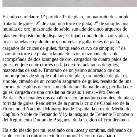
o
o
Escudo cuartelado: 1
partido: 1
de plata, un madroño de sinople,
o
o
frutado de gules, 2
de azur, una torre de plata; 2
de sinople: una
muralla de oro, mazonada de sable, sumada de cinco arqueros de
o
plata en disposición de disparar; 3
fajado ondado de azur y plata,
tres carabelas en palo de oro, con velas y gallardetes de plata,
o
cargados de cruces de gules, flanqueado curvo de sinople; 4
de
azur, una torre de plata, aclarada de azur, mazonada de sable,
acompañada de dos losanges de oro, cargados de cuatro palos de
gules, en jefe cuatro torres en faja de oro, aclaradas de gules,
mazonadas de sable. Timbrado de un yelmo adornado de dos
lambrequines de sinople doblados de plata, un burelete de plata y
sinople, cimado de un corazón sangrante de gules, resaltado de una
corona de espinas de oro, sumado de una llama de oro, perfilada de
gules, cargada de una cruz latina de azur. Lema: «Pro Deo et
Patria». Por tenantes dos caballeros con armadura completa de plata,
forrada de gules. Pendientes de la punta la cruz de Caballero de la
Hermandad Nacional Monárquica de España, la cruz de Mérito del
Capítulo Noble de Fernando VI y la insignia de Teniente Honorario
del Regimiento Duque de Braganza de la Legion of Frontiersmen.
Ha sido ideado por mí, resaltado con luces y sombras, delineado de
sable, con un contorno exterior conopial y con un acabado