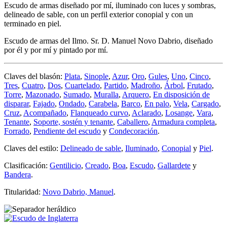
Escudo de armas diseñado por mí, iluminado con luces y sombras,
delineado de sable, con un perfil exterior conopial y con un
terminado en piel.
Escudo de armas del Ilmo. Sr. D. Manuel Novo Dabrio, diseñado
por él y por mí y pintado por mí.
Claves del blasón:
Plata
,
Sinople
,
Azur
,
Oro
,
Gules
,
Uno
,
Cinco
,
Tres
,
Cuatro
,
Dos
,
Cuartelado
,
Partido
,
Madroño
,
Árbol
,
Frutado
,
Torre
,
Mazonado
,
Sumado
,
Muralla
,
Arquero
,
En disposición de
disparar
,
Fajado
,
Ondado
,
Carabela
,
Barco
,
En palo
,
Vela
,
Cargado
,
Cruz
,
Acompañado
,
Flanqueado curvo
,
Aclarado
,
Losange
,
Vara
,
Tenante
,
Soporte, sostén y tenante
,
Caballero
,
Armadura completa
,
Forrado
,
Pendiente del escudo
y
Condecoración
.
Claves del estilo:
Delineado de sable
,
Iluminado
,
Conopial
y
Piel
.
Clasificación:
Gentilicio
,
Creado
,
Boa
,
Escudo
,
Gallardete
y
Bandera
.
Titularidad:
Novo Dabrio, Manuel
.