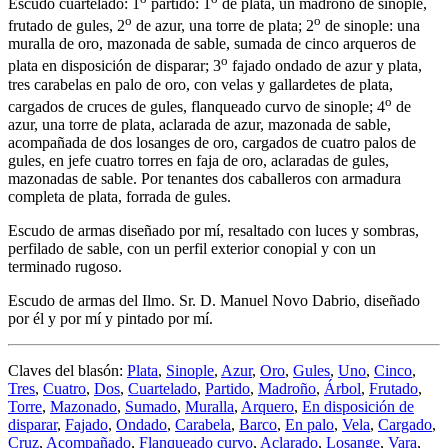
Escudo cuartelado: 1
partido: 1
de plata, un madroño de sinople,
o
o
frutado de gules, 2
de azur, una torre de plata; 2
de sinople: una
muralla de oro, mazonada de sable, sumada de cinco arqueros de
o
plata en disposición de disparar; 3
fajado ondado de azur y plata,
tres carabelas en palo de oro, con velas y gallardetes de plata,
o
cargados de cruces de gules, flanqueado curvo de sinople; 4
de
azur, una torre de plata, aclarada de azur, mazonada de sable,
acompañada de dos losanges de oro, cargados de cuatro palos de
gules, en jefe cuatro torres en faja de oro, aclaradas de gules,
mazonadas de sable. Por tenantes dos caballeros con armadura
completa de plata, forrada de gules.
Escudo de armas diseñado por mí, resaltado con luces y sombras,
perfilado de sable, con un perfil exterior conopial y con un
terminado rugoso.
Escudo de armas del Ilmo. Sr. D. Manuel Novo Dabrio, diseñado
por él y por mí y pintado por mí.
Claves del blasón:
Plata
,
Sinople
,
Azur
,
Oro
,
Gules
,
Uno
,
Cinco
,
Tres
,
Cuatro
,
Dos
,
Cuartelado
,
Partido
,
Madroño
,
Árbol
,
Frutado
,
Torre
,
Mazonado
,
Sumado
,
Muralla
,
Arquero
,
En disposición de
disparar
,
Fajado
,
Ondado
,
Carabela
,
Barco
,
En palo
,
Vela
,
Cargado
,
Cruz
,
Acompañado
,
Flanqueado curvo
,
Aclarado
,
Losange
,
Vara
,