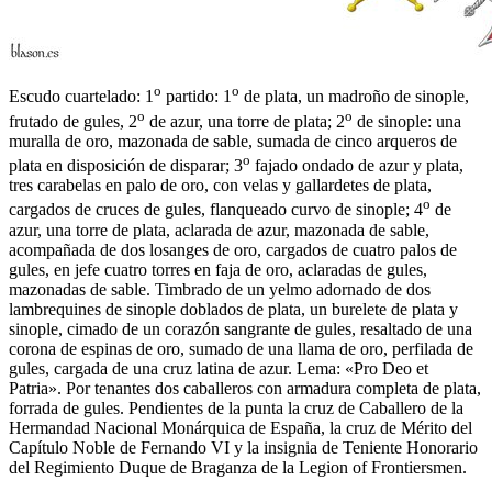
o
o
Escudo cuartelado: 1
partido: 1
de plata, un madroño de sinople,
o
o
frutado de gules, 2
de azur, una torre de plata; 2
de sinople: una
muralla de oro, mazonada de sable, sumada de cinco arqueros de
o
plata en disposición de disparar; 3
fajado ondado de azur y plata,
tres carabelas en palo de oro, con velas y gallardetes de plata,
o
cargados de cruces de gules, flanqueado curvo de sinople; 4
de
azur, una torre de plata, aclarada de azur, mazonada de sable,
acompañada de dos losanges de oro, cargados de cuatro palos de
gules, en jefe cuatro torres en faja de oro, aclaradas de gules,
mazonadas de sable. Timbrado de un yelmo adornado de dos
lambrequines de sinople doblados de plata, un burelete de plata y
sinople, cimado de un corazón sangrante de gules, resaltado de una
corona de espinas de oro, sumado de una llama de oro, perfilada de
gules, cargada de una cruz latina de azur. Lema: «Pro Deo et
Patria». Por tenantes dos caballeros con armadura completa de plata,
forrada de gules. Pendientes de la punta la cruz de Caballero de la
Hermandad Nacional Monárquica de España, la cruz de Mérito del
Capítulo Noble de Fernando VI y la insignia de Teniente Honorario
del Regimiento Duque de Braganza de la Legion of Frontiersmen.