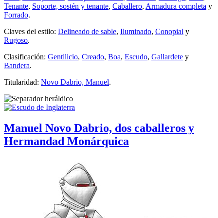
Tenante
,
Soporte, sostén y tenante
,
Caballero
,
Armadura completa
y
Forrado
.
Claves del estilo:
Delineado de sable
,
Iluminado
,
Conopial
y
Rugoso
.
Clasificación:
Gentilicio
,
Creado
,
Boa
,
Escudo
,
Gallardete
y
Bandera
.
Titularidad:
Novo Dabrio, Manuel
.
Manuel Novo Dabrio, dos caballeros y
Hermandad Monárquica