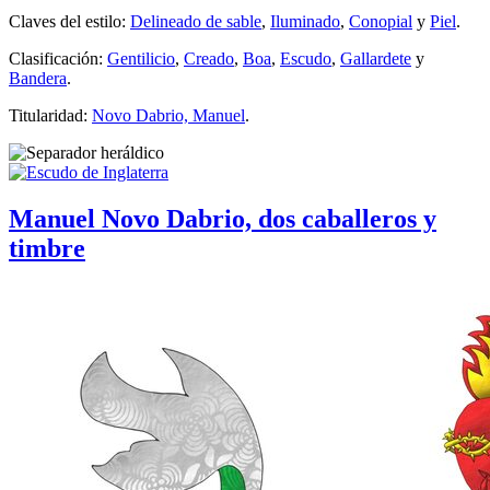
Claves del estilo:
Delineado de sable
,
Iluminado
,
Conopial
y
Piel
.
Clasificación:
Gentilicio
,
Creado
,
Boa
,
Escudo
,
Gallardete
y
Bandera
.
Titularidad:
Novo Dabrio, Manuel
.
Manuel Novo Dabrio, dos caballeros y
timbre