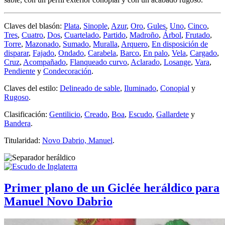
Claves del blasón:
Plata
,
Sinople
,
Azur
,
Oro
,
Gules
,
Uno
,
Cinco
,
Tres
,
Cuatro
,
Dos
,
Cuartelado
,
Partido
,
Madroño
,
Árbol
,
Frutado
,
Torre
,
Mazonado
,
Sumado
,
Muralla
,
Arquero
,
En disposición de
disparar
,
Fajado
,
Ondado
,
Carabela
,
Barco
,
En palo
,
Vela
,
Cargado
,
Cruz
,
Acompañado
,
Flanqueado curvo
,
Aclarado
,
Losange
,
Vara
,
Pendiente
y
Condecoración
.
Claves del estilo:
Delineado de sable
,
Iluminado
,
Conopial
y
Rugoso
.
Clasificación:
Gentilicio
,
Creado
,
Boa
,
Escudo
,
Gallardete
y
Bandera
.
Titularidad:
Novo Dabrio, Manuel
.
Primer plano de un Giclée heráldico para
Manuel Novo Dabrio