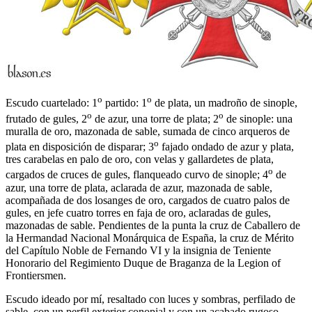
o
o
Escudo cuartelado: 1
partido: 1
de plata, un madroño de sinople,
o
o
frutado de gules, 2
de azur, una torre de plata; 2
de sinople: una
muralla de oro, mazonada de sable, sumada de cinco arqueros de
o
plata en disposición de disparar; 3
fajado ondado de azur y plata,
tres carabelas en palo de oro, con velas y gallardetes de plata,
o
cargados de cruces de gules, flanqueado curvo de sinople; 4
de
azur, una torre de plata, aclarada de azur, mazonada de sable,
acompañada de dos losanges de oro, cargados de cuatro palos de
gules, en jefe cuatro torres en faja de oro, aclaradas de gules,
mazonadas de sable. Pendientes de la punta la cruz de Caballero de
la Hermandad Nacional Monárquica de España, la cruz de Mérito
del Capítulo Noble de Fernando VI y la insignia de Teniente
Honorario del Regimiento Duque de Braganza de la Legion of
Frontiersmen.
Escudo ideado por mí, resaltado con luces y sombras, perfilado de
sable, con un perfil exterior conopial y con un acabado rugoso.