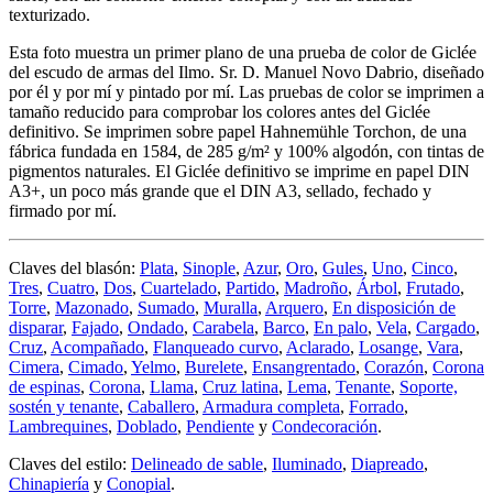
texturizado.
Esta foto muestra un primer plano de una prueba de color de Giclée
del escudo de armas del Ilmo. Sr. D. Manuel Novo Dabrio, diseñado
por él y por mí y pintado por mí. Las pruebas de color se imprimen a
tamaño reducido para comprobar los colores antes del Giclée
definitivo. Se imprimen sobre papel Hahnemühle Torchon, de una
fábrica fundada en 1584, de 285 g/m² y 100% algodón, con tintas de
pigmentos naturales. El Giclée definitivo se imprime en papel DIN
A3+, un poco más grande que el DIN A3, sellado, fechado y
firmado por mí.
Claves del blasón:
Plata
,
Sinople
,
Azur
,
Oro
,
Gules
,
Uno
,
Cinco
,
Tres
,
Cuatro
,
Dos
,
Cuartelado
,
Partido
,
Madroño
,
Árbol
,
Frutado
,
Torre
,
Mazonado
,
Sumado
,
Muralla
,
Arquero
,
En disposición de
disparar
,
Fajado
,
Ondado
,
Carabela
,
Barco
,
En palo
,
Vela
,
Cargado
,
Cruz
,
Acompañado
,
Flanqueado curvo
,
Aclarado
,
Losange
,
Vara
,
Cimera
,
Cimado
,
Yelmo
,
Burelete
,
Ensangrentado
,
Corazón
,
Corona
de espinas
,
Corona
,
Llama
,
Cruz latina
,
Lema
,
Tenante
,
Soporte,
sostén y tenante
,
Caballero
,
Armadura completa
,
Forrado
,
Lambrequines
,
Doblado
,
Pendiente
y
Condecoración
.
Claves del estilo:
Delineado de sable
,
Iluminado
,
Diapreado
,
Chinapiería
y
Conopial
.