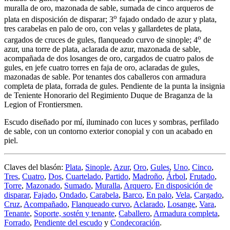
muralla de oro, mazonada de sable, sumada de cinco arqueros de
o
plata en disposición de disparar; 3
fajado ondado de azur y plata,
tres carabelas en palo de oro, con velas y gallardetes de plata,
o
cargados de cruces de gules, flanqueado curvo de sinople; 4
de
azur, una torre de plata, aclarada de azur, mazonada de sable,
acompañada de dos losanges de oro, cargados de cuatro palos de
gules, en jefe cuatro torres en faja de oro, aclaradas de gules,
mazonadas de sable. Por tenantes dos caballeros con armadura
completa de plata, forrada de gules. Pendiente de la punta la insignia
de Teniente Honorario del Regimiento Duque de Braganza de la
Legion of Frontiersmen.
Escudo diseñado por mí, iluminado con luces y sombras, perfilado
de sable, con un contorno exterior conopial y con un acabado en
piel.
Claves del blasón:
Plata
,
Sinople
,
Azur
,
Oro
,
Gules
,
Uno
,
Cinco
,
Tres
,
Cuatro
,
Dos
,
Cuartelado
,
Partido
,
Madroño
,
Árbol
,
Frutado
,
Torre
,
Mazonado
,
Sumado
,
Muralla
,
Arquero
,
En disposición de
disparar
,
Fajado
,
Ondado
,
Carabela
,
Barco
,
En palo
,
Vela
,
Cargado
,
Cruz
,
Acompañado
,
Flanqueado curvo
,
Aclarado
,
Losange
,
Vara
,
Tenante
,
Soporte, sostén y tenante
,
Caballero
,
Armadura completa
,
Forrado
,
Pendiente del escudo
y
Condecoración
.