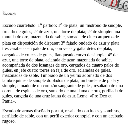
o
o
Escudo cuartelado: 1
partido: 1
de plata, un madroño de sinople,
o
o
frutado de gules, 2
de azur, una torre de plata; 2
de sinople: una
muralla de oro, mazonada de sable, sumada de cinco arqueros de
o
plata en disposición de disparar; 3
fajado ondado de azur y plata,
tres carabelas en palo de oro, con velas y gallardetes de plata,
o
cargados de cruces de gules, flanqueado curvo de sinople; 4
de
azur, una torre de plata, aclarada de azur, mazonada de sable,
acompañada de dos losanges de oro, cargados de cuatro palos de
gules, en jefe cuatro torres en faja de oro, aclaradas de gules,
mazonadas de sable. Timbrado de un yelmo adornado de dos
lambrequines de sinople doblados de plata, un burelete de plata y
sinople, cimado de un corazón sangrante de gules, resaltado de una
corona de espinas de oro, sumado de una llama de oro, perfilada de
gules, cargada de una cruz latina de azur. Lema: «Pro Deo et
Patria».
Escudo de armas diseñado por mí, resaltado con luces y sombras,
perfilado de sable, con un perfil exterior conopial y con un acabado
rugoso.