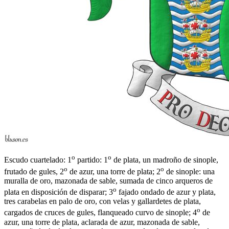
o
o
Escudo cuartelado: 1
partido: 1
de plata, un madroño de sinople,
o
o
frutado de gules, 2
de azur, una torre de plata; 2
de sinople: una
muralla de oro, mazonada de sable, sumada de cinco arqueros de
o
plata en disposición de disparar; 3
fajado ondado de azur y plata,
tres carabelas en palo de oro, con velas y gallardetes de plata,
o
cargados de cruces de gules, flanqueado curvo de sinople; 4
de
azur, una torre de plata, aclarada de azur, mazonada de sable,