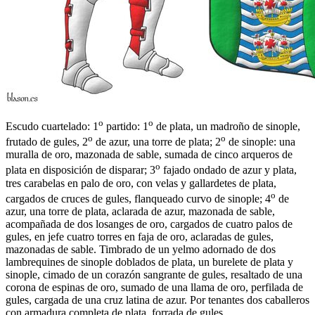
o
o
Escudo cuartelado: 1
partido: 1
de plata, un madroño de sinople,
o
o
frutado de gules, 2
de azur, una torre de plata; 2
de sinople: una
muralla de oro, mazonada de sable, sumada de cinco arqueros de
o
plata en disposición de disparar; 3
fajado ondado de azur y plata,
tres carabelas en palo de oro, con velas y gallardetes de plata,
o
cargados de cruces de gules, flanqueado curvo de sinople; 4
de
azur, una torre de plata, aclarada de azur, mazonada de sable,
acompañada de dos losanges de oro, cargados de cuatro palos de
gules, en jefe cuatro torres en faja de oro, aclaradas de gules,
mazonadas de sable. Timbrado de un yelmo adornado de dos
lambrequines de sinople doblados de plata, un burelete de plata y
sinople, cimado de un corazón sangrante de gules, resaltado de una
corona de espinas de oro, sumado de una llama de oro, perfilada de
gules, cargada de una cruz latina de azur. Por tenantes dos caballeros
con armadura completa de plata, forrada de gules.