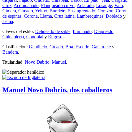
disparar
,
Fajado
,
Ondado
,
Carabela
,
Barco
,
En palo
,
Vela
,
Cargado
,
Cruz
,
Acompañado
,
Flanqueado curvo
,
Aclarado
,
Losange
,
Vara
,
Cimera
,
Cimado
,
Yelmo
,
Burelete
,
Ensangrentado
,
Corazón
,
Corona
de espinas
,
Corona
,
Llama
,
Cruz latina
,
Lambrequines
,
Doblado
y
Lema
.
Claves del estilo:
Delineado de sable
,
Iluminado
,
Diapreado
,
Chinapiería
,
Conopial
y
Rugoso
.
Clasificación:
Gentilicio
,
Creado
,
Boa
,
Escudo
,
Gallardete
y
Bandera
.
Titularidad:
Novo Dabrio, Manuel
.
Manuel Novo Dabrio, dos caballeros