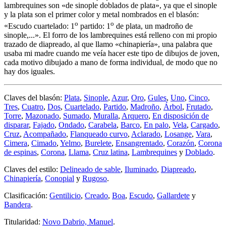
lambrequines son «
de sinople doblados de plata
», ya que el sinople
y la plata son el primer color y metal nombrados en el blasón:
o
o
«
Escudo cuartelado: 1
partido: 1
de plata, un madroño de
sinople,...
». El forro de los lambrequines está relleno con mi propio
trazado de diapreado, al que llamo «
chinapiería
», una palabra que
usaba mi madre cuando me veía hacer este tipo de dibujos de joven,
cada motivo dibujado a mano de forma individual, de modo que no
hay dos iguales.
Claves del blasón:
Plata
,
Sinople
,
Azur
,
Oro
,
Gules
,
Uno
,
Cinco
,
Tres
,
Cuatro
,
Dos
,
Cuartelado
,
Partido
,
Madroño
,
Árbol
,
Frutado
,
Torre
,
Mazonado
,
Sumado
,
Muralla
,
Arquero
,
En disposición de
disparar
,
Fajado
,
Ondado
,
Carabela
,
Barco
,
En palo
,
Vela
,
Cargado
,
Cruz
,
Acompañado
,
Flanqueado curvo
,
Aclarado
,
Losange
,
Vara
,
Cimera
,
Cimado
,
Yelmo
,
Burelete
,
Ensangrentado
,
Corazón
,
Corona
de espinas
,
Corona
,
Llama
,
Cruz latina
,
Lambrequines
y
Doblado
.
Claves del estilo:
Delineado de sable
,
Iluminado
,
Diapreado
,
Chinapiería
,
Conopial
y
Rugoso
.
Clasificación:
Gentilicio
,
Creado
,
Boa
,
Escudo
,
Gallardete
y
Bandera
.
Titularidad:
Novo Dabrio, Manuel
.