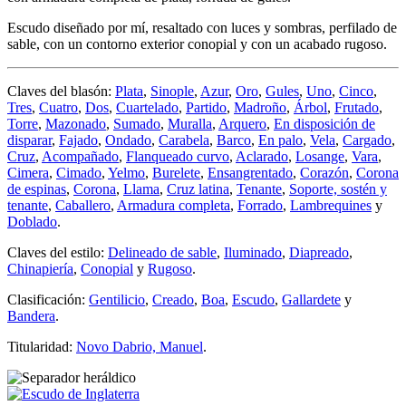
Escudo diseñado por mí, resaltado con luces y sombras, perfilado de
sable, con un contorno exterior conopial y con un acabado rugoso.
Claves del blasón:
Plata
,
Sinople
,
Azur
,
Oro
,
Gules
,
Uno
,
Cinco
,
Tres
,
Cuatro
,
Dos
,
Cuartelado
,
Partido
,
Madroño
,
Árbol
,
Frutado
,
Torre
,
Mazonado
,
Sumado
,
Muralla
,
Arquero
,
En disposición de
disparar
,
Fajado
,
Ondado
,
Carabela
,
Barco
,
En palo
,
Vela
,
Cargado
,
Cruz
,
Acompañado
,
Flanqueado curvo
,
Aclarado
,
Losange
,
Vara
,
Cimera
,
Cimado
,
Yelmo
,
Burelete
,
Ensangrentado
,
Corazón
,
Corona
de espinas
,
Corona
,
Llama
,
Cruz latina
,
Tenante
,
Soporte, sostén y
tenante
,
Caballero
,
Armadura completa
,
Forrado
,
Lambrequines
y
Doblado
.
Claves del estilo:
Delineado de sable
,
Iluminado
,
Diapreado
,
Chinapiería
,
Conopial
y
Rugoso
.
Clasificación:
Gentilicio
,
Creado
,
Boa
,
Escudo
,
Gallardete
y
Bandera
.
Titularidad:
Novo Dabrio, Manuel
.