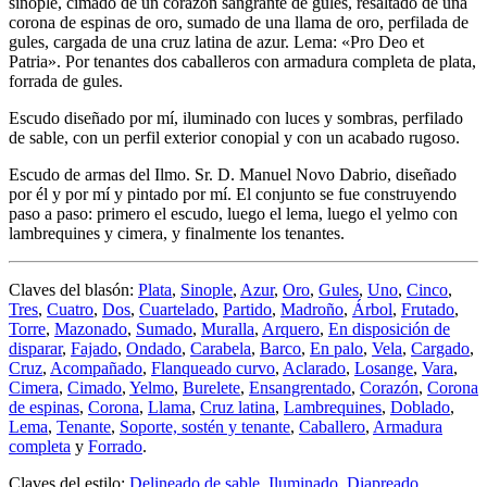
sinople, cimado de un corazón sangrante de gules, resaltado de una
corona de espinas de oro, sumado de una llama de oro, perfilada de
gules, cargada de una cruz latina de azur. Lema: «Pro Deo et
Patria». Por tenantes dos caballeros con armadura completa de plata,
forrada de gules.
Escudo diseñado por mí, iluminado con luces y sombras, perfilado
de sable, con un perfil exterior conopial y con un acabado rugoso.
Escudo de armas del Ilmo. Sr. D. Manuel Novo Dabrio, diseñado
por él y por mí y pintado por mí. El conjunto se fue construyendo
paso a paso: primero el escudo, luego el lema, luego el yelmo con
lambrequines y cimera, y finalmente los tenantes.
Claves del blasón:
Plata
,
Sinople
,
Azur
,
Oro
,
Gules
,
Uno
,
Cinco
,
Tres
,
Cuatro
,
Dos
,
Cuartelado
,
Partido
,
Madroño
,
Árbol
,
Frutado
,
Torre
,
Mazonado
,
Sumado
,
Muralla
,
Arquero
,
En disposición de
disparar
,
Fajado
,
Ondado
,
Carabela
,
Barco
,
En palo
,
Vela
,
Cargado
,
Cruz
,
Acompañado
,
Flanqueado curvo
,
Aclarado
,
Losange
,
Vara
,
Cimera
,
Cimado
,
Yelmo
,
Burelete
,
Ensangrentado
,
Corazón
,
Corona
de espinas
,
Corona
,
Llama
,
Cruz latina
,
Lambrequines
,
Doblado
,
Lema
,
Tenante
,
Soporte, sostén y tenante
,
Caballero
,
Armadura
completa
y
Forrado
.
Claves del estilo:
Delineado de sable
,
Iluminado
,
Diapreado
,