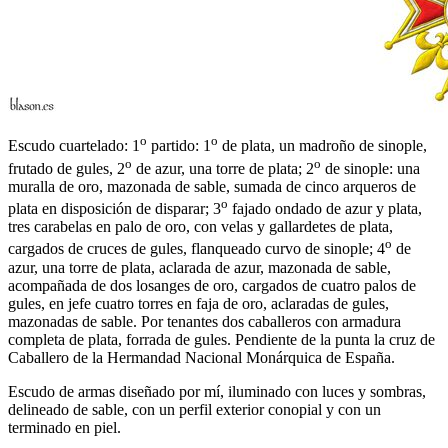
o
o
Escudo cuartelado: 1
partido: 1
de plata, un madroño de sinople,
o
o
frutado de gules, 2
de azur, una torre de plata; 2
de sinople: una
muralla de oro, mazonada de sable, sumada de cinco arqueros de
o
plata en disposición de disparar; 3
fajado ondado de azur y plata,
tres carabelas en palo de oro, con velas y gallardetes de plata,
o
cargados de cruces de gules, flanqueado curvo de sinople; 4
de
azur, una torre de plata, aclarada de azur, mazonada de sable,
acompañada de dos losanges de oro, cargados de cuatro palos de
gules, en jefe cuatro torres en faja de oro, aclaradas de gules,
mazonadas de sable. Por tenantes dos caballeros con armadura
completa de plata, forrada de gules. Pendiente de la punta la cruz de
Caballero de la Hermandad Nacional Monárquica de España.
Escudo de armas diseñado por mí, iluminado con luces y sombras,
delineado de sable, con un perfil exterior conopial y con un
terminado en piel.