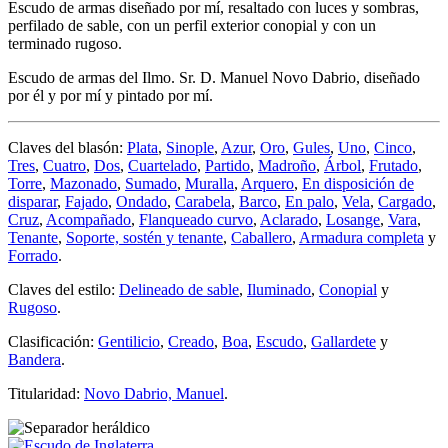
Escudo de armas diseñado por mí, resaltado con luces y sombras,
perfilado de sable, con un perfil exterior conopial y con un
terminado rugoso.
Escudo de armas del Ilmo. Sr. D. Manuel Novo Dabrio, diseñado
por él y por mí y pintado por mí.
Claves del blasón:
Plata
,
Sinople
,
Azur
,
Oro
,
Gules
,
Uno
,
Cinco
,
Tres
,
Cuatro
,
Dos
,
Cuartelado
,
Partido
,
Madroño
,
Árbol
,
Frutado
,
Torre
,
Mazonado
,
Sumado
,
Muralla
,
Arquero
,
En disposición de
disparar
,
Fajado
,
Ondado
,
Carabela
,
Barco
,
En palo
,
Vela
,
Cargado
,
Cruz
,
Acompañado
,
Flanqueado curvo
,
Aclarado
,
Losange
,
Vara
,
Tenante
,
Soporte, sostén y tenante
,
Caballero
,
Armadura completa
y
Forrado
.
Claves del estilo:
Delineado de sable
,
Iluminado
,
Conopial
y
Rugoso
.
Clasificación:
Gentilicio
,
Creado
,
Boa
,
Escudo
,
Gallardete
y
Bandera
.
Titularidad:
Novo Dabrio, Manuel
.