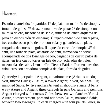
o
o
Escudo cuartelado: 1
partido: 1
de plata, un madroño de sinople,
o
o
frutado de gules, 2
de azur, una torre de plata; 2
de sinople: una
muralla de oro, mazonada de sable, sumada de cinco arqueros de
o
plata en disposición de disparar; 3
fajado ondado de azur y plata,
tres carabelas en palo de oro, con velas y gallardetes de plata,
o
cargados de cruces de gules, flanqueado curvo de sinople; 4
de
azur, una torre de plata, aclarada de azur, mazonada de sable,
acompañada de dos losanges de oro, cargados de cuatro palos de
gules, en jefe cuatro torres en faja de oro, aclaradas de gules,
mazonadas de sable. Lema: «Pro Deo et Patria». Por tenantes dos
caballeros con armadura completa de plata, forrada de gules.
Quarterly: 1 per pale: 1 Argent, a madrone tree (Arbutus unedo)
Vert, fructed Gules; 2 Azure, a tower Argent; 2 Vert, on a wall Or,
masoned Sable, by five archers Argent in shooting stance; 3 barry
wavy Azure and Argent, three caravels in pale Or, sails and pennons
Argent charged with crosses Gules, between two flanches Vert; 4
Azure, a tower Argent, port and windows Azure, masoned Sable,
between two lozenges Or, each charged with four pallets Gules, in