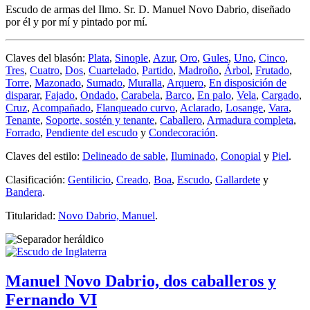
Escudo de armas del Ilmo. Sr. D. Manuel Novo Dabrio, diseñado
por él y por mí y pintado por mí.
Claves del blasón:
Plata
,
Sinople
,
Azur
,
Oro
,
Gules
,
Uno
,
Cinco
,
Tres
,
Cuatro
,
Dos
,
Cuartelado
,
Partido
,
Madroño
,
Árbol
,
Frutado
,
Torre
,
Mazonado
,
Sumado
,
Muralla
,
Arquero
,
En disposición de
disparar
,
Fajado
,
Ondado
,
Carabela
,
Barco
,
En palo
,
Vela
,
Cargado
,
Cruz
,
Acompañado
,
Flanqueado curvo
,
Aclarado
,
Losange
,
Vara
,
Tenante
,
Soporte, sostén y tenante
,
Caballero
,
Armadura completa
,
Forrado
,
Pendiente del escudo
y
Condecoración
.
Claves del estilo:
Delineado de sable
,
Iluminado
,
Conopial
y
Piel
.
Clasificación:
Gentilicio
,
Creado
,
Boa
,
Escudo
,
Gallardete
y
Bandera
.
Titularidad:
Novo Dabrio, Manuel
.
Manuel Novo Dabrio, dos caballeros y
Fernando VI