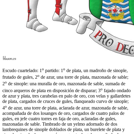
o
o
Escudo cuartelado: 1
partido: 1
de plata, un madroño de sinople,
o
frutado de gules, 2
de azur, una torre de plata, mazonada de sable;
o
2
de sinople: una muralla de oro, mazonada de sable, sumada de
o
cinco arqueros de plata en disposición de disparar; 3
fajado ondado
de azur y plata, tres carabelas en palo de oro, con velas y gallardetes
de plata, cargados de cruces de gules, flanqueado curvo de sinople;
o
4
de azur, una torre de plata, aclarada de azur, mazonada de sable,
acompañada de dos losanges de oro, cargados de cuatro palos de
gules, en jefe cuatro torres en faja de oro, aclaradas de gules,
mazonadas de sable. Timbrado de un yelmo adornado de dos
lambrequines de sinople doblados de plata, un burelete de plata y