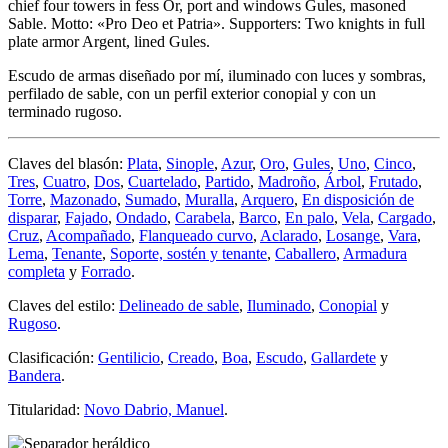
chief four towers in fess Or, port and windows Gules, masoned
Sable. Motto: «Pro Deo et Patria». Supporters: Two knights in full
plate armor Argent, lined Gules.
Escudo de armas diseñado por mí, iluminado con luces y sombras,
perfilado de sable, con un perfil exterior conopial y con un
terminado rugoso.
Claves del blasón:
Plata
,
Sinople
,
Azur
,
Oro
,
Gules
,
Uno
,
Cinco
,
Tres
,
Cuatro
,
Dos
,
Cuartelado
,
Partido
,
Madroño
,
Árbol
,
Frutado
,
Torre
,
Mazonado
,
Sumado
,
Muralla
,
Arquero
,
En disposición de
disparar
,
Fajado
,
Ondado
,
Carabela
,
Barco
,
En palo
,
Vela
,
Cargado
,
Cruz
,
Acompañado
,
Flanqueado curvo
,
Aclarado
,
Losange
,
Vara
,
Lema
,
Tenante
,
Soporte, sostén y tenante
,
Caballero
,
Armadura
completa
y
Forrado
.
Claves del estilo:
Delineado de sable
,
Iluminado
,
Conopial
y
Rugoso
.
Clasificación:
Gentilicio
,
Creado
,
Boa
,
Escudo
,
Gallardete
y
Bandera
.
Titularidad:
Novo Dabrio, Manuel
.