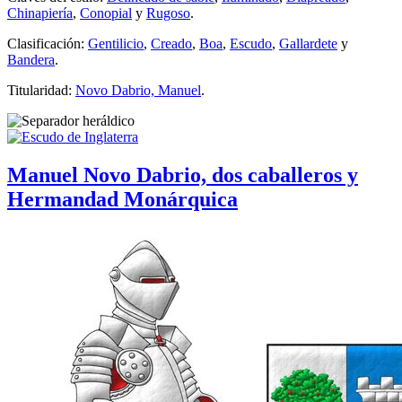
Chinapiería
,
Conopial
y
Rugoso
.
Clasificación:
Gentilicio
,
Creado
,
Boa
,
Escudo
,
Gallardete
y
Bandera
.
Titularidad:
Novo Dabrio, Manuel
.
Manuel Novo Dabrio, dos caballeros y
Hermandad Monárquica