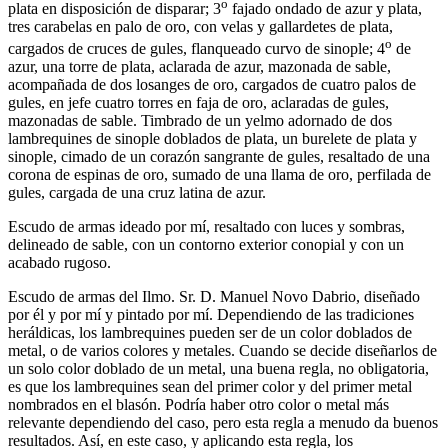
o
plata en disposición de disparar; 3
fajado ondado de azur y plata,
tres carabelas en palo de oro, con velas y gallardetes de plata,
o
cargados de cruces de gules, flanqueado curvo de sinople; 4
de
azur, una torre de plata, aclarada de azur, mazonada de sable,
acompañada de dos losanges de oro, cargados de cuatro palos de
gules, en jefe cuatro torres en faja de oro, aclaradas de gules,
mazonadas de sable. Timbrado de un yelmo adornado de dos
lambrequines de sinople doblados de plata, un burelete de plata y
sinople, cimado de un corazón sangrante de gules, resaltado de una
corona de espinas de oro, sumado de una llama de oro, perfilada de
gules, cargada de una cruz latina de azur.
Escudo de armas ideado por mí, resaltado con luces y sombras,
delineado de sable, con un contorno exterior conopial y con un
acabado rugoso.
Escudo de armas del Ilmo. Sr. D. Manuel Novo Dabrio, diseñado
por él y por mí y pintado por mí. Dependiendo de las tradiciones
heráldicas, los lambrequines pueden ser de un color doblados de
metal, o de varios colores y metales. Cuando se decide diseñarlos de
un solo color doblado de un metal, una buena regla, no obligatoria,
es que los lambrequines sean del primer color y del primer metal
nombrados en el blasón. Podría haber otro color o metal más
relevante dependiendo del caso, pero esta regla a menudo da buenos
resultados. Así, en este caso, y aplicando esta regla, los