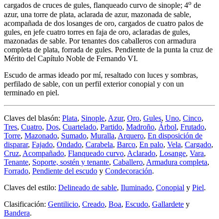
o
cargados de cruces de gules, flanqueado curvo de sinople; 4
de
azur, una torre de plata, aclarada de azur, mazonada de sable,
acompañada de dos losanges de oro, cargados de cuatro palos de
gules, en jefe cuatro torres en faja de oro, aclaradas de gules,
mazonadas de sable. Por tenantes dos caballeros con armadura
completa de plata, forrada de gules. Pendiente de la punta la cruz de
Mérito del Capítulo Noble de Fernando VI.
Escudo de armas ideado por mí, resaltado con luces y sombras,
perfilado de sable, con un perfil exterior conopial y con un
terminado en piel.
Claves del blasón:
Plata
,
Sinople
,
Azur
,
Oro
,
Gules
,
Uno
,
Cinco
,
Tres
,
Cuatro
,
Dos
,
Cuartelado
,
Partido
,
Madroño
,
Árbol
,
Frutado
,
Torre
,
Mazonado
,
Sumado
,
Muralla
,
Arquero
,
En disposición de
disparar
,
Fajado
,
Ondado
,
Carabela
,
Barco
,
En palo
,
Vela
,
Cargado
,
Cruz
,
Acompañado
,
Flanqueado curvo
,
Aclarado
,
Losange
,
Vara
,
Tenante
,
Soporte, sostén y tenante
,
Caballero
,
Armadura completa
,
Forrado
,
Pendiente del escudo
y
Condecoración
.
Claves del estilo:
Delineado de sable
,
Iluminado
,
Conopial
y
Piel
.
Clasificación:
Gentilicio
,
Creado
,
Boa
,
Escudo
,
Gallardete
y
Bandera
.