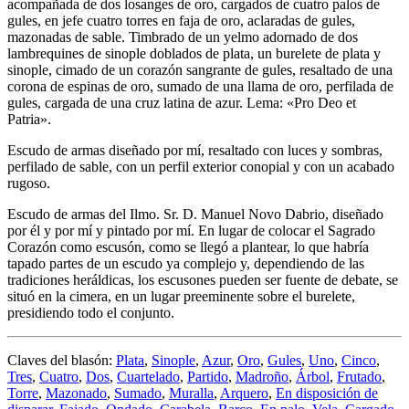
acompañada de dos losanges de oro, cargados de cuatro palos de
gules, en jefe cuatro torres en faja de oro, aclaradas de gules,
mazonadas de sable. Timbrado de un yelmo adornado de dos
lambrequines de sinople doblados de plata, un burelete de plata y
sinople, cimado de un corazón sangrante de gules, resaltado de una
corona de espinas de oro, sumado de una llama de oro, perfilada de
gules, cargada de una cruz latina de azur. Lema: «Pro Deo et
Patria».
Escudo de armas diseñado por mí, resaltado con luces y sombras,
perfilado de sable, con un perfil exterior conopial y con un acabado
rugoso.
Escudo de armas del Ilmo. Sr. D. Manuel Novo Dabrio, diseñado
por él y por mí y pintado por mí. En lugar de colocar el Sagrado
Corazón como escusón, como se llegó a plantear, lo que habría
tapado partes de un escudo ya complejo y, dependiendo de las
tradiciones heráldicas, los escusones pueden ser fuente de debate, se
situó en la cimera, en un lugar preeminente sobre el burelete,
presidiendo todo el conjunto.
Claves del blasón:
Plata
,
Sinople
,
Azur
,
Oro
,
Gules
,
Uno
,
Cinco
,
Tres
,
Cuatro
,
Dos
,
Cuartelado
,
Partido
,
Madroño
,
Árbol
,
Frutado
,
Torre
,
Mazonado
,
Sumado
,
Muralla
,
Arquero
,
En disposición de