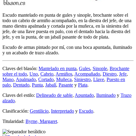
Escudo mantelado en punta de gules y sinople, brochante sobre el
todo un cabrio de armiño acompañado, en la diestra del jefe, de una
mano diestra apalmada y cortada por la muñeca, en la siniestra del
jefe, de una llave puesta en palo, con el dentado hacia la diestra del
jefe, y en la punta, de un jabalí pasante de todo de plata.
Escudo de armas pintado por mí, con una boca apuntada, iluminado
y un acabado de trazo alzado.
Claves del blasón:
Mantelado en punta
,
Gules
,
Sinople
,
Brochante
sobre el todo
,
Uno
,
Cabrio
,
Armiños
,
Acompañado
,
Diestro
,
Jefe
,
Mano
,
Apalmado
,
Cortado
,
Muñeca
,
Siniestro
,
Llave
,
Puesto en
palo
,
Dentado
,
Punta
,
Jabalí
,
Pasante
y
Plata
.
Claves del estilo:
Delineado de sable
,
Apuntado
,
Iluminado
y
Trazo
alzado
.
Clasificación:
Gentilicio
,
Interpretado
y
Escudo
.
Titularidad:
Byrne, Margaret
.