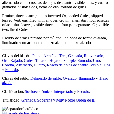
alternando cuatro rosetas de hojas de acanto, visibles tres, y cuatro
granadas, visibles dos, todas de oro, forrada de gules.
Ermine, three pomegranates inverted Or, seeded Gules, slipped and
leaved Vert, ensigned with an open crown, alternating four rosettes
of acanthus leaves, visible three, and four pomegranates Or, visible
two, lined Gules.
Escudo de armas pintado por mí, con una boca de forma ovalada,
iluminado y un acabado de trazo alzado de trazo alzado.
Claves del blasón:
Pleno
,
Armiños
,
Tres
,
Granada
,
Ranversado
,
Oro
,
Rajado
,
Gules
,
Tallado
,
Hojado
,
Sinople
,
Sumado
,
Uno
,
Corona
,
Alternado
,
Cuatro
,
Roseta de hojas de acanto
,
Visible
,
Dos
y
Forrado
.
Claves del estilo:
Delineado de sable
,
Ovalado
,
Iluminado
y
Trazo
alzado
.
Clasificación:
Socioeconómico
,
Interpretado
y
Escudo
.
Titularidad:
Granada, Soberana y Muy Noble Orden de la
.