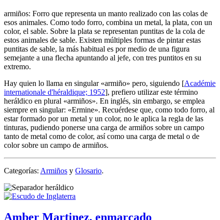
armiños: Forro que representa un manto realizado con las colas de
esos animales. Como todo forro, combina un metal, la plata, con un
color, el sable. Sobre la plata se representan puntitas de la cola de
estos animales de sable. Existen múltiples formas de pintar estas
puntitas de sable, la más habitual es por medio de una figura
semejante a una flecha apuntando al jefe, con tres puntitos en su
extremo.
Hay quien lo llama en singular «
armiño
» pero, siguiendo [
Académie
internationale d'héraldique; 1952
], prefiero utilizar este término
heráldico en plural «
armiños
». En inglés, sin embargo, se emplea
siempre en singular: «
Ermine
». Recuérdese que, como todo forro, al
estar formado por un metal y un color, no le aplica la regla de las
tinturas, pudiendo ponerse una carga de armiños sobre un campo
tanto de metal como de color, así como una carga de metal o de
color sobre un campo de armiños.
Categorías:
Armiños
y
Glosario
.
Amber Martinez, enmarcado