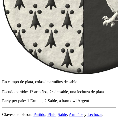
En campo de plata, colas de armiños de sable.
o
o
Escudo partido: 1
armiños; 2
de sable, una lechuza de plata.
Party per pale: 1 Ermine; 2 Sable, a barn owl Argent.
Claves del blasón:
Partido
,
Plata
,
Sable
,
Armiños
y
Lechuza
.