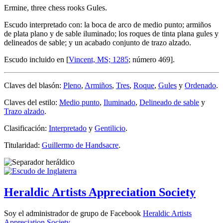
Ermine, three chess rooks Gules.
Escudo interpretado con: la boca de arco de medio punto; armiños
de plata plano y de sable iluminado; los roques de tinta plana gules y
delineados de sable; y un acabado conjunto de trazo alzado.
Escudo incluido en [
Vincent, MS; 1285
; número 469].
Claves del blasón:
Pleno
,
Armiños
,
Tres
,
Roque
,
Gules
y
Ordenado
.
Claves del estilo:
Medio punto
,
Iluminado
,
Delineado de sable
y
Trazo alzado
.
Clasificación:
Interpretado
y
Gentilicio
.
Titularidad:
Guillermo de Handsacre
.
Heraldic Artists Appreciation Society
Soy el administrador de grupo de Facebook
Heraldic Artists
Appreciation Society
.