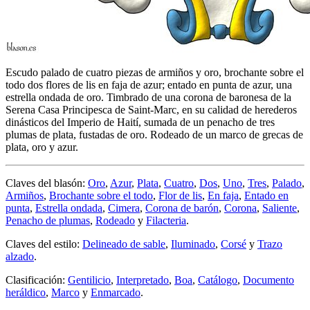
Escudo palado de cuatro piezas de armiños y oro, brochante sobre el
todo dos flores de lis en faja de azur; entado en punta de azur, una
estrella ondada de oro. Timbrado de una corona de baronesa de la
Serena Casa Principesca de Saint-Marc, en su calidad de herederos
dinásticos del Imperio de Haití, sumada de un penacho de tres
plumas de plata, fustadas de oro. Rodeado de un marco de grecas de
plata, oro y azur.
Claves del blasón:
Oro
,
Azur
,
Plata
,
Cuatro
,
Dos
,
Uno
,
Tres
,
Palado
,
Armiños
,
Brochante sobre el todo
,
Flor de lis
,
En faja
,
Entado en
punta
,
Estrella ondada
,
Cimera
,
Corona de barón
,
Corona
,
Saliente
,
Penacho de plumas
,
Rodeado
y
Filacteria
.
Claves del estilo:
Delineado de sable
,
Iluminado
,
Corsé
y
Trazo
alzado
.
Clasificación:
Gentilicio
,
Interpretado
,
Boa
,
Catálogo
,
Documento
heráldico
,
Marco
y
Enmarcado
.