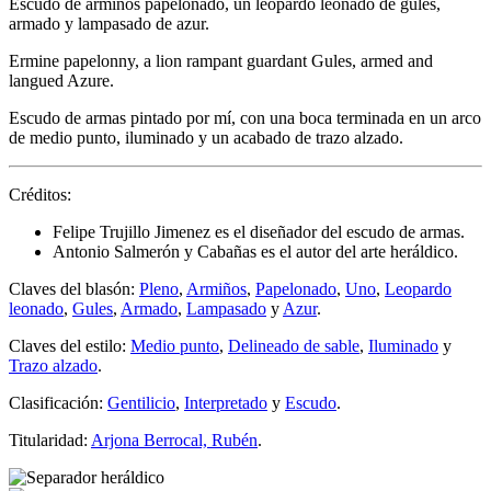
Escudo de armiños papelonado, un leopardo leonado de gules,
armado y lampasado de azur.
Ermine papelonny, a lion rampant guardant Gules, armed and
langued Azure.
Escudo de armas pintado por mí, con una boca terminada en un arco
de medio punto, iluminado y un acabado de trazo alzado.
Créditos:
Felipe Trujillo Jimenez es el diseñador del escudo de armas.
Antonio Salmerón y Cabañas es el autor del arte heráldico.
Claves del blasón:
Pleno
,
Armiños
,
Papelonado
,
Uno
,
Leopardo
leonado
,
Gules
,
Armado
,
Lampasado
y
Azur
.
Claves del estilo:
Medio punto
,
Delineado de sable
,
Iluminado
y
Trazo alzado
.
Clasificación:
Gentilicio
,
Interpretado
y
Escudo
.
Titularidad:
Arjona Berrocal, Rubén
.