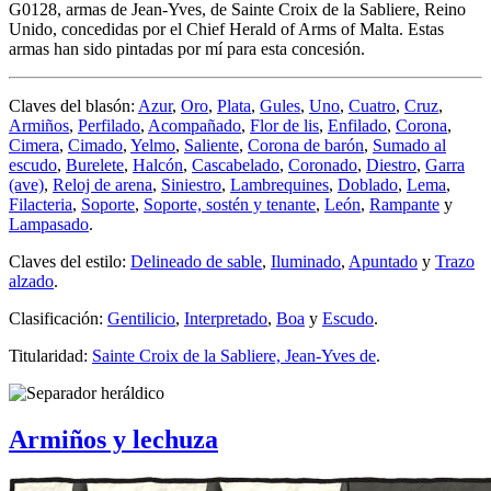
G0128, armas de Jean-Yves, de Sainte Croix de la Sabliere, Reino
Unido, concedidas por el Chief Herald of Arms of Malta. Estas
armas han sido pintadas por mí para esta concesión.
Claves del blasón:
Azur
,
Oro
,
Plata
,
Gules
,
Uno
,
Cuatro
,
Cruz
,
Armiños
,
Perfilado
,
Acompañado
,
Flor de lis
,
Enfilado
,
Corona
,
Cimera
,
Cimado
,
Yelmo
,
Saliente
,
Corona de barón
,
Sumado al
escudo
,
Burelete
,
Halcón
,
Cascabelado
,
Coronado
,
Diestro
,
Garra
(ave)
,
Reloj de arena
,
Siniestro
,
Lambrequines
,
Doblado
,
Lema
,
Filacteria
,
Soporte
,
Soporte, sostén y tenante
,
León
,
Rampante
y
Lampasado
.
Claves del estilo:
Delineado de sable
,
Iluminado
,
Apuntado
y
Trazo
alzado
.
Clasificación:
Gentilicio
,
Interpretado
,
Boa
y
Escudo
.
Titularidad:
Sainte Croix de la Sabliere, Jean-Yves de
.
Armiños y lechuza