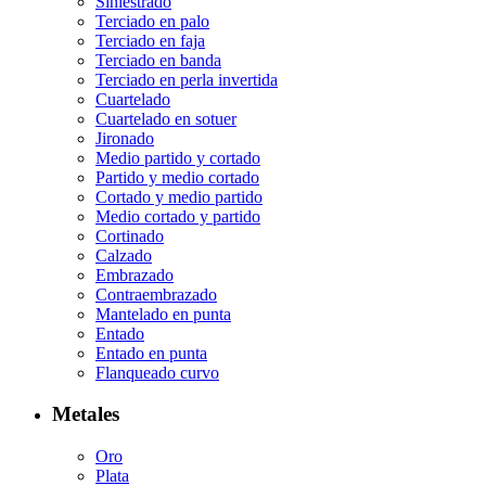
Siniestrado
Terciado en palo
Terciado en faja
Terciado en banda
Terciado en perla invertida
Cuartelado
Cuartelado en sotuer
Jironado
Medio partido y cortado
Partido y medio cortado
Cortado y medio partido
Medio cortado y partido
Cortinado
Calzado
Embrazado
Contraembrazado
Mantelado en punta
Entado
Entado en punta
Flanqueado curvo
Metales
Oro
Plata