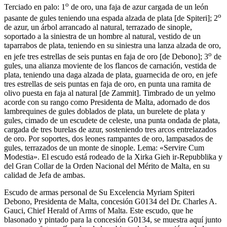
o
Terciado en palo: 1
de oro, una faja de azur cargada de un león
o
pasante de gules teniendo una espada alzada de plata
[
de Spiteri
]
; 2
de azur, un árbol arrancado al natural, terrazado de sinople,
soportado a la siniestra de un hombre al natural, vestido de un
taparrabos de plata, teniendo en su siniestra una lanza alzada de oro,
o
en jefe tres estrellas de seis puntas en faja de oro
[
de Debono
]
; 3
de
gules, una alianza moviente de los flancos de carnación, vestida de
plata, teniendo una daga alzada de plata, guarnecida de oro, en jefe
tres estrellas de seis puntas en faja de oro, en punta una ramita de
olivo puesta en faja al natural
[
de Zammit
]
. Timbrado de un yelmo
acorde con su rango como Presidenta de Malta, adornado de dos
lambrequines de gules doblados de plata, un burelete de plata y
gules, cimado de un escudete de celeste, una punta ondada de plata,
cargada de tres burelas de azur, sosteniendo tres arcos entrelazados
de oro. Por soportes, dos leones rampantes de oro, lampasados de
gules, terrazados de un monte de sinople. Lema: «Servire Cum
Modestia». El escudo está rodeado de la Xirka Gieh ir-Repubblika y
del Gran Collar de la Orden Nacional del Mérito de Malta, en su
calidad de Jefa de ambas.
Escudo de armas personal de Su Excelencia Myriam Spiteri
Debono, Presidenta de Malta, concesión G0134 del Dr. Charles A.
Gauci, Chief Herald of Arms of Malta. Este escudo, que he
blasonado y pintado para la concesión G0134, se muestra aquí junto