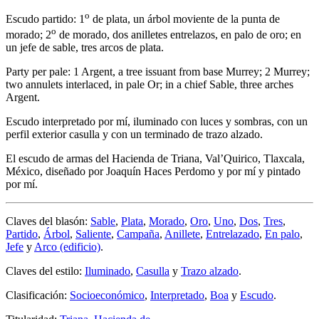
o
Escudo partido: 1
de plata, un árbol moviente de la punta de
o
morado; 2
de morado, dos anilletes entrelazos, en palo de oro; en
un jefe de sable, tres arcos de plata.
Party per pale: 1 Argent, a tree issuant from base Murrey; 2 Murrey;
two annulets interlaced, in pale Or; in a chief Sable, three arches
Argent.
Escudo interpretado por mí, iluminado con luces y sombras, con un
perfil exterior casulla y con un terminado de trazo alzado.
El escudo de armas del Hacienda de Triana, Val’Quirico, Tlaxcala,
México, diseñado por Joaquín Haces Perdomo y por mí y pintado
por mí.
Claves del blasón:
Sable
,
Plata
,
Morado
,
Oro
,
Uno
,
Dos
,
Tres
,
Partido
,
Árbol
,
Saliente
,
Campaña
,
Anillete
,
Entrelazado
,
En palo
,
Jefe
y
Arco (edificio)
.
Claves del estilo:
Iluminado
,
Casulla
y
Trazo alzado
.
Clasificación:
Socioeconómico
,
Interpretado
,
Boa
y
Escudo
.