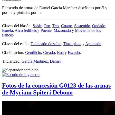
El escudo de armas de Daniel García Martínez diseñadas por él y
por mí y pintadas por mí.
Claves del blasón:
Sable
,
Oro
,
Tres
,
Cuatro
,
Sostenido
,
Ondado
,
Burela
,
Arco (edificio)
,
Puente
,
Mazonado
y
Moviente de los
flancos
.
Claves del estilo:
Delineado de sable
,
Tinta plana
y
Apuntado
.
Clasificación:
Gentilicio
,
Creado
,
Boa
y
Escudo
.
Titularidad:
García Martínez, Daniel
.
Fotos de la concesión G0123 de las armas
de Myriam Spiteri Debono