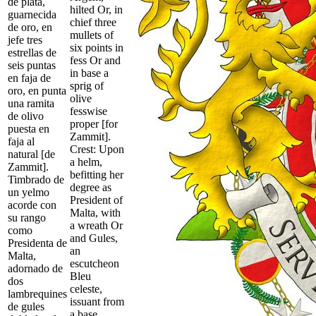
de plata,
hilted Or, in
guarnecida
chief three
de oro, en
mullets of
jefe tres
six points in
estrellas de
fess Or and
seis puntas
in base a
en faja de
sprig of
oro, en punta
olive
una ramita
fesswise
de olivo
proper [for
puesta en
Zammit].
faja al
Crest: Upon
natural [de
a helm,
Zammit].
befitting her
Timbrado de
degree as
un yelmo
President of
acorde con
Malta, with
su rango
a wreath Or
como
and Gules,
Presidenta de
an
Malta,
escutcheon
adornado de
Bleu
dos
celeste,
lambrequines
issuant from
de gules
a base