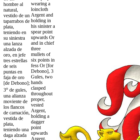
wearing a
hombre al
loincloth
natural,
Argent and
vestido de un
holding in
taparrabos de
his sinister a
plata,
spear point
teniendo en
upwards Or
su siniestra
and in chief
una lanza
three
alzada de
mullets of
oro, en jefe
six points in
tres estrellas
fess Or [for
de seis
Debono], 3
puntas en
Gules, two
faja de oro
hands
[de Debono];
clasped
o
3
de gules,
throughout
una alianza
proper,
moviente de
vested
los flancos
Argent,
de carnación,
holding a
vestida de
dagger
plata,
point
teniendo una
upwards
daga alzada
Argent,