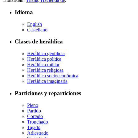
Titularidad:
Triana, Hacienda de
.
Idioma
English
Castellano
Clases de heráldica
Heráldica gentilicia
Heráldica política
Heráldica militar
Heráldica religiosa
Heráldica socioeconómica
Heráldica imaginaria
Particiones y reparticiones
Pleno
Partido
Cortado
Tronchado
Tajado
Adiestrado