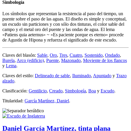
Simbología
Los símbolos que representan la resistencia al paso del tiempo, un
puente sobre el paso de las aguas. El diseño es simple y conceptual,
un escudo sin particiones y con sólo dos tinturas, el color sable del
campo y el metal oro del puente y las ondas de agua. El lema
«
Patiens quia aeternus
» ~ «
Es paciente porque es eterno
» procede
de Agustín de Hipona y refuerza el significado de este escudo.
Claves del blasón:
Sable
,
Oro
,
Tres
,
Cuatro
,
Sostenido
,
Ondado
,
Burela
,
Arco (edificio)
,
Puente
,
Mazonado
,
Moviente de los flancos
y
Lema
.
Claves del estilo:
Delineado de sable
,
Iluminado
,
Apuntado
y
Trazo
alzado
.
Clasificación:
Gentilicio
,
Creado
,
Simbología
,
Boa
y
Escudo
.
Titularidad:
García Martínez, Daniel
.
Daniel García Martínez, tinta plana