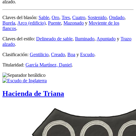
alzado.
Claves del blasón:
Sable
,
Oro
,
Tres
,
Cuatro
,
Sostenido
,
Ondado
,
Burela
,
Arco (edificio)
,
Puente
,
Mazonado
y
Moviente de los
flancos
.
Claves del estilo:
Delineado de sable
,
Iluminado
,
Apuntado
y
Trazo
alzado
.
Clasificación:
Gentilicio
,
Creado
,
Boa
y
Escudo
.
Titularidad:
García Martínez, Daniel
.
Hacienda de Triana