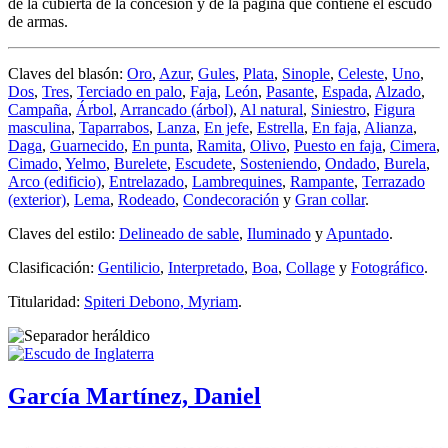
de la cubierta de la concesión y de la página que contiene el escudo
de armas.
Claves del blasón:
Oro
,
Azur
,
Gules
,
Plata
,
Sinople
,
Celeste
,
Uno
,
Dos
,
Tres
,
Terciado en palo
,
Faja
,
León
,
Pasante
,
Espada
,
Alzado
,
Campaña
,
Árbol
,
Arrancado (árbol)
,
Al natural
,
Siniestro
,
Figura
masculina
,
Taparrabos
,
Lanza
,
En jefe
,
Estrella
,
En faja
,
Alianza
,
Daga
,
Guarnecido
,
En punta
,
Ramita
,
Olivo
,
Puesto en faja
,
Cimera
,
Cimado
,
Yelmo
,
Burelete
,
Escudete
,
Sosteniendo
,
Ondado
,
Burela
,
Arco (edificio)
,
Entrelazado
,
Lambrequines
,
Rampante
,
Terrazado
(exterior)
,
Lema
,
Rodeado
,
Condecoración
y
Gran collar
.
Claves del estilo:
Delineado de sable
,
Iluminado
y
Apuntado
.
Clasificación:
Gentilicio
,
Interpretado
,
Boa
,
Collage
y
Fotográfico
.
Titularidad:
Spiteri Debono, Myriam
.
García Martínez, Daniel