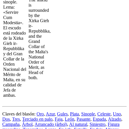
sinople.
is
Lema:
surrounded
«Servire
by the
Cum
Xirka Gieh
Modestia».
ir-
El escudo
Repubblika,
está rodeado
and the
de la Xirka
Grand
Gieh ir-
Collar of
Repubblika
the Malta's
y del Gran
National
Collar de la
Order of
Orden
Merit, as
Nacional del
Head of
Mérito de
both.
Malta, en su
calidad de
Jefa de
ambas.
Claves del blasón:
Oro
,
Azur
,
Gules
,
Plata
,
Sinople
,
Celeste
,
Uno
,
Dos
,
Tres
,
Terciado en palo
,
Faja
,
León
,
Pasante
,
Espada
,
Alzado
,
Campaña
,
Árbol
,
Arrancado (árbol)
,
Al natural
,
Siniestro
,
Figura