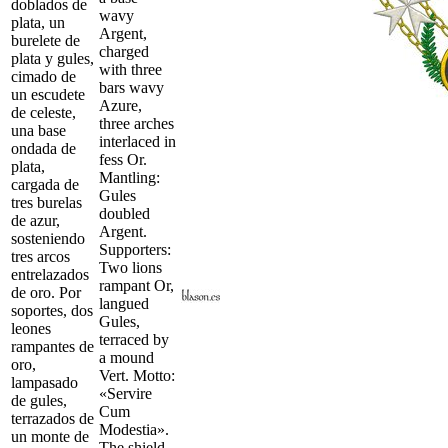
doblados de
wavy
plata, un
Argent,
burelete de
charged
plata y gules,
with three
cimado de
bars wavy
un escudete
Azure,
de celeste,
three arches
una base
interlaced in
ondada de
fess Or.
plata,
Mantling:
cargada de
Gules
tres burelas
doubled
de azur,
Argent.
sosteniendo
Supporters:
tres arcos
Two lions
entrelazados
rampant Or,
de oro. Por
langued
soportes, dos
Gules,
leones
terraced by
rampantes de
a mound
oro,
Vert. Motto:
lampasado
«Servire
de gules,
Cum
terrazados de
Modestia».
un monte de
The shield