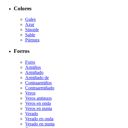
Colores
Gules
Azur
Sinople
Sable
Púrpura
Forros
Forro
Armiños
Armiñado
Armiñado de
Contraarmiños
Contraarmiñado
Veros
Veros antiguos
Veros en onda
Veros en punta
Verado
Verado en onda
Verado en punta