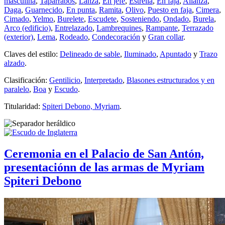
masculina
,
Taparrabos
,
Lanza
,
En jefe
,
Estrella
,
En faja
,
Alianza
,
Daga
,
Guarnecido
,
En punta
,
Ramita
,
Olivo
,
Puesto en faja
,
Cimera
,
Cimado
,
Yelmo
,
Burelete
,
Escudete
,
Sosteniendo
,
Ondado
,
Burela
,
Arco (edificio)
,
Entrelazado
,
Lambrequines
,
Rampante
,
Terrazado
(exterior)
,
Lema
,
Rodeado
,
Condecoración
y
Gran collar
.
Claves del estilo:
Delineado de sable
,
Iluminado
,
Apuntado
y
Trazo
alzado
.
Clasificación:
Gentilicio
,
Interpretado
,
Blasones estructurados y en
paralelo
,
Boa
y
Escudo
.
Titularidad:
Spiteri Debono, Myriam
.
Ceremonia en el Palacio de San Antón,
presentaciónn de las armas de Myriam
Spiteri Debono