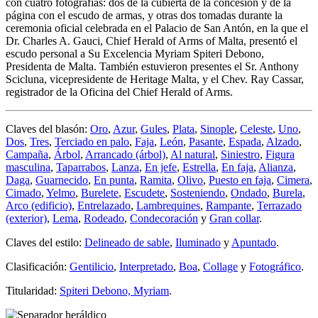
con cuatro fotografías: dos de la cubierta de la concesión y de la
página con el escudo de armas, y otras dos tomadas durante la
ceremonia oficial celebrada en el Palacio de San Antón, en la que el
Dr. Charles A. Gauci, Chief Herald of Arms of Malta, presentó el
escudo personal a Su Excelencia Myriam Spiteri Debono,
Presidenta de Malta. También estuvieron presentes el Sr. Anthony
Scicluna, vicepresidente de Heritage Malta, y el Chev. Ray Cassar,
registrador de la Oficina del Chief Herald of Arms.
Claves del blasón:
Oro
,
Azur
,
Gules
,
Plata
,
Sinople
,
Celeste
,
Uno
,
Dos
,
Tres
,
Terciado en palo
,
Faja
,
León
,
Pasante
,
Espada
,
Alzado
,
Campaña
,
Árbol
,
Arrancado (árbol)
,
Al natural
,
Siniestro
,
Figura
masculina
,
Taparrabos
,
Lanza
,
En jefe
,
Estrella
,
En faja
,
Alianza
,
Daga
,
Guarnecido
,
En punta
,
Ramita
,
Olivo
,
Puesto en faja
,
Cimera
,
Cimado
,
Yelmo
,
Burelete
,
Escudete
,
Sosteniendo
,
Ondado
,
Burela
,
Arco (edificio)
,
Entrelazado
,
Lambrequines
,
Rampante
,
Terrazado
(exterior)
,
Lema
,
Rodeado
,
Condecoración
y
Gran collar
.
Claves del estilo:
Delineado de sable
,
Iluminado
y
Apuntado
.
Clasificación:
Gentilicio
,
Interpretado
,
Boa
,
Collage
y
Fotográfico
.
Titularidad:
Spiteri Debono, Myriam
.