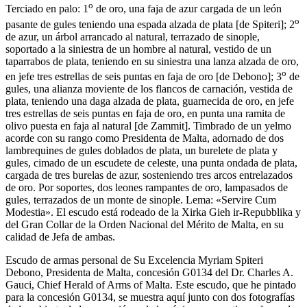
o
Terciado en palo: 1
de oro, una faja de azur cargada de un león
o
pasante de gules teniendo una espada alzada de plata
[
de Spiteri
]
; 2
de azur, un árbol arrancado al natural, terrazado de sinople,
soportado a la siniestra de un hombre al natural, vestido de un
taparrabos de plata, teniendo en su siniestra una lanza alzada de oro,
o
en jefe tres estrellas de seis puntas en faja de oro
[
de Debono
]
; 3
de
gules, una alianza moviente de los flancos de carnación, vestida de
plata, teniendo una daga alzada de plata, guarnecida de oro, en jefe
tres estrellas de seis puntas en faja de oro, en punta una ramita de
olivo puesta en faja al natural
[
de Zammit
]
. Timbrado de un yelmo
acorde con su rango como Presidenta de Malta, adornado de dos
lambrequines de gules doblados de plata, un burelete de plata y
gules, cimado de un escudete de celeste, una punta ondada de plata,
cargada de tres burelas de azur, sosteniendo tres arcos entrelazados
de oro. Por soportes, dos leones rampantes de oro, lampasados de
gules, terrazados de un monte de sinople. Lema: «Servire Cum
Modestia». El escudo está rodeado de la Xirka Gieh ir-Repubblika y
del Gran Collar de la Orden Nacional del Mérito de Malta, en su
calidad de Jefa de ambas.
Escudo de armas personal de Su Excelencia Myriam Spiteri
Debono, Presidenta de Malta, concesión G0134 del Dr. Charles A.
Gauci, Chief Herald of Arms of Malta. Este escudo, que he pintado
para la concesión G0134, se muestra aquí junto con dos fotografías