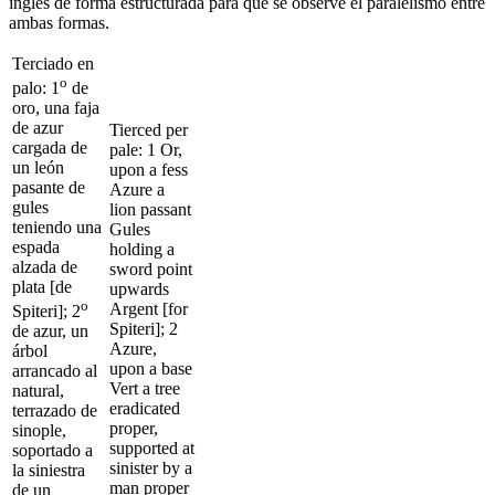
inglés de forma estructurada para que se observe el paralelismo entre
ambas formas.
Terciado en
o
palo: 1
de
oro, una faja
de azur
Tierced per
cargada de
pale: 1 Or,
un león
upon a fess
pasante de
Azure a
gules
lion passant
teniendo una
Gules
espada
holding a
alzada de
sword point
plata [de
upwards
o
Argent [for
Spiteri]; 2
Spiteri]; 2
de azur, un
Azure,
árbol
upon a base
arrancado al
Vert a tree
natural,
eradicated
terrazado de
proper,
sinople,
supported at
soportado a
sinister by a
la siniestra
man proper
de un