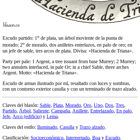
o
Escudo partido: 1
de plata, un árbol moviente de la punta de
o
morado; 2
de morado, dos anilletes entrelazos, en palo de oro; en
un jefe de sable, tres arcos de plata. Divisa: «Hacienda de Triana».
Party per pale: 1 Argent, a tree issuant from base Murrey; 2 Murrey;
two annulets interlaced, in pale Or; in a chief Sable, three arches
Argent. Motto: «Hacienda de Triana».
Escudo de armas ilustrado por mí, resaltado con luces y sombras,
con un contorno exterior casulla y con un terminado de trazo alzado.
Claves del blasón:
Sable
,
Plata
,
Morado
,
Oro
,
Uno
,
Dos
,
Tres
,
Partido
,
Árbol
,
Saliente
,
Campaña
,
Anillete
,
Entrelazado
,
En palo
,
Jefe
,
Arco (edificio)
y
Lema
.
Claves del estilo:
Iluminado
,
Casulla
y
Trazo alzado
.
Clasificación:
Socioeconómico
,
Interpretado
,
Boa
y
Escudo
.