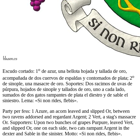
o
Escudo cortado: 1
de azur, una bellota hojada y tallada de oro,
o
acompañada de dos cuervos de espaldas y contornados de plata; 2
de sinople, una masacre de oro. Soportes: Dos racimos de uvas de
púrpura, hojados de sinople y tallados de oro, uno a cada lado,
sumados de dos gatos rampantes de plata el diestro y de sable el
siniestro. Lema: «Si non rides, flebis».
Party per fess: 1 Azure, an acorn leaved and slipped Or, between
two ravens addorsed and regardant Argent; 2 Vert, a stag's massacre
Or. Supporters: Upon two bunches of grapes Purpure, leaved Vert,
and slipped Or, one on each side, two cats rampant Argent in the
dexter and Sable in the sinister. Motto: «Si non rides, flebis».