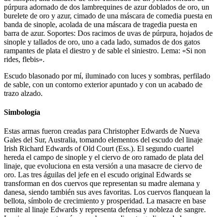
púrpura adornado de dos lambrequines de azur doblados de oro, un
burelete de oro y azur, cimado de una máscara de comedia puesta en
banda de sinople, acolada de una máscara de tragedia puesta en
barra de azur. Soportes: Dos racimos de uvas de púrpura, hojados de
sinople y tallados de oro, uno a cada lado, sumados de dos gatos
rampantes de plata el diestro y de sable el siniestro. Lema: «Si non
rides, flebis».
Escudo blasonado por mí, iluminado con luces y sombras, perfilado
de sable, con un contorno exterior apuntado y con un acabado de
trazo alzado.
Simbología
Estas armas fueron creadas para Christopher Edwards de Nueva
Gales del Sur, Australia, tomando elementos del escudo del linaje
Irish Richard Edwards of Old Court (Ess.). El segundo cuartel
hereda el campo de sinople y el ciervo de oro ramado de plata del
linaje, que evoluciona en esta versión a una masacre de ciervo de
oro. Las tres águilas del jefe en el escudo original Edwards se
transforman en dos cuervos que representan su madre alemana y
danesa, siendo también sus aves favoritas. Los cuervos flanquean la
bellota, símbolo de crecimiento y prosperidad. La masacre en base
remite al linaje Edwards y representa defensa y nobleza de sangre.