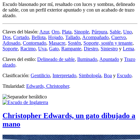
Escudo blasonado por mí, resaltado con luces y sombras, delineado
de sable, con un perfil exterior apuntado y con un acabado de trazo
alzado.
Claves del blasón:
Azur
,
Oro
,
Plata
,
Sinople
,
Púrpura
,
Sable
,
Uno
,
Dos
,
Cortado
,
Bellota
,
Hojado
,
Tallado
,
Acompañado
,
Cuervo
,
Adosado
,
Contornado
,
Masacre
,
Sostén
,
Soporte, sostén y tenante
,
Soporte
,
Racimo
,
Uva
,
Gato
,
Rampante
,
Diestro
,
Siniestro
y
Lema
.
Claves del estilo:
Delineado de sable
,
Iluminado
,
Apuntado
y
Trazo
alzado
.
Clasificación:
Gentilicio
,
Interpretado
,
Simbología
,
Boa
y
Escudo
.
Titularidad:
Edwards, Christopher
.
Christopher Edwards, un gato dibujado a
mano