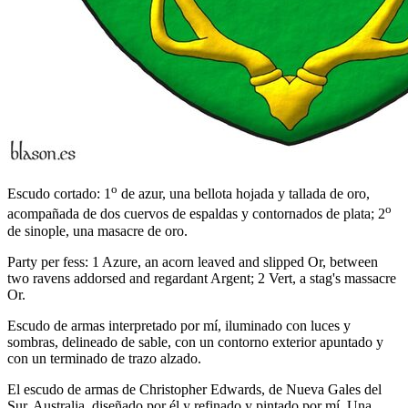
o
Escudo cortado: 1
de azur, una bellota hojada y tallada de oro,
o
acompañada de dos cuervos de espaldas y contornados de plata; 2
de sinople, una masacre de oro.
Party per fess: 1 Azure, an acorn leaved and slipped Or, between
two ravens addorsed and regardant Argent; 2 Vert, a stag's massacre
Or.
Escudo de armas interpretado por mí, iluminado con luces y
sombras, delineado de sable, con un contorno exterior apuntado y
con un terminado de trazo alzado.
El escudo de armas de Christopher Edwards, de Nueva Gales del
Sur, Australia, diseñado por él y refinado y pintado por mí. Una