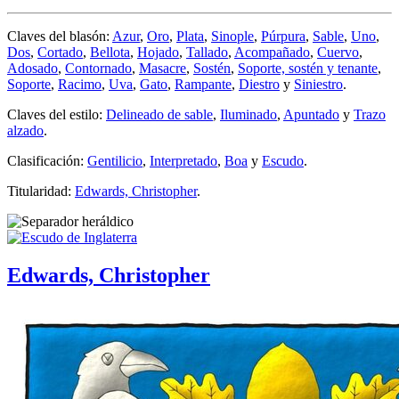
Claves del blasón:
Azur
,
Oro
,
Plata
,
Sinople
,
Púrpura
,
Sable
,
Uno
,
Dos
,
Cortado
,
Bellota
,
Hojado
,
Tallado
,
Acompañado
,
Cuervo
,
Adosado
,
Contornado
,
Masacre
,
Sostén
,
Soporte, sostén y tenante
,
Soporte
,
Racimo
,
Uva
,
Gato
,
Rampante
,
Diestro
y
Siniestro
.
Claves del estilo:
Delineado de sable
,
Iluminado
,
Apuntado
y
Trazo
alzado
.
Clasificación:
Gentilicio
,
Interpretado
,
Boa
y
Escudo
.
Titularidad:
Edwards, Christopher
.
Edwards, Christopher