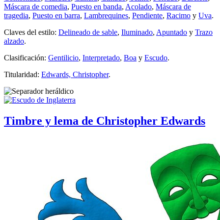
Máscara de comedia
,
Puesto en banda
,
Acolado
,
Máscara de
tragedia
,
Puesto en barra
,
Lambrequines
,
Pendiente
,
Racimo
y
Uva
.
Claves del estilo:
Delineado de sable
,
Iluminado
,
Apuntado
y
Trazo
alzado
.
Clasificación:
Gentilicio
,
Interpretado
,
Boa
y
Escudo
.
Titularidad:
Edwards, Christopher
.
Timbre y lema de Christopher Edwards