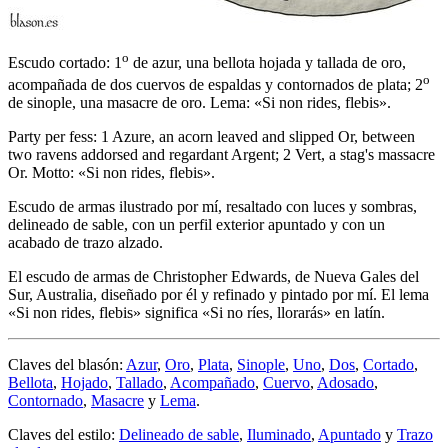
o
Escudo cortado: 1
de azur, una bellota hojada y tallada de oro,
o
acompañada de dos cuervos de espaldas y contornados de plata; 2
de sinople, una masacre de oro. Lema: «Si non rides, flebis».
Party per fess: 1 Azure, an acorn leaved and slipped Or, between
two ravens addorsed and regardant Argent; 2 Vert, a stag's massacre
Or. Motto: «Si non rides, flebis».
Escudo de armas ilustrado por mí, resaltado con luces y sombras,
delineado de sable, con un perfil exterior apuntado y con un
acabado de trazo alzado.
El escudo de armas de Christopher Edwards, de Nueva Gales del
Sur, Australia, diseñado por él y refinado y pintado por mí. El lema
«
Si non rides, flebis
» significa «
Si no ríes, llorarás
» en latín.
Claves del blasón:
Azur
,
Oro
,
Plata
,
Sinople
,
Uno
,
Dos
,
Cortado
,
Bellota
,
Hojado
,
Tallado
,
Acompañado
,
Cuervo
,
Adosado
,
Contornado
,
Masacre
y
Lema
.
Claves del estilo:
Delineado de sable
,
Iluminado
,
Apuntado
y
Trazo