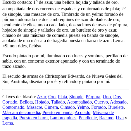
o
Escudo cortado: 1
de azur, una bellota hojada y tallada de oro,
o
acompañada de dos cuervos de espaldas y contornados de plata; 2
de sinople, una masacre de oro. Timbrado de un yelmo forrado de
púrpura adornado de dos lambrequines de azur doblados de oro,
pendiente de ellos, uno a cada lado, dos racimos de uvas de púrpura,
hojados de sinople y tallados de oro, un burelete de oro y azur,
cimado de una máscara de comedia puesta en banda de sinople,
acolada de una máscara de tragedia puesta en barra de azur. Lema:
«Si non rides, flebis».
Escudo pintado por mí, iluminado con luces y sombras, perfilado de
sable, con un contorno exterior apuntado y con un terminado de
trazo alzado.
El escudo de armas de Christopher Edwards, de Nueva Gales del
Sur, Australia, diseñado por él y refinado y pintado por mí.
Claves del blasón:
Azur
,
Oro
,
Plata
,
Sinople
,
Púrpura
,
Uno
,
Dos
,
Cortado
,
Bellota
,
Hojado
,
Tallado
,
Acompañado
,
Cuervo
,
Adosado
,
Contornado
,
Masacre
,
Cimera
,
Cimado
,
Yelmo
,
Forrado
,
Burelete
,
Máscara de comedia
,
Puesto en banda
,
Acolado
,
Máscara de
tragedia
,
Puesto en barra
,
Lambrequines
,
Pendiente
,
Racimo
,
Uva
y
Lema
.