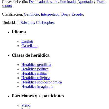
Claves del estilo:
Delineado de sable
,
Iluminado
,
Apuntado
y
Trazo
alzado
.
Clasificación:
Gentilicio
,
Interpretado
,
Boa
y
Escudo
.
Titularidad:
Edwards, Christopher
.
Idioma
English
Castellano
Clases de heráldica
Heráldica gentilicia
Heráldica política
Heráldica militar
Heráldica religiosa
Heráldica socioeconómica
Heráldica imaginaria
Particiones y reparticiones
Pleno