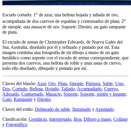
o
Escudo cortado: 1
de azur, una bellota hojada y tallada de oro,
o
acompañada de dos cuervos de espaldas y contornados de plata; 2
de sinople, una masacre de oro. Soporte: Diestro, un gato rampante
de plata.
El escudo de armas de Christopher Edwards, de Nueva Gales del
Sur, Australia, diseñado por él y refinado y pintado por mí. Esta
imagen combina una fotografía de mi dibujo a mano de un gato
heráldico como soporte con el escudo de armas correspondiente, que
presenta dos cuervos, una bellota de roble y unas astas de ciervo,
todo ello diseñado, dibujado y pintado por mí.
Claves del blasón:
Azur
,
Oro
,
Plata
,
Sinople
,
Púrpura
,
Sable
,
Uno
,
Dos
,
Cortado
,
Bellota
,
Hojado
,
Tallado
,
Acompañado
,
Cuervo
,
Adosado
,
Contornado
,
Masacre
,
Soporte
,
Soporte, sostén y tenante
,
Gato
,
Rampante
y
Diestro
.
Claves del estilo:
Delineado de sable
,
Iluminado
y
Apuntado
.
Clasificación:
Gentilicio
,
Interpretado
,
Boa
,
Dibujo a mano
,
Collage
y
Fotográfico
.