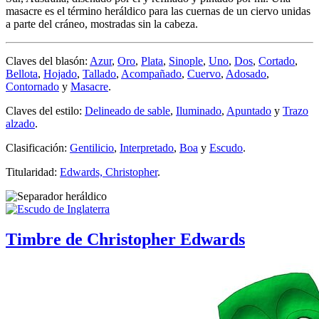
masacre es el término heráldico para las cuernas de un ciervo unidas
a parte del cráneo, mostradas sin la cabeza.
Claves del blasón:
Azur
,
Oro
,
Plata
,
Sinople
,
Uno
,
Dos
,
Cortado
,
Bellota
,
Hojado
,
Tallado
,
Acompañado
,
Cuervo
,
Adosado
,
Contornado
y
Masacre
.
Claves del estilo:
Delineado de sable
,
Iluminado
,
Apuntado
y
Trazo
alzado
.
Clasificación:
Gentilicio
,
Interpretado
,
Boa
y
Escudo
.
Titularidad:
Edwards, Christopher
.
Timbre de Christopher Edwards