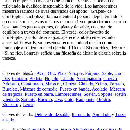
La cimera presenta máscaras de comedia y tragedia acoladas,
reflejando la dualidad inseparable de la vida. Los lambrequines
muestran racimos de uvas derivados del apodo «
Grapes
» de
Christopher, simbolizando una identidad personal tejida en todo el
escudo de armas; estos mismos racimos sirven posteriormente como
base para los gatos soportes, de plata y de sable, encarnando
equilibrio a través del contraste. El verde, color favorito de
Christopher y color de sus ojos, aparece también en el escudo
ancestral Edwards; su presencia recorre todo el diseño como
homenaje a su tiempo en el ejército. El lema «
Si non rides, flebis
» ~
«
Si no ríes, llorarás
» refleja una filosofía de elegir la alegría sobre la
tristeza.
Claves del blasón:
Azur
,
Oro
,
Plata
,
Sinople
,
Púrpura
,
Sable
,
Uno
,
Dos
,
Cortado
,
Bellota
,
Hojado
,
Tallado
,
Acompañado
,
Cuervo
,
Adosado
,
Contornado
,
Masacre
,
Cimera
,
Cimado
,
Yelmo
,
Forrado
,
Burelete
,
Máscara de comedia
,
Puesto en banda
,
Acolado
,
Máscara
de tragedia
,
Puesto en barra
,
Lambrequines
,
Sostén
,
Soporte, sostén
y tenante
,
Soporte
,
Racimo
,
Uva
,
Gato
,
Rampante
,
Diestro
,
Siniestro
y
Lema
.
Claves del estilo:
Delineado de sable
,
Iluminado
,
Apuntado
y
Trazo
alzado
.
Clasificación:
Gentilicio
,
Interpretado
,
Simbología
,
Boa
y
Escudo
.