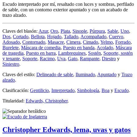
Escudo interpretado por mí, resaltado con luces y sombras, perfilado
de sable, con un contorno exterior apuntado y con un acabado de
trazo alzado.
Claves del blasón:
Azur
,
Oro
,
Plata
,
Sinople
,
Púrpura
,
Sable
,
Uno
,
Dos
,
Cortado
,
Bellota
,
Hojado
,
Tallado
,
Acompañado
,
Cuervo
,
Adosado
,
Contornado
,
Masacre
,
Cimera
,
Cimado
,
Yelmo
,
Forrado
,
Burelete
,
Máscara de comedia
,
Puesto en banda
,
Acolado
,
Máscara
de tragedia
,
Puesto en barra
,
Lambrequines
,
Sostén
,
Soporte, sostén
y tenante
,
Soporte
,
Racimo
,
Uva
,
Gato
,
Rampante
,
Diestro
y
Siniestro
.
Claves del estilo:
Delineado de sable
,
Iluminado
,
Apuntado
y
Trazo
alzado
.
Clasificación:
Gentilicio
,
Interpretado
,
Simbología
,
Boa
y
Escudo
.
Titularidad:
Edwards, Christopher
.
Christopher Edwards, lema, uvas y gatos