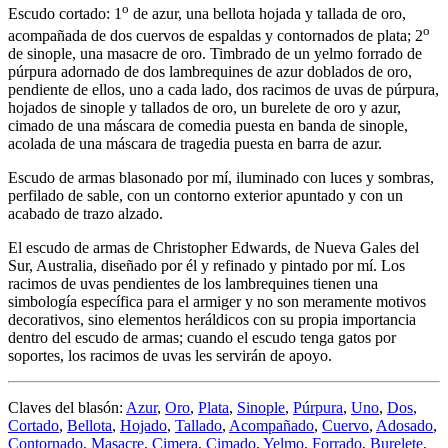
o
Escudo cortado: 1
de azur, una bellota hojada y tallada de oro,
o
acompañada de dos cuervos de espaldas y contornados de plata; 2
de sinople, una masacre de oro. Timbrado de un yelmo forrado de
púrpura adornado de dos lambrequines de azur doblados de oro,
pendiente de ellos, uno a cada lado, dos racimos de uvas de púrpura,
hojados de sinople y tallados de oro, un burelete de oro y azur,
cimado de una máscara de comedia puesta en banda de sinople,
acolada de una máscara de tragedia puesta en barra de azur.
Escudo de armas blasonado por mí, iluminado con luces y sombras,
perfilado de sable, con un contorno exterior apuntado y con un
acabado de trazo alzado.
El escudo de armas de Christopher Edwards, de Nueva Gales del
Sur, Australia, diseñado por él y refinado y pintado por mí. Los
racimos de uvas pendientes de los lambrequines tienen una
simbología específica para el armiger y no son meramente motivos
decorativos, sino elementos heráldicos con su propia importancia
dentro del escudo de armas; cuando el escudo tenga gatos por
soportes, los racimos de uvas les servirán de apoyo.
Claves del blasón:
Azur
,
Oro
,
Plata
,
Sinople
,
Púrpura
,
Uno
,
Dos
,
Cortado
,
Bellota
,
Hojado
,
Tallado
,
Acompañado
,
Cuervo
,
Adosado
,
Contornado
,
Masacre
,
Cimera
,
Cimado
,
Yelmo
,
Forrado
,
Burelete
,