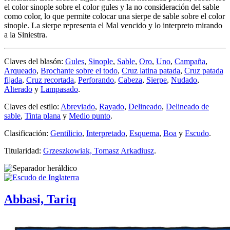
el color sinople sobre el color gules y la no consideración del sable
como color, lo que permite colocar una sierpe de sable sobre el color
sinople. La sierpe representa el Mal vencido y lo interpreto mirando
a la Siniestra.
Claves del blasón:
Gules
,
Sinople
,
Sable
,
Oro
,
Uno
,
Campaña
,
Arqueado
,
Brochante sobre el todo
,
Cruz latina patada
,
Cruz patada
fijada
,
Cruz recortada
,
Perforando
,
Cabeza
,
Sierpe
,
Nudado
,
Alterado
y
Lampasado
.
Claves del estilo:
Abreviado
,
Rayado
,
Delineado
,
Delineado de
sable
,
Tinta plana
y
Medio punto
.
Clasificación:
Gentilicio
,
Interpretado
,
Esquema
,
Boa
y
Escudo
.
Titularidad:
Grzeszkowiak, Tomasz Arkadiusz
.
Abbasi, Tariq