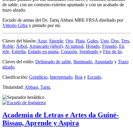
de sable, con un contorno exterior apuntado y con un acabado de
trazo alzado.
Escudo de armas del Dr. Tariq Abbasi MBE FRSA diseñado por
Vittorio Gifra
y pintado por mí.
Claves del blasón:
Azur
,
Sinople
,
Oro
,
Plata
,
Gules
,
Uno
,
Dos
,
Tres
,
Roble
,
Árbol
,
Arrancado (árbol)
,
Al natural
,
Hojado
,
Frutado
,
En
jefe
,
Estrella
,
Entado en punta
,
Corazón
,
Sembrado
y
Flor de lis
.
Claves del estilo:
Delineado de sable
,
Iluminado
,
Apuntado
y
Trazo
alzado
.
Clasificación:
Gentilicio
,
Interpretado
,
Boa
y
Escudo
.
Titularidad:
Abbasi, Tariq
.
Academia de Letras e Artes da Guiné-
Bissau, Aprende y Aspira