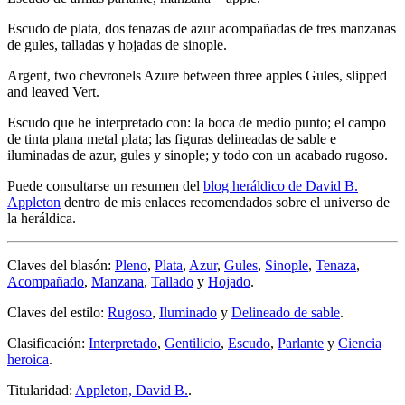
Escudo de plata, dos tenazas de azur acompañadas de tres manzanas
de gules, talladas y hojadas de sinople.
Argent, two chevronels Azure between three apples Gules, slipped
and leaved Vert.
Escudo que he interpretado con: la boca de medio punto; el campo
de tinta plana metal plata; las figuras delineadas de sable e
iluminadas de azur, gules y sinople; y todo con un acabado rugoso.
Puede consultarse un resumen del
blog heráldico de David B.
Appleton
dentro de mis enlaces recomendados sobre el universo de
la heráldica.
Claves del blasón:
Pleno
,
Plata
,
Azur
,
Gules
,
Sinople
,
Tenaza
,
Acompañado
,
Manzana
,
Tallado
y
Hojado
.
Claves del estilo:
Rugoso
,
Iluminado
y
Delineado de sable
.
Clasificación:
Interpretado
,
Gentilicio
,
Escudo
,
Parlante
y
Ciencia
heroica
.
Titularidad:
Appleton, David B.
.