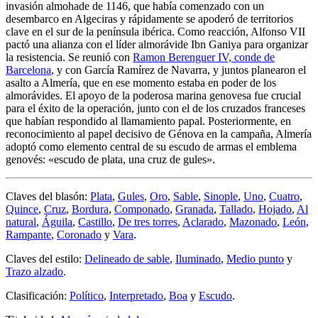
invasión almohade de 1146, que había comenzado con un
desembarco en Algeciras y rápidamente se apoderó de territorios
clave en el sur de la península ibérica. Como reacción, Alfonso VII
pactó una alianza con el líder almorávide Ibn Ganiya para organizar
la resistencia. Se reunió con
Ramon Berenguer IV, conde de
Barcelona
, y con García Ramírez de Navarra, y juntos planearon el
asalto a Almería, que en ese momento estaba en poder de los
almorávides. El apoyo de la poderosa marina genovesa fue crucial
para el éxito de la operación, junto con el de los cruzados franceses
que habían respondido al llamamiento papal. Posteriormente, en
reconocimiento al papel decisivo de Génova en la campaña, Almería
adoptó como elemento central de su escudo de armas el emblema
genovés: «
escudo de plata, una cruz de gules
».
Claves del blasón:
Plata
,
Gules
,
Oro
,
Sable
,
Sinople
,
Uno
,
Cuatro
,
Quince
,
Cruz
,
Bordura
,
Componado
,
Granada
,
Tallado
,
Hojado
,
Al
natural
,
Águila
,
Castillo
,
De tres torres
,
Aclarado
,
Mazonado
,
León
,
Rampante
,
Coronado
y
Vara
.
Claves del estilo:
Delineado de sable
,
Iluminado
,
Medio punto
y
Trazo alzado
.
Clasificación:
Político
,
Interpretado
,
Boa
y
Escudo
.