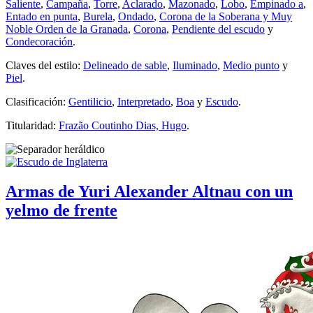
Saliente
,
Campaña
,
Torre
,
Aclarado
,
Mazonado
,
Lobo
,
Empinado a
,
Entado en punta
,
Burela
,
Ondado
,
Corona de la Soberana y Muy
Noble Orden de la Granada
,
Corona
,
Pendiente del escudo
y
Condecoración
.
Claves del estilo:
Delineado de sable
,
Iluminado
,
Medio punto
y
Piel
.
Clasificación:
Gentilicio
,
Interpretado
,
Boa
y
Escudo
.
Titularidad:
Frazão Coutinho Dias, Hugo
.
Armas de Yuri Alexander Altnau con un
yelmo de frente