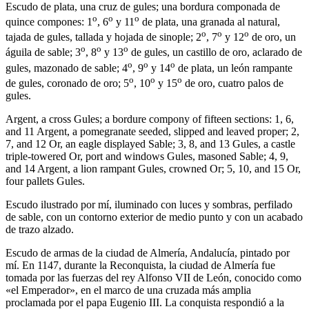
Escudo de plata, una cruz de gules; una bordura componada de
o
o
o
quince compones: 1
, 6
y 11
de plata, una granada al natural,
o
o
o
tajada de gules, tallada y hojada de sinople; 2
, 7
y 12
de oro, un
o
o
o
águila de sable; 3
, 8
y 13
de gules, un castillo de oro, aclarado de
o
o
o
gules, mazonado de sable; 4
, 9
y 14
de plata, un león rampante
o
o
o
de gules, coronado de oro; 5
, 10
y 15
de oro, cuatro palos de
gules.
Argent, a cross Gules; a bordure compony of fifteen sections: 1, 6,
and 11 Argent, a pomegranate seeded, slipped and leaved proper; 2,
7, and 12 Or, an eagle displayed Sable; 3, 8, and 13 Gules, a castle
triple-towered Or, port and windows Gules, masoned Sable; 4, 9,
and 14 Argent, a lion rampant Gules, crowned Or; 5, 10, and 15 Or,
four pallets Gules.
Escudo ilustrado por mí, iluminado con luces y sombras, perfilado
de sable, con un contorno exterior de medio punto y con un acabado
de trazo alzado.
Escudo de armas de la ciudad de Almería, Andalucía, pintado por
mí. En 1147, durante la Reconquista, la ciudad de Almería fue
tomada por las fuerzas del rey Alfonso VII de León, conocido como
«
el Emperador
», en el marco de una cruzada más amplia
proclamada por el papa Eugenio III. La conquista respondió a la