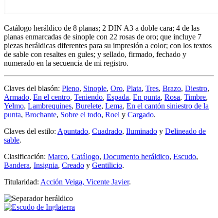
Catálogo heráldico de 8 planas; 2 DIN A3 a doble cara; 4 de las
planas enmarcadas de sinople con 22 rosas de oro; que incluye 7
piezas heráldicas diferentes para su impresión a color; con los textos
de sable con resaltes en gules; y sellado, firmado, fechado y
numerado en la secuencia de mi registro.
Claves del blasón:
Pleno
,
Sinople
,
Oro
,
Plata
,
Tres
,
Brazo
,
Diestro
,
Armado
,
En el centro
,
Teniendo
,
Espada
,
En punta
,
Rosa
,
Timbre
,
Yelmo
,
Lambrequines
,
Burelete
,
Lema
,
En el cantón siniestro de la
punta
,
Brochante
,
Sobre el todo
,
Roel
y
Cargado
.
Claves del estilo:
Apuntado
,
Cuadrado
,
Iluminado
y
Delineado de
sable
.
Clasificación:
Marco
,
Catálogo
,
Documento heráldico
,
Escudo
,
Bandera
,
Insignia
,
Creado
y
Gentilicio
.
Titularidad:
Acción Veiga, Vicente Javier
.