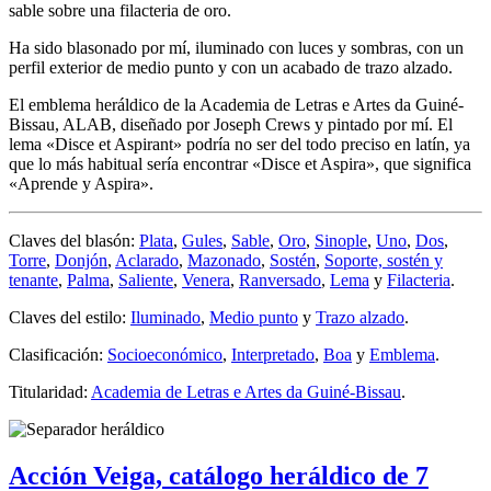
sable sobre una filacteria de oro.
Ha sido blasonado por mí, iluminado con luces y sombras, con un
perfil exterior de medio punto y con un acabado de trazo alzado.
El emblema heráldico de la Academia de Letras e Artes da Guiné-
Bissau, ALAB, diseñado por Joseph Crews y pintado por mí. El
lema «
Disce et Aspirant
» podría no ser del todo preciso en latín, ya
que lo más habitual sería encontrar «
Disce et Aspira
», que significa
«
Aprende y Aspira
».
Claves del blasón:
Plata
,
Gules
,
Sable
,
Oro
,
Sinople
,
Uno
,
Dos
,
Torre
,
Donjón
,
Aclarado
,
Mazonado
,
Sostén
,
Soporte, sostén y
tenante
,
Palma
,
Saliente
,
Venera
,
Ranversado
,
Lema
y
Filacteria
.
Claves del estilo:
Iluminado
,
Medio punto
y
Trazo alzado
.
Clasificación:
Socioeconómico
,
Interpretado
,
Boa
y
Emblema
.
Titularidad:
Academia de Letras e Artes da Guiné-Bissau
.
Acción Veiga, catálogo heráldico de 7