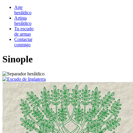
Arte
heráldico
Artista
heráldico
Tu escudo
de armas
Contactar
conmigo
Sinople