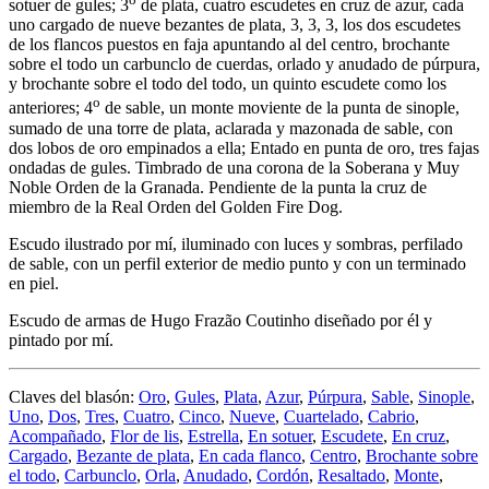
sotuer de gules; 3
de plata, cuatro escudetes en cruz de azur, cada
uno cargado de nueve bezantes de plata, 3, 3, 3, los dos escudetes
de los flancos puestos en faja apuntando al del centro, brochante
sobre el todo un carbunclo de cuerdas, orlado y anudado de púrpura,
y brochante sobre el todo del todo, un quinto escudete como los
o
anteriores; 4
de sable, un monte moviente de la punta de sinople,
sumado de una torre de plata, aclarada y mazonada de sable, con
dos lobos de oro empinados a ella; Entado en punta de oro, tres fajas
ondadas de gules. Timbrado de una corona de la Soberana y Muy
Noble Orden de la Granada. Pendiente de la punta la cruz de
miembro de la Real Orden del Golden Fire Dog.
Escudo ilustrado por mí, iluminado con luces y sombras, perfilado
de sable, con un perfil exterior de medio punto y con un terminado
en piel.
Escudo de armas de Hugo Frazão Coutinho diseñado por él y
pintado por mí.
Claves del blasón:
Oro
,
Gules
,
Plata
,
Azur
,
Púrpura
,
Sable
,
Sinople
,
Uno
,
Dos
,
Tres
,
Cuatro
,
Cinco
,
Nueve
,
Cuartelado
,
Cabrio
,
Acompañado
,
Flor de lis
,
Estrella
,
En sotuer
,
Escudete
,
En cruz
,
Cargado
,
Bezante de plata
,
En cada flanco
,
Centro
,
Brochante sobre
el todo
,
Carbunclo
,
Orla
,
Anudado
,
Cordón
,
Resaltado
,
Monte
,