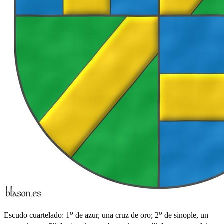
o
o
Escudo cuartelado: 1
de azur, una cruz de oro; 2
de sinople, un
o
o