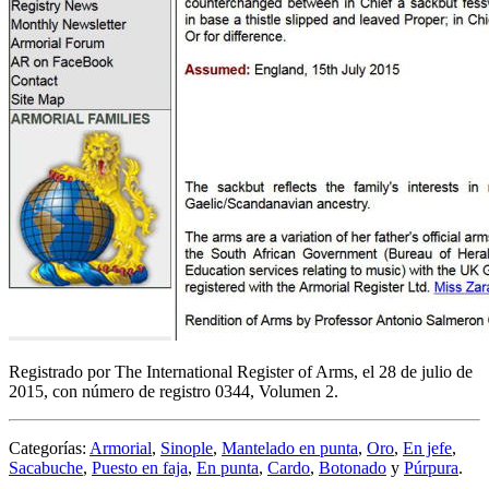
Registrado por The International Register of Arms, el 28 de julio de
2015, con número de registro 0344, Volumen 2.
Categorías:
Armorial
,
Sinople
,
Mantelado en punta
,
Oro
,
En jefe
,
Sacabuche
,
Puesto en faja
,
En punta
,
Cardo
,
Botonado
y
Púrpura
.