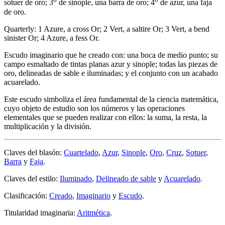
sotuer de oro; 3
de sinople, una barra de oro; 4
de azur, una faja
de oro.
Quarterly: 1 Azure, a cross Or; 2 Vert, a saltire Or; 3 Vert, a bend
sinister Or; 4 Azure, a fess Or.
Escudo imaginario que he creado con: una boca de medio punto; su
campo esmaltado de tintas planas azur y sinople; todas las piezas de
oro, delineadas de sable e iluminadas; y el conjunto con un acabado
acuarelado.
Este escudo simboliza el área fundamental de la ciencia matemática,
cuyo objeto de estudio son los números y las operaciones
elementales que se pueden realizar con ellos: la suma, la resta, la
multiplicación y la división.
Claves del blasón:
Cuartelado
,
Azur
,
Sinople
,
Oro
,
Cruz
,
Sotuer
,
Barra
y
Faja
.
Claves del estilo:
Iluminado
,
Delineado de sable
y
Acuarelado
.
Clasificación:
Creado
,
Imaginario
y
Escudo
.
Titularidad imaginaria:
Aritmética
.