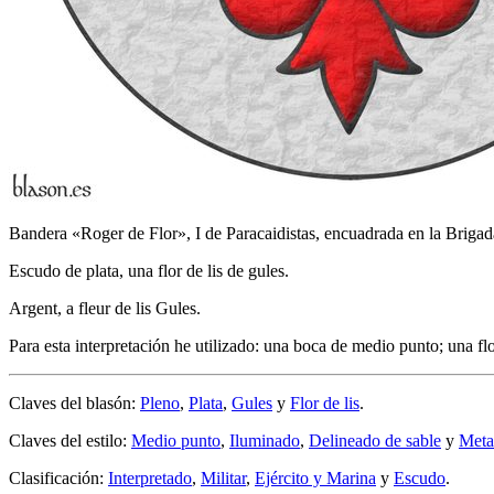
Bandera «Roger de Flor», I de Paracaidistas, encuadrada en la Brigad
Escudo de plata, una flor de lis de gules.
Argent, a fleur de lis Gules.
Para esta interpretación he utilizado: una boca de medio punto; una fl
Claves del blasón:
Pleno
,
Plata
,
Gules
y
Flor de lis
.
Claves del estilo:
Medio punto
,
Iluminado
,
Delineado de sable
y
Meta
Clasificación:
Interpretado
,
Militar
,
Ejército y Marina
y
Escudo
.