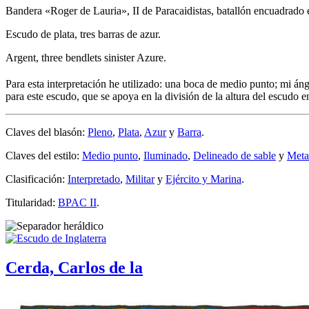
Bandera «Roger de Lauria», II de Paracaidistas, batallón encuadrado 
Escudo de plata, tres barras de azur.
Argent, three bendlets sinister Azure.
Para esta interpretación he utilizado: una boca de medio punto; mi án
para este escudo, que se apoya en la división de la altura del escudo
Claves del blasón:
Pleno
,
Plata
,
Azur
y
Barra
.
Claves del estilo:
Medio punto
,
Iluminado
,
Delineado de sable
y
Meta
Clasificación:
Interpretado
,
Militar
y
Ejército y Marina
.
Titularidad:
BPAC II
.
Cerda, Carlos de la