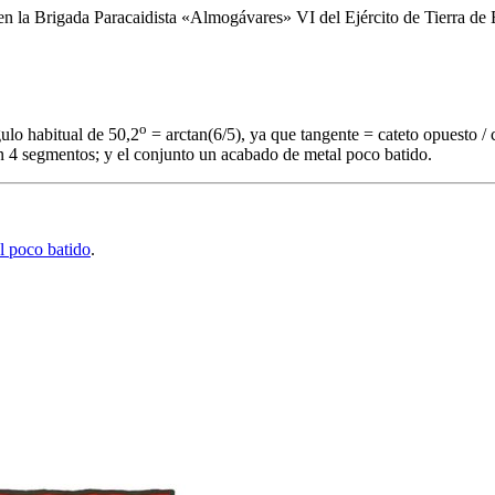
en la Brigada Paracaidista «Almogávares» VI del Ejército de Tierra de
o
gulo habitual de 50,2
= arctan(6/5), ya que tangente = cateto opuesto / c
 en 4 segmentos; y el conjunto un acabado de metal poco batido.
l poco batido
.