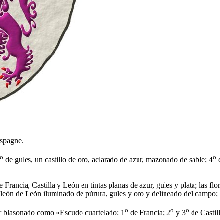
Espagne.
o
o
de gules, un castillo de oro, aclarado de azur, mazonado de sable; 4
d
Francia, Castilla y León en tintas planas de azur, gules y plata; las flo
el león de León iluminado de púrura, gules y oro y delineado del campo; 
o
o
o
er blasonado como «
Escudo cuartelado: 1
de Francia; 2
y 3
de Castill