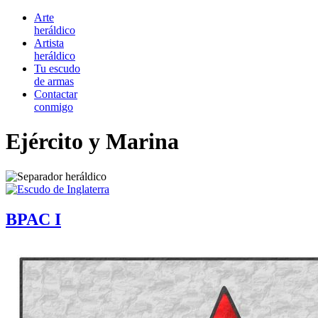
Arte
heráldico
Artista
heráldico
Tu escudo
de armas
Contactar
conmigo
Ejército y Marina
BPAC I