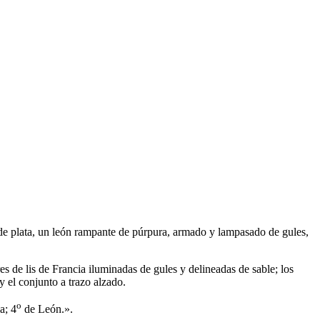
e plata, un león rampante de púrpura, armado y lampasado de gules,
res de lis de Francia iluminadas de gules y delineadas de sable; los
y el conjunto a trazo alzado.
o
a; 4
de León.
».