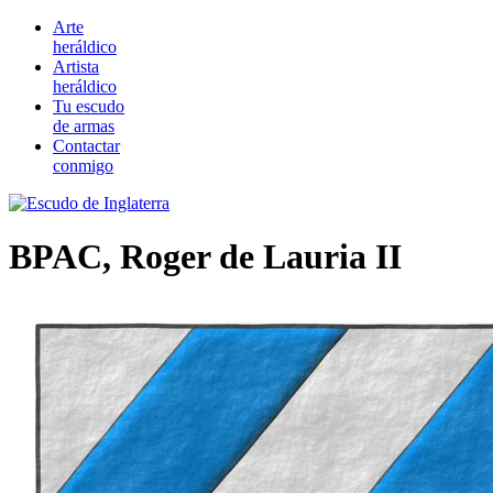
Arte
heráldico
Artista
heráldico
Tu escudo
de armas
Contactar
conmigo
BPAC, Roger de Lauria II