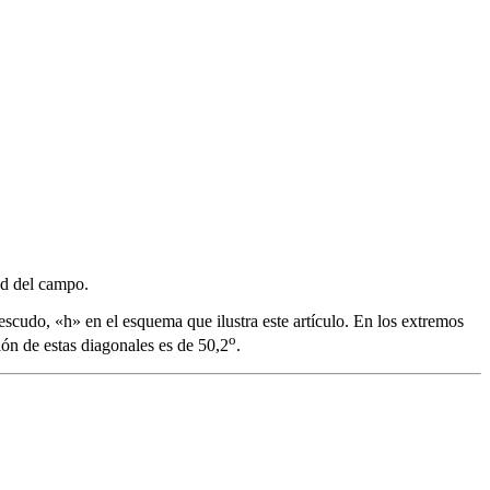
dad del campo.
 escudo, «
h
» en el esquema que ilustra este artículo. En los extremos
o
ión de estas diagonales es de 50,2
.