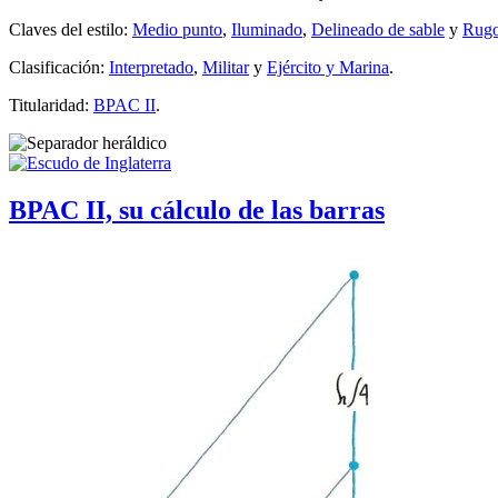
Claves del estilo:
Medio punto
,
Iluminado
,
Delineado de sable
y
Rug
Clasificación:
Interpretado
,
Militar
y
Ejército y Marina
.
Titularidad:
BPAC II
.
BPAC II, su cálculo de las barras