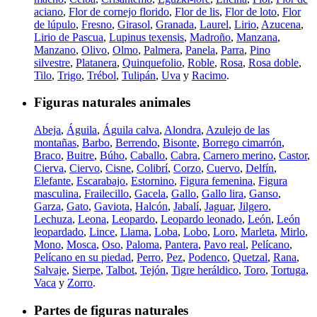
aciano
,
Flor de cornejo florido
,
Flor de lis
,
Flor de loto
,
Flor
de lúpulo
,
Fresno
,
Girasol
,
Granada
,
Laurel
,
Lirio
,
Azucena
,
Lirio de Pascua
,
Lupinus texensis
,
Madroño
,
Manzana
,
Manzano
,
Olivo
,
Olmo
,
Palmera
,
Panela
,
Parra
,
Pino
silvestre
,
Platanera
,
Quinquefolio
,
Roble
,
Rosa
,
Rosa doble
,
Tilo
,
Trigo
,
Trébol
,
Tulipán
,
Uva
y
Racimo
.
Figuras naturales animales
Abeja
,
Águila
,
Águila calva
,
Alondra
,
Azulejo de las
montañas
,
Barbo
,
Berrendo
,
Bisonte
,
Borrego cimarrón
,
Braco
,
Buitre
,
Búho
,
Caballo
,
Cabra
,
Carnero merino
,
Castor
,
Cierva
,
Ciervo
,
Cisne
,
Colibrí
,
Corzo
,
Cuervo
,
Delfín
,
Elefante
,
Escarabajo
,
Estornino
,
Figura femenina
,
Figura
masculina
,
Frailecillo
,
Gacela
,
Gallo
,
Gallo lira
,
Ganso
,
Garza
,
Gato
,
Gaviota
,
Halcón
,
Jabalí
,
Jaguar
,
Jilgero
,
Lechuza
,
Leona
,
Leopardo
,
Leopardo leonado
,
León
,
León
leopardado
,
Lince
,
Llama
,
Loba
,
Lobo
,
Loro
,
Marleta
,
Mirlo
,
Mono
,
Mosca
,
Oso
,
Paloma
,
Pantera
,
Pavo real
,
Pelícano
,
Pelícano en su piedad
,
Perro
,
Pez
,
Podenco
,
Quetzal
,
Rana
,
Salvaje
,
Sierpe
,
Talbot
,
Tejón
,
Tigre heráldico
,
Toro
,
Tortuga
,
Vaca
y
Zorro
.
Partes de figuras naturales