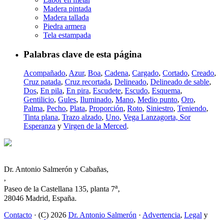
Madera pintada
Madera tallada
Piedra armera
Tela estampada
Palabras clave de esta página
Acompañado
,
Azur
,
Boa
,
Cadena
,
Cargado
,
Cortado
,
Creado
,
Cruz patada
,
Cruz recortada
,
Delineado
,
Delineado de sable
,
Dos
,
En pila
,
En pira
,
Escudete
,
Escudo
,
Esquema
,
Gentilicio
,
Gules
,
Iluminado
,
Mano
,
Medio punto
,
Oro
,
Palma
,
Pecho
,
Plata
,
Proporción
,
Roto
,
Siniestro
,
Teniendo
,
Tinta plana
,
Trazo alzado
,
Uno
,
Vega Lanzagorta, Sor
Esperanza
y
Virgen de la Merced
.
Dr. Antonio Salmerón y Cabañas,
,
a
Paseo de la Castellana 135, planta 7
,
28046 Madrid, España.
Contacto
· (C) 2026
Dr. Antonio Salmerón
·
Advertencia
,
Legal
y