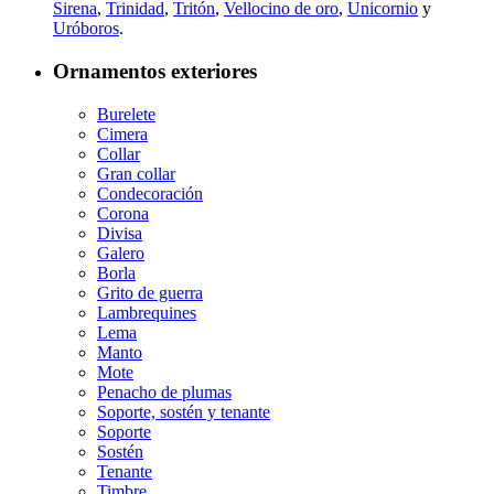
Sirena
,
Trinidad
,
Tritón
,
Vellocino de oro
,
Unicornio
y
Uróboros
.
Ornamentos exteriores
Burelete
Cimera
Collar
Gran collar
Condecoración
Corona
Divisa
Galero
Borla
Grito de guerra
Lambrequines
Lema
Manto
Mote
Penacho de plumas
Soporte, sostén y tenante
Soporte
Sostén
Tenante
Timbre