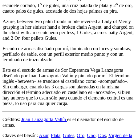
o
o
escudete cortado, 1
de gules, una cruz patada de plata y 2
de oro,
cuatro palos de gules, acostada de dos hojas palmas en pira.
Azure, between two palm fronds in pile reversed a Lady of Mercy
grasping in her sinister hand a broken chain Argent, and charged on
the chest with an escutcheon per fess, 1 Gules, a cross patty Argent,
and 2 Or, four pallets Gules.
Escudo de armas diseñado por mí, iluminado con luces y sombras,
perfilado de sable, con un perfil exterior medio punto y con un
terminado de trazo alzado.
Este es el escudo de armas de Sor Esperanza Vega Lanzagorta
diseñado por Juan Lanzagorta Vallín y pintado por mí. El término
inglés «
between
» se tranduce al castellano como «
acompañado
».
Sin embargo, cuando las 3 cargas son alargadas en la misma
dirección el término adecuado en castellano es «
acostado
», si bien
hay autores que lo usan sólo para cuando el elemento central es una
pieza, lo uso para cualquier carga.
Créditos:
Juan Lanzagorta Vallín
es el diseñador del escudo de
armas.
Claves del blasón:
Azur
,
Plata
,
Gules
,
Oro
,
Uno
,
Dos
,
Virgen de la