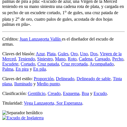
palmas de pira a pila: «
Escudo de azur, una Virgen de la Merced
teniendo en su mano siniestra una cadena rota de plata, y cargada en
o
su pecho de un escudete cortado, 1
de gules, una cruz patada de
o
plata y 2
de oro, cuatro palos de gules, acostada de dos hojas
palmas en pila
».
Créditos:
Juan Lanzagorta Vallín
es el diseñador del escudo de
armas.
Claves del blasón:
Azur
,
Plata
,
Gules
,
Oro
,
Uno
,
Dos
,
Virgen de la
Merced
,
Teniendo
,
Siniestro
,
Mano
,
Roto
,
Cadena
,
Cargado
,
Pecho
,
Escudete
,
Cortado
,
Cruz patada
,
Cruz recortada
,
Acompañado
,
Palma
,
En pira
y
En pila
.
Claves del estilo:
Proporción
,
Delineado
,
Delineado de sable
,
Tinta
plana
,
Iluminado
y
Medio punto
.
Clasificación:
Gentilicio
,
Creado
,
Esquema
,
Boa
y
Escudo
.
Titularidad:
Vega Lanzagorta, Sor Esperanza
.