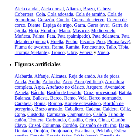
Aleta caudal
,
Aleta dorsal
,
Alianza
,
Brazo
,
Cabeza
,
Cobertera
,
Cola
,
Cola adosada
,
Cola de armiño
,
Cola de
golondrina
,
Corazón
,
Cuello
,
Cuerna de ciervo
,
Cuerna de
corzo
,
Diente
,
Espiga de trigo
,
Garra
,
Garra (ave)
,
Garra de
águila
,
Hoja
,
Hombro
,
Mano
,
Masacre
,
Medio vuelo
,
Muñeca
,
Palma
,
Pata
,
Pata (palmípedo)
,
Pata delantera
,
Pata
delantera (pierna)
,
Huella
,
Pecho
,
Pezuña
,
Pico
,
Pluma (ave)
,
Pluma de avestruz
,
Rama
,
Ramita
,
Rencuentro
,
Tallo
,
Tibia
,
Trompa (elefante)
,
Tronco
,
Ubre
,
Venera
y
Vuelo
.
Figuras artificiales
Alabarda
,
Alfanje
,
Alicates
,
Reja de arado
,
As de picas
,
Ancla
,
Anillo
,
Antorcha
,
Arco
,
Arco (edificio)
,
Armadura
completa
,
Arpa
,
Artefacto no clásico
,
Arquero
,
Aventador
,
Azuela
,
Báculo
,
Bastón de heraldo
,
Cruz procesional
,
Batuta
,
Balanza
,
Ballesta
,
Barco
,
Remo
,
Vela
,
Barco normando
,
Carabela
,
Boina
,
Bomba
,
Bonete eclesiástico
,
Bordón de
peregrino
,
Brazo armado
,
Caballero
,
Cadena
,
Caldera
,
Cáliz
,
Copa
,
Custodia
,
Campana
,
Campanario
,
Cañón
,
Tubo de
cañón
,
Tronera
,
Carbunclo
,
Castillo
,
Cetro
,
Cinta
,
Clarión
,
Clavo
,
Crisol
,
Columna
,
Cordón
,
Crismón de chi rho
,
Daga
,
Dentado
,
Donjón
,
Donjonado
,
Escalinata
,
Peldaño
,
Esfera