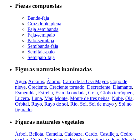
Piezas compuestas
Banda-faja
Cruz doble plena
Faja-semibanda
Faja-semipalo
Palo-semifaja
Semibanda-faja
Semifaja-palo
Semipalo-faja
Figuras naturales inanimadas
Agua
,
Arcoiris
,
Átomo
,
Carro de la Osa Mayor
,
Copo de
nieve
,
Creciente
,
Creciente tornado
,
Decreciente
,
Diamante
,
Esmeralda
,
Estrella
,
Estrella ondada
,
Gota
,
Globo terráqueo
,
Lucero
,
Luna
,
Mar
,
Monte
,
Monte de tres peñas
,
Nube
,
Ola
,
Orbital
,
Rayo
,
Rayo de sol
,
Río
,
Sol
,
Sol de mayo
y
Sol no
figurado
.
Figuras naturales vegetales
Árbol
,
Bellota
,
Camelia
,
Calabaza
,
Cardo
,
Castilleja
,
Cedro
macho
,
Ceiba
,
Crisantemo
,
Eguzki-lore
,
Encina
,
Flor
,
Flor de