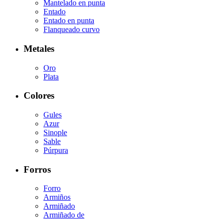
Mantelado en punta
Entado
Entado en punta
Flanqueado curvo
Metales
Oro
Plata
Colores
Gules
Azur
Sinople
Sable
Púrpura
Forros
Forro
Armiños
Armiñado
Armiñado de