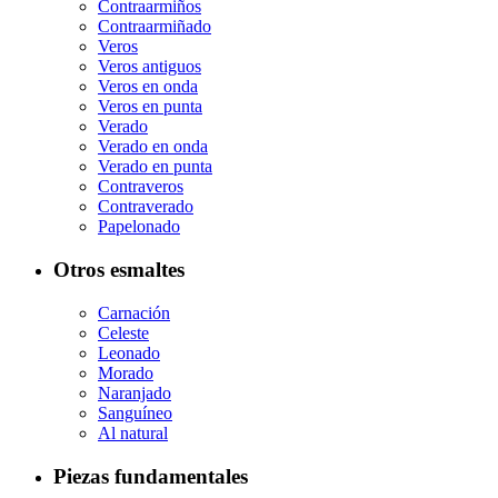
Contraarmiños
Contraarmiñado
Veros
Veros antiguos
Veros en onda
Veros en punta
Verado
Verado en onda
Verado en punta
Contraveros
Contraverado
Papelonado
Otros esmaltes
Carnación
Celeste
Leonado
Morado
Naranjado
Sanguíneo
Al natural
Piezas fundamentales