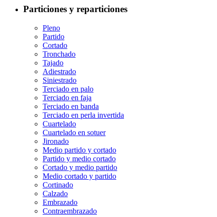
Particiones y reparticiones
Pleno
Partido
Cortado
Tronchado
Tajado
Adiestrado
Siniestrado
Terciado en palo
Terciado en faja
Terciado en banda
Terciado en perla invertida
Cuartelado
Cuartelado en sotuer
Jironado
Medio partido y cortado
Partido y medio cortado
Cortado y medio partido
Medio cortado y partido
Cortinado
Calzado
Embrazado
Contraembrazado