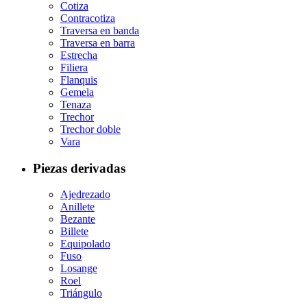
Cotiza
Contracotiza
Traversa en banda
Traversa en barra
Estrecha
Filiera
Flanquis
Gemela
Tenaza
Trechor
Trechor doble
Vara
Piezas derivadas
Ajedrezado
Anillete
Bezante
Billete
Equipolado
Fuso
Losange
Roel
Triángulo