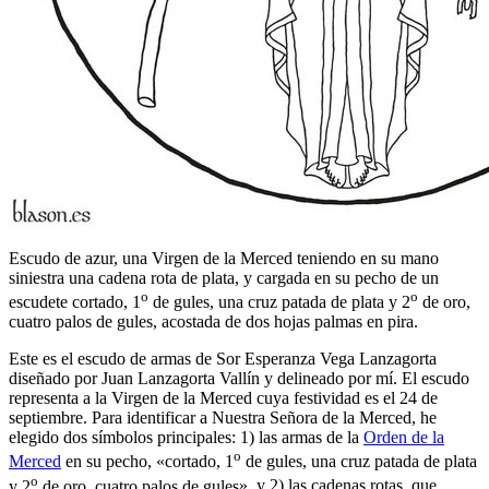
Escudo de azur, una Virgen de la Merced teniendo en su mano
siniestra una cadena rota de plata, y cargada en su pecho de un
o
o
escudete cortado, 1
de gules, una cruz patada de plata y 2
de oro,
cuatro palos de gules, acostada de dos hojas palmas en pira.
Este es el escudo de armas de Sor Esperanza Vega Lanzagorta
diseñado por Juan Lanzagorta Vallín y delineado por mí. El escudo
representa a la Virgen de la Merced cuya festividad es el 24 de
septiembre. Para identificar a Nuestra Señora de la Merced, he
elegido dos símbolos principales: 1) las armas de la
Orden de la
o
Merced
en su pecho, «
cortado, 1
de gules, una cruz patada de plata
o
y 2
de oro, cuatro palos de gules
», y 2) las cadenas rotas, que