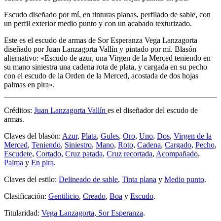
Escudo diseñado por mí, en tinturas planas, perfilado de sable, con
un perfil exterior medio punto y con un acabado texturizado.
Este es el escudo de armas de Sor Esperanza Vega Lanzagorta
diseñado por Juan Lanzagorta Vallín y pintado por mí. Blasón
alternativo: «
Escudo de azur, una Virgen de la Merced teniendo en
su mano siniestra una cadena rota de plata, y cargada en su pecho
con el escudo de la Orden de la Merced, acostada de dos hojas
palmas en pira
».
Créditos:
Juan Lanzagorta Vallín
es el diseñador del escudo de
armas.
Claves del blasón:
Azur
,
Plata
,
Gules
,
Oro
,
Uno
,
Dos
,
Virgen de la
Merced
,
Teniendo
,
Siniestro
,
Mano
,
Roto
,
Cadena
,
Cargado
,
Pecho
,
Escudete
,
Cortado
,
Cruz patada
,
Cruz recortada
,
Acompañado
,
Palma
y
En pira
.
Claves del estilo:
Delineado de sable
,
Tinta plana
y
Medio punto
.
Clasificación:
Gentilicio
,
Creado
,
Boa
y
Escudo
.
Titularidad:
Vega Lanzagorta, Sor Esperanza
.