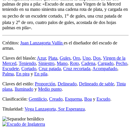
palmas de pira a pila: «
Escudo de azur, una Virgen de la Merced
teniendo en su mano siniestra una cadena rota de plata, y cargada en
o
su pecho de un escudete cortado, 1
de gules, una cruz patada de
o
plata y 2
de oro, cuatro palos de gules, acostada de dos hojas
palmas en pila
».
Créditos:
Juan Lanzagorta Vallín
es el diseñador del escudo de
armas.
Claves del blasón:
Azur
,
Plata
,
Gules
,
Oro
,
Uno
,
Dos
,
Virgen de la
Merced
,
Teniendo
,
Siniestro
,
Mano
,
Roto
,
Cadena
,
Cargado
,
Pecho
,
Escudete
,
Cortado
,
Cruz patada
,
Cruz recortada
,
Acompañado
,
Palma
,
En pira
y
En pila
.
Claves del estilo:
Proporción
,
Delineado
,
Delineado de sable
,
Tinta
plana
,
Iluminado
y
Medio punto
.
Clasificación:
Gentilicio
,
Creado
,
Esquema
,
Boa
y
Escudo
.
Titularidad:
Vega Lanzagorta, Sor Esperanza
.