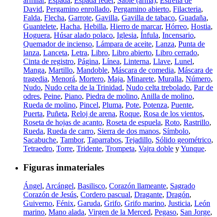
armilar
,
Espada
,
Espada feder
,
Sable (arma)
,
Estrella de
David
,
Pergamino enrollado
,
Pergamino abierto
,
Filacteria
,
Falda
,
Flecha
,
Garrote
,
Gavilla
,
Gavilla de tabaco
,
Guadaña
,
Guantelete
,
Hacha
,
Hebilla
,
Hierro de marcar
,
Hórreo
,
Hostia
,
Hoguera
,
Húsar alado polaco
,
Iglesia
,
Ínfula
,
Incensario
,
Quemador de incienso
,
Lámpara de aceite
,
Lanza
,
Punta de
lanza
,
Lanceta
,
Letra
,
Libro
,
Libro abierto
,
Libro cerrado
,
Cinta de registro
,
Página
,
Línea
,
Linterna
,
Llave
,
Lunel
,
Manga
,
Martillo
,
Mandoble
,
Máscara de comedia
,
Máscara de
tragedia
,
Menorá
,
Mortero
,
Maja
,
Minarete
,
Muralla
,
Número
,
Nudo
,
Nudo celta de la Trinidad
,
Nudo celta trebolado
,
Par de
odres
,
Peine
,
Piano
,
Piedra de molino
,
Anilla de molino
,
Rueda de molino
,
Pincel
,
Pluma
,
Pote
,
Potenza
,
Puente
,
Puerta
,
Puñeta
,
Reloj de arena
,
Roque
,
Rosa de los vientos
,
Roseta de hojas de acanto
,
Roseta de espuela
,
Roto
,
Rastrillo
,
Rueda
,
Rueda de carro
,
Sierra de dos manos
,
Símbolo
,
Sacabuche
,
Tambor
,
Taparrabos
,
Tejadillo
,
Sólido geométrico
,
Tetraedro
,
Torre
,
Tridente
,
Trompeta
,
Vajra doble
y
Yunque
.
Figuras inmateriales
Ángel
,
Arcángel
,
Basilisco
,
Corazón llameante
,
Sagrado
Corazón de Jesús
,
Cordero pascual
,
Dragante
,
Dragón
,
Guiverno
,
Fénix
,
Garuda
,
Grifo
,
Grifo marino
,
Justicia
,
León
marino
,
Mano alada
,
Virgen de la Merced
,
Pegaso
,
San Jorge
,