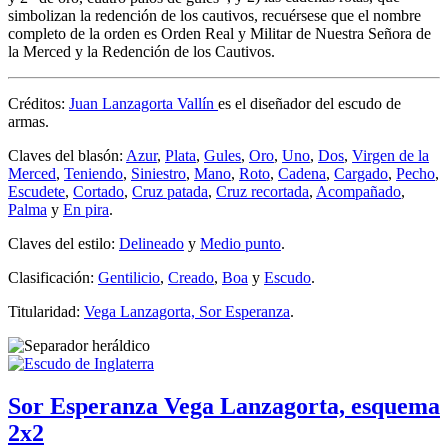
simbolizan la redención de los cautivos, recuérsese que el nombre
completo de la orden es Orden Real y Militar de Nuestra Señora de
la Merced y la Redención de los Cautivos.
Créditos:
Juan Lanzagorta Vallín
es el diseñador del escudo de
armas.
Claves del blasón:
Azur
,
Plata
,
Gules
,
Oro
,
Uno
,
Dos
,
Virgen de la
Merced
,
Teniendo
,
Siniestro
,
Mano
,
Roto
,
Cadena
,
Cargado
,
Pecho
,
Escudete
,
Cortado
,
Cruz patada
,
Cruz recortada
,
Acompañado
,
Palma
y
En pira
.
Claves del estilo:
Delineado
y
Medio punto
.
Clasificación:
Gentilicio
,
Creado
,
Boa
y
Escudo
.
Titularidad:
Vega Lanzagorta, Sor Esperanza
.
Sor Esperanza Vega Lanzagorta, esquema
2x2