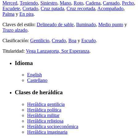
Merced
,
Teniendo
,
Siniestro
,
Mano
,
Roto
,
Cadena
,
Cargado
,
Pecho
,
Escudete
,
Cortado
,
Cruz patada
,
Cruz recortada
,
Acompañado
,
Palma
y
En pira
.
Claves del estilo:
Delineado de sable
,
Iluminado
,
Medio punto
y
Trazo alzado
.
Clasificación:
Gentilicio
,
Creado
,
Boa
y
Escudo
.
Titularidad:
Vega Lanzagorta, Sor Esperanza
.
Idioma
English
Castellano
Clases de heráldica
Heráldica gentilicia
Heráldica política
Heráldica militar
Heráldica religiosa
Heráldica socioeconómica
Heráldica imaginaria