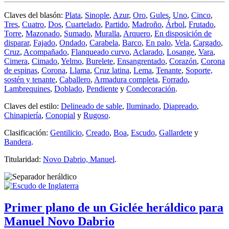
Claves del blasón:
Plata
,
Sinople
,
Azur
,
Oro
,
Gules
,
Uno
,
Cinco
,
Tres
,
Cuatro
,
Dos
,
Cuartelado
,
Partido
,
Madroño
,
Árbol
,
Frutado
,
Torre
,
Mazonado
,
Sumado
,
Muralla
,
Arquero
,
En disposición de
disparar
,
Fajado
,
Ondado
,
Carabela
,
Barco
,
En palo
,
Vela
,
Cargado
,
Cruz
,
Acompañado
,
Flanqueado curvo
,
Aclarado
,
Losange
,
Vara
,
Cimera
,
Cimado
,
Yelmo
,
Burelete
,
Ensangrentado
,
Corazón
,
Corona
de espinas
,
Corona
,
Llama
,
Cruz latina
,
Lema
,
Tenante
,
Soporte,
sostén y tenante
,
Caballero
,
Armadura completa
,
Forrado
,
Lambrequines
,
Doblado
,
Pendiente
y
Condecoración
.
Claves del estilo:
Delineado de sable
,
Iluminado
,
Diapreado
,
Chinapiería
,
Conopial
y
Rugoso
.
Clasificación:
Gentilicio
,
Creado
,
Boa
,
Escudo
,
Gallardete
y
Bandera
.
Titularidad:
Novo Dabrio, Manuel
.
Primer plano de un Giclée heráldico para
Manuel Novo Dabrio