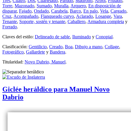
Tres
,
Cuatro
,
Dos
,
Cuartelado
,
Partido
,
Madroño
,
Árbol
,
Frutado
,
Torre
,
Mazonado
,
Sumado
,
Muralla
,
Arquero
,
En disposición de
disparar
,
Fajado
,
Ondado
,
Carabela
,
Barco
,
En palo
,
Vela
,
Cargado
,
Cruz
,
Acompañado
,
Flanqueado curvo
,
Aclarado
,
Losange
,
Vara
,
Tenante
,
Soporte, sostén y tenante
,
Caballero
,
Armadura completa
y
Forrado
.
Claves del estilo:
Delineado de sable
,
Iluminado
y
Conopial
.
Clasificación:
Gentilicio
,
Creado
,
Boa
,
Dibujo a mano
,
Collage
,
Fotográfico
,
Gallardete
y
Bandera
.
Titularidad:
Novo Dabrio, Manuel
.
Giclée heráldico para Manuel Novo
Dabrio