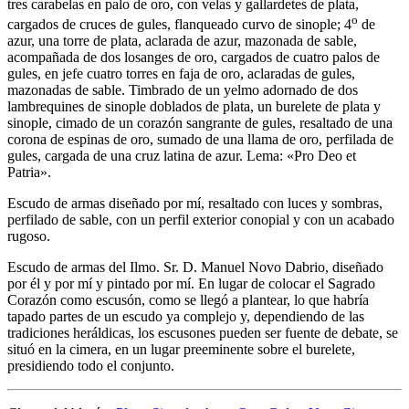
tres carabelas en palo de oro, con velas y gallardetes de plata,
o
cargados de cruces de gules, flanqueado curvo de sinople; 4
de
azur, una torre de plata, aclarada de azur, mazonada de sable,
acompañada de dos losanges de oro, cargados de cuatro palos de
gules, en jefe cuatro torres en faja de oro, aclaradas de gules,
mazonadas de sable. Timbrado de un yelmo adornado de dos
lambrequines de sinople doblados de plata, un burelete de plata y
sinople, cimado de un corazón sangrante de gules, resaltado de una
corona de espinas de oro, sumado de una llama de oro, perfilada de
gules, cargada de una cruz latina de azur. Lema: «Pro Deo et
Patria».
Escudo de armas diseñado por mí, resaltado con luces y sombras,
perfilado de sable, con un perfil exterior conopial y con un acabado
rugoso.
Escudo de armas del Ilmo. Sr. D. Manuel Novo Dabrio, diseñado
por él y por mí y pintado por mí. En lugar de colocar el Sagrado
Corazón como escusón, como se llegó a plantear, lo que habría
tapado partes de un escudo ya complejo y, dependiendo de las
tradiciones heráldicas, los escusones pueden ser fuente de debate, se
situó en la cimera, en un lugar preeminente sobre el burelete,
presidiendo todo el conjunto.