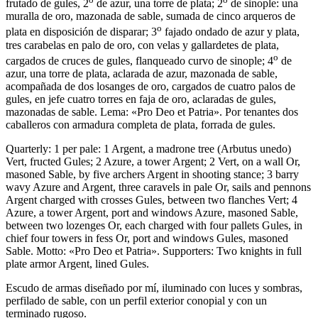
frutado de gules, 2
de azur, una torre de plata; 2
de sinople: una
muralla de oro, mazonada de sable, sumada de cinco arqueros de
o
plata en disposición de disparar; 3
fajado ondado de azur y plata,
tres carabelas en palo de oro, con velas y gallardetes de plata,
o
cargados de cruces de gules, flanqueado curvo de sinople; 4
de
azur, una torre de plata, aclarada de azur, mazonada de sable,
acompañada de dos losanges de oro, cargados de cuatro palos de
gules, en jefe cuatro torres en faja de oro, aclaradas de gules,
mazonadas de sable. Lema: «Pro Deo et Patria». Por tenantes dos
caballeros con armadura completa de plata, forrada de gules.
Quarterly: 1 per pale: 1 Argent, a madrone tree (Arbutus unedo)
Vert, fructed Gules; 2 Azure, a tower Argent; 2 Vert, on a wall Or,
masoned Sable, by five archers Argent in shooting stance; 3 barry
wavy Azure and Argent, three caravels in pale Or, sails and pennons
Argent charged with crosses Gules, between two flanches Vert; 4
Azure, a tower Argent, port and windows Azure, masoned Sable,
between two lozenges Or, each charged with four pallets Gules, in
chief four towers in fess Or, port and windows Gules, masoned
Sable. Motto: «Pro Deo et Patria». Supporters: Two knights in full
plate armor Argent, lined Gules.
Escudo de armas diseñado por mí, iluminado con luces y sombras,
perfilado de sable, con un perfil exterior conopial y con un
terminado rugoso.