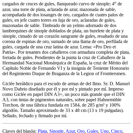
o
cargados de cruces de gules, flanqueado curvo de sinople; 4
de
azur, una torre de plata, aclarada de azur, mazonada de sable,
acompañada de dos losanges de oro, cargados de cuatro palos de
gules, en jefe cuatro torres en faja de oro, aclaradas de gules,
mazonadas de sable. Timbrado de un yelmo adornado de dos
lambrequines de sinople doblados de plata, un burelete de plata y
sinople, cimado de un corazón sangrante de gules, resaltado de una
corona de espinas de oro, sumado de una llama de oro, perfilada de
gules, cargada de una cruz latina de azur. Lema: «Pro Deo et
Patria». Por tenantes dos caballeros con armadura completa de plata,
forrada de gules. Pendientes de la punta la cruz de Caballero de la
Hermandad Nacional Monárquica de España, la cruz de Mérito del
Capítulo Noble de Fernando VI y la insignia de Teniente Honorario
del Regimiento Duque de Braganza de la Legion of Frontiersmen.
Giclée heráldico para el escudo de armas de del Ilmo. Sr. D. Manuel
Novo Dabrio diseñado por él y por mí y pintado por mí. Impreso
como Giclée en papel DIN A3+, un poco más grande que el DIN
A3, con tintas de pigmentos naturales, sobre papel Hahnemühle
Torchon, de una fábrica fundada en 1584, de 285 g/m² y 100%
algodón. Tamaño aproximado de 33 x 48 cm (13 x 19 pulgadas).
Sellado, fechado y firmado por mí.
Claves del blasón:
Plata
,
Sinople
,
Azur
,
Oro
,
Gules
,
Uno
,
Cinco
,