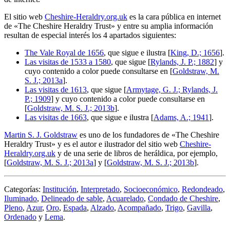
El sitio web
Cheshire-Heraldry.org.uk
es la cara pública en internet
de «
The Cheshire Heraldry Trust
» y entre su amplia información
resultan de especial interés los 4 apartados siguientes:
The Vale Royal de 1656
, que sigue e ilustra [
King, D.; 1656
].
Las visitas de 1533 a 1580
, que sigue [
Rylands, J. P.; 1882
] y
cuyo contenido a color puede consultarse en [
Goldstraw, M.
S. J.; 2013a
].
Las visitas de 1613
, que sigue [
Armytage, G. J.; Rylands, J.
P.; 1909
] y cuyo contenido a color puede consultarse en
[
Goldstraw, M. S. J.; 2013b
].
Las visitas de 1663
, que sigue e ilustra [
Adams, A.; 1941
].
Martin S. J. Goldstraw
es uno de los fundadores de «
The Cheshire
Heraldry Trust
» y es el autor e ilustrador del sitio web
Cheshire-
Heraldry.org.uk
y de una serie de libros de heráldica, por ejemplo,
[
Goldstraw, M. S. J.; 2013a
] y [
Goldstraw, M. S. J.; 2013b
].
Categorías:
Institución
,
Interpretado
,
Socioeconómico
,
Redondeado
,
Iluminado
,
Delineado de sable
,
Acuarelado
,
Condado de Cheshire
,
Pleno
,
Azur
,
Oro
,
Espada
,
Alzado
,
Acompañado
,
Trigo
,
Gavilla
,
Ordenado
y
Lema
.