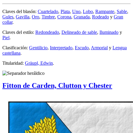
Claves del blasón:
Cuartelado
,
Plata
,
Uno
,
Lobo
,
Rampante
,
Sable
,
Gules
,
Gavilla
,
Oro
,
Timbre
,
Corona
,
Granada
,
Rodeado
y
Gran
collar
.
Claves del estilo:
Redondeado
,
Delineado de sable
,
Iluminado
y
Piel
.
Clasificación:
Gentilicio
,
Interpretado
,
Escudo
,
Armorial
y
Lengua
castellana
.
Titularidad:
Gräupl, Edwin
.
Fitton de Carden, Clutton y Chester