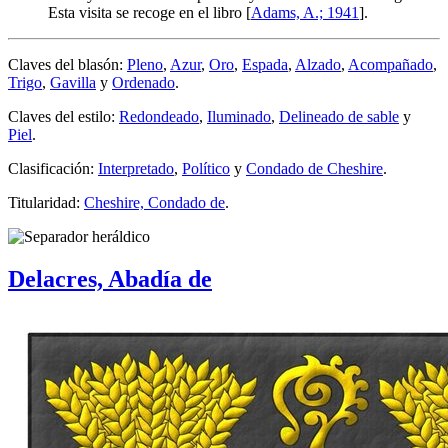
Esta visita se recoge en el libro [
Adams, A.; 1941
].
Claves del blasón:
Pleno
,
Azur
,
Oro
,
Espada
,
Alzado
,
Acompañado
,
Trigo
,
Gavilla
y
Ordenado
.
Claves del estilo:
Redondeado
,
Iluminado
,
Delineado de sable
y
Piel
.
Clasificación:
Interpretado
,
Político
y
Condado de Cheshire
.
Titularidad:
Cheshire, Condado de
.
Delacres, Abadía de