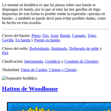
Lo normal en heráldica es que las piezas sobre una banda se
dispongan en banda, por lo que al estar las tres gavillas de trigo
dispuestas de esta forma es posible omitir la expresión «
puestas en
banda
», o también se puede decir para evitar posibles dudas, como
he hecho en esta ocasión.
Claves del blasón:
Pleno
,
Oro
,
Azur
,
Banda
,
Cargado
,
Trigo
,
Gavilla
,
En banda
y
Puesto en banda
.
Claves del estilo:
Redondeado
,
Iluminado
,
Delineado de sable
y
Piel
.
Clasificación:
Interpretado
,
Gentilicio
y
Condado de Cheshire
.
Titularidad:
Fitton de Carden, Clutton y Chester
.
Hatton de Woodhouse