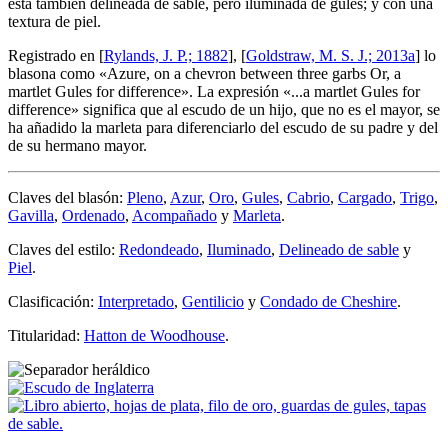
está también delineada de sable, pero iluminada de gules; y con una
textura de piel.
Registrado en [
Rylands, J. P.; 1882
], [
Goldstraw, M. S. J.; 2013a
] lo
blasona como «
Azure, on a chevron between three garbs Or, a
martlet Gules for difference
». La expresión «
...a martlet Gules for
difference
» significa que al escudo de un hijo, que no es el mayor, se
ha añadido la marleta para diferenciarlo del escudo de su padre y del
de su hermano mayor.
Claves del blasón:
Pleno
,
Azur
,
Oro
,
Gules
,
Cabrio
,
Cargado
,
Trigo
,
Gavilla
,
Ordenado
,
Acompañado
y
Marleta
.
Claves del estilo:
Redondeado
,
Iluminado
,
Delineado de sable
y
Piel
.
Clasificación:
Interpretado
,
Gentilicio
y
Condado de Cheshire
.
Titularidad:
Hatton de Woodhouse
.