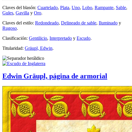
Claves del blasón:
Cuartelado
,
Plata
,
Uno
,
Lobo
,
Rampante
,
Sable
,
Gules
,
Gavilla
y
Oro
.
Claves del estilo:
Redondeado
,
Delineado de sable
,
Iluminado
y
Rugoso
.
Clasificación:
Gentilicio
,
Interpretado
y
Escudo
.
Titularidad:
Gräupl, Edwin
.
Edwin Gräupl, página de armorial