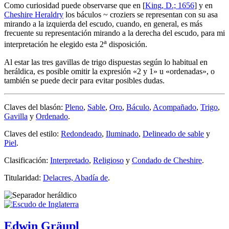
Como curiosidad puede observarse que en [
King, D.; 1656
] y en
Cheshire Heraldry
los báculos ~ croziers se representan con su asa
mirando a la izquierda del escudo, cuando, en general, es más
frecuente su representación mirando a la derecha del escudo, para mi
a
interpretación he elegido esta 2
disposición.
Al estar las tres gavillas de trigo dispuestas según lo habitual en
heráldica, es posible omitir la expresión «
2 y 1
» u «
ordenadas
», o
también se puede decir para evitar posibles dudas.
Claves del blasón:
Pleno
,
Sable
,
Oro
,
Báculo
,
Acompañado
,
Trigo
,
Gavilla
y
Ordenado
.
Claves del estilo:
Redondeado
,
Iluminado
,
Delineado de sable
y
Piel
.
Clasificación:
Interpretado
,
Religioso
y
Condado de Cheshire
.
Titularidad:
Delacres, Abadía de
.
Edwin Gräupl