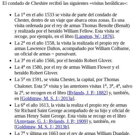
El condado de Cheshire recibió las siguientes «
visitas heráldicas
»:
a
La 1
en el año 1533 se visita de parte del condado de
Chester, dentro de un viaje que abarca otras zonas. Es una
visita ordenada por el rey de armas Thomas Benolte (Benalt)
y realizada por el heraldo William Fellow. Esta visita se
recoge, por ejemplo, en el libro [
Langton, W.; 1876
].
a
La 2
en el año 1558, la visita la realizada el propio rey de
armas Lawrence Dalton, acompañado por William Colbarne,
un oficial de armas ~ pursuivant.
a
La 3
en el año 1566, por el heraldo Robert Glover.
a
La 4
en 1580, por el rey de armas William Flower y el
heraldo Robert Glover.
a
La 5
en 1591, se visita Chester, la capital, por Thomas
a
a
a
a
Chaloner. Esta 5
visita y las anteriores visitas 1
, 3
, 4
, salvo
a
la 2
, se recogen en el libro [
Rylands, J. P.; 1882
] y, también,
en [
Goldstraw, M. S. J.; 2013a
].
a
La 6
el año 1613, la visita la realiza el propio rey de armas
Sir Richard Saint George acompañado de su hijo y oficial de
armas Henry Saint George. Esta visita se recoge en el libro
[
Armytage, G. J.; Rylands, J. P.; 1909
] y, también, en
[
Goldstraw, M. S. J.; 2013b
].
a
La 7
y última en 1663 por el rey de armas William Dugdale.