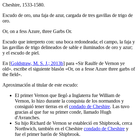
Cheshire, 1533-1580.
Escudo de oro, una faja de azur, cargada de tres gavillas de trigo de
oro.
Or, on a fess Azure, three Garbs Or.
Escudo que interpreto con: una boca redondeada; el campo, la faja y
las gavillas de trigo delineados de sable e iluminados de oro y azur;
y el escudo de piel.
En [
Goldstraw, M. S. J.; 2013b
] para «
Sir Raulfe de Vernon ye
old
». escribe el siguiente blasón «
Or, on a fesse Azure three garbs of
the field
».
Aproximación al titular de este escudo:
El primer Vernon que llegó a Inglaterra fue William de
Vernon, lo hizo durante la conquista de los normandos y
consiguió tener tierras en el
condado de Cheshire
. Las tuvo
gracias al que fue su primer conde, llamado Hugh
d'Avranches.
Su hijo Richard de Vernon se estableció en Shipbrook, cerca
Northwich, también en el Cheshire
condado de Cheshire
y
fue el primer barón de Shipbrook.