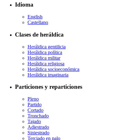
Idioma
English
Castellano
Clases de heráldica
Heráldica gentilicia
Heráldica política
Heráldica militar
Heráldica religiosa
Heráldica socioeconómica
Heráldica imaginaria
Particiones y reparticiones
Pleno
Partido
Cortado
Tronchado
Tajado
Adiestrado
Siniestrado
Terciado en palo