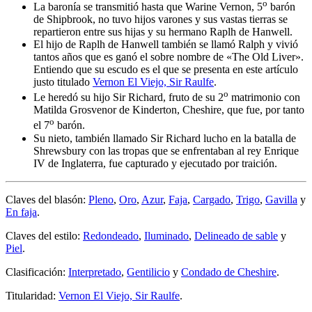
o
La baronía se transmitió hasta que Warine Vernon, 5
barón
de Shipbrook, no tuvo hijos varones y sus vastas tierras se
repartieron entre sus hijas y su hermano Raplh de Hanwell.
El hijo de Raplh de Hanwell también se llamó Ralph y vivió
tantos años que es ganó el sobre nombre de «
The Old Liver
».
Entiendo que su escudo es el que se presenta en este artículo
justo titulado
Vernon El Viejo, Sir Raulfe
.
o
Le heredó su hijo Sir Richard, fruto de su 2
matrimonio con
Matilda Grosvenor de Kinderton, Cheshire, que fue, por tanto
o
el 7
barón.
Su nieto, también llamado Sir Richard lucho en la batalla de
Shrewsbury con las tropas que se enfrentaban al rey Enrique
IV de Inglaterra, fue capturado y ejecutado por traición.
Claves del blasón:
Pleno
,
Oro
,
Azur
,
Faja
,
Cargado
,
Trigo
,
Gavilla
y
En faja
.
Claves del estilo:
Redondeado
,
Iluminado
,
Delineado de sable
y
Piel
.
Clasificación:
Interpretado
,
Gentilicio
y
Condado de Cheshire
.
Titularidad:
Vernon El Viejo, Sir Raulfe
.