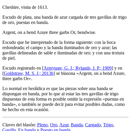
Cheshire, visita de 1613.
Escudo de plata, una banda de azur cargada de tres gavillas de trigo
de oro, puestas en banda.
Argent, on a bend Azure three garbs Or, bendwise.
Escudo que he interpretado de la forma siguiente: con la boca
redondeada; el campo y la banda iluminados de oro y azur; las
gavillas delineadas de sable e iluminadas de oro; y con una textura
de piel.
Escudo registrado en [
Armytage, G. J.; Rylands, J. P.; 1909
] y en
[
Goldstraw, M. S. J.; 2013b
] se blasona «
Argent, on a bend Azure,
three garbs Or
».
Lo normal en heráldica es que las piezas sobre una banda se
dispongan en banda, por lo que al estar las tres gavillas de trigo
dispuestas de esta forma es posible omitir la expresión «
puestas en
banda
», o también se puede decir para evitar posibles dudas, como
he hecho en esta ocasión.
Claves del blasón:
Pleno
,
Oro
,
Azur
,
Banda
,
Cargado
,
Trigo
,
Gavilla
,
En banda
y
Puesto en banda
.