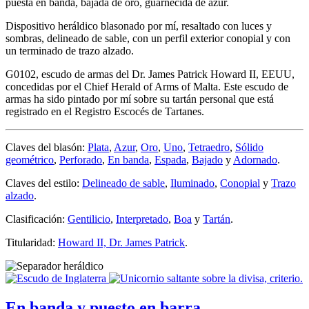
puesta en banda, bajada de oro, guarnecida de azur.
Dispositivo heráldico blasonado por mí, resaltado con luces y
sombras, delineado de sable, con un perfil exterior conopial y con
un terminado de trazo alzado.
G0102, escudo de armas del Dr. James Patrick Howard II, EEUU,
concedidas por el Chief Herald of Arms of Malta. Este escudo de
armas ha sido pintado por mí sobre su tartán personal que está
registrado en el Registro Escocés de Tartanes.
Claves del blasón:
Plata
,
Azur
,
Oro
,
Uno
,
Tetraedro
,
Sólido
geométrico
,
Perforado
,
En banda
,
Espada
,
Bajado
y
Adornado
.
Claves del estilo:
Delineado de sable
,
Iluminado
,
Conopial
y
Trazo
alzado
.
Clasificación:
Gentilicio
,
Interpretado
,
Boa
y
Tartán
.
Titularidad:
Howard II, Dr. James Patrick
.
En banda y puesto en barra