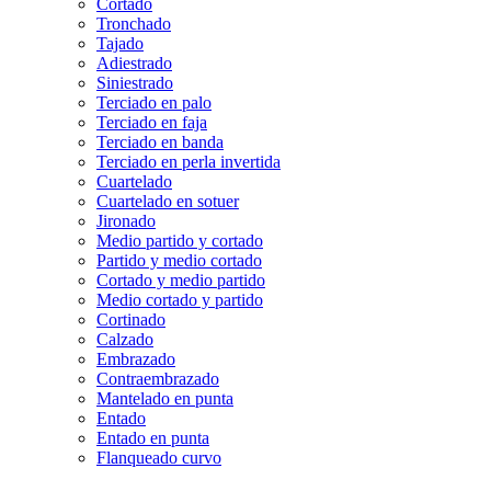
Cortado
Tronchado
Tajado
Adiestrado
Siniestrado
Terciado en palo
Terciado en faja
Terciado en banda
Terciado en perla invertida
Cuartelado
Cuartelado en sotuer
Jironado
Medio partido y cortado
Partido y medio cortado
Cortado y medio partido
Medio cortado y partido
Cortinado
Calzado
Embrazado
Contraembrazado
Mantelado en punta
Entado
Entado en punta
Flanqueado curvo