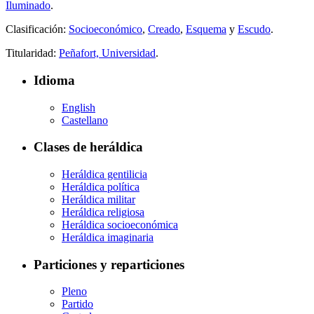
Iluminado
.
Clasificación:
Socioeconómico
,
Creado
,
Esquema
y
Escudo
.
Titularidad:
Peñafort, Universidad
.
Idioma
English
Castellano
Clases de heráldica
Heráldica gentilicia
Heráldica política
Heráldica militar
Heráldica religiosa
Heráldica socioeconómica
Heráldica imaginaria
Particiones y reparticiones
Pleno
Partido