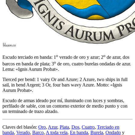
o
o
Escudo terciado en banda: 1
verado de oro y azur; 2
de azur, dos
o
barcos en banda de plata; 3
de oro, cuatro burelas ondadas de azur.
Lema: «Ignis Aurum Probat».
Tierced per bend: 1 vairy Or and Azure; 2 Azure, two ships in full
sail, in bend Argent; 3 Or, four bars wavy Azure. Motto: «Ignis
Aurum Probat».
Escudo de armas ideado por mí, iluminado con luces y sombras,
perfilado de sable, con un contorno exterior de medio punto y con
un terminado de trazo alzado.
Claves del blasón:
Oro
,
Azur
,
Plata
,
Dos
,
Cuatro
,
Terciado en
banda
,
Verado
,
Barco
,
A toda vela
,
En banda
,
Burela
,
Ondado
y