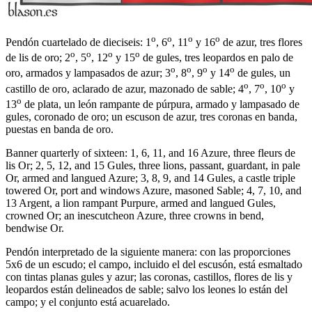
o
o
o
o
Pendón cuartelado de dieciseis: 1
, 6
, 11
y 16
de azur, tres flores
o
o
o
o
de lis de oro; 2
, 5
, 12
y 15
de gules, tres leopardos en palo de
o
o
o
o
oro, armados y lampasados de azur; 3
, 8
, 9
y 14
de gules, un
o
o
o
castillo de oro, aclarado de azur, mazonado de sable; 4
, 7
, 10
y
o
13
de plata, un león rampante de púrpura, armado y lampasado de
gules, coronado de oro; un escuson de azur, tres coronas en banda,
puestas en banda de oro.
Banner quarterly of sixteen: 1, 6, 11, and 16 Azure, three fleurs de
lis Or; 2, 5, 12, and 15 Gules, three lions, passant, guardant, in pale
Or, armed and langued Azure; 3, 8, 9, and 14 Gules, a castle triple
towered Or, port and windows Azure, masoned Sable; 4, 7, 10, and
13 Argent, a lion rampant Purpure, armed and langued Gules,
crowned Or; an inescutcheon Azure, three crowns in bend,
bendwise Or.
Pendón interpretado de la siguiente manera: con las proporciones
5x6 de un escudo; el campo, incluido el del escusón, está esmaltado
con tintas planas gules y azur; las coronas, castillos, flores de lis y
leopardos están delineados de sable; salvo los leones lo están del
campo; y el conjunto está acuarelado.