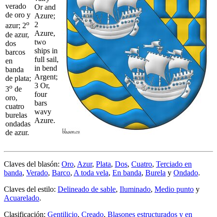
verado
Or and
de oro y
Azure;
o
2
azur; 2
Azure,
de azur,
two
dos
ships in
barcos
full sail,
en
in bend
banda
Argent;
de plata;
3 Or,
o
3
de
four
oro,
bars
cuatro
wavy
burelas
Azure.
ondadas
de azur.
Claves del blasón:
Oro
,
Azur
,
Plata
,
Dos
,
Cuatro
,
Terciado en
banda
,
Verado
,
Barco
,
A toda vela
,
En banda
,
Burela
y
Ondado
.
Claves del estilo:
Delineado de sable
,
Iluminado
,
Medio punto
y
Acuarelado
.
Clasificación:
Gentilicio
,
Creado
,
Blasones estructurados y en