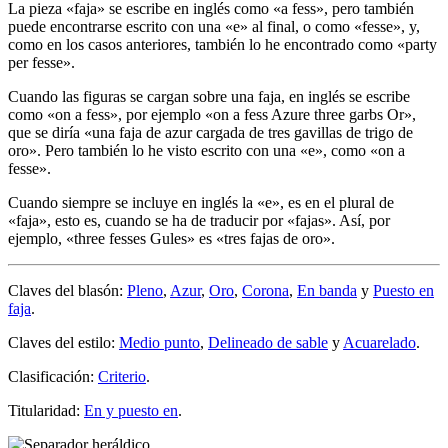
La pieza «
faja
» se escribe en inglés como «
a fess
», pero también
puede encontrarse escrito con una «
e
» al final, o como «
fesse
», y,
como en los casos anteriores, también lo he encontrado como «
party
per fesse
».
Cuando las figuras se cargan sobre una faja, en inglés se escribe
como «
on a fess
», por ejemplo «
on a fess Azure three garbs Or
»,
que se diría «
una faja de azur cargada de tres gavillas de trigo de
oro
». Pero también lo he visto escrito con una «
e
», como «
on a
fesse
».
Cuando siempre se incluye en inglés la «
e
», es en el plural de
«
faja
», esto es, cuando se ha de traducir por «
fajas
». Así, por
ejemplo, «
three fesses Gules
» es «
tres fajas de oro
».
Claves del blasón:
Pleno
,
Azur
,
Oro
,
Corona
,
En banda
y
Puesto en
faja
.
Claves del estilo:
Medio punto
,
Delineado de sable
y
Acuarelado
.
Clasificación:
Criterio
.
Titularidad:
En y puesto en
.