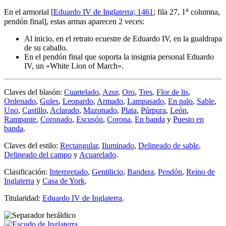
a
En el armorial [
Eduardo IV de Inglaterra; 1461
; fila 27, 1
columna,
pendón final], estas armas aparecen 2 veces:
Al inicio, en el retrato ecuestre de Eduardo IV, en la gualdrapa
de su caballo.
En el pendón final que soporta la insignia personal Eduardo
IV, un «
White Lion of March
».
Claves del blasón:
Cuartelado
,
Azur
,
Oro
,
Tres
,
Flor de lis
,
Ordenado
,
Gules
,
Leopardo
,
Armado
,
Lampasado
,
En palo
,
Sable
,
Uno
,
Castillo
,
Aclarado
,
Mazonado
,
Plata
,
Púrpura
,
León
,
Rampante
,
Coronado
,
Escusón
,
Corona
,
En banda
y
Puesto en
banda
.
Claves del estilo:
Rectangular
,
Iluminado
,
Delineado de sable
,
Delineado del campo
y
Acuarelado
.
Clasificación:
Interpretado
,
Gentilicio
,
Bandera
,
Pendón
,
Reino de
Inglaterra
y
Casa de York
.
Titularidad:
Eduardo IV de Inglaterra
.