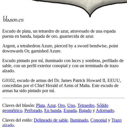
Escudo de plata, un tetraedro de azur, atravesado de una espada
puesta en banda, bajada de oro, guarnecida de azur.
Argent, a tetrahedron Azure, pierced by a sword bendwise, point
downwards Or, garnished Azure.
Escudo pintado por mí, iluminado con luces y sombras, perfilado de
sable, con un perfil exterior conopial y con un terminado de trazo
alzado.
G0102, escudo de armas del Dr. James Patrick Howard II, EEUU,
concedidas por el Chief Herald of Arms of Malta. Este escudo de
armas ha sido pintado por mí.
Claves del blasón:
Plata
,
Azur
,
Oro
,
Uno
,
Tetraedro
,
Sólido
geométrico
,
Perforado
,
En banda
,
Espada
,
Bajado
y
Adornado
.
Claves del estilo:
Delineado de sable
,
Iluminado
,
Conopial
y
Trazo
alzado
.