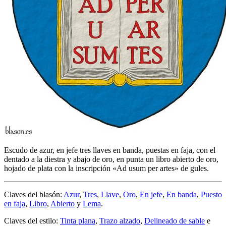
Escudo de azur, en jefe tres llaves en banda, puestas en faja, con el
dentado a la diestra y abajo de oro, en punta un libro abierto de oro,
hojado de plata con la inscripción «Ad usum per artes» de gules.
Claves del blasón:
Azur
,
Tres
,
Llave
,
Oro
,
En jefe
,
En banda
,
Puesto
en faja
,
Libro
,
Abierto
y
Lema
.
Claves del estilo:
Tinta plana
,
Trazo alzado
,
Delineado de sable
e