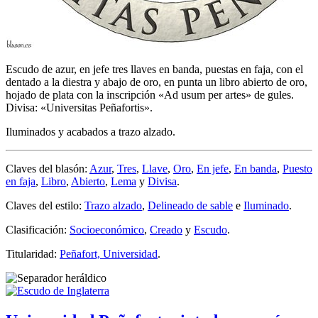
Escudo de azur, en jefe tres llaves en banda, puestas en faja, con el
dentado a la diestra y abajo de oro, en punta un libro abierto de oro,
hojado de plata con la inscripción «Ad usum per artes» de gules.
Divisa: «Universitas Peñafortis».
Iluminados y acabados a trazo alzado.
Claves del blasón:
Azur
,
Tres
,
Llave
,
Oro
,
En jefe
,
En banda
,
Puesto
en faja
,
Libro
,
Abierto
,
Lema
y
Divisa
.
Claves del estilo:
Trazo alzado
,
Delineado de sable
e
Iluminado
.
Clasificación:
Socioeconómico
,
Creado
y
Escudo
.
Titularidad:
Peñafort, Universidad
.