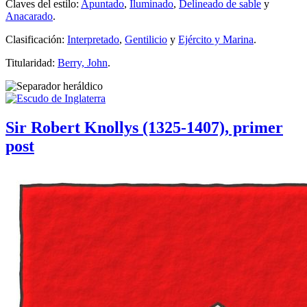
Claves del estilo:
Apuntado
,
Iluminado
,
Delineado de sable
y
Anacarado
.
Clasificación:
Interpretado
,
Gentilicio
y
Ejército y Marina
.
Titularidad:
Berry, John
.
Sir Robert Knollys (1325-1407), primer
post