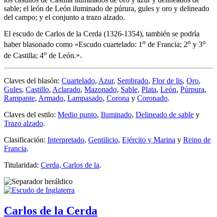
sable; el león de León iluminado de púrura, gules y oro y delineado
del campo; y el conjunto a trazo alzado.
El escudo de Carlos de la Cerda (1326-1354), también se podría
o
o
o
haber blasonado como «
Escudo cuartelado: 1
de Francia; 2
y 3
o
de Castilla; 4
de León.
».
Claves del blasón:
Cuartelado
,
Azur
,
Sembrado
,
Flor de lis
,
Oro
,
Gules
,
Castillo
,
Aclarado
,
Mazonado
,
Sable
,
Plata
,
León
,
Púrpura
,
Rampante
,
Armado
,
Lampasado
,
Corona
y
Coronado
.
Claves del estilo:
Medio punto
,
Iluminado
,
Delineado de sable
y
Trazo alzado
.
Clasificación:
Interpretado
,
Gentilicio
,
Ejército y Marina
y
Reino de
Francia
.
Titularidad:
Cerda, Carlos de la
.
Carlos de la Cerda