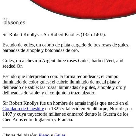
Sir Robert Knollys ~ Sir Robert Knolles (1325-1407).
Escudo de gules, un cabrio de plata cargado de tres rosas de gules,
barbadas de sinople y botonadas de oro.
Gules, on a chevron Argent three roses Gules, barbed Vert, and
seeded Or.
Escudo que interpretado con: la forma redondeada; el campo
iluminado de color gules; el cabrio iluminado de metal plata y
delineado de sable; las rosas iluminadas de gules, sinople y oro y
delineadas de sable; y el conjunto a trazo alzado.
Sir Robert Knollys fue un hombre de armás inglés que nació en el
Condado de Cheshire
en 1325 y falleció en Sculthorpe, Norfolk, en
1407 y cuya trayectoria militar se enmarcó dentro la Guerra de los
Cien Años entre Inglaterra y Francia.
Claves del blasón:
Pleno
y
Gules
.