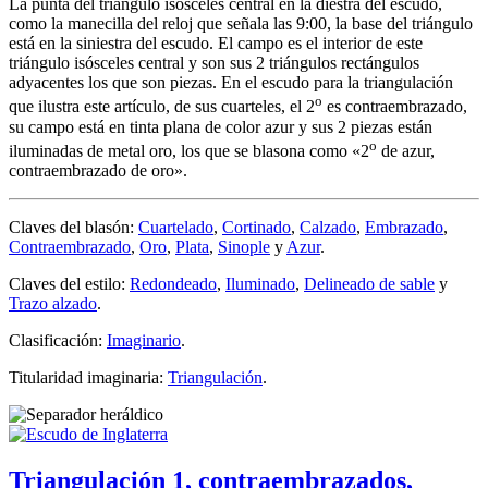
La punta del triángulo isósceles central en la diestra del escudo,
como la manecilla del reloj que señala las 9:00, la base del triángulo
está en la siniestra del escudo. El campo es el interior de este
triángulo isósceles central y son sus 2 triángulos rectángulos
adyacentes los que son piezas. En el escudo para la triangulación
o
que ilustra este artículo, de sus cuarteles, el 2
es contraembrazado,
su campo está en tinta plana de color azur y sus 2 piezas están
o
iluminadas de metal oro, los que se blasona como «
2
de azur,
contraembrazado de oro
».
Claves del blasón:
Cuartelado
,
Cortinado
,
Calzado
,
Embrazado
,
Contraembrazado
,
Oro
,
Plata
,
Sinople
y
Azur
.
Claves del estilo:
Redondeado
,
Iluminado
,
Delineado de sable
y
Trazo alzado
.
Clasificación:
Imaginario
.
Titularidad imaginaria:
Triangulación
.
Triangulación 1, contraembrazados,