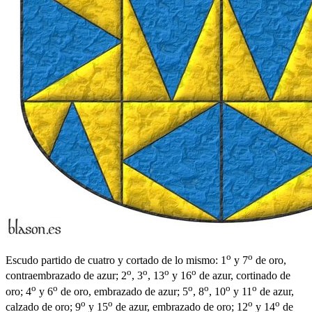
o
o
Escudo partido de cuatro y cortado de lo mismo: 1
y 7
de oro,
o
o
o
o
contraembrazado de azur; 2
, 3
, 13
y 16
de azur, cortinado de
o
o
o
o
o
o
oro; 4
y 6
de oro, embrazado de azur; 5
, 8
, 10
y 11
de azur,
o
o
o
o
calzado de oro; 9
y 15
de azur, embrazado de oro; 12
y 14
de