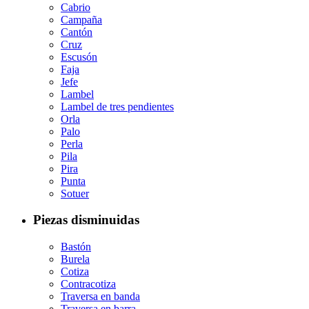
Cabrio
Campaña
Cantón
Cruz
Escusón
Faja
Jefe
Lambel
Lambel de tres pendientes
Orla
Palo
Perla
Pila
Pira
Punta
Sotuer
Piezas disminuidas
Bastón
Burela
Cotiza
Contracotiza
Traversa en banda
Traversa en barra