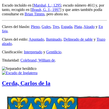
Escudo incluído en [
Marshal, L.; 1295
; escudo número 461] y, por
tanto, recogido en [
Brault, G. J.; 1997
] y que antes también podía
consultarse en
Brian Timms
, pero ahora no.
Claves del blasón:
Pleno
,
Gules
,
Tres
,
Espada
,
Plata
,
Alzado
y
En
faja
.
Claves del estilo:
Apuntado
,
Iluminado
,
Delineado de sable
y
Trazo
alzado
.
Clasificación:
Interpretado
y
Gentilicio
.
Titularidad:
Colebrand, William de
.
Cerda, Carlos de la