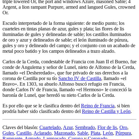
triple towered Or, the port and windows Azure, masoned Sable; 4
Argent, a lion rampant Purpure, armed and langued Gules, crowned
Or.
Escudo interpretado de la forma siguiente: de medio punto; los
cuarteles en tintas planas de azur, gules y plata; las flores de lis
iluminadas de gules y delineadas de sable; los castillos iluminados
de oro y azur y delineados de sable; el león iluminado de púrura,
gules y oro y delineado del campo; y el conjunto con un acabado de
metal poco batido y los campos delineados a trazo alzado.
Carlos de la Cerda, condestable de Francia con Juan II el Bueno, fue
conde de Angulema y señor de Lunel, nieto de Alfonso de la Cerda,
llamado «
el Desheredado
», que fue privado de sus derechos a la
corona de Castilla por su tío
Sancho IV de Castilla
, llamado «
el
Bravo
». En 1303, su abuelo Alfonso buscó refugio en Francia,
donde Carlos IV de Francia, llamado «
el Hermoso
» le conceció la
baronía de Lunel, que heredó su nieto Carlos de la Cerda.
Es por ello que se le clasifica dentro del
Reino de Francia
, si bien
prodría haber sido clasificado dentro del
Reino de Castilla y León
.
Claves del blasón:
Cuartelado
,
Azur
,
Sembrado
,
Flor de lis
,
Oro
,
Gules
,
Castillo
,
Aclarado
,
Mazonado
,
Sable
,
Plata
,
León
,
Púrpura
,
Rampante
,
Armado
,
Lampasado
,
Corona
y
Coronado
.