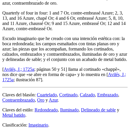
azur, contraembrazado de oro.
Quarterly of four in four: 1 and 7 Or, contre-embrassé Azure; 2, 3,
13, and 16 Azure, chapé Or; 4 and 6 Or, embrassé Azure; 5, 8, 10,
and 11 Azure, chaussé Or; 9 and 15 Azure, embrassé Or; 12 and 14
Azure, contre-embrassé Or.
Escudo imaginario que he creado con una intención estética con: la
boca redondeada; los campos esmaltados con tintas planas oro y
azur; las piezas que los acompañan, formando los cortinados,
calzados, embrazados y contraembrazados, iluminadas de oro y azur
y delineadas de sable; y el conjunto con un acabado de metal batido.
[
Avilés, J.; 1725a
; páginas 50 y 51] llama al cortinado «
chappè
»,
nos dice que «
se abre en forma de capa
» y lo muestra en [
Avilés, J.;
1725a
; ilustración 87].
Claves del blasón:
Cuartelado
,
Cortinado
,
Calzado
,
Embrazado
,
Contraembrazado
,
Oro
y
Azur
.
Claves del estilo:
Redondeado
,
Iluminado
,
Delineado de sable
y
Metal batido
.
Clasificación:
Imaginario
.