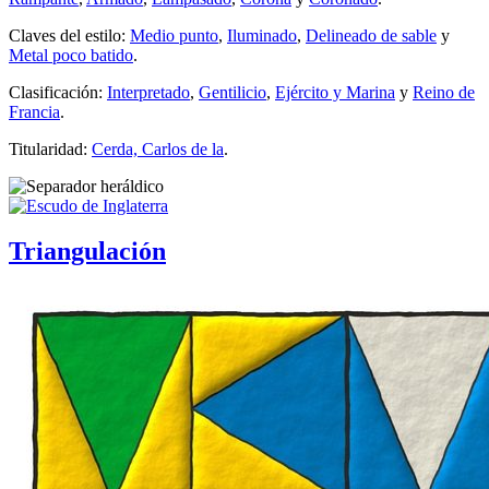
Claves del estilo:
Medio punto
,
Iluminado
,
Delineado de sable
y
Metal poco batido
.
Clasificación:
Interpretado
,
Gentilicio
,
Ejército y Marina
y
Reino de
Francia
.
Titularidad:
Cerda, Carlos de la
.
Triangulación