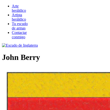
Arte
heráldico
Artista
heráldico
Tu escudo
de armas
Contactar
conmigo
John Berry