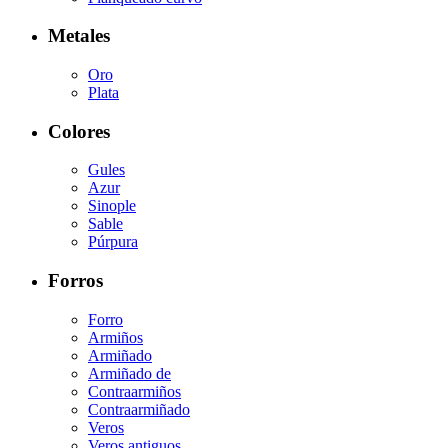
Metales
Oro
Plata
Colores
Gules
Azur
Sinople
Sable
Púrpura
Forros
Forro
Armiños
Armiñado
Armiñado de
Contraarmiños
Contraarmiñado
Veros
Veros antiguos