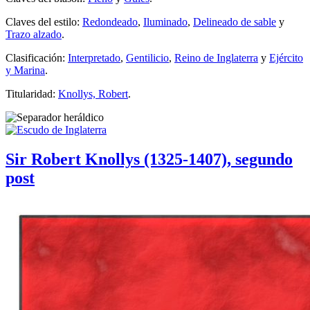
Claves del estilo:
Redondeado
,
Iluminado
,
Delineado de sable
y
Trazo alzado
.
Clasificación:
Interpretado
,
Gentilicio
,
Reino de Inglaterra
y
Ejército
y Marina
.
Titularidad:
Knollys, Robert
.
Sir Robert Knollys (1325-1407), segundo
post