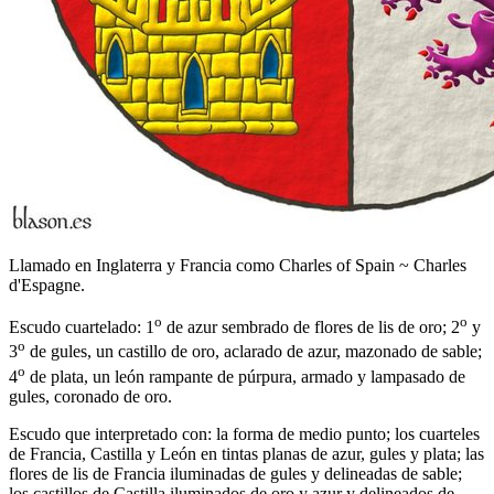
Llamado en Inglaterra y Francia como Charles of Spain ~ Charles
d'Espagne.
o
o
Escudo cuartelado: 1
de azur sembrado de flores de lis de oro; 2
y
o
3
de gules, un castillo de oro, aclarado de azur, mazonado de sable;
o
4
de plata, un león rampante de púrpura, armado y lampasado de
gules, coronado de oro.
Escudo que interpretado con: la forma de medio punto; los cuarteles
de Francia, Castilla y León en tintas planas de azur, gules y plata; las
flores de lis de Francia iluminadas de gules y delineadas de sable;
los castillos de Castilla iluminados de oro y azur y delineados de