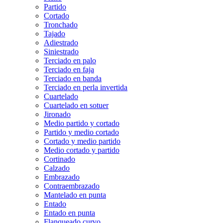
Partido
Cortado
Tronchado
Tajado
Adiestrado
Siniestrado
Terciado en palo
Terciado en faja
Terciado en banda
Terciado en perla invertida
Cuartelado
Cuartelado en sotuer
Jironado
Medio partido y cortado
Partido y medio cortado
Cortado y medio partido
Medio cortado y partido
Cortinado
Calzado
Embrazado
Contraembrazado
Mantelado en punta
Entado
Entado en punta
Flanqueado curvo