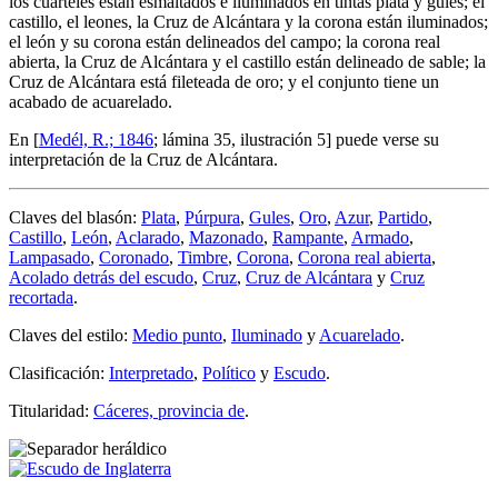
los cuarteles están esmaltados e iluminados en tintas plata y gules; el
castillo, el leones, la Cruz de Alcántara y la corona están iluminados;
el león y su corona están delineados del campo; la corona real
abierta, la Cruz de Alcántara y el castillo están delineado de sable; la
Cruz de Alcántara está fileteada de oro; y el conjunto tiene un
acabado de acuarelado.
En [
Medél, R.; 1846
; lámina 35, ilustración 5] puede verse su
interpretación de la Cruz de Alcántara.
Claves del blasón:
Plata
,
Púrpura
,
Gules
,
Oro
,
Azur
,
Partido
,
Castillo
,
León
,
Aclarado
,
Mazonado
,
Rampante
,
Armado
,
Lampasado
,
Coronado
,
Timbre
,
Corona
,
Corona real abierta
,
Acolado detrás del escudo
,
Cruz
,
Cruz de Alcántara
y
Cruz
recortada
.
Claves del estilo:
Medio punto
,
Iluminado
y
Acuarelado
.
Clasificación:
Interpretado
,
Político
y
Escudo
.
Titularidad:
Cáceres, provincia de
.