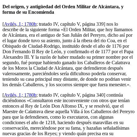
Del origen, y antigüedad del Orden Militar de Alcántara, y
forma de su Encomienda
[
Avilés, J.; 1780b
; tratado IV, capítulo V, página 339] nos lo
describe de la siguiente forma «
El Orden Militar, que hoy llamamos
de Alcántara, era el antiguo de San Julián del Pereyro, dicho así por
el lugar donde tuvo su asiento, junto á la ribera del rio Coa, en el
Obispado de Ciudad-Rodrigo, instituido desde el año de 1176 por
Don Fernando II Rey de León, y confirmado el de 1177 por el Papa
Alexandro III. Y la razón de haber mudado su primer nombre por el
segundo, fué porque habiendo ganado los Caballeros de Calatrava
de los Moros la Ciudad de Alcántara, que defendieron después
valerosamente, pareciéndoles sería dificultoso poderla conservar,
teniendo su casa principal muy distante, de donde no podrian venir
los demás Caballeros, y los socorros siempre que fuera menester.
».
[
Avilés, J.; 1780b
; tratado IV, capítulo V, página 340] continúa
diciéndonos «
Consultaron este inconveniente con otros que tenían
entonces al Rey de León Don Alfonso IX, y se resolvió, que el
Maestre de Calatrava diese aquella Villa á los Caballeros del Pereyro
para que la defendiesen, como lo executaron, con algunas
condiciones el año de 1218, haciendo después maravillas en su
conservación, mereciéndose por su fama, y hazañas señaladísimas
nuevas gracias de los Reyes; y viendo quán precisa era su