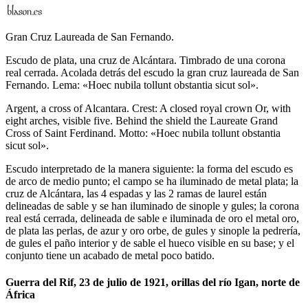
Gran Cruz Laureada de San Fernando.
Escudo de plata, una cruz de Alcántara. Timbrado de una corona
real cerrada. Acolada detrás del escudo la gran cruz laureada de San
Fernando. Lema: «Hoec nubila tollunt obstantia sicut sol».
Argent, a cross of Alcantara. Crest: A closed royal crown Or, with
eight arches, visible five. Behind the shield the Laureate Grand
Cross of Saint Ferdinand. Motto: «Hoec nubila tollunt obstantia
sicut sol».
Escudo interpretado de la manera siguiente: la forma del escudo es
de arco de medio punto; el campo se ha iluminado de metal plata; la
cruz de Alcántara, las 4 espadas y las 2 ramas de laurel están
delineadas de sable y se han iluminado de sinople y gules; la corona
real está cerrada, delineada de sable e iluminada de oro el metal oro,
de plata las perlas, de azur y oro orbe, de gules y sinople la pedrería,
de gules el paño interior y de sable el hueco visible en su base; y el
conjunto tiene un acabado de metal poco batido.
Guerra del Rif, 23 de julio de 1921, orillas del río Igan, norte de
África