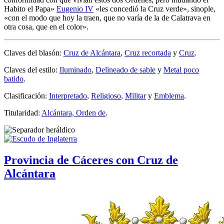
Habito el Papa
»
Eugenio IV
«
les concedió la Cruz verde
», sinople,
«
con el modo que hoy la traen, que no varía de la de Calatrava en
otra cosa, que en el color
».
Claves del blasón:
Cruz de Alcántara
,
Cruz recortada
y
Cruz
.
Claves del estilo:
Iluminado
,
Delineado de sable
y
Metal poco
batido
.
Clasificación:
Interpretado
,
Religioso
,
Militar
y
Emblema
.
Titularidad:
Alcántara, Orden de
.
Provincia de Cáceres con Cruz de
Alcántara