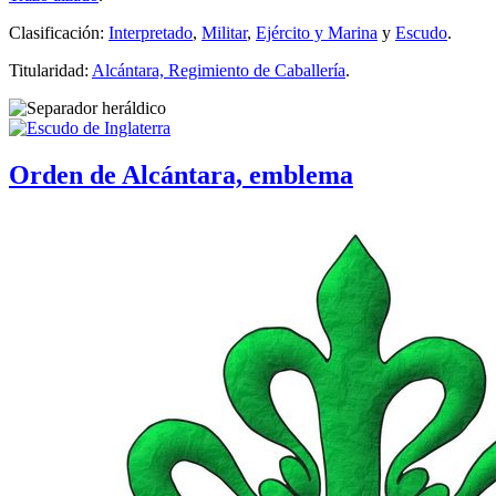
Clasificación:
Interpretado
,
Militar
,
Ejército y Marina
y
Escudo
.
Titularidad:
Alcántara, Regimiento de Caballería
.
Orden de Alcántara, emblema