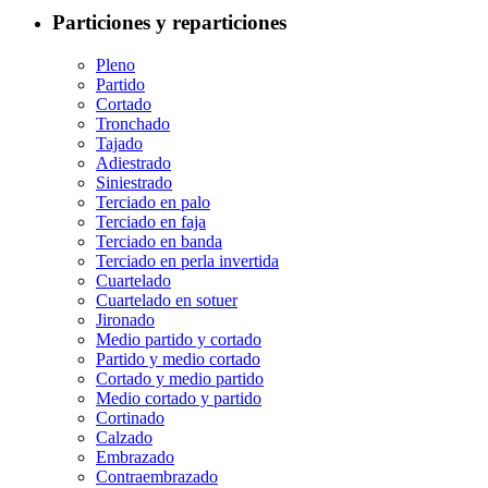
Particiones y reparticiones
Pleno
Partido
Cortado
Tronchado
Tajado
Adiestrado
Siniestrado
Terciado en palo
Terciado en faja
Terciado en banda
Terciado en perla invertida
Cuartelado
Cuartelado en sotuer
Jironado
Medio partido y cortado
Partido y medio cortado
Cortado y medio partido
Medio cortado y partido
Cortinado
Calzado
Embrazado
Contraembrazado