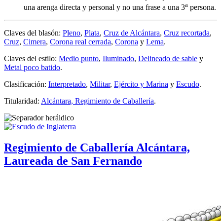
a
una arenga directa y personal y no una frase a una 3
persona.
Claves del blasón:
Pleno
,
Plata
,
Cruz de Alcántara
,
Cruz recortada
,
Cruz
,
Cimera
,
Corona real cerrada
,
Corona
y
Lema
.
Claves del estilo:
Medio punto
,
Iluminado
,
Delineado de sable
y
Metal poco batido
.
Clasificación:
Interpretado
,
Militar
,
Ejército y Marina
y
Escudo
.
Titularidad:
Alcántara, Regimiento de Caballería
.
Regimiento de Caballería Alcántara,
Laureada de San Fernando