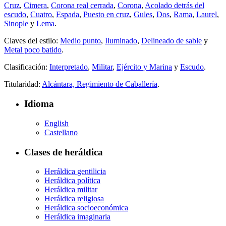
Cruz
,
Cimera
,
Corona real cerrada
,
Corona
,
Acolado detrás del
escudo
,
Cuatro
,
Espada
,
Puesto en cruz
,
Gules
,
Dos
,
Rama
,
Laurel
,
Sinople
y
Lema
.
Claves del estilo:
Medio punto
,
Iluminado
,
Delineado de sable
y
Metal poco batido
.
Clasificación:
Interpretado
,
Militar
,
Ejército y Marina
y
Escudo
.
Titularidad:
Alcántara, Regimiento de Caballería
.
Idioma
English
Castellano
Clases de heráldica
Heráldica gentilicia
Heráldica política
Heráldica militar
Heráldica religiosa
Heráldica socioeconómica
Heráldica imaginaria