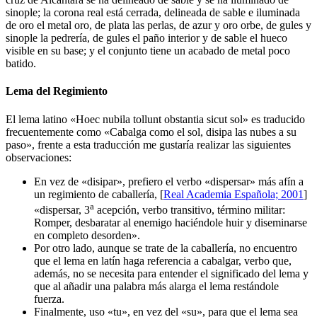
sinople; la corona real está cerrada, delineada de sable e iluminada
de oro el metal oro, de plata las perlas, de azur y oro orbe, de gules y
sinople la pedrería, de gules el paño interior y de sable el hueco
visible en su base; y el conjunto tiene un acabado de metal poco
batido.
Lema del Regimiento
El lema latino «
Hoec nubila tollunt obstantia sicut sol
» es traducido
frecuentemente como «
Cabalga como el sol, disipa las nubes a su
paso
», frente a esta traducción me gustaría realizar las siguientes
observaciones:
En vez de «
disipar
», prefiero el verbo «
dispersar
» más afín a
un regimiento de caballería, [
Real Academia Española; 2001
]
a
«
dispersar, 3
acepción, verbo transitivo, término militar:
Romper, desbaratar al enemigo haciéndole huir y diseminarse
en completo desorden
».
Por otro lado, aunque se trate de la caballería, no encuentro
que el lema en latín haga referencia a cabalgar, verbo que,
además, no se necesita para entender el significado del lema y
que al añadir una palabra más alarga el lema restándole
fuerza.
Finalmente, uso «
tu
», en vez del «
su
», para que el lema sea