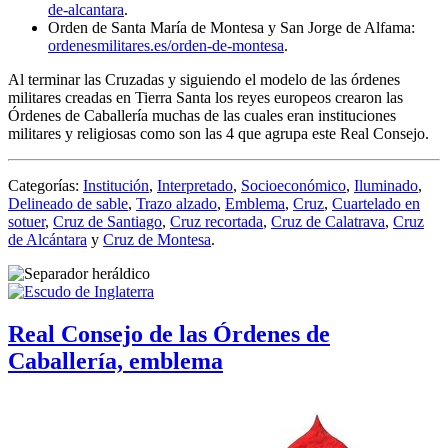
de-alcantara
.
Orden de Santa María de Montesa y San Jorge de Alfama:
ordenesmilitares.es/orden-de-montesa
.
Al terminar las Cruzadas y siguiendo el modelo de las órdenes
militares creadas en Tierra Santa los reyes europeos crearon las
Órdenes de Caballería muchas de las cuales eran instituciones
militares y religiosas como son las 4 que agrupa este Real Consejo.
Categorías:
Institución
,
Interpretado
,
Socioeconómico
,
Iluminado
,
Delineado de sable
,
Trazo alzado
,
Emblema
,
Cruz
,
Cuartelado en
sotuer
,
Cruz de Santiago
,
Cruz recortada
,
Cruz de Calatrava
,
Cruz
de Alcántara
y
Cruz de Montesa
.
Real Consejo de las Órdenes de
Caballería, emblema