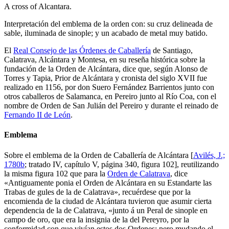
A cross of Alcantara.
Interpretación del emblema de la orden con: su cruz delineada de
sable, iluminada de sinople; y un acabado de metal muy batido.
El
Real Consejo de las Órdenes de Caballería
de Santiago,
Calatrava, Alcántara y Montesa, en su reseña histórica sobre la
fundación de la Orden de Alcántara, dice que, según Alonso de
Torres y Tapia, Prior de Alcántara y cronista del siglo XVII fue
realizado en 1156, por don Suero Fernández Barrientos junto con
otros caballeros de Salamanca, en Pereiro junto al Río Coa, con el
nombre de Orden de San Julián del Pereiro y durante el reinado de
Fernando II de León
.
Emblema
Sobre el emblema de la Orden de Caballería de Alcántara [
Avilés, J.;
1780b
; tratado IV, capítulo V, página 340, figura 102], reutilizando
la misma figura 102 que para la
Orden de Calatrava
, dice
«
Antiguamente ponia el Orden de Alcántara en su Estandarte las
Trabas de gules de la de Calatrava
», recuérdese que por la
encomienda de la ciudad de Alcántara tuvieron que asumir cierta
dependencia de la de Calatrava, «
junto á un Peral de sinople en
campo de oro, que era la insignia de la del Pereyro, por la
conformidad con que vivían estos dos Ordenes; pero mudando el