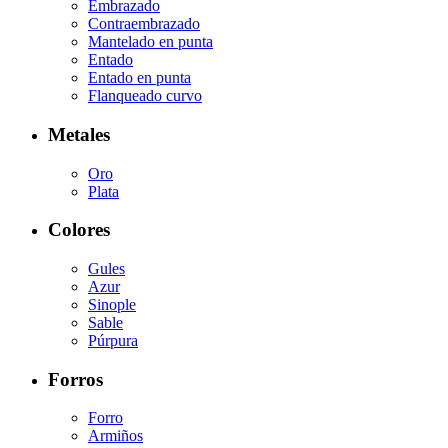
Embrazado
Contraembrazado
Mantelado en punta
Entado
Entado en punta
Flanqueado curvo
Metales
Oro
Plata
Colores
Gules
Azur
Sinople
Sable
Púrpura
Forros
Forro
Armiños