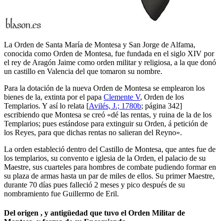
La Orden de Santa María de Montesa y San Jorge de Alfama,
conocida como Orden de Montesa, fue fundada en el siglo XIV por
el rey de Aragón Jaime como orden militar y religiosa, a la que donó
un castillo en Valencia del que tomaron su nombre.
Para la dotación de la nueva Orden de Montesa se emplearon los
bienes de la, extinta por el papa
Clemente V
, Orden de los
Templarios. Y así lo relata [
Avilés, J.; 1780b
; página 342]
escribiendo que Montesa se creó «
dé las rentas, y ruina de la de los
Templarios; pues estándose para extinguir su Orden, á petición de
los Reyes, para que dichas rentas no salieran del Reyno
».
La orden estableció dentro del Castillo de Montesa, que antes fue de
los templarios, su convento e iglesia de la Orden, el palacio de su
Maestre, sus cuarteles para hombres de combate pudiendo formar en
su plaza de armas hasta un par de miles de ellos. Su primer Maestre,
durante 70 días pues falleció 2 meses y pico después de su
nombramiento fue Guillermo de Eril.
Del origen , y antigüedad que tuvo el Orden Militar de