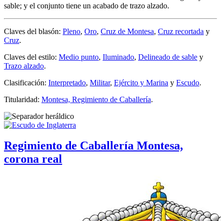
sable; y el conjunto tiene un acabado de trazo alzado.
Claves del blasón:
Pleno
,
Oro
,
Cruz de Montesa
,
Cruz recortada
y
Cruz
.
Claves del estilo:
Medio punto
,
Iluminado
,
Delineado de sable
y
Trazo alzado
.
Clasificación:
Interpretado
,
Militar
,
Ejército y Marina
y
Escudo
.
Titularidad:
Montesa, Regimiento de Caballería
.
Regimiento de Caballería Montesa,
corona real