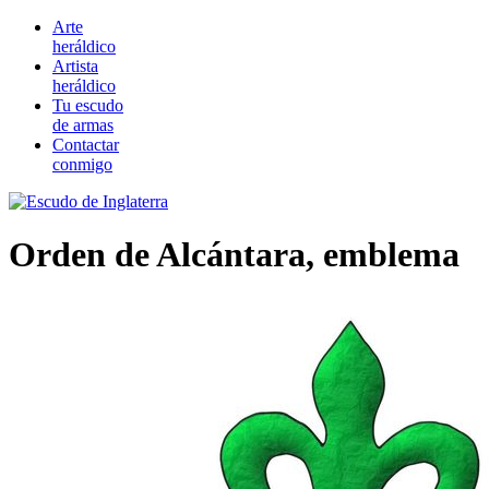
Arte
heráldico
Artista
heráldico
Tu escudo
de armas
Contactar
conmigo
Orden de Alcántara, emblema