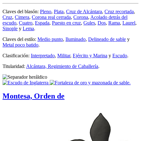
Claves del blasón:
Pleno
,
Plata
,
Cruz de Alcántara
,
Cruz recortada
,
Cruz
,
Cimera
,
Corona real cerrada
,
Corona
,
Acolado detrás del
escudo
,
Cuatro
,
Espada
,
Puesto en cruz
,
Gules
,
Dos
,
Rama
,
Laurel
,
Sinople
y
Lema
.
Claves del estilo:
Medio punto
,
Iluminado
,
Delineado de sable
y
Metal poco batido
.
Clasificación:
Interpretado
,
Militar
,
Ejército y Marina
y
Escudo
.
Titularidad:
Alcántara, Regimiento de Caballería
.
Montesa, Orden de