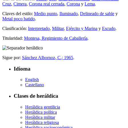
Cruz
,
Cimera
,
Corona real cerrada
,
Corona
y
Lema
.
Claves del estilo:
Medio punto
,
Iluminado
,
Delineado de sable
y
Metal poco batido
.
Clasificación:
Interpretado
,
Militar
,
Ejército y Marina
y
Escudo
.
Titularidad:
Montesa, Regimiento de Caballería
.
Sigue por:
Sánchez Albornoz, C.; 1965
.
Idioma
English
Castellano
Clases de heráldica
Heráldica gentilicia
Heráldica política
Heráldica militar
Heráldica religiosa
Heráldica socioeconómica