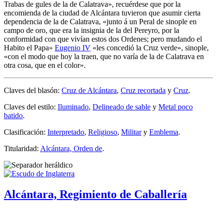
Trabas de gules de la de Calatrava
», recuérdese que por la
encomienda de la ciudad de Alcántara tuvieron que asumir cierta
dependencia de la de Calatrava, «
junto á un Peral de sinople en
campo de oro, que era la insignia de la del Pereyro, por la
conformidad con que vivían estos dos Ordenes; pero mudando el
Habito el Papa
»
Eugenio IV
«
les concedió la Cruz verde
», sinople,
«
con el modo que hoy la traen, que no varía de la de Calatrava en
otra cosa, que en el color
».
Claves del blasón:
Cruz de Alcántara
,
Cruz recortada
y
Cruz
.
Claves del estilo:
Iluminado
,
Delineado de sable
y
Metal poco
batido
.
Clasificación:
Interpretado
,
Religioso
,
Militar
y
Emblema
.
Titularidad:
Alcántara, Orden de
.
Alcántara, Regimiento de Caballería