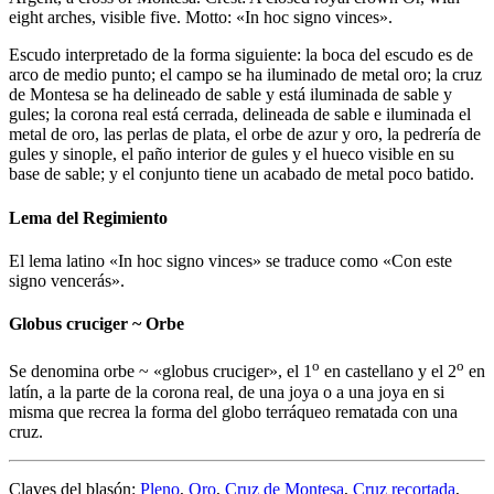
eight arches, visible five. Motto: «In hoc signo vinces».
Escudo interpretado de la forma siguiente: la boca del escudo es de
arco de medio punto; el campo se ha iluminado de metal oro; la cruz
de Montesa se ha delineado de sable y está iluminada de sable y
gules; la corona real está cerrada, delineada de sable e iluminada el
metal de oro, las perlas de plata, el orbe de azur y oro, la pedrería de
gules y sinople, el paño interior de gules y el hueco visible en su
base de sable; y el conjunto tiene un acabado de metal poco batido.
Lema del Regimiento
El lema latino «
In hoc signo vinces
» se traduce como «
Con este
signo vencerás
».
Globus cruciger ~ Orbe
o
o
Se denomina orbe ~ «
globus cruciger
», el 1
en castellano y el 2
en
latín, a la parte de la corona real, de una joya o a una joya en si
misma que recrea la forma del globo terráqueo rematada con una
cruz.
Claves del blasón:
Pleno
,
Oro
,
Cruz de Montesa
,
Cruz recortada
,