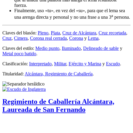
fuerza.
Finalmente, uso «
tu
», en vez del «
su
», para que el lema sea
a
una arenga directa y personal y no una frase a una 3
persona.
Claves del blasón:
Pleno
,
Plata
,
Cruz de Alcántara
,
Cruz recortada
,
Cruz
,
Cimera
,
Corona real cerrada
,
Corona
y
Lema
.
Claves del estilo:
Medio punto
,
Iluminado
,
Delineado de sable
y
Metal poco batido
.
Clasificación:
Interpretado
,
Militar
,
Ejército y Marina
y
Escudo
.
Titularidad:
Alcántara, Regimiento de Caballería
.
Regimiento de Caballería Alcántara,
Laureada de San Fernando