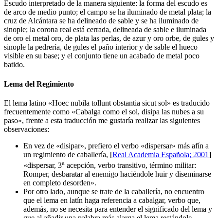
Escudo interpretado de la manera siguiente: la forma del escudo es
de arco de medio punto; el campo se ha iluminado de metal plata; la
cruz de Alcántara se ha delineado de sable y se ha iluminado de
sinople; la corona real está cerrada, delineada de sable e iluminada
de oro el metal oro, de plata las perlas, de azur y oro orbe, de gules y
sinople la pedrería, de gules el paño interior y de sable el hueco
visible en su base; y el conjunto tiene un acabado de metal poco
batido.
Lema del Regimiento
El lema latino «
Hoec nubila tollunt obstantia sicut sol
» es traducido
frecuentemente como «
Cabalga como el sol, disipa las nubes a su
paso
», frente a esta traducción me gustaría realizar las siguientes
observaciones:
En vez de «
disipar
», prefiero el verbo «
dispersar
» más afín a
un regimiento de caballería, [
Real Academia Española; 2001
]
a
«
dispersar, 3
acepción, verbo transitivo, término militar:
Romper, desbaratar al enemigo haciéndole huir y diseminarse
en completo desorden
».
Por otro lado, aunque se trate de la caballería, no encuentro
que el lema en latín haga referencia a cabalgar, verbo que,
además, no se necesita para entender el significado del lema y
que al añadir una palabra más alarga el lema restándole