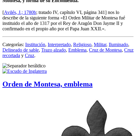
Montesa, y forma de su Encomienda.
[
Avilés, J.; 1780b
; tratado IV, capítulo VI, página 341] nos lo
describe de la siguiente forma «
El Orden Militar de Montesa fué
instituido el año de 1317 por el Rey de Aragón Don Jayme II y
confirmado en el propio año por el Papa Juan XXII.
».
Categorías:
Institución
,
Interpretado
,
Religioso
,
Militar
,
Iluminado
,
Delineado de sable
,
Trazo alzado
,
Emblema
,
Cruz de Montesa
,
Cruz
recortada
y
Cruz
.
Orden de Montesa, emblema