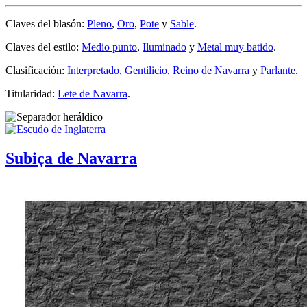
Claves del blasón:
Pleno
,
Oro
,
Pote
y
Sable
.
Claves del estilo:
Medio punto
,
Iluminado
y
Metal muy batido
.
Clasificación:
Interpretado
,
Gentilicio
,
Reino de Navarra
y
Parlante
.
Titularidad:
Lete de Navarra
.
Subiça de Navarra