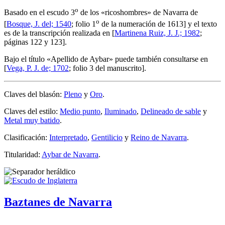
o
Basado en el escudo 3
de los «
ricoshombres
» de Navarra de
o
[
Bosque, J. del; 1540
; folio 1
de la numeración de 1613] y el texto
es de la transcripción realizada en [
Martinena Ruiz, J. J.; 1982
;
páginas 122 y 123].
Bajo el título «
Apellido de Aybar
» puede también consultarse en
[
Vega, P. J. de; 1702
; folio 3 del manuscrito].
Claves del blasón:
Pleno
y
Oro
.
Claves del estilo:
Medio punto
,
Iluminado
,
Delineado de sable
y
Metal muy batido
.
Clasificación:
Interpretado
,
Gentilicio
y
Reino de Navarra
.
Titularidad:
Aybar de Navarra
.
Baztanes de Navarra