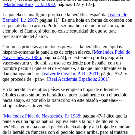
[
Martinena Ruiz, J. J.; 1982
; páginas 122 y 123].
La panela es una figura propia de la heráldica española [
Valero de
Bernabé, L.; 2007
; página 11]. Es una hoja en forma de corazón con
su peciolo hacia arriba. Podría ser una hoja de un árbol como, por
ejemplo, el álamo, si bien no existe seguridad de que se trate
precisamente del álamo.
Con unas primeras apariciones previas a la heráldica en lápidas
hispano-romanas la panela es de origen alavés, [
Menéndez Pidal de
Navascués, F.; 1985
; página 474], se extienden por la geografía
vasco-navarra y, de ahí, su uso se extiende por España, con un
nombre peculiar que es el de «
panela
», a la que inicialmente se la
llamaba «
pannella
», [
Valverde Ogallar, P. B.; 2001
; página 532] y
que procede de «
pan
», [
Real Academia Española; 2001
].
En la heráldica de otros países se emplean hojas de diferentes
árboles como símbolos heráldicos, pero usualmente con el peciolo
hacia abajo, es por ello la transcribo en este blasón «
panelas
» ~
«
Poplar-leaves, inverted
».
[
Menéndez Pidal de Navascués, F.; 1985
; página 474] dice que la
panela es una figura natural equivalente a la hoja de tilo en la
heráldica germana con el peciolo hacia abajo y a la hoja de nenúfar
de la heráldica francesa con el peciolo hacia arriba, pero al tratarse