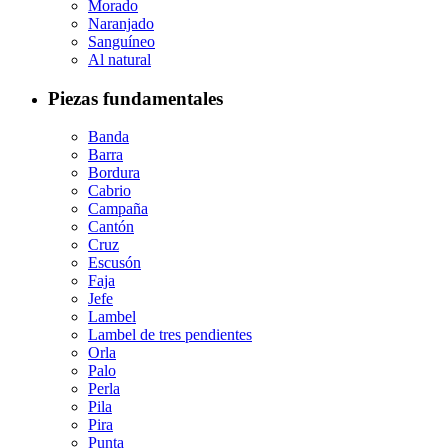
Morado
Naranjado
Sanguíneo
Al natural
Piezas fundamentales
Banda
Barra
Bordura
Cabrio
Campaña
Cantón
Cruz
Escusón
Faja
Jefe
Lambel
Lambel de tres pendientes
Orla
Palo
Perla
Pila
Pira
Punta