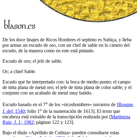
De los doce linajes de Ricos Hombres el septimo es Subiça, y lleba
por armas un escudo de oro, con un chef de sable en lo cimero del
escudo, de la manera como en este está pintado.
Escudo de oro; el jefe de sable.
Or; a chief Sable.
Escudo que he interpretado con: la boca de medio punto; el campo
de tinta plana de metal oro; el jefe de tinta plana de color sable; y el
conjunto con un acabado de metal muy batido.
o
Escudo basado en el 7
de los «
ricoshombres
» navarros de [
Bosque,
o
J. del; 1540
; folio 1
de la numeración de 1613]. El texto que
encabeza está extraído de la transcripción realizada por [
Martinena
Ruiz, J. J.; 1982
; páginas 122 y 123].
Bajo el título «
Apellido de Cubiza
» pueden consultarse estas