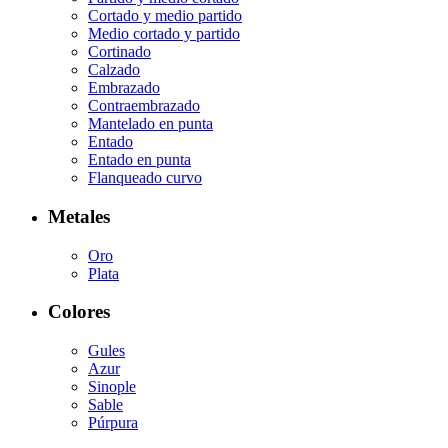
Cortado y medio partido
Medio cortado y partido
Cortinado
Calzado
Embrazado
Contraembrazado
Mantelado en punta
Entado
Entado en punta
Flanqueado curvo
Metales
Oro
Plata
Colores
Gules
Azur
Sinople
Sable
Púrpura