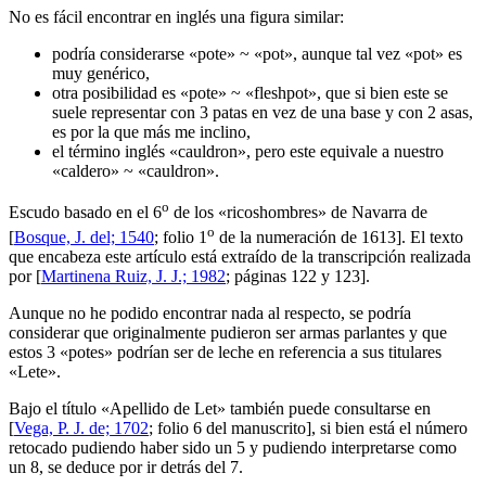
No es fácil encontrar en inglés una figura similar:
podría considerarse «
pote
» ~ «
pot
», aunque tal vez «
pot
» es
muy genérico,
otra posibilidad es «
pote
» ~ «
fleshpot
», que si bien este se
suele representar con 3 patas en vez de una base y con 2 asas,
es por la que más me inclino,
el término inglés «
cauldron
», pero este equivale a nuestro
«
caldero
» ~ «
cauldron
».
o
Escudo basado en el 6
de los «
ricoshombres
» de Navarra de
o
[
Bosque, J. del; 1540
; folio 1
de la numeración de 1613]. El texto
que encabeza este artículo está extraído de la transcripción realizada
por [
Martinena Ruiz, J. J.; 1982
; páginas 122 y 123].
Aunque no he podido encontrar nada al respecto, se podría
considerar que originalmente pudieron ser armas parlantes y que
estos 3 «
potes
» podrían ser de leche en referencia a sus titulares
«
Lete
».
Bajo el título «
Apellido de Let
» también puede consultarse en
[
Vega, P. J. de; 1702
; folio 6 del manuscrito], si bien está el número
retocado pudiendo haber sido un 5 y pudiendo interpretarse como
un 8, se deduce por ir detrás del 7.