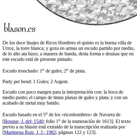
De los doce linajes de Ricos Hombres el quinto es la buena villa de
Urroz, la torre blanca; y goza en armas un escudo partido por medio,
de lo alto ata baxo, a manera de banda, desta forma e deuisas que en
este escudo está de presente pintado.
o
o
Escudo tronchado: 1
de gules; 2
de plata.
Party per bend: 1 Gules; 2 Argent.
Escudo con poco margen para la interpretación con: la boca de
medio punto; el campo de tintas planas de gules y plata; y con un
acabado de metal muy batido.
o
Escudo basado en el 5
de los «
ricoshombres
» de Navarra de
o
[
Bosque, J. del; 1540
; folio 1
de la numeración de 1613]. El texto
previo a su blasón está extraído de la transcripción realizada por
[
Martinena Ruiz, J. J.; 1982
; páginas 122 y 123].