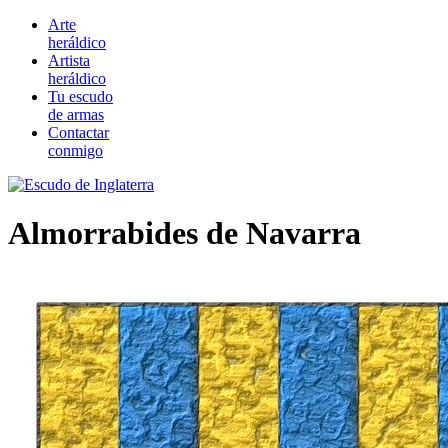
Arte
heráldico
Artista
heráldico
Tu escudo
de armas
Contactar
conmigo
Almorrabides de Navarra