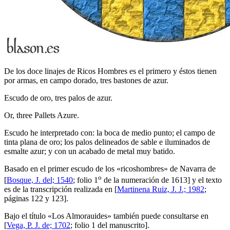
De los doce linajes de Ricos Hombres es el primero y éstos tienen
por armas, en campo dorado, tres bastones de azur.
Escudo de oro, tres palos de azur.
Or, three Pallets Azure.
Escudo he interpretado con: la boca de medio punto; el campo de
tinta plana de oro; los palos delineados de sable e iluminados de
esmalte azur; y con un acabado de metal muy batido.
Basado en el primer escudo de los «
ricoshombres
» de Navarra de
o
[
Bosque, J. del; 1540
; folio 1
de la numeración de 1613] y el texto
es de la transcripción realizada en [
Martinena Ruiz, J. J.; 1982
;
páginas 122 y 123].
Bajo el título «
Los Almorauides
» también puede consultarse en
[
Vega, P. J. de; 1702
; folio 1 del manuscrito].