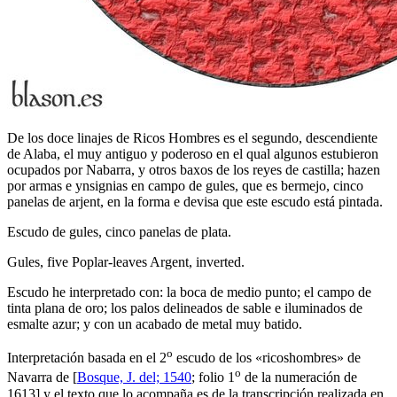
De los doce linajes de Ricos Hombres es el segundo, descendiente
de Alaba, el muy antiguo y poderoso en el qual algunos estubieron
ocupados por Nabarra, y otros baxos de los reyes de castilla; hazen
por armas e ynsignias en campo de gules, que es bermejo, cinco
panelas de arjent, en la forma e devisa que este escudo está pintada.
Escudo de gules, cinco panelas de plata.
Gules, five Poplar-leaves Argent, inverted.
Escudo he interpretado con: la boca de medio punto; el campo de
tinta plana de oro; los palos delineados de sable e iluminados de
esmalte azur; y con un acabado de metal muy batido.
o
Interpretación basada en el 2
escudo de los «
ricoshombres
» de
o
Navarra de [
Bosque, J. del; 1540
; folio 1
de la numeración de
1613] y el texto que lo acompaña es de la transcripción realizada en