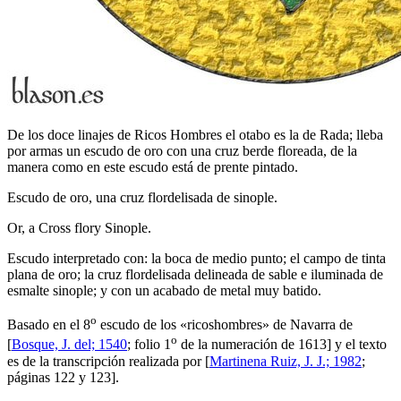
De los doce linajes de Ricos Hombres el otabo es la de Rada; lleba
por armas un escudo de oro con una cruz berde floreada, de la
manera como en este escudo está de prente pintado.
Escudo de oro, una cruz flordelisada de sinople.
Or, a Cross flory Sinople.
Escudo interpretado con: la boca de medio punto; el campo de tinta
plana de oro; la cruz flordelisada delineada de sable e iluminada de
esmalte sinople; y con un acabado de metal muy batido.
o
Basado en el 8
escudo de los «
ricoshombres
» de Navarra de
o
[
Bosque, J. del; 1540
; folio 1
de la numeración de 1613] y el texto
es de la transcripción realizada por [
Martinena Ruiz, J. J.; 1982
;
páginas 122 y 123].