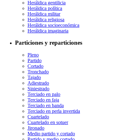
Heráldica gentilicia
Heráldica política
Heráldica militar
Heráldica religiosa
Heráldica socioeconómica
Heráldica imaginaria
Particiones y reparticiones
Pleno
Partido
Cortado
Tronchado
Tajado
Adiestrado
Siniestrado
Terciado en palo
Terciado en faja
Terciado en banda
Terciado en perla invertida
Cuartelado
Cuartelado en sotuer
Jironado
Medio partido y cortado
Partido y medio cortado