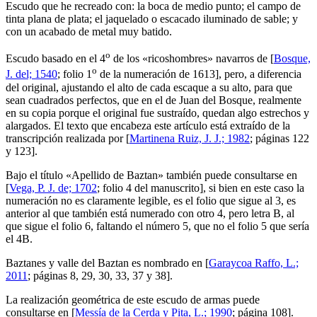
Escudo que he recreado con: la boca de medio punto; el campo de
tinta plana de plata; el jaquelado o escacado iluminado de sable; y
con un acabado de metal muy batido.
o
Escudo basado en el 4
de los «
ricoshombres
» navarros de [
Bosque,
o
J. del; 1540
; folio 1
de la numeración de 1613], pero, a diferencia
del original, ajustando el alto de cada escaque a su alto, para que
sean cuadrados perfectos, que en el de Juan del Bosque, realmente
en su copia porque el original fue sustraído, quedan algo estrechos y
alargados. El texto que encabeza este artículo está extraído de la
transcripción realizada por [
Martinena Ruiz, J. J.; 1982
; páginas 122
y 123].
Bajo el título «
Apellido de Baztan
» también puede consultarse en
[
Vega, P. J. de; 1702
; folio 4 del manuscrito], si bien en este caso la
numeración no es claramente legible, es el folio que sigue al 3, es
anterior al que también está numerado con otro 4, pero letra B, al
que sigue el folio 6, faltando el número 5, que no el folio 5 que sería
el 4B.
Baztanes y valle del Baztan es nombrado en [
Garaycoa Raffo, L.;
2011
; páginas 8, 29, 30, 33, 37 y 38].
La realización geométrica de este escudo de armas puede
consultarse en [
Messía de la Cerda y Pita, L.; 1990
; página 108].