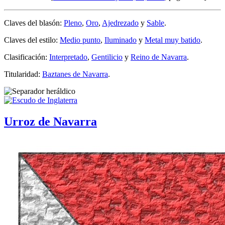
Claves del blasón:
Pleno
,
Oro
,
Ajedrezado
y
Sable
.
Claves del estilo:
Medio punto
,
Iluminado
y
Metal muy batido
.
Clasificación:
Interpretado
,
Gentilicio
y
Reino de Navarra
.
Titularidad:
Baztanes de Navarra
.
Urroz de Navarra