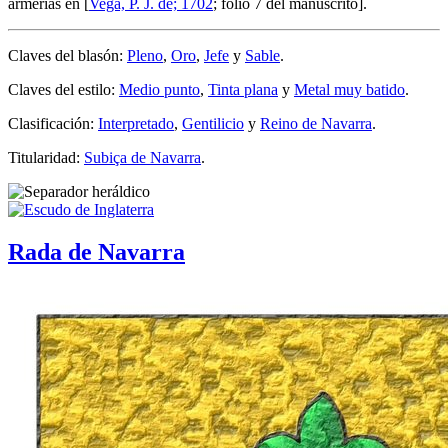
armerías en [
Vega, P. J. de; 1702
; folio 7 del manuscrito].
Claves del blasón:
Pleno
,
Oro
,
Jefe
y
Sable
.
Claves del estilo:
Medio punto
,
Tinta plana
y
Metal muy batido
.
Clasificación:
Interpretado
,
Gentilicio
y
Reino de Navarra
.
Titularidad:
Subiça de Navarra
.
Rada de Navarra