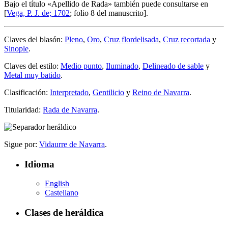
Bajo el título «
Apellido de Rada
» también puede consultarse en
[
Vega, P. J. de; 1702
; folio 8 del manuscrito].
Claves del blasón:
Pleno
,
Oro
,
Cruz flordelisada
,
Cruz recortada
y
Sinople
.
Claves del estilo:
Medio punto
,
Iluminado
,
Delineado de sable
y
Metal muy batido
.
Clasificación:
Interpretado
,
Gentilicio
y
Reino de Navarra
.
Titularidad:
Rada de Navarra
.
Sigue por:
Vidaurre de Navarra
.
Idioma
English
Castellano
Clases de heráldica