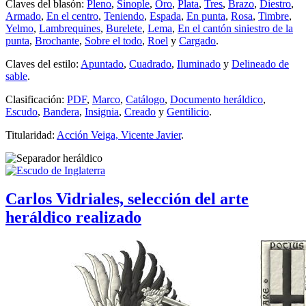
Claves del blasón:
Pleno
,
Sinople
,
Oro
,
Plata
,
Tres
,
Brazo
,
Diestro
,
Armado
,
En el centro
,
Teniendo
,
Espada
,
En punta
,
Rosa
,
Timbre
,
Yelmo
,
Lambrequines
,
Burelete
,
Lema
,
En el cantón siniestro de la
punta
,
Brochante
,
Sobre el todo
,
Roel
y
Cargado
.
Claves del estilo:
Apuntado
,
Cuadrado
,
Iluminado
y
Delineado de
sable
.
Clasificación:
PDF
,
Marco
,
Catálogo
,
Documento heráldico
,
Escudo
,
Bandera
,
Insignia
,
Creado
y
Gentilicio
.
Titularidad:
Acción Veiga, Vicente Javier
.
Carlos Vidriales, selección del arte
heráldico realizado