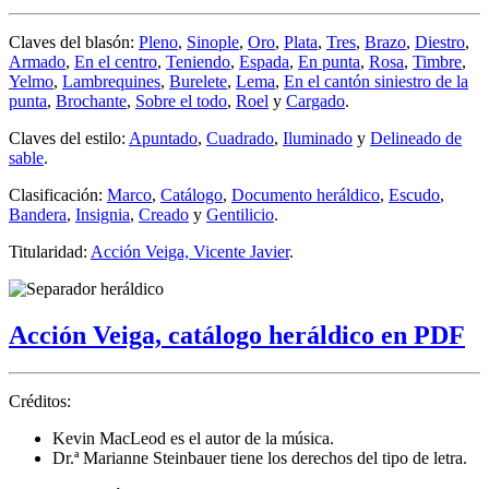
Claves del blasón:
Pleno
,
Sinople
,
Oro
,
Plata
,
Tres
,
Brazo
,
Diestro
,
Armado
,
En el centro
,
Teniendo
,
Espada
,
En punta
,
Rosa
,
Timbre
,
Yelmo
,
Lambrequines
,
Burelete
,
Lema
,
En el cantón siniestro de la
punta
,
Brochante
,
Sobre el todo
,
Roel
y
Cargado
.
Claves del estilo:
Apuntado
,
Cuadrado
,
Iluminado
y
Delineado de
sable
.
Clasificación:
Marco
,
Catálogo
,
Documento heráldico
,
Escudo
,
Bandera
,
Insignia
,
Creado
y
Gentilicio
.
Titularidad:
Acción Veiga, Vicente Javier
.
Acción Veiga, catálogo heráldico en PDF
Créditos:
Kevin MacLeod es el autor de la música.
Dr.ª Marianne Steinbauer tiene los derechos del tipo de letra.