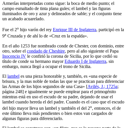
Armerías interpretadas como sigue: la boca de medio punto; el
campo esmaltado de tinta plana gules; el lambel y las figuras
iluminados de oro y azur y delineados de sable; y el conjunto tiene
un acabado acuarelado.
o
Fue el 2
hijo varón del rey
Enrique III de Inglaterra
, participó en la
a
9
Cruzada y de ahí lo de «
Cruz en la espalda
».
En el año 1253 fue nombrado conde de Chester, con dominio, entre
otro, sobre el
condado de Cheshire
, pero al año siguiente el Papa
Inocencio IV
le confirió la corona de Sicilia, por lo que cedió su
título de conde su hermano mayor
Eduardo I de Inglaterra
, sin
embargo, nunca llegó a ocupar el trono de Sicilia.
El
lambel
es una pieza honorable y, también, es «
una especie de
brisura, y la mas noble de todas las que se practican para diferenciar
las Armas de los hijos segundos de una Casa
» [
Avilés, J.; 1725a
;
página 248] e igualmente se puede emplear para el primogénito
mientras está en uso el escudo de su padre, dejando de usar el
lambel cuando hereda el del padre. Cuando es el caso que el escudo
o
del hijo mayor lleva un lambel y también el del 2
, entonces, el de
este último lleva más pendientes o bien estos van cargados de
algunas figuras para diferenciarlo.