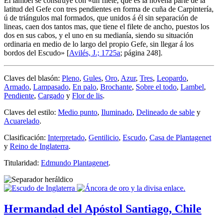
El lambel se construye con «
un filete, que es la novena parte de la
latitud del Gefe con tres pendientes en forma de cuña de Carpintería,
ú de triángulos mal formados, que unidos á él sin separación de
lineas, caen dos tantos mas, que tiene el filete de ancho, puestos los
dos en sus cabos, y el uno en su medianía, siendo su situación
ordinaria en medio de lo largo del propio Gefe, sin llegar á los
bordos del Escudo
» [
Avilés, J.; 1725a
; página 248].
Claves del blasón:
Pleno
,
Gules
,
Oro
,
Azur
,
Tres
,
Leopardo
,
Armado
,
Lampasado
,
En palo
,
Brochante
,
Sobre el todo
,
Lambel
,
Pendiente
,
Cargado
y
Flor de lis
.
Claves del estilo:
Medio punto
,
Iluminado
,
Delineado de sable
y
Acuarelado
.
Clasificación:
Interpretado
,
Gentilicio
,
Escudo
,
Casa de Plantagenet
y
Reino de Inglaterra
.
Titularidad:
Edmundo Plantagenet
.
Hermandad del Apóstol Santiago, Chile