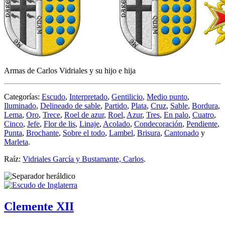
Armas de Carlos Vidriales y su hijo e hija
Categorías:
Escudo
,
Interpretado
,
Gentilicio
,
Medio punto
,
Iluminado
,
Delineado de sable
,
Partido
,
Plata
,
Cruz
,
Sable
,
Bordura
,
Lema
,
Oro
,
Trece
,
Roel de azur
,
Roel
,
Azur
,
Tres
,
En palo
,
Cuatro
,
Cinco
,
Jefe
,
Flor de lis
,
Linaje
,
Acolado
,
Condecoración
,
Pendiente
,
Punta
,
Brochante
,
Sobre el todo
,
Lambel
,
Brisura
,
Cantonado
y
Marleta
.
Raíz:
Vidriales García y Bustamante, Carlos
.
Clemente XII