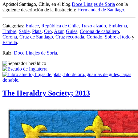
Apóstol Santiago, Chile, en el blog
Doce Linajes de Soria
con la
siguiente descripción de la ilustración:
Hermandad de Santiago
.
Categorías:
Enlace
,
República de Chile
,
Trazo alzado
,
Emblema
,
Timbre
,
Sable
,
Plata
,
Oro
,
Azur
,
Gules
,
Corona de caballero
,
Corona
,
Cruz de Santiago
,
Cruz recortada
,
Cortado
,
Sobre el todo
y
Estrella
.
Raíz:
Doce Linajes de Soria
.
The Heraldry Society; 2013