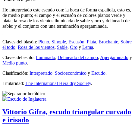
He interpretado este escudo con: la boca de forma española, esto es,
de medio punto; el campo y el escusón de colores planos verde y
plata; la rosa de los vientos iluminada de sable y oro y delineada de
sable; y el conjunto con una terminación apergaminada.
Claves del blasón:
Pleno
,
Sinople
,
Escusón
,
Plata
,
Brochante
,
Sobre
el todo
,
Rosa de los vientos
,
Sable
,
Oro
y
Lema
.
Claves del estilo:
Iluminado
,
Delineado del campo
,
Apergaminado
y
Medio punto
.
Clasificación:
Interpretado
,
Socioeconómico
y
Escudo
.
Titularidad:
The International Heraldry Society
.
Vittorio Gifra, escudo triangular curvado
e irisado