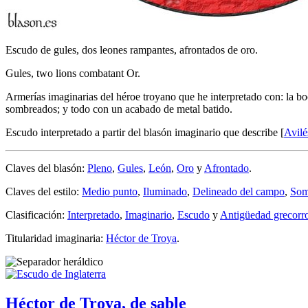
Escudo de gules, dos leones rampantes, afrontados de oro.
Gules, two lions combatant Or.
Armerías imaginarias del héroe troyano que he interpretado con: la b
sombreados; y todo con un acabado de metal batido.
Escudo interpretado a partir del blasón imaginario que describe [
Avilé
Claves del blasón:
Pleno
,
Gules
,
León
,
Oro
y
Afrontado
.
Claves del estilo:
Medio punto
,
Iluminado
,
Delineado del campo
,
Som
Clasificación:
Interpretado
,
Imaginario
,
Escudo
y
Antigüedad grecor
Titularidad imaginaria:
Héctor de Troya
.
Héctor de Troya, de sable