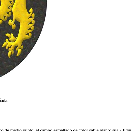
íada.
rco de medio punto; el campo esmaltado de color sable plano; sus 2 figu