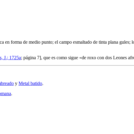
oca en forma de medio punto; el campo esmaltado de tinta plana gules; 
s, J.; 1725a
; página 7], que es como sigue «
de roxo con dos Leones afr
breado
y
Metal batido
.
romana
.