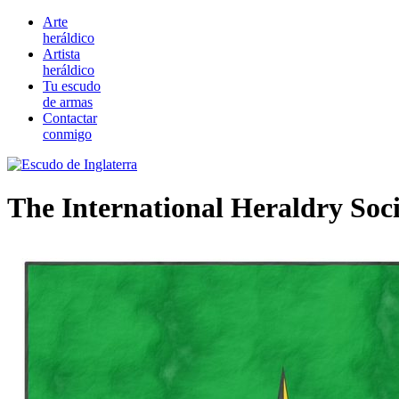
Arte
heráldico
Artista
heráldico
Tu escudo
de armas
Contactar
conmigo
The International Heraldry Soci