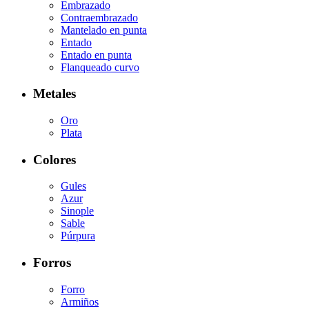
Embrazado
Contraembrazado
Mantelado en punta
Entado
Entado en punta
Flanqueado curvo
Metales
Oro
Plata
Colores
Gules
Azur
Sinople
Sable
Púrpura
Forros
Forro
Armiños