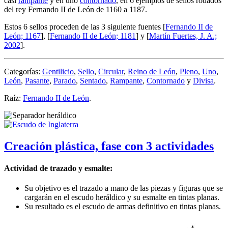
casi
rampante
y en uno
contornado
, en 6 ejemplos de sellos rodados
del rey Fernando II de León de 1160 a 1187.
Estos 6 sellos proceden de las 3 siguiente fuentes [
Fernando II de
León; 1167
], [
Fernando II de León; 1181
] y [
Martín Fuertes, J. A.;
2002
].
Categorías:
Gentilicio
,
Sello
,
Circular
,
Reino de León
,
Pleno
,
Uno
,
León
,
Pasante
,
Parado
,
Sentado
,
Rampante
,
Contornado
y
Divisa
.
Raíz:
Fernando II de León
.
Creación plástica, fase con 3 actividades
Actividad de trazado y esmalte:
Su objetivo es el trazado a mano de las piezas y figuras que se
cargarán en el escudo heráldico y su esmalte en tintas planas.
Su resultado es el escudo de armas definitivo en tintas planas.