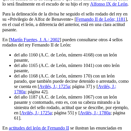
lo será finalmente en el escudo de su hijo el rey
Alfonso IX de León
.
Para la delineación de la divisa he seguido el sello rodado del rey en
su «
Privilegio de Alfoz de Benavente
» [
Fernando II de León; 1181
],
en el cual el león, a diferencia del anterior, está en una clara actitud
pasante.
En [
Martín Fuertes, J. A.; 2002
] pueden consultarse otros 4 sellos
rodados del rey Fernando II de León:
del año 1160 (A.C. de León, número 4168) con un león
pasante,
del año 1165 (A.C. de León, número 1041) con otro león
pasante,
del año 1168 (A.C. de León, número 170) con un león
parado, que también puede decirse detenido o arrestado, como
se cuenta en [
Avilés, J.; 1725a
; página 37] y [
Avilés, J.;
1780a
; página 42].
del año 1187 (A.C. de León, número 1067) con un león
pasante y contornado, esto es, con su cabeza mirando a la
siniestra del sello rodado, actitud que se describe, por ejemplo,
en [
Avilés, J.; 1725a
; página 55] y [
Avilés, J.; 1780a
; página
61].
En
actitudes del león de Fernando II
se ilustran las enunciadas en