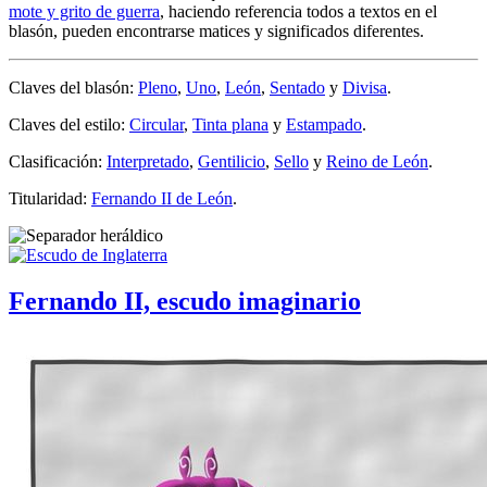
mote y grito de guerra
, haciendo referencia todos a textos en el
blasón, pueden encontrarse matices y significados diferentes.
Claves del blasón:
Pleno
,
Uno
,
León
,
Sentado
y
Divisa
.
Claves del estilo:
Circular
,
Tinta plana
y
Estampado
.
Clasificación:
Interpretado
,
Gentilicio
,
Sello
y
Reino de León
.
Titularidad:
Fernando II de León
.
Fernando II, escudo imaginario