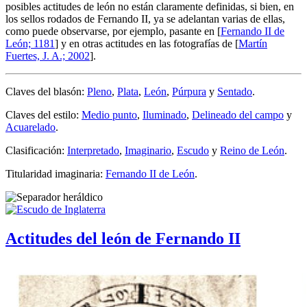
posibles actitudes de león no están claramente definidas, si bien, en
los sellos rodados de Fernando II, ya se adelantan varias de ellas,
como puede observarse, por ejemplo, pasante en [
Fernando II de
León; 1181
] y en otras actitudes en las fotografías de [
Martín
Fuertes, J. A.; 2002
].
Claves del blasón:
Pleno
,
Plata
,
León
,
Púrpura
y
Sentado
.
Claves del estilo:
Medio punto
,
Iluminado
,
Delineado del campo
y
Acuarelado
.
Clasificación:
Interpretado
,
Imaginario
,
Escudo
y
Reino de León
.
Titularidad imaginaria:
Fernando II de León
.
Actitudes del león de Fernando II