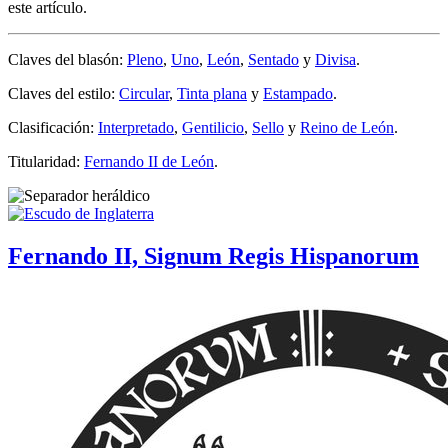
este artículo.
Claves del blasón:
Pleno
,
Uno
,
León
,
Sentado
y
Divisa
.
Claves del estilo:
Circular
,
Tinta plana
y
Estampado
.
Clasificación:
Interpretado
,
Gentilicio
,
Sello
y
Reino de León
.
Titularidad:
Fernando II de León
.
Fernando II, Signum Regis Hispanorum