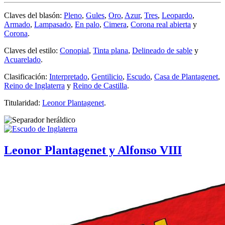
Claves del blasón:
Pleno
,
Gules
,
Oro
,
Azur
,
Tres
,
Leopardo
,
Armado
,
Lampasado
,
En palo
,
Cimera
,
Corona real abierta
y
Corona
.
Claves del estilo:
Conopial
,
Tinta plana
,
Delineado de sable
y
Acuarelado
.
Clasificación:
Interpretado
,
Gentilicio
,
Escudo
,
Casa de Plantagenet
,
Reino de Inglaterra
y
Reino de Castilla
.
Titularidad:
Leonor Plantagenet
.
Leonor Plantagenet y Alfonso VIII