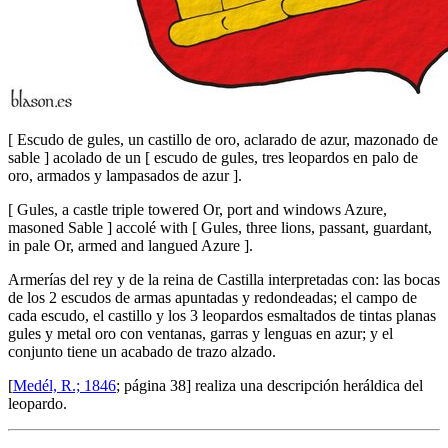
[
Escudo de gules, un castillo de oro, aclarado de azur, mazonado de
sable
]
acolado de un
[
escudo de gules, tres leopardos en palo de
oro, armados y lampasados de azur
]
.
[
Gules, a castle triple towered Or, port and windows Azure,
masoned Sable
]
accolé with
[
Gules, three lions, passant, guardant,
in pale Or, armed and langued Azure
]
.
Armerías del rey y de la reina de Castilla interpretadas con: las bocas
de los 2 escudos de armas apuntadas y redondeadas; el campo de
cada escudo, el castillo y los 3 leopardos esmaltados de tintas planas
gules y metal oro con ventanas, garras y lenguas en azur; y el
conjunto tiene un acabado de trazo alzado.
[
Medél, R.; 1846
; página 38] realiza una descripción heráldica del
leopardo.