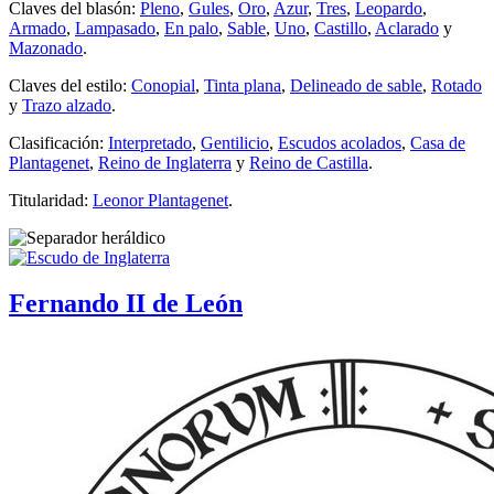
Claves del blasón:
Pleno
,
Gules
,
Oro
,
Azur
,
Tres
,
Leopardo
,
Armado
,
Lampasado
,
En palo
,
Sable
,
Uno
,
Castillo
,
Aclarado
y
Mazonado
.
Claves del estilo:
Conopial
,
Tinta plana
,
Delineado de sable
,
Rotado
y
Trazo alzado
.
Clasificación:
Interpretado
,
Gentilicio
,
Escudos acolados
,
Casa de
Plantagenet
,
Reino de Inglaterra
y
Reino de Castilla
.
Titularidad:
Leonor Plantagenet
.
Fernando II de León