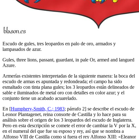
Escudo de gules, tres leopardos en palo de oro, armados y
lampasados de azur.
Gules, three lions, passant, guardant, in pale Or, armed and langued
Azure.
Armerías existentes interpretadas de la siguiente manera: la boca del
escudo de armas es apuntada y redondeada; el campo ha sido
esmaltado con tinta plana gules; los 3 leopardos están delineados de
sable e iluminados de metal oro con detalles en color azur; y el
conjunto tiene un acabado acuarelado.
En [
Humphery-Smith, C.; 1983
; párrafo 2] se describe el escudo de
Leonor Plantagenet, reina consorte de Castilla y lo hace para su
análisis sobre el origen de los 3 leopardos del escudo de Inglaterra.
Pero en esta descripción se comete el error de cambiar la V por la X,
en el numeral del que fue su esposo y rey, así que se nombra a
Alfonso VIII de Castilla como si fuera el rey Alfonso XIII: «
Eleanor