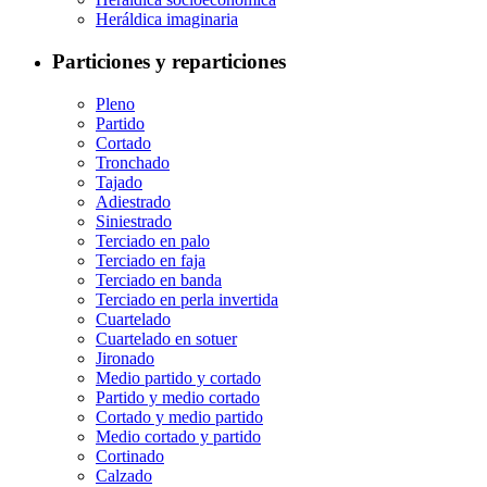
Heráldica imaginaria
Particiones y reparticiones
Pleno
Partido
Cortado
Tronchado
Tajado
Adiestrado
Siniestrado
Terciado en palo
Terciado en faja
Terciado en banda
Terciado en perla invertida
Cuartelado
Cuartelado en sotuer
Jironado
Medio partido y cortado
Partido y medio cortado
Cortado y medio partido
Medio cortado y partido
Cortinado
Calzado