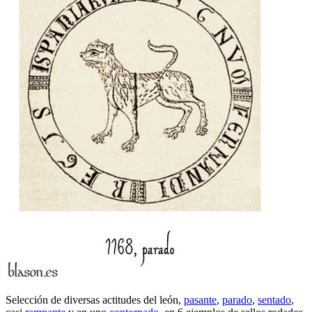
Selección de diversas actitudes del león,
pasante
,
parado
,
sentado
,