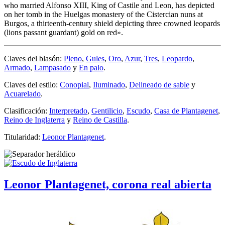
who married Alfonso XIII, King of Castile and Leon, has depicted
on her tomb in the Huelgas monastery of the Cistercian nuns at
Burgos, a thirteenth-century shield depicting three crowned leopards
(lions passant guardant) gold on red
».
Claves del blasón:
Pleno
,
Gules
,
Oro
,
Azur
,
Tres
,
Leopardo
,
Armado
,
Lampasado
y
En palo
.
Claves del estilo:
Conopial
,
Iluminado
,
Delineado de sable
y
Acuarelado
.
Clasificación:
Interpretado
,
Gentilicio
,
Escudo
,
Casa de Plantagenet
,
Reino de Inglaterra
y
Reino de Castilla
.
Titularidad:
Leonor Plantagenet
.
Leonor Plantagenet, corona real abierta