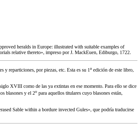
pproved heralds in Europe: illustrated with suitable examples of
ials relative thereto
», impreso por J. MackEuen, Ediburgo, 1722.
a
s y reparticiones, por piezas, etc. Esta es su 1
edición de este libro,
l siglo XVIII como de las ya extintas en ese momento. Para ello se dice
o
los blasones y el 2
para aquellos titulares cuyo blasones están,
 erased Sable within a bordure invected Gules
», que podría traducirse