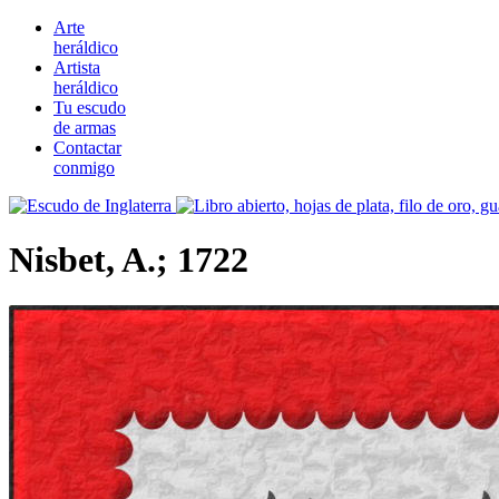
Arte
heráldico
Artista
heráldico
Tu escudo
de armas
Contactar
conmigo
Nisbet, A.; 1722