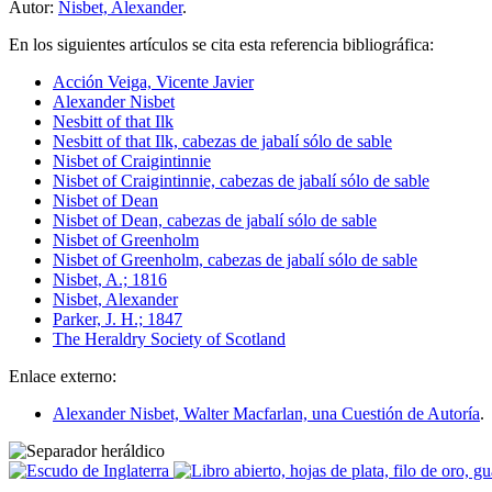
Autor:
Nisbet, Alexander
.
En los siguientes artículos se cita esta referencia bibliográfica:
Acción Veiga, Vicente Javier
Alexander Nisbet
Nesbitt of that Ilk
Nesbitt of that Ilk, cabezas de jabalí sólo de sable
Nisbet of Craigintinnie
Nisbet of Craigintinnie, cabezas de jabalí sólo de sable
Nisbet of Dean
Nisbet of Dean, cabezas de jabalí sólo de sable
Nisbet of Greenholm
Nisbet of Greenholm, cabezas de jabalí sólo de sable
Nisbet, A.; 1816
Nisbet, Alexander
Parker, J. H.; 1847
The Heraldry Society of Scotland
Enlace externo:
Alexander Nisbet, Walter Macfarlan, una Cuestión de Autoría
.