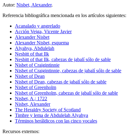
Autor:
Nisbet, Alexander
.
Referencia bibliográfica mencionada en los artículos siguientes:
Acanalado y angrelado
Acción Veiga, Vicente Javier
Alexander Nisbet
Alexander Nisbet, esquema
Alyahya, Abdulelah
Nesbitt of that Ilk
Nesbitt of that Ilk, cabezas de jabalí sólo de sable
Nisbet of Craigintinnie
Nisbet of Craigintinnie, cabezas de jabalí sólo de sable
Nisbet of Dean
Nisbet of Dean, cabezas de jabalí sólo de sable
Nisbet of Greenholm
Nisbet of Greenholm, cabezas de jabalí sólo de sable
Nisbet, A.; 1722
Nisbet, Alexander
The Heraldry Society of Scotland
Timbre y lema de Abdulelah Alyahya
Términos heráldicos con las cinco vocales
Recursos externos: