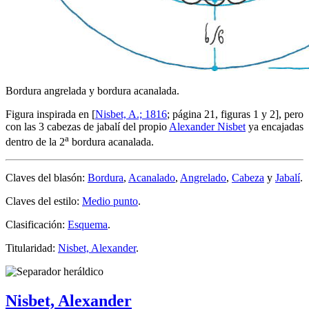
Bordura angrelada y bordura acanalada.
Figura inspirada en [
Nisbet, A.; 1816
; página 21, figuras 1 y 2], pero
con las 3 cabezas de jabalí del propio
Alexander Nisbet
ya encajadas
a
dentro de la 2
bordura acanalada.
Claves del blasón:
Bordura
,
Acanalado
,
Angrelado
,
Cabeza
y
Jabalí
.
Claves del estilo:
Medio punto
.
Clasificación:
Esquema
.
Titularidad:
Nisbet, Alexander
.
Nisbet, Alexander