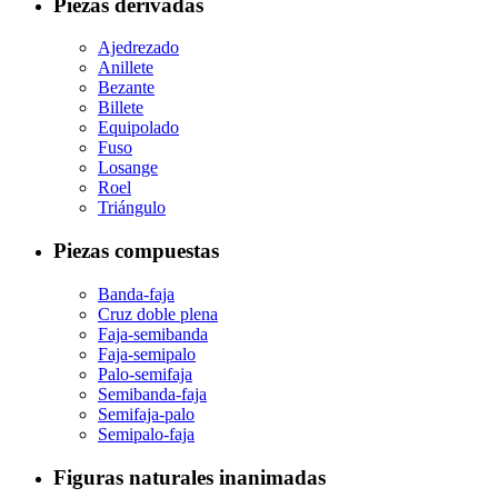
Piezas derivadas
Ajedrezado
Anillete
Bezante
Billete
Equipolado
Fuso
Losange
Roel
Triángulo
Piezas compuestas
Banda-faja
Cruz doble plena
Faja-semibanda
Faja-semipalo
Palo-semifaja
Semibanda-faja
Semifaja-palo
Semipalo-faja
Figuras naturales inanimadas