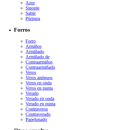
Azur
Sinople
Sable
Púrpura
Forros
Forro
Armiños
Armiñado
Armiñado de
Contraarmiños
Contraarmiñado
Veros
Veros antiguos
Veros en onda
Veros en punta
Verado
Verado en onda
Verado en punta
Contraveros
Contraverado
Papelonado