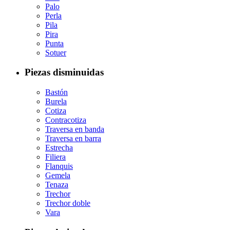
Palo
Perla
Pila
Pira
Punta
Sotuer
Piezas disminuidas
Bastón
Burela
Cotiza
Contracotiza
Traversa en banda
Traversa en barra
Estrecha
Filiera
Flanquis
Gemela
Tenaza
Trechor
Trechor doble
Vara