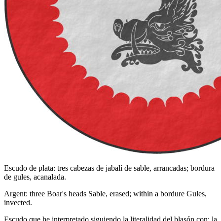
Escudo de plata: tres cabezas de jabalí de sable, arrancadas; bordura
de gules, acanalada.
Argent: three Boar's heads Sable, erased; within a bordure Gules,
invected.
Escudo que he interpretado siguiendo la literalidad del blasón con: la