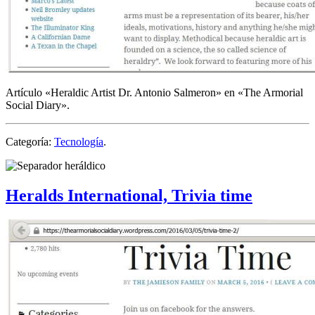
Artículo «
Heraldic Artist Dr. Antonio Salmeron
» en «
The Armorial
Social Diary
».
Categoría:
Tecnología
.
Heralds International, Trivia time