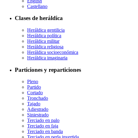
English
Castellano
Clases de heráldica
Heráldica gentilicia
Heráldica política
Heráldica militar
Heráldica religiosa
Heráldica socioeconómica
Heráldica imaginaria
Particiones y reparticiones
Pleno
Partido
Cortado
Tronchado
Tajado
Adiestrado
Siniestrado
Terciado en palo
Terciado en faja
Terciado en banda
Terciado en perla invertida