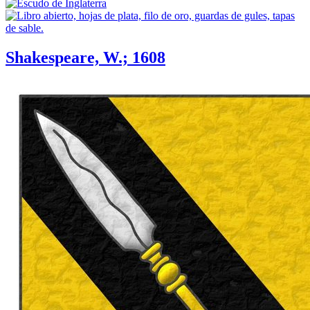
Shakespeare, W.; 1608