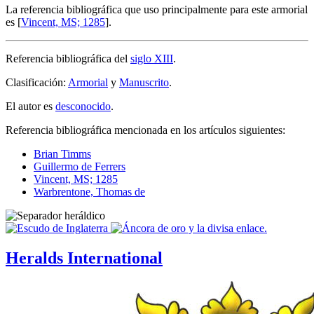
La referencia bibliográfica que uso principalmente para este armorial
es [
Vincent, MS; 1285
].
Referencia bibliográfica del
siglo XIII
.
Clasificación:
Armorial
y
Manuscrito
.
El autor es
desconocido
.
Referencia bibliográfica mencionada en los artículos siguientes:
Brian Timms
Guillermo de Ferrers
Vincent, MS; 1285
Warbrentone, Thomas de
Heralds International