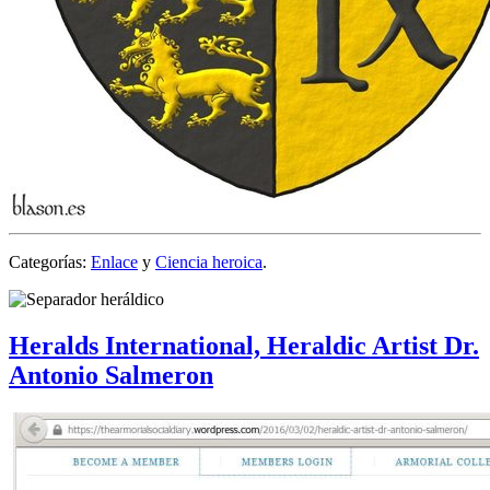
Categorías:
Enlace
y
Ciencia heroica
.
Heralds International, Heraldic Artist Dr.
Antonio Salmeron