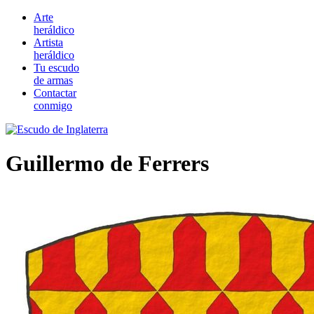
Arte
heráldico
Artista
heráldico
Tu escudo
de armas
Contactar
conmigo
Guillermo de Ferrers