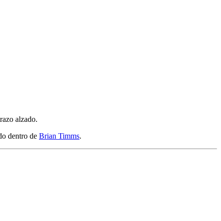
trazo alzado.
ado dentro de
Brian Timms
.