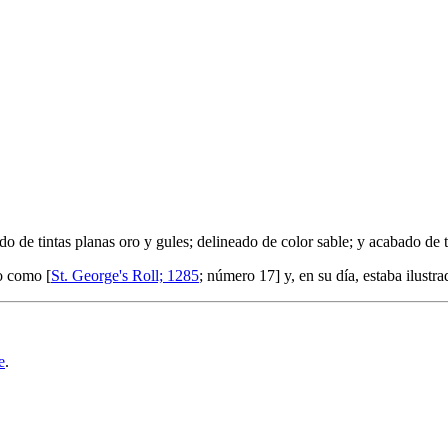
o de tintas planas oro y gules; delineado de color sable; y acabado de 
o como [
St. George's Roll; 1285
; número 17] y, en su día, estaba ilustr
e
.