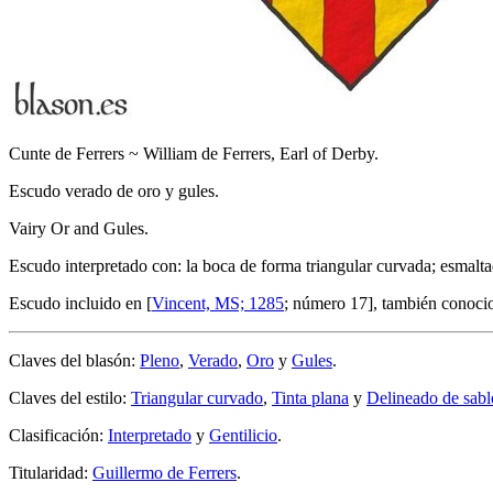
Cunte de Ferrers ~ William de Ferrers, Earl of Derby.
Escudo verado de oro y gules.
Vairy Or and Gules.
Escudo interpretado con: la boca de forma triangular curvada; esmaltad
Escudo incluido en [
Vincent, MS; 1285
; número 17], también conoci
Claves del blasón:
Pleno
,
Verado
,
Oro
y
Gules
.
Claves del estilo:
Triangular curvado
,
Tinta plana
y
Delineado de sabl
Clasificación:
Interpretado
y
Gentilicio
.
Titularidad:
Guillermo de Ferrers
.