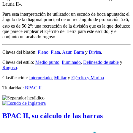
Lauria II».
Para esta interpretación he utilizado: un escudo de boca apuntada; el
ángulo de la diagonal principal de un rectángulo de proporción 5x6,
o
esto es de 50,2
; una recreación de la división que es la que deduzco
que parece emplear el Ejército de Tierra para este escudo; y el
conjunto un acabado rugoso.
Claves del blasón:
Pleno
,
Plata
,
Azur
,
Barra
y
Divisa
.
Claves del estilo:
Medio punto
,
Iluminado
,
Delineado de sable
y
Rugoso
.
Clasificación:
Interpretado
,
Militar
y
Ejército y Marina
.
Titularidad:
BPAC II
.
BPAC II, su cálculo de las barras