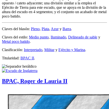
opuesto / cateto adyacente; una división similar a la emplea el
Ejército de Tierra para este escudo, que se apoya en la división de la
altura del escudo en 4 segmentos; y el conjunto un acabado de metal
poco batido.
Claves del blasón:
Pleno
,
Plata
,
Azur
y
Barra
.
Claves del estilo:
Medio punto
,
Iluminado
,
Delineado de sable
y
Metal poco batido
.
Clasificación:
Interpretado
,
Militar
y
Ejército y Marina
.
Titularidad:
BPAC II
.
BPAC, Roger de Lauria II