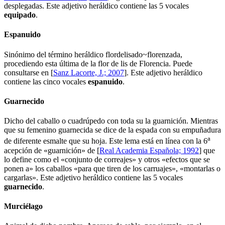
desplegadas. Este adjetivo heráldico contiene las 5 vocales
e
q
u
i
p
a
d
o
.
Espanuido
Sinónimo del término heráldico flordelisado~florenzada,
procediendo esta última de la flor de lis de Florencia. Puede
consultarse en [
Sanz Lacorte, J.; 2007
]. Este adjetivo heráldico
contiene las cinco vocales
e
sp
a
n
u
i
d
o
.
Guarnecido
Dicho del caballo o cuadrúpedo con toda su la guarnición. Mientras
que su femenino guarnecida se dice de la espada con su empuñadura
a
de diferente esmalte que su hoja. Este lema está en línea con la 6
acepción de «
guarnición
» de [
Real Academia Española; 1992
] que
lo define como el «
conjunto de correajes
» y otros «
efectos que se
ponen a
» los caballos «
para que tiren de los carruajes
», «
montarlas o
cargarlas
». Este adjetivo heráldico contiene las 5 vocales
g
u
a
rn
e
c
i
d
o
.
Murciélago