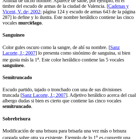
Animal de dicho nombre. Aparece de sable, por ejemplo, en el
timbre del escudo de armas de la ciudad de Valencia. [
Cadenas y
Vicent, V. de; 2002
; página 124 y escudo de armas 643 de la página
287] lo define y lo ilustra. Este nombre heráldico contiene las cinco
vocales
m
u
rc
i
é
l
a
g
o
.
Sanguíneo
Color gules oscuro como la sangre, de ahí su nombre. [
Sanz
Lacorte, J.; 2007
] lo presenta como sinónimo de sanguina, si bien
a
me gusta más la 1
. Este color heráldico contiene las 5 vocales
s
a
ng
u
í
n
e
o
.
Semitruncado
Escudo partido, tajado o tronchado con una de sus divisiones
truncada [
Sanz Lacorte, J.; 2007
]. Adjetivo heráldico acerca del cual
albergo dudas si bien es cierto que contiene las cinco vocales
s
e
m
i
tr
u
nc
a
d
o
.
Sobrebrisura
Modificación de una brisura para brisarla una vez más o brisura
o
cargada sobre otra ya existente. Ejemplo de lo 1
es convertir una