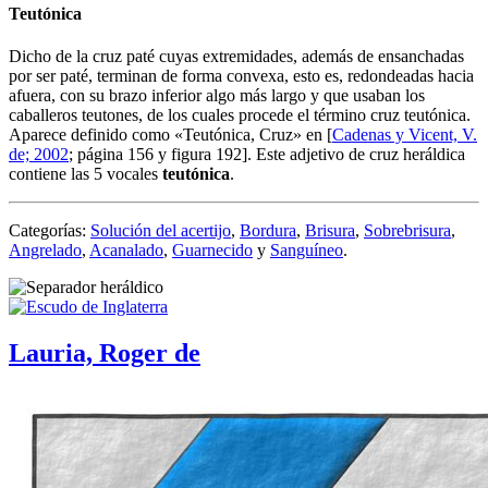
Teutónica
Dicho de la cruz paté cuyas extremidades, además de ensanchadas
por ser paté, terminan de forma convexa, esto es, redondeadas hacia
afuera, con su brazo inferior algo más largo y que usaban los
caballeros teutones, de los cuales procede el término cruz teutónica.
Aparece definido como «
Teutónica, Cruz
» en [
Cadenas y Vicent, V.
de; 2002
; página 156 y figura 192]. Este adjetivo de cruz heráldica
contiene las 5 vocales
t
e
u
tón
i
c
a
.
Categorías:
Solución del acertijo
,
Bordura
,
Brisura
,
Sobrebrisura
,
Angrelado
,
Acanalado
,
Guarnecido
y
Sanguíneo
.
Lauria, Roger de