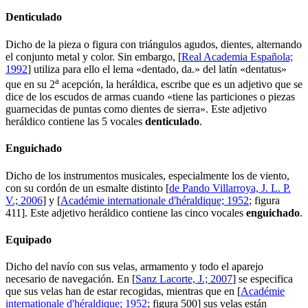
Denticulado
Dicho de la pieza o figura con triángulos agudos, dientes, alternando
el conjunto metal y color. Sin embargo, [
Real Academia Española;
1992
] utiliza para ello el lema «
dentado, da.
» del latín «
dentatus
»
a
que en su 2
acepción, la heráldica, escribe que es un adjetivo que se
dice de los escudos de armas cuando «
tiene las particiones o piezas
guarnecidas de puntas como dientes de sierra
». Este adjetivo
heráldico contiene las 5 vocales
d
e
nt
i
c
u
l
a
d
o
.
Enguichado
Dicho de los instrumentos musicales, especialmente los de viento,
con su cordón de un esmalte distinto [
de Pando Villarroya, J. L. P.
V.; 2006
] y [
Académie internationale d'héraldique; 1952
; figura
411]. Este adjetivo heráldico contiene las cinco vocales
e
ng
u
i
ch
a
d
o
.
Equipado
Dicho del navío con sus velas, armamento y todo el aparejo
necesario de navegación. En [
Sanz Lacorte, J.; 2007
] se especifica
que sus velas han de estar recogidas, mientras que en [
Académie
internationale d'héraldique; 1952
; figura 500] sus velas están