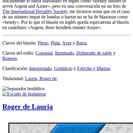
Inicialmente lo había blasonado en inglés como «
Bendy sinister of
seven Argent and Azure
», pero en una conversación en un foro de
The International Heraldry Society
, me hicieron notar que en el caso
de un número impar de bandas o barras no se ha de blasonan como
«
bendy
». Por lo que el blasón en inglés queda equivalenta al blasón
en castellano «
Argent, three bendlets sinister Azure
».
Claves del blasón:
Pleno
,
Plata
,
Azur
y
Barra
.
Claves del estilo:
Conopial
,
Iluminado
,
Delineado de sable
y
Rugoso
.
Clasificación:
Interpretado
,
Gentilicio
y
Ejército y Marina
.
Titularidad:
Lauria, Roger de
.
Roger de Lauria