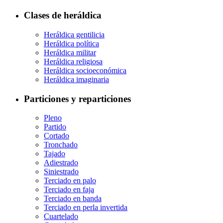
Clases de heráldica
Heráldica gentilicia
Heráldica política
Heráldica militar
Heráldica religiosa
Heráldica socioeconómica
Heráldica imaginaria
Particiones y reparticiones
Pleno
Partido
Cortado
Tronchado
Tajado
Adiestrado
Siniestrado
Terciado en palo
Terciado en faja
Terciado en banda
Terciado en perla invertida
Cuartelado