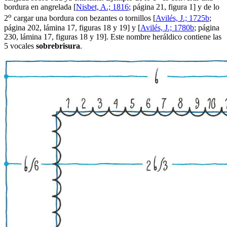
bordura en angrelada [
Nisbet, A.; 1816
; página 21, figura 1] y de lo
o
2
cargar una bordura con bezantes o tornillos [
Avilés, J.; 1725b
;
página 202, lámina 17, figuras 18 y 19] y [
Avilés, J.; 1780b
; página
230, lámina 17, figuras 18 y 19]. Este nombre heráldico contiene las
5 vocales
s
o
br
e
br
i
s
u
r
a
.