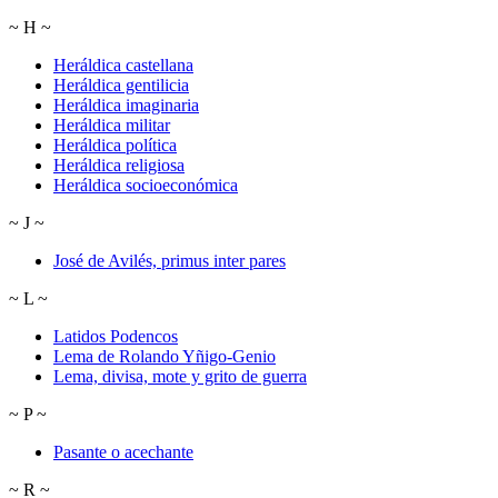
~
H
~
Heráldica castellana
Heráldica gentilicia
Heráldica imaginaria
Heráldica militar
Heráldica política
Heráldica religiosa
Heráldica socioeconómica
~
J
~
José de Avilés, primus inter pares
~
L
~
Latidos Podencos
Lema de Rolando Yñigo-Genio
Lema, divisa, mote y grito de guerra
~
P
~
Pasante o acechante
~
R
~