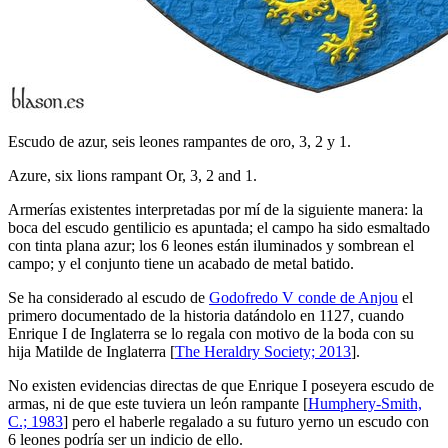
Escudo de azur, seis leones rampantes de oro, 3, 2 y 1.
Azure, six lions rampant Or, 3, 2 and 1.
Armerías existentes interpretadas por mí de la siguiente manera: la
boca del escudo gentilicio es apuntada; el campo ha sido esmaltado
con tinta plana azur; los 6 leones están iluminados y sombrean el
campo; y el conjunto tiene un acabado de metal batido.
Se ha considerado al escudo de
Godofredo V conde de Anjou
el
primero documentado de la historia datándolo en 1127, cuando
Enrique I de Inglaterra se lo regala con motivo de la boda con su
hija Matilde de Inglaterra [
The Heraldry Society; 2013
].
No existen evidencias directas de que Enrique I poseyera escudo de
armas, ni de que este tuviera un león rampante [
Humphery-Smith,
C.; 1983
] pero el haberle regalado a su futuro yerno un escudo con
6 leones podría ser un indicio de ello.