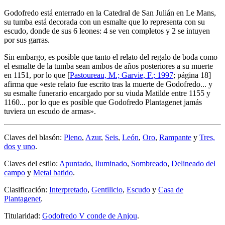
Godofredo está enterrado en la Catedral de San Julián en Le Mans,
su tumba está decorada con un esmalte que lo representa con su
escudo, donde de sus 6 leones: 4 se ven completos y 2 se intuyen
por sus garras.
Sin embargo, es posible que tanto el relato del regalo de boda como
el esmalte de la tumba sean ambos de años posteriores a su muerte
en 1151, por lo que [
Pastoureau, M.; Garvie, F.; 1997
; página 18]
afirma que «
este relato fue escrito tras la muerte de Godofredo... y
su esmalte funerario encargado por su viuda Matilde entre 1155 y
1160... por lo que es posible que Godofredo Plantagenet jamás
tuviera un escudo de armas
».
Claves del blasón:
Pleno
,
Azur
,
Seis
,
León
,
Oro
,
Rampante
y
Tres,
dos y uno
.
Claves del estilo:
Apuntado
,
Iluminado
,
Sombreado
,
Delineado del
campo
y
Metal batido
.
Clasificación:
Interpretado
,
Gentilicio
,
Escudo
y
Casa de
Plantagenet
.
Titularidad:
Godofredo V conde de Anjou
.