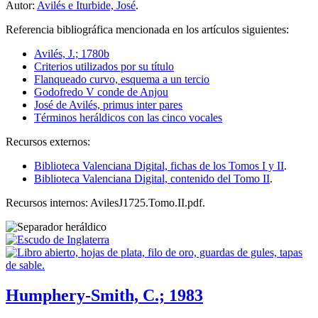
Autor:
Avilés e Iturbide, José
.
Referencia bibliográfica mencionada en los artículos siguientes:
Avilés, J.; 1780b
Criterios utilizados por su título
Flanqueado curvo, esquema a un tercio
Godofredo V conde de Anjou
José de Avilés, primus inter pares
Términos heráldicos con las cinco vocales
Recursos externos:
Biblioteca Valenciana Digital, fichas de los Tomos I y II
.
Biblioteca Valenciana Digital, contenido del Tomo II
.
Recursos internos: AvilesJ1725.Tomo.II.pdf.
Humphery-Smith, C.; 1983