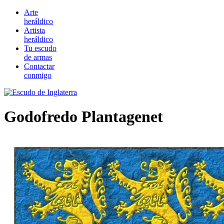
Arte
heráldico
Artista
heráldico
Tu escudo
de armas
Contactar
conmigo
Godofredo Plantagenet