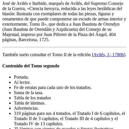
José de Avilés e Iturbide, marqués de Avilés, del Supremo Consejo
de la Guerra, «
Ciencia heroyca, reducida a las leyes heráldicas del
blasón: Ilustrada con exemplares de todas las piezas, figuras y
ornamentos de que puede componerse un escudo de armas interior y
exteriormente, Tomo II
», que dedica a Juan Bautista de Orendyn
(Juan Bautista de Orendáin y Azpilicueta) del Consejo de su
Majestad, impreso por Juan Piferrer de la Plaza del Ángel, 404
páginas, Barcelona, 1725.
También suelo consultar el Tomo II de la edición [
Avilés, J.; 1780b
].
Contenido del Tomo segundo
Portada.
Al lector.
Fe de erratas para cada uno de los tratados.
Suma de la tasa.
Tabla de los tratados
Tabla de láminas.
Advertencias.
319 páginas para sus 4 tratados, el Tratado I de 6 capítulos, el
Tratado II de 3 capítulos, el Tratado III de 4 capítulos y el
Tratado IV de 13 capítulos.
25 láminas con cientos de escudos y figuras ilustrativas