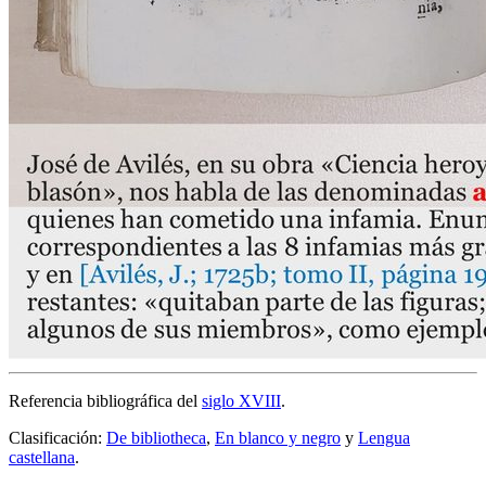
Referencia bibliográfica del
siglo XVIII
.
Clasificación:
De bibliotheca
,
En blanco y negro
y
Lengua
castellana
.