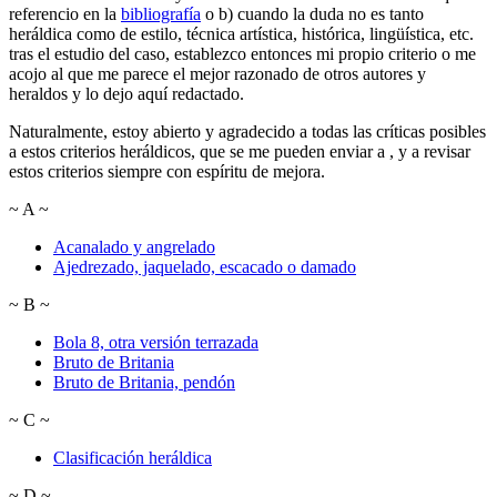
referencio en la
bibliografía
o b) cuando la duda no es tanto
heráldica como de estilo, técnica artística, histórica, lingüística, etc.
tras el estudio del caso, establezco entonces mi propio criterio o me
acojo al que me parece el mejor razonado de otros autores y
heraldos y lo dejo aquí redactado.
Naturalmente, estoy abierto y agradecido a todas las críticas posibles
a estos criterios heráldicos, que se me pueden enviar a
, y a revisar
estos criterios siempre con espíritu de mejora.
~
A
~
Acanalado y angrelado
Ajedrezado, jaquelado, escacado o damado
~
B
~
Bola 8, otra versión terrazada
Bruto de Britania
Bruto de Britania, pendón
~
C
~
Clasificación heráldica
~
D
~