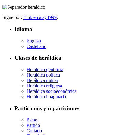
Sigue por:
Emblemata; 1999
.
Idioma
English
Castellano
Clases de heráldica
Heráldica gentilicia
Heráldica política
Heráldica militar
Heráldica religiosa
Heráldica socioeconómica
Heráldica imaginaria
Particiones y reparticiones
Pleno
Partido
Cortado