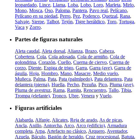
leopardado
,
Lince
,
Llama
,
Loba
,
Lobo
,
Loro
,
Marleta
,
Mirlo
,
Mono
,
Mosca
,
Oso
,
Paloma
,
Pantera
,
Pavo real
,
Pelícano
,
Pelícano en su piedad
,
Perro
,
Pez
,
Podenco
,
Quetzal
,
Rana
,
Salvaje
,
Sierpe
,
Talbot
,
Tejón
,
Tigre heráldico
,
Toro
,
Tortuga
,
Vaca
y
Zorro
.
Partes de figuras naturales
Aleta caudal
,
Aleta dorsal
,
Alianza
,
Brazo
,
Cabeza
,
Cobertera
,
Cola
,
Cola adosada
,
Cola de armiño
,
Cola de
golondrina
,
Corazón
,
Cuello
,
Cuerna de ciervo
,
Cuerna de
corzo
,
Diente
,
Espiga de trigo
,
Garra
,
Garra (ave)
,
Garra de
águila
,
Hoja
,
Hombro
,
Mano
,
Masacre
,
Medio vuelo
,
Muñeca
,
Palma
,
Pata
,
Pata (palmípedo)
,
Pata delantera
,
Pata
delantera (pierna)
,
Huella
,
Pecho
,
Pezuña
,
Pico
,
Pluma (ave)
,
Pluma de avestruz
,
Rama
,
Ramita
,
Rencuentro
,
Tallo
,
Tibia
,
Trompa (elefante)
,
Tronco
,
Ubre
,
Venera
y
Vuelo
.
Figuras artificiales
Alabarda
,
Alfanje
,
Alicates
,
Reja de arado
,
As de picas
,
Ancla
,
Anillo
,
Antorcha
,
Arco
,
Arco (edificio)
,
Armadura
completa
,
Arpa
,
Artefacto no clásico
,
Arquero
,
Aventador
,
Azuela
,
Báculo
,
Bastón de heraldo
,
Cruz procesional
,
Batuta
,