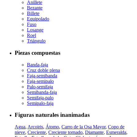
Anillete
Bezante
Billete
Equipolado
Fuso
Losange
Roel
Triángulo
Piezas compuestas
Banda-faja
Cruz doble plena
Faja-semibanda
Faja-semipalo
Palo-semifaja
Semibanda-faja
Semifaja-palo
Semipalo-faja
Figuras naturales inanimadas
Agua
,
Arcoiris
,
Átomo
,
Carro de la Osa Mayor
,
Copo de
nieve
,
Creciente
,
Creciente tornado
,
Diamante
,
Esmeralda
,