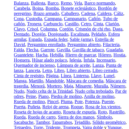
Balanza
,
Ballesta
,
Barco
,
Remo
,
Vela
,
Barco normando
,
Carabela
,
Boina
,
Bomba
,
Bonete eclesiástico
,
Bordón de
peregrino
,
Brazo armado
,
Caballero
,
Cadena
,
Caldera
,
Cáliz
,
Copa
,
Custodia
,
Campana
,
Campanario
,
Cañón
,
Tubo de
cañón
,
Tronera
,
Carbunclo
,
Castillo
,
Cetro
,
Cinta
,
Clarión
,
Clavo
,
Crisol
,
Columna
,
Cordón
,
Crismón de chi rho
,
Daga
,
Dentado
,
Donjón
,
Donjonado
,
Escalinata
,
Peldaño
,
Esfera
armilar
,
Espada
,
Espada feder
,
Sable (arma)
,
Estrella de
David
,
Pergamino enrollado
,
Pergamino abierto
,
Filacteria
,
Falda
,
Flecha
,
Garrote
,
Gavilla
,
Gavilla de tabaco
,
Guadaña
,
Guantelete
,
Hacha
,
Hebilla
,
Hierro de marcar
,
Hórreo
,
Hostia
,
Hoguera
,
Húsar alado polaco
,
Iglesia
,
Ínfula
,
Incensario
,
Quemador de incienso
,
Lámpara de aceite
,
Lanza
,
Punta de
lanza
,
Lanceta
,
Letra
,
Libro
,
Libro abierto
,
Libro cerrado
,
Cinta de registro
,
Página
,
Línea
,
Linterna
,
Llave
,
Lunel
,
Manga
,
Martillo
,
Mandoble
,
Máscara de comedia
,
Máscara de
tragedia
,
Menorá
,
Mortero
,
Maja
,
Minarete
,
Muralla
,
Número
,
Nudo
,
Nudo celta de la Trinidad
,
Nudo celta trebolado
,
Par de
odres
,
Peine
,
Piano
,
Piedra de molino
,
Anilla de molino
,
Rueda de molino
,
Pincel
,
Pluma
,
Pote
,
Potenza
,
Puente
,
Puerta
,
Puñeta
,
Reloj de arena
,
Roque
,
Rosa de los vientos
,
Roseta de hojas de acanto
,
Roseta de espuela
,
Roto
,
Rastrillo
,
Rueda
,
Rueda de carro
,
Sierra de dos manos
,
Símbolo
,
Sacabuche
,
Tambor
,
Taparrabos
,
Tejadillo
,
Sólido geométrico
,
Tetraedro
,
Torre
,
Tridente
,
Trompeta
,
Vajra doble
y
Yunque
.