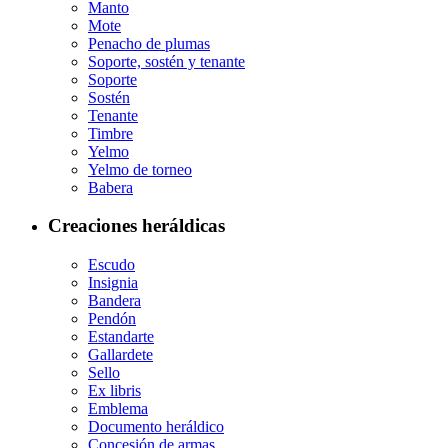
Manto
Mote
Penacho de plumas
Soporte, sostén y tenante
Soporte
Sostén
Tenante
Timbre
Yelmo
Yelmo de torneo
Babera
Creaciones heráldicas
Escudo
Insignia
Bandera
Pendón
Estandarte
Gallardete
Sello
Ex libris
Emblema
Documento heráldico
Concesión de armas