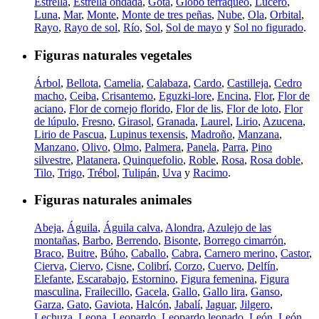
Estrella
,
Estrella ondada
,
Gota
,
Globo terráqueo
,
Lucero
,
Luna
,
Mar
,
Monte
,
Monte de tres peñas
,
Nube
,
Ola
,
Orbital
,
Rayo
,
Rayo de sol
,
Río
,
Sol
,
Sol de mayo
y
Sol no figurado
.
Figuras naturales vegetales
Árbol
,
Bellota
,
Camelia
,
Calabaza
,
Cardo
,
Castilleja
,
Cedro
macho
,
Ceiba
,
Crisantemo
,
Eguzki-lore
,
Encina
,
Flor
,
Flor de
aciano
,
Flor de cornejo florido
,
Flor de lis
,
Flor de loto
,
Flor
de lúpulo
,
Fresno
,
Girasol
,
Granada
,
Laurel
,
Lirio
,
Azucena
,
Lirio de Pascua
,
Lupinus texensis
,
Madroño
,
Manzana
,
Manzano
,
Olivo
,
Olmo
,
Palmera
,
Panela
,
Parra
,
Pino
silvestre
,
Platanera
,
Quinquefolio
,
Roble
,
Rosa
,
Rosa doble
,
Tilo
,
Trigo
,
Trébol
,
Tulipán
,
Uva
y
Racimo
.
Figuras naturales animales
Abeja
,
Águila
,
Águila calva
,
Alondra
,
Azulejo de las
montañas
,
Barbo
,
Berrendo
,
Bisonte
,
Borrego cimarrón
,
Braco
,
Buitre
,
Búho
,
Caballo
,
Cabra
,
Carnero merino
,
Castor
,
Cierva
,
Ciervo
,
Cisne
,
Colibrí
,
Corzo
,
Cuervo
,
Delfín
,
Elefante
,
Escarabajo
,
Estornino
,
Figura femenina
,
Figura
masculina
,
Frailecillo
,
Gacela
,
Gallo
,
Gallo lira
,
Ganso
,
Garza
,
Gato
,
Gaviota
,
Halcón
,
Jabalí
,
Jaguar
,
Jilgero
,
Lechuza
,
Leona
,
Leopardo
,
Leopardo leonado
,
León
,
León