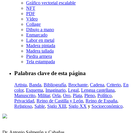
Gráfico vectorial escalable
NFT
PDF
Vídeo
Collage
Dibujo a mano
Enmarcado
Labor en metal
Madera pintada
Madera tallada
Piedra armera
Tela estampada
Palabras clave de esta página
Artista
,
Banda
,
Bibliografía
,
Brochante
,
Cadena
,
Criterio
,
En
color
,
Esquema
,
Imaginario
,
Legal
,
Lengua castellana
,
Manuscrito
,
Militar
,
Orla
,
Oro
,
Plata
,
Pleno
,
Político
,
Privacidad
,
Reino de Castilla y León
,
Reino de España
,
Religioso
,
Sable
,
Siglo XIII
,
Siglo XX
y
Socioeconómico
.
Dr. Antonio Salmerón y Cabañas,