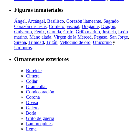
Figuras inmateriales
Ángel
,
Arcángel
,
Basilisco
,
Corazón llameante
,
Sagrado
Corazón de Jesús
,
Cordero pascual
,
Dragante
,
Dragón
,
Guiverno
,
Fénix
,
Garuda
,
Grifo
,
Grifo marino
,
Justicia
,
León
marino
,
Mano alada
,
Virgen de la Merced
,
Pegaso
,
San Jorge
,
Sirena
,
Trinidad
,
Tritón
,
Vellocino de oro
,
Unicornio
y
Uróboros
.
Ornamentos exteriores
Burelete
Cimera
Collar
Gran collar
Condecoración
Corona
Divisa
Galero
Borla
Grito de guerra
Lambrequines
Lema