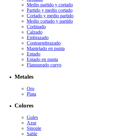
Medio partido y cortado
Partido y medio cortado
Cortado y medio partido
Medio cortado y partido
Cortinado
Calzado
Embrazado
Contraembrazado
Mantelado en punta
Entado
Entado en punta
Flanqueado curvo
Metales
Oro
Plata
Colores
Gules
Azur
Sinople
Sable