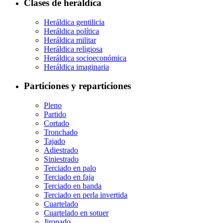
Clases de heráldica
Heráldica gentilicia
Heráldica política
Heráldica militar
Heráldica religiosa
Heráldica socioeconómica
Heráldica imaginaria
Particiones y reparticiones
Pleno
Partido
Cortado
Tronchado
Tajado
Adiestrado
Siniestrado
Terciado en palo
Terciado en faja
Terciado en banda
Terciado en perla invertida
Cuartelado
Cuartelado en sotuer
Jironado