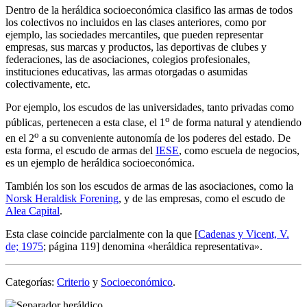
Dentro de la heráldica socioeconómica clasifico las armas de todos
los colectivos no incluidos en las clases anteriores, como por
ejemplo, las sociedades mercantiles, que pueden representar
empresas, sus marcas y productos, las deportivas de clubes y
federaciones, las de asociaciones, colegios profesionales,
instituciones educativas, las armas otorgadas o asumidas
colectivamente, etc.
Por ejemplo, los escudos de las universidades, tanto privadas como
o
públicas, pertenecen a esta clase, el 1
de forma natural y atendiendo
o
en el 2
a su conveniente autonomía de los poderes del estado. De
esta forma, el escudo de armas del
IESE
, como escuela de negocios,
es un ejemplo de heráldica socioeconómica.
También los son los escudos de armas de las asociaciones, como la
Norsk Heraldisk Forening
, y de las empresas, como el escudo de
Alea Capital
.
Esta clase coincide parcialmente con la que [
Cadenas y Vicent, V.
de; 1975
; página 119] denomina «
heráldica representativa
».
Categorías:
Criterio
y
Socioeconómico
.