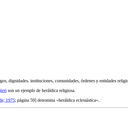
argos, dignidades, instituciones, comunidades, órdenes y entidades religio
Neri
son un ejemplo de heráldica religiosa.
de; 1975
; página 59] denomina «
heráldica eclesiástica
».