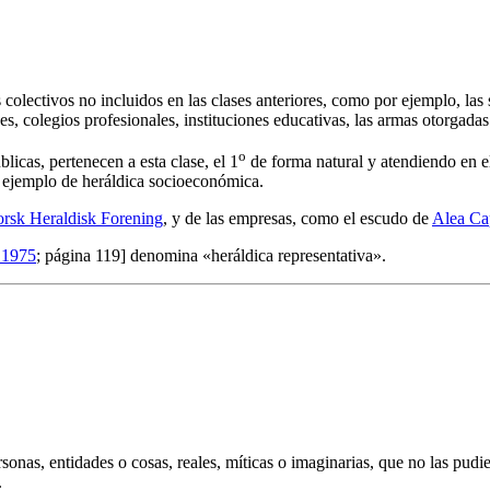
s colectivos no incluidos en las clases anteriores, como por ejemplo, la
es, colegios profesionales, instituciones educativas, las armas otorgada
o
licas, pertenecen a esta clase, el 1
de forma natural y atendiendo en e
 ejemplo de heráldica socioeconómica.
rsk Heraldisk Forening
, y de las empresas, como el escudo de
Alea Cap
 1975
; página 119] denomina «
heráldica representativa
».
ersonas, entidades o cosas, reales, míticas o imaginarias, que no las pud
.