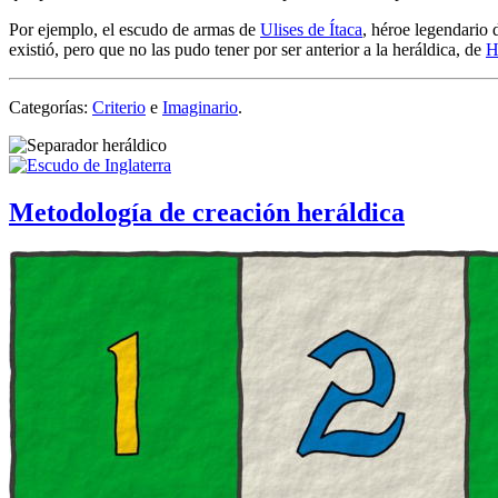
Por ejemplo, el escudo de armas de
Ulises de Ítaca
, héroe legendario 
existió, pero que no las pudo tener por ser anterior a la heráldica, de
H
Categorías:
Criterio
e
Imaginario
.
Metodología de creación heráldica