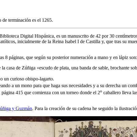
o de terminación es el 1265.
 Biblioteca Digital Hispánica, es un manuscrito de 42 por 30 centímetro
licos, inicialmente de la Reina Isabel I de Castilla y, que tras su mu
adas 8 páginas, que según su posterior numeración a mano y en lápiz son
e la casa de Zúñiga «
escudo de plata, una banda de sable, brochante sob
o un curioso obispo-lagarto.
eando a un mono para que haga sus necesidades y a su derecha un comb
o
la página 415 que comienza con un torneo donde el 2
caballero lleva la
Zúñiga y Guzmán
. Para la creación de su cadena he seguido la ilustrac