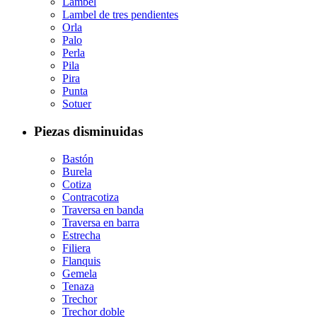
Lambel
Lambel de tres pendientes
Orla
Palo
Perla
Pila
Pira
Punta
Sotuer
Piezas disminuidas
Bastón
Burela
Cotiza
Contracotiza
Traversa en banda
Traversa en barra
Estrecha
Filiera
Flanquis
Gemela
Tenaza
Trechor
Trechor doble