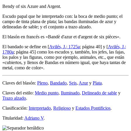
Bendy of six Azure and Argent.
Escudo papal que he interpretado con: la boca de medio punto; el
campo de tinta plana de plata; las bandas iluminadas de azur y
delineadas de sable; y el conjunto a trazo alzado.
El blasón en francés es «
Bandè d'azur et d'argent de six pièces
».
El bandado se define en [
Avilés, J.; 1725a
; página 40] y [
Avilés, J.;
1780a
; página 45] como los escudos y, también, los jefes, las fajas,
los palos y las figuras, como por ejemplo, animales, etc., que están
«
cubiertos, y llenos de Bandas en número igual, que haya tantas de
metal, como de color
».
Claves del blasón:
Pleno
,
Bandado
,
Seis
,
Azur
y
Plata
.
Claves del estilo:
Medio punto
,
Iluminado
,
Delineado de sable
y
Trazo alzado
.
Clasificación:
Interpretado
,
Religioso
y
Estados Pontificios
.
Titularidad:
Adriano V
.