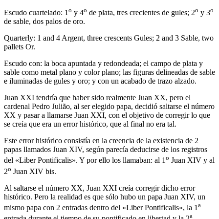
o
o
o
o
Escudo cuartelado: 1
y 4
de plata, tres crecientes de gules; 2
y 3
de sable, dos palos de oro.
Quarterly: 1 and 4 Argent, three crescents Gules; 2 and 3 Sable, two
pallets Or.
Escudo con: la boca apuntada y redondeada; el campo de plata y
sable como metal plano y color plano; las figuras delineadas de sable
e iluminadas de gules y oro; y con un acabado de trazo alzado.
Juan XXI tendría que haber sido realmente Juan XX, pero el
cardenal Pedro Julião, al ser elegido papa, decidió saltarse el número
XX y pasar a llamarse Juan XXI, con el objetivo de corregir lo que
se creía que era un error histórico, que al final no era tal.
Este error histórico consistía en la creencia de la existencia de 2
papas llamados Juan XIV, según parecía deducirse de los registros
o
del «
Liber Pontificalis
». Y por ello los llamaban: al 1
Juan XIV y al
o
2
Juan XIV bis.
Al saltarse el número XX, Juan XXI creía corregir dicho error
histórico. Pero la realidad es que sólo hubo un papa Juan XIV, un
a
mismo papa con 2 entradas dentro del «
Liber Pontificalis
», la 1
a
entrada durante el tiempo de su pontificado en libertad y la 2