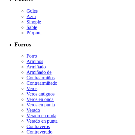
Gules
Azur
Sinople
Sable
Púrpura
Forros
Forro
Armiños
Armiñado
Armiñado de
Contraarmiños
Contraarmiñado
Veros
Veros antiguos
Veros en onda
Veros en punta
Verado
Verado en onda
Verado en punta
Contraveros
Contraverado