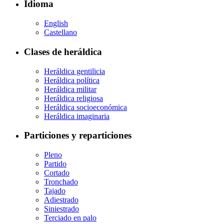
Idioma
English
Castellano
Clases de heráldica
Heráldica gentilicia
Heráldica política
Heráldica militar
Heráldica religiosa
Heráldica socioeconómica
Heráldica imaginaria
Particiones y reparticiones
Pleno
Partido
Cortado
Tronchado
Tajado
Adiestrado
Siniestrado
Terciado en palo