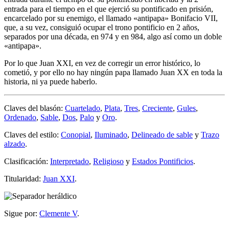
entrada para el tiempo en el que ejerció su pontificado en prisión,
encarcelado por su enemigo, el llamado «
antipapa
» Bonifacio VII,
que, a su vez, consiguió ocupar el trono pontificio en 2 años,
separados por una década, en 974 y en 984, algo así como un doble
«
antipapa
».
Por lo que Juan XXI, en vez de corregir un error histórico, lo
cometió, y por ello no hay ningún papa llamado Juan XX en toda la
historia, ni ya puede haberlo.
Claves del blasón:
Cuartelado
,
Plata
,
Tres
,
Creciente
,
Gules
,
Ordenado
,
Sable
,
Dos
,
Palo
y
Oro
.
Claves del estilo:
Conopial
,
Iluminado
,
Delineado de sable
y
Trazo
alzado
.
Clasificación:
Interpretado
,
Religioso
y
Estados Pontificios
.
Titularidad:
Juan XXI
.
Sigue por:
Clemente V
.