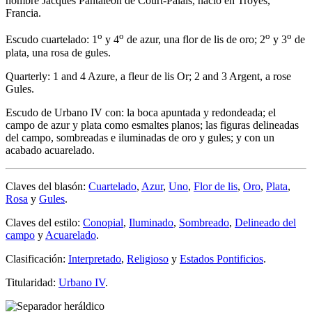
nombre Jacques Pantaleón de Court-Palais, nació en Troyes,
Francia.
o
o
o
o
Escudo cuartelado: 1
y 4
de azur, una flor de lis de oro; 2
y 3
de
plata, una rosa de gules.
Quarterly: 1 and 4 Azure, a fleur de lis Or; 2 and 3 Argent, a rose
Gules.
Escudo de Urbano IV con: la boca apuntada y redondeada; el
campo de azur y plata como esmaltes planos; las figuras delineadas
del campo, sombreadas e iluminadas de oro y gules; y con un
acabado acuarelado.
Claves del blasón:
Cuartelado
,
Azur
,
Uno
,
Flor de lis
,
Oro
,
Plata
,
Rosa
y
Gules
.
Claves del estilo:
Conopial
,
Iluminado
,
Sombreado
,
Delineado del
campo
y
Acuarelado
.
Clasificación:
Interpretado
,
Religioso
y
Estados Pontificios
.
Titularidad:
Urbano IV
.