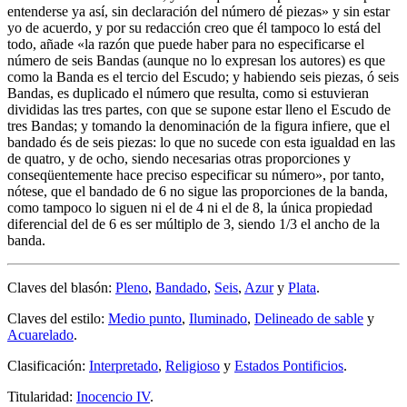
entenderse ya así, sin declaración del número dé piezas
» y sin estar
yo de acuerdo, y por su redacción creo que él tampoco lo está del
todo, añade «
la razón que puede haber para no especificarse el
número de seis Bandas (aunque no lo expresan los autores) es que
como la Banda es el tercio del Escudo; y habiendo seis piezas, ó seis
Bandas, es duplicado el número que resulta, como si estuvieran
divididas las tres partes, con que se supone estar lleno el Escudo de
tres Bandas; y tomando la denominación de la figura infiere, que el
bandado és de seis piezas: lo que no sucede con esta igualdad en las
de quatro, y de ocho, siendo necesarias otras proporciones y
conseqüentemente hace preciso especificar su número
», por tanto,
nótese, que el bandado de 6 no sigue las proporciones de la banda,
como tampoco lo siguen ni el de 4 ni el de 8, la única propiedad
diferencial del de 6 es ser múltiplo de 3, siendo 1/3 el ancho de la
banda.
Claves del blasón:
Pleno
,
Bandado
,
Seis
,
Azur
y
Plata
.
Claves del estilo:
Medio punto
,
Iluminado
,
Delineado de sable
y
Acuarelado
.
Clasificación:
Interpretado
,
Religioso
y
Estados Pontificios
.
Titularidad:
Inocencio IV
.