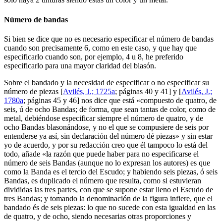
Número de bandas
Si bien se dice que no es necesario especificar el número de bandas
cuando son precisamente 6, como en este caso, y que hay que
especificarlo cuando son, por ejemplo, 4 u 8, he preferido
especificarlo para una mayor claridad del blasón.
Sobre el bandado y la necesidad de especificar o no especificar su
número de piezas [
Avilés, J.; 1725a
; páginas 40 y 41] y [
Avilés, J.;
1780a
; páginas 45 y 46] nos dice que está «
compuesto de quatro, de
seis, ú de ocho Bandas; de forma, que sean tantas de color, como de
metal, debiéndose especificar siempre el número de quatro, y de
ocho Bandas blasonándose, y no el que se compusiere de seis por
entenderse ya así, sin declaración del número dé piezas
» y sin estar
yo de acuerdo, y por su redacción creo que él tampoco lo está del
todo, añade «
la razón que puede haber para no especificarse el
número de seis Bandas (aunque no lo expresan los autores) es que
como la Banda es el tercio del Escudo; y habiendo seis piezas, ó seis
Bandas, es duplicado el número que resulta, como si estuvieran
divididas las tres partes, con que se supone estar lleno el Escudo de
tres Bandas; y tomando la denominación de la figura infiere, que el
bandado és de seis piezas: lo que no sucede con esta igualdad en las
de quatro, y de ocho, siendo necesarias otras proporciones y