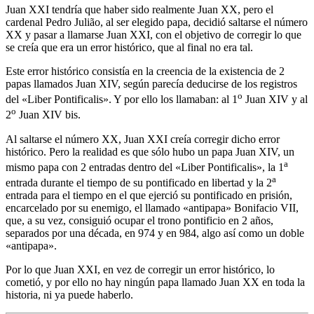
Juan XXI tendría que haber sido realmente Juan XX, pero el
cardenal Pedro Julião, al ser elegido papa, decidió saltarse el número
XX y pasar a llamarse Juan XXI, con el objetivo de corregir lo que
se creía que era un error histórico, que al final no era tal.
Este error histórico consistía en la creencia de la existencia de 2
papas llamados Juan XIV, según parecía deducirse de los registros
o
del «
Liber Pontificalis
». Y por ello los llamaban: al 1
Juan XIV y al
o
2
Juan XIV bis.
Al saltarse el número XX, Juan XXI creía corregir dicho error
histórico. Pero la realidad es que sólo hubo un papa Juan XIV, un
a
mismo papa con 2 entradas dentro del «
Liber Pontificalis
», la 1
a
entrada durante el tiempo de su pontificado en libertad y la 2
entrada para el tiempo en el que ejerció su pontificado en prisión,
encarcelado por su enemigo, el llamado «
antipapa
» Bonifacio VII,
que, a su vez, consiguió ocupar el trono pontificio en 2 años,
separados por una década, en 974 y en 984, algo así como un doble
«
antipapa
».
Por lo que Juan XXI, en vez de corregir un error histórico, lo
cometió, y por ello no hay ningún papa llamado Juan XX en toda la
historia, ni ya puede haberlo.