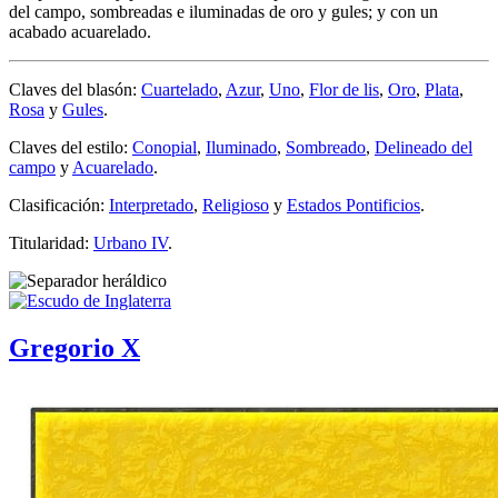
del campo, sombreadas e iluminadas de oro y gules; y con un
acabado acuarelado.
Claves del blasón:
Cuartelado
,
Azur
,
Uno
,
Flor de lis
,
Oro
,
Plata
,
Rosa
y
Gules
.
Claves del estilo:
Conopial
,
Iluminado
,
Sombreado
,
Delineado del
campo
y
Acuarelado
.
Clasificación:
Interpretado
,
Religioso
y
Estados Pontificios
.
Titularidad:
Urbano IV
.
Gregorio X