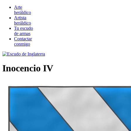
Arte
heráldico
Artista
heráldico
Tu escudo
de armas
Contactar
conmigo
Inocencio IV