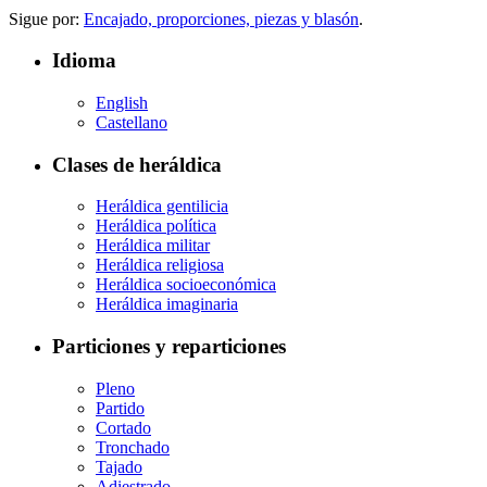
Sigue por:
Encajado, proporciones, piezas y blasón
.
Idioma
English
Castellano
Clases de heráldica
Heráldica gentilicia
Heráldica política
Heráldica militar
Heráldica religiosa
Heráldica socioeconómica
Heráldica imaginaria
Particiones y reparticiones
Pleno
Partido
Cortado
Tronchado
Tajado
Adiestrado