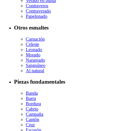
Verado en punta
Contraveros
Contraverado
Papelonado
Otros esmaltes
Carnación
Celeste
Leonado
Morado
Naranjado
Sanguíneo
Al natural
Piezas fundamentales
Banda
Barra
Bordura
Cabrio
Campaña
Cantón
Cruz
Escusón