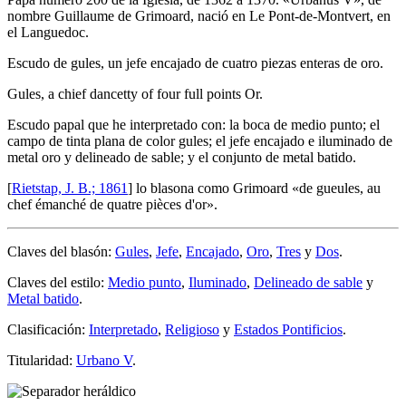
nombre Guillaume de Grimoard, nació en Le Pont-de-Montvert, en
el Languedoc.
Escudo de gules, un jefe encajado de cuatro piezas enteras de oro.
Gules, a chief dancetty of four full points Or.
Escudo papal que he interpretado con: la boca de medio punto; el
campo de tinta plana de color gules; el jefe encajado e iluminado de
metal oro y delineado de sable; y el conjunto de metal batido.
[
Rietstap, J. B.; 1861
] lo blasona como Grimoard «
de gueules, au
chef émanché de quatre pièces d'or
».
Claves del blasón:
Gules
,
Jefe
,
Encajado
,
Oro
,
Tres
y
Dos
.
Claves del estilo:
Medio punto
,
Iluminado
,
Delineado de sable
y
Metal batido
.
Clasificación:
Interpretado
,
Religioso
y
Estados Pontificios
.
Titularidad:
Urbano V
.