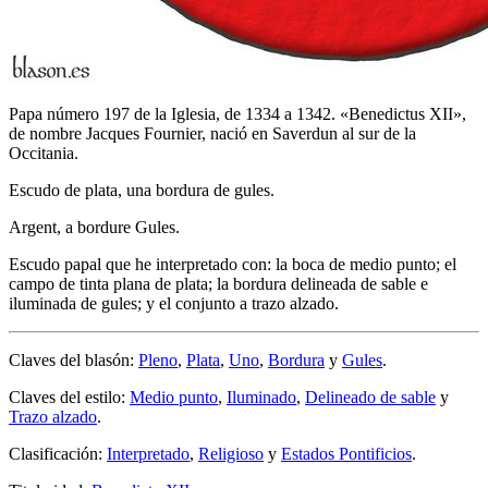
Papa número 197 de la Iglesia, de 1334 a 1342. «Benedictus XII»,
de nombre Jacques Fournier, nació en Saverdun al sur de la
Occitania.
Escudo de plata, una bordura de gules.
Argent, a bordure Gules.
Escudo papal que he interpretado con: la boca de medio punto; el
campo de tinta plana de plata; la bordura delineada de sable e
iluminada de gules; y el conjunto a trazo alzado.
Claves del blasón:
Pleno
,
Plata
,
Uno
,
Bordura
y
Gules
.
Claves del estilo:
Medio punto
,
Iluminado
,
Delineado de sable
y
Trazo alzado
.
Clasificación:
Interpretado
,
Religioso
y
Estados Pontificios
.