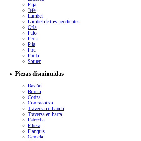
Faja
Jefe
Lambel
Lambel de tres pendientes
Orla
Palo
Perla
Pila
Pira
Punta
Sotuer
Piezas disminuidas
Bastón
Burela
Cotiza
Contracotiza
Traversa en banda
Traversa en barra
Estrecha
Filiera
Flanquis
Gemela