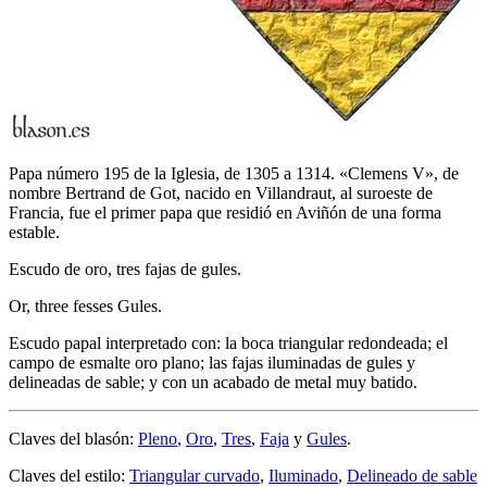
Papa número 195 de la Iglesia, de 1305 a 1314. «Clemens V», de
nombre Bertrand de Got, nacido en Villandraut, al suroeste de
Francia, fue el primer papa que residió en Aviñón de una forma
estable.
Escudo de oro, tres fajas de gules.
Or, three fesses Gules.
Escudo papal interpretado con: la boca triangular redondeada; el
campo de esmalte oro plano; las fajas iluminadas de gules y
delineadas de sable; y con un acabado de metal muy batido.
Claves del blasón:
Pleno
,
Oro
,
Tres
,
Faja
y
Gules
.
Claves del estilo:
Triangular curvado
,
Iluminado
,
Delineado de sable