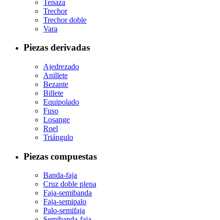
Tenaza
Trechor
Trechor doble
Vara
Piezas derivadas
Ajedrezado
Anillete
Bezante
Billete
Equipolado
Fuso
Losange
Roel
Triángulo
Piezas compuestas
Banda-faja
Cruz doble plena
Faja-semibanda
Faja-semipalo
Palo-semifaja
Semibanda-faja