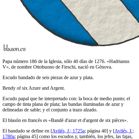
Papa número 186 de la Iglesia, sólo 40 días de 1276. «Hadrianus
V», de nombre Ottobuono de Fieschi, nació en Génova.
Escudo bandado de seis piezas de azur y plata.
Bendy of six Azure and Argent.
Escudo papal que he interpretado con: la boca de medio punto; el
campo de tinta plana de plata; las bandas iluminadas de azur y
delineadas de sable; y el conjunto a trazo alzado.
El blasón en francés es «
Bandè d'azur et d'argent de six pièces
».
El bandado se define en [
Avilés, J.; 1725a
; página 40] y [
Avilés, J.;
1780a
; página 45] como los escudos y, también, los jefes, las fajas,