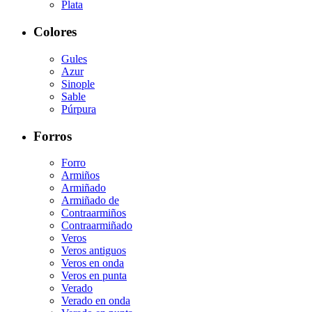
Plata
Colores
Gules
Azur
Sinople
Sable
Púrpura
Forros
Forro
Armiños
Armiñado
Armiñado de
Contraarmiños
Contraarmiñado
Veros
Veros antiguos
Veros en onda
Veros en punta
Verado
Verado en onda