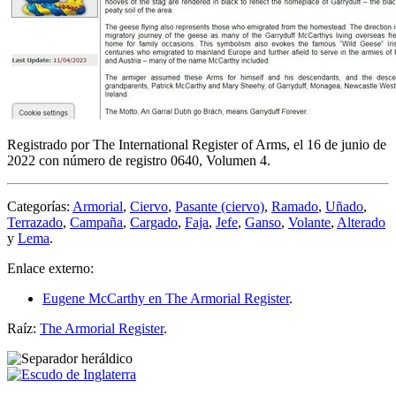
Registrado por The International Register of Arms, el 16 de junio de
2022 con número de registro 0640, Volumen 4.
Categorías:
Armorial
,
Ciervo
,
Pasante (ciervo)
,
Ramado
,
Uñado
,
Terrazado
,
Campaña
,
Cargado
,
Faja
,
Jefe
,
Ganso
,
Volante
,
Alterado
y
Lema
.
Enlace externo:
Eugene McCarthy en The Armorial Register
.
Raíz:
The Armorial Register
.