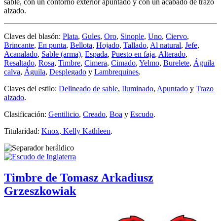
sable, con un contorno exterior apuntado y con un acabado de trazo
alzado.
Claves del blasón:
Plata
,
Gules
,
Oro
,
Sinople
,
Uno
,
Ciervo
,
Brincante
,
En punta
,
Bellota
,
Hojado
,
Tallado
,
Al natural
,
Jefe
,
Acanalado
,
Sable (arma)
,
Espada
,
Puesto en faja
,
Alterado
,
Resaltado
,
Rosa
,
Timbre
,
Cimera
,
Cimado
,
Yelmo
,
Burelete
,
Águila
calva
,
Águila
,
Desplegado
y
Lambrequines
.
Claves del estilo:
Delineado de sable
,
Iluminado
,
Apuntado
y
Trazo
alzado
.
Clasificación:
Gentilicio
,
Creado
,
Boa
y
Escudo
.
Titularidad:
Knox, Kelly Kathleen
.
Timbre de Tomasz Arkadiusz
Grzeszkowiak