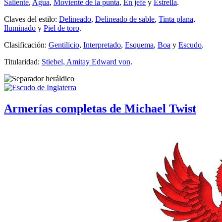
Saliente
,
Agua
,
Moviente de la punta
,
En jefe
y
Estrella
.
Claves del estilo:
Delineado
,
Delineado de sable
,
Tinta plana
,
Iluminado
y
Piel de toro
.
Clasificación:
Gentilicio
,
Interpretado
,
Esquema
,
Boa
y
Escudo
.
Titularidad:
Stiebel, Amitay Edward von
.
Armerías completas de Michael Twist