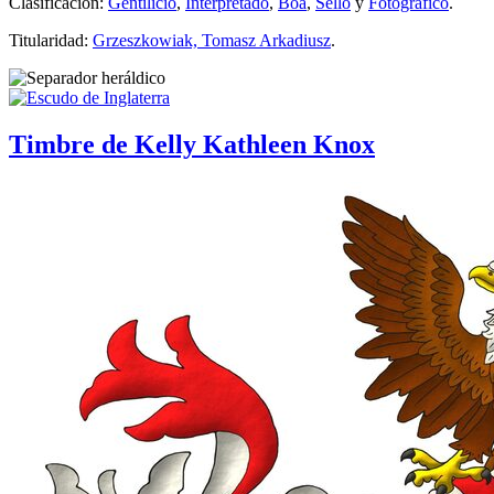
Clasificación:
Gentilicio
,
Interpretado
,
Boa
,
Sello
y
Fotográfico
.
Titularidad:
Grzeszkowiak, Tomasz Arkadiusz
.
Timbre de Kelly Kathleen Knox