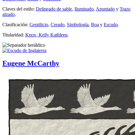
Claves del estilo:
Delineado de sable
,
Iluminado
,
Apuntado
y
Trazo
alzado
.
Clasificación:
Gentilicio
,
Creado
,
Simbología
,
Boa
y
Escudo
.
Titularidad:
Knox, Kelly Kathleen
.
Eugene McCarthy