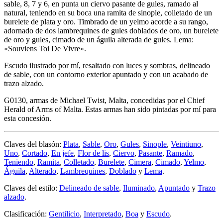
sable, 8, 7 y 6, en punta un ciervo pasante de gules, ramado al
natural, teniendo en su boca una ramita de sinople, colletado de un
burelete de plata y oro. Timbrado de un yelmo acorde a su rango,
adornado de dos lambrequines de gules doblados de oro, un burelete
de oro y gules, cimado de un águila alterada de gules. Lema:
«Souviens Toi De Vivre».
Escudo ilustrado por mí, resaltado con luces y sombras, delineado
de sable, con un contorno exterior apuntado y con un acabado de
trazo alzado.
G0130, armas de Michael Twist, Malta, concedidas por el Chief
Herald of Arms of Malta. Estas armas han sido pintadas por mí para
esta concesión.
Claves del blasón:
Plata
,
Sable
,
Oro
,
Gules
,
Sinople
,
Veintiuno
,
Uno
,
Cortado
,
En jefe
,
Flor de lis
,
Ciervo
,
Pasante
,
Ramado
,
Teniendo
,
Ramita
,
Colletado
,
Burelete
,
Cimera
,
Cimado
,
Yelmo
,
Águila
,
Alterado
,
Lambrequines
,
Doblado
y
Lema
.
Claves del estilo:
Delineado de sable
,
Iluminado
,
Apuntado
y
Trazo
alzado
.
Clasificación:
Gentilicio
,
Interpretado
,
Boa
y
Escudo
.