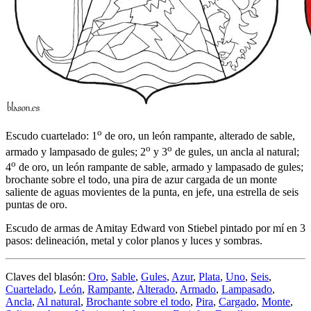
o
Escudo cuartelado: 1
de oro, un león rampante, alterado de sable,
o
o
armado y lampasado de gules; 2
y 3
de gules, un ancla al natural;
o
4
de oro, un león rampante de sable, armado y lampasado de gules;
brochante sobre el todo, una pira de azur cargada de un monte
saliente de aguas movientes de la punta, en jefe, una estrella de seis
puntas de oro.
Escudo de armas de Amitay Edward von Stiebel pintado por mí en 3
pasos: delineación, metal y color planos y luces y sombras.
Claves del blasón:
Oro
,
Sable
,
Gules
,
Azur
,
Plata
,
Uno
,
Seis
,
Cuartelado
,
León
,
Rampante
,
Alterado
,
Armado
,
Lampasado
,
Ancla
,
Al natural
,
Brochante sobre el todo
,
Pira
,
Cargado
,
Monte
,