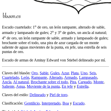
o
Escudo cuartelado: 1
de oro, un león rampante, alterado de sable,
o
o
armado y lampasado de gules; 2
y 3
de gules, un ancla al natural;
o
4
de oro, un león rampante de sable, armado y lampasado de gules;
brochante sobre el todo, una pira de azur cargada de un monte
saliente de aguas movientes de la punta, en jefe, una estrella de seis
puntas de oro.
Escudo de armas de Amitay Edward von Stiebel delineado por mí.
Claves del blasón:
Oro
,
Sable
,
Gules
,
Azur
,
Plata
,
Uno
,
Seis
,
Cuartelado
,
León
,
Rampante
,
Alterado
,
Armado
,
Lampasado
,
Ancla
,
Al natural
,
Brochante sobre el todo
,
Pira
,
Cargado
,
Monte
,
Saliente
,
Agua
,
Moviente de la punta
,
En jefe
y
Estrella
.
Claves del estilo:
Delineado
y
Piel de toro
.
Clasificación:
Gentilicio
,
Interpretado
,
Boa
y
Escudo
.