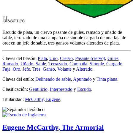
Escudo de plata, un ciervo pasante de gules, ramado y uñado de
sable, terrazado de una campaña de sinople cargada de una faja de
oro; en un jefe de sable, tres gansos volantes alterados de plata.
Claves del blasón:
Plata
,
Uno
,
Ciervo
,
Pasante (ciervo)
,
Gules
,
Ramado
,
Uñado
,
Sable
,
Terrazado
,
Campaña
,
Sinople
,
Cargado
,
Faja
,
Oro
,
Jefe
,
Tres
,
Ganso
,
Volante
y
Alterado
.
Claves del estilo:
Delineado de sable
,
Apuntado
y
Tinta plana
.
Clasificación:
Gentilicio
,
Interpretado
y
Escudo
.
Titularidad:
McCarthy, Eugene
.
Eugene McCarthy, The Armorial