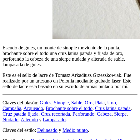
Escudo de gules, un monte de sinople moviente de la punta,
brochante sobre el todo una cruz latina patada y fijada de oro,
perforando la cabeza de una sierpe nudada y alterada de sable,
lampasada de gules.
Este es el sello de lacre de Tomasz Arkadiusz Grzeszkowiak. Fue
realizado por un artesano en Polonia mediante grabado láser. Este
sello de lacre esta basado en su escudo de armas pintado por mí.
Claves del blasón:
Gules
,
Sinople
,
Sable
,
Oro
,
Plata
,
Uno
,
Campaña
,
Arqueado
,
Brochante sobre el todo
,
Cruz latina patada
,
Cruz patada fijada
,
Cruz recortada
,
Perforando
,
Cabeza
,
Sierpe
,
Nudado
,
Alterado
y
Lampasado
.
Claves del estilo:
Delineado
y
Medio punto
.