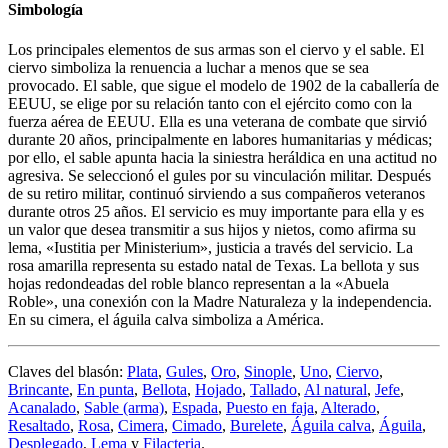
Simbología
Los principales elementos de sus armas son el ciervo y el sable. El
ciervo simboliza la renuencia a luchar a menos que se sea
provocado. El sable, que sigue el modelo de 1902 de la caballería de
EEUU, se elige por su relación tanto con el ejército como con la
fuerza aérea de EEUU. Ella es una veterana de combate que sirvió
durante 20 años, principalmente en labores humanitarias y médicas;
por ello, el sable apunta hacia la siniestra heráldica en una actitud no
agresiva. Se seleccionó el gules por su vinculación militar. Después
de su retiro militar, continuó sirviendo a sus compañeros veteranos
durante otros 25 años. El servicio es muy importante para ella y es
un valor que desea transmitir a sus hijos y nietos, como afirma su
lema, «
Iustitia per Ministerium
», justicia a través del servicio. La
rosa amarilla representa su estado natal de Texas. La bellota y sus
hojas redondeadas del roble blanco representan a la «
Abuela
Roble
», una conexión con la Madre Naturaleza y la independencia.
En su cimera, el águila calva simboliza a América.
Claves del blasón:
Plata
,
Gules
,
Oro
,
Sinople
,
Uno
,
Ciervo
,
Brincante
,
En punta
,
Bellota
,
Hojado
,
Tallado
,
Al natural
,
Jefe
,
Acanalado
,
Sable (arma)
,
Espada
,
Puesto en faja
,
Alterado
,
Resaltado
,
Rosa
,
Cimera
,
Cimado
,
Burelete
,
Águila calva
,
Águila
,
Desplegado
,
Lema
y
Filacteria
.