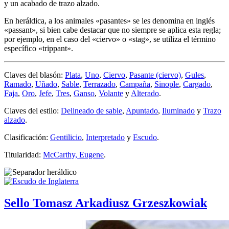
y un acabado de trazo alzado.
En heráldica, a los animales «
pasantes
» se les denomina en inglés
«
passant
», si bien cabe destacar que no siempre se aplica esta regla;
por ejemplo, en el caso del «
ciervo
» o «
stag
», se utiliza el término
específico «
trippant
».
Claves del blasón:
Plata
,
Uno
,
Ciervo
,
Pasante (ciervo)
,
Gules
,
Ramado
,
Uñado
,
Sable
,
Terrazado
,
Campaña
,
Sinople
,
Cargado
,
Faja
,
Oro
,
Jefe
,
Tres
,
Ganso
,
Volante
y
Alterado
.
Claves del estilo:
Delineado de sable
,
Apuntado
,
Iluminado
y
Trazo
alzado
.
Clasificación:
Gentilicio
,
Interpretado
y
Escudo
.
Titularidad:
McCarthy, Eugene
.
Sello Tomasz Arkadiusz Grzeszkowiak