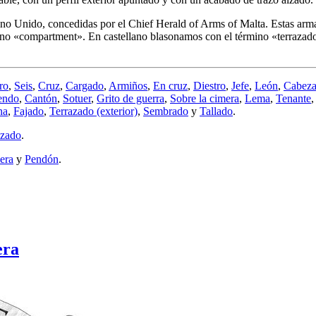
Unido, concedidas por el Chief Herald of Arms of Malta. Estas armas 
ino «
compartment
». En castellano blasonamos con el término «
terrazad
ro
,
Seis
,
Cruz
,
Cargado
,
Armiños
,
En cruz
,
Diestro
,
Jefe
,
León
,
Cabez
endo
,
Cantón
,
Sotuer
,
Grito de guerra
,
Sobre la cimera
,
Lema
,
Tenante
na
,
Fajado
,
Terrazado (exterior)
,
Sembrado
y
Tallado
.
lzado
.
era
y
Pendón
.
era