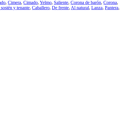
ado
,
Cimera
,
Cimado
,
Yelmo
,
Saliente
,
Corona de barón
,
Corona
,
 sostén y tenante
,
Caballero
,
De frente
,
Al natural
,
Lanza
,
Pantera
,