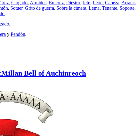
Cruz
,
Cargado
,
Armiños
,
En cruz
,
Diestro
,
Jefe
,
León
,
Cabeza
,
Arranc
ntón
,
Sotuer
,
Grito de guerra
,
Sobre la cimera
,
Lema
,
Tenante
,
Soporte,
ado
.
lzado
.
era
y
Pendón
.
Millan Bell of Auchinreoch