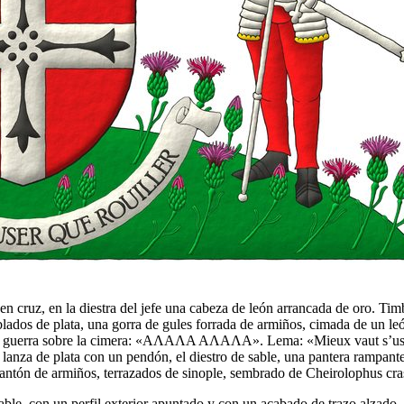
en cruz, en la diestra del jefe una cabeza de león arrancada de oro. T
os de plata, una gorra de gules forrada de armiños, cimada de un león 
o de guerra sobre la cimera: «ΑΛΑΛΑ ΑΛΑΛΑ». Lema: «Mieux vaut s’user
a lanza de plata con un pendón, el diestro de sable, una pantera rampan
 cantón de armiños, terrazados de sinople, sembrado de Cheirolophus crass
ble, con un perfil exterior apuntado y con un acabado de trazo alzado.