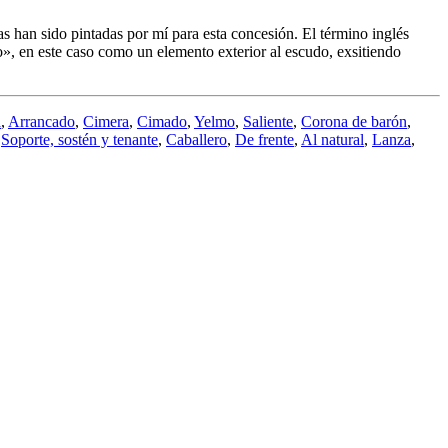
han sido pintadas por mí para esta concesión. El término inglés
o
», en este caso como un elemento exterior al escudo, exsitiendo
a
,
Arrancado
,
Cimera
,
Cimado
,
Yelmo
,
Saliente
,
Corona de barón
,
,
Soporte, sostén y tenante
,
Caballero
,
De frente
,
Al natural
,
Lanza
,