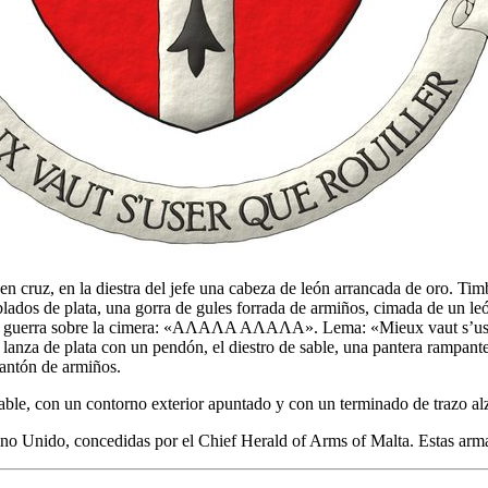
en cruz, en la diestra del jefe una cabeza de león arrancada de oro. T
os de plata, una gorra de gules forrada de armiños, cimada de un león 
o de guerra sobre la cimera: «ΑΛΑΛΑ ΑΛΑΛΑ». Lema: «Mieux vaut s’user
a lanza de plata con un pendón, el diestro de sable, una pantera rampan
 cantón de armiños.
able, con un contorno exterior apuntado y con un terminado de trazo al
Unido, concedidas por el Chief Herald of Arms of Malta. Estas armas 