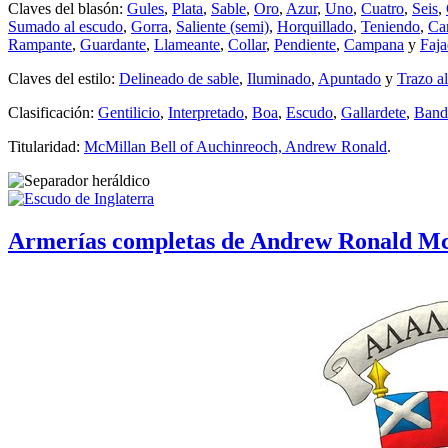
Claves del blasón:
Gules
,
Plata
,
Sable
,
Oro
,
Azur
,
Uno
,
Cuatro
,
Seis
,
Sumado al escudo
,
Gorra
,
Saliente (semi)
,
Horquillado
,
Teniendo
,
Ca
Rampante
,
Guardante
,
Llameante
,
Collar
,
Pendiente
,
Campana
y
Faj
Claves del estilo:
Delineado de sable
,
Iluminado
,
Apuntado
y
Trazo a
Clasificación:
Gentilicio
,
Interpretado
,
Boa
,
Escudo
,
Gallardete
,
Band
Titularidad:
McMillan Bell of Auchinreoch, Andrew Ronald
.
Armerías completas de Andrew Ronald Mc