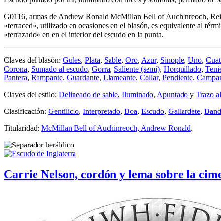
G0116, armas de Andrew Ronald McMillan Bell of Auchinreoch, Reino 
«
terraced
», utilizado en ocasiones en el blasón, es equivalente al térm
«
terrazado
» en en el interior del escudo en la punta.
Claves del blasón:
Gules
,
Plata
,
Sable
,
Oro
,
Azur
,
Sinople
,
Uno
,
Cuat
Corona
,
Sumado al escudo
,
Gorra
,
Saliente (semi)
,
Horquillado
,
Teni
Pantera
,
Rampante
,
Guardante
,
Llameante
,
Collar
,
Pendiente
,
Campa
Claves del estilo:
Delineado de sable
,
Iluminado
,
Apuntado
y
Trazo a
Clasificación:
Gentilicio
,
Interpretado
,
Boa
,
Escudo
,
Gallardete
,
Band
Titularidad:
McMillan Bell of Auchinreoch, Andrew Ronald
.
Carrie Nelson, cordón y lema sobre la cim